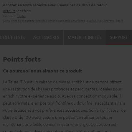
Achetez en toute sérénité avec 8 semaines de droit de retour
Retours
sans frais
Fabricant:
Teufel
Consignes de sécurité
Pièces de rechange
Réparations
Mises à jour logiciel
Garantie légale
UES ET TESTS
ACCESSOIRES
MATÉRIEL INCLUS
SUPPORT
Points forts
Ce pourquoi nous aimons ce produit
Le Teufel T 8 est un caisson de basses actif haut de gamme offrant
une restitution des basses profondes et percutantes, idéales pour
enrichir votre expérience audio. Avec sa conception modulable, il
peut être installé en position frontfire ou downfire, s'adaptant ainsi à
votre espace et à vos préférences acoustiques. Son amplificateur de
classe D de 100 watts assure une puissance suffisante tout en
maintenant une faible consommation d'énergie. Ce caisson est
compatible avec divers récepteurs AV et stéréo, offrant une