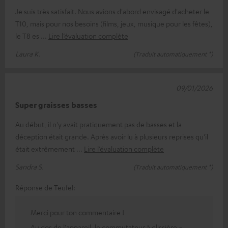
Je suis très satisfait. Nous avions d'abord envisagé d'acheter le
T10, mais pour nos besoins (films, jeux, musique pour les fêtes),
le T8 es
Lire l’évaluation complète
Laura K.
(Traduit automatiquement *)
09/01/2026
Super graisses basses
Au début, il n'y avait pratiquement pas de basses et la
déception était grande. Après avoir lu à plusieurs reprises qu'il
était extrêmement
Lire l’évaluation complète
Sandra S.
(Traduit automatiquement *)
Réponse de Teufel:
Merci pour ton commentaire !
Au dos de l'appareil, le commutateur à glissière «