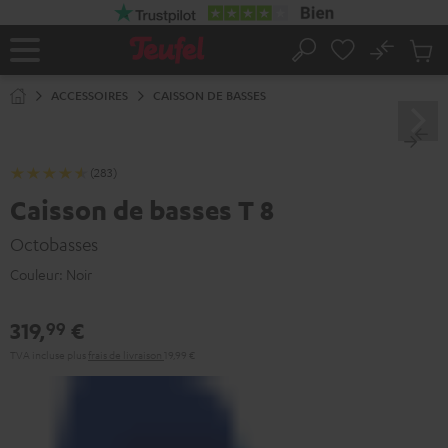
ERS LE
ONTENU
No
Sau
Page
Rechercher
Produi
d’accueil
du
ACCESSOIRES
CAISSON DE BASSES
panier
(283)
Caisson de basses T 8
Octobasses
Couleur:
Noir
319,
€
99
TVA incluse
plus
frais de livraison
19,99 €