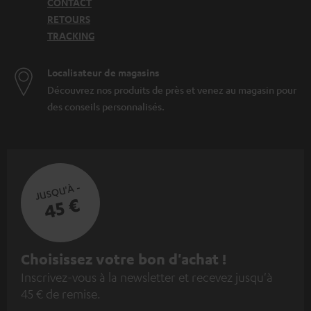
CONTACT
RETOURS
TRACKING
Localisateur de magasins
Découvrez nos produits de près et venez au magasin pour
des conseils personnalisés.
JUSQU'À -
45 €
I
Choisissez votre bon d'achat !
Inscrivez-vous à la newsletter et recevez jusqu'à
n
45 € de remise.
s