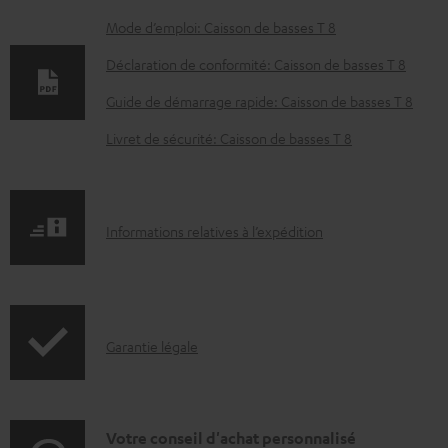
D
Mode d’emploi: Caisson de basses T 8
o
Déclaration de conformité: Caisson de basses T 8
c
Guide de démarrage rapide: Caisson de basses T 8
u
Livret de sécurité: Caisson de basses T 8
m
e
n
I
Informations relatives à l’expédition
t
n
s
f
t
o
é
I
Garantie légale
r
l
n
m
é
f
a
c
o
D
Votre conseil d'achat personnalisé
t