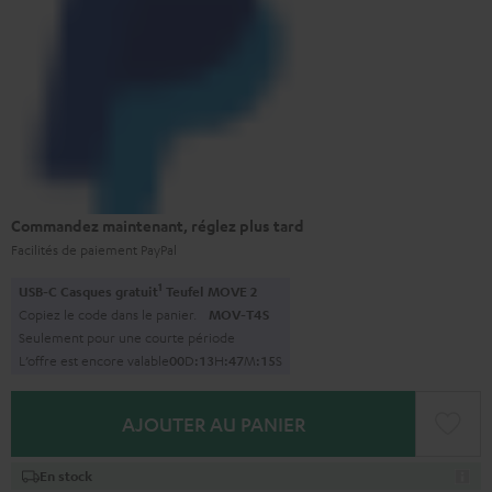
Commandez maintenant, réglez plus tard
Facilités de paiement PayPal
1
USB-C Casques gratuit
Teufel MOVE 2
Copiez le code dans le panier.
MOV-T4S
Seulement pour une courte période
L’offre est encore valable
0
0
D
:
1
3
H
:
4
7
M
:
1
4
S
AJOUTER AU PANIER
En stock