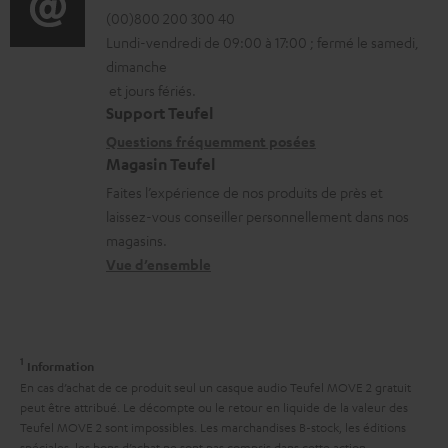
h
r
é
(00)800 200 300 40
i
a
Lundi-vendredi de 09:00 à 17:00 ; fermé le samedi,
m
t
o
r
dimanche
a
a
n
g
et jours fériés.
t
i
s
Support Teufel
e
i
l
r
Questions fréquemment posées
a
Magasin Teufel
o
s
e
b
Faites l’expérience de nos produits de près et
n
c
l
l
laissez-vous conseiller personnellement dans nos
s
o
a
e
magasins.
r
n
t
Vue d’ensemble
s
e
t
i
l
a
v
a
c
e
1
Information
t
t
s
En cas d’achat de ce produit seul un casque audio Teufel MOVE 2 gratuit
i
peut être attribué. Le décompte ou le retour en liquide de la valeur des
à
Teufel MOVE 2 sont impossibles. Les marchandises B-stock, les éditions
v
l
spéciales, les bons d’achat ne sont pas compris dans cette action.