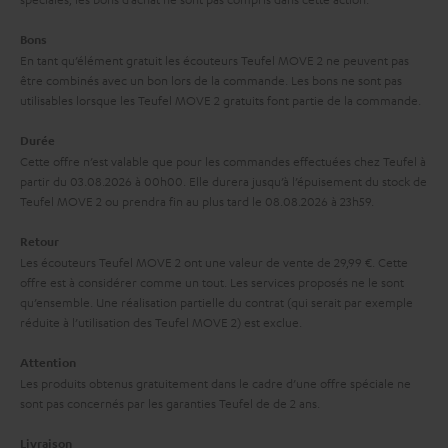
e
’
Bons
s
e
En tant qu’élément gratuit les écouteurs Teufel MOVE 2 ne peuvent pas
à
être combinés avec un bon lors de la commande. Les bons ne sont pas
x
utilisables lorsque les Teufel MOVE 2 gratuits font partie de la commande.
l
p
a
Durée
é
Cette offre n’est valable que pour les commandes effectuées chez Teufel à
g
d
partir du 03.08.2026 à 00h00. Elle durera jusqu’à l’épuisement du stock de
a
Teufel MOVE 2 ou prendra fin au plus tard le 08.08.2026 à 23h59.
i
r
t
Retour
a
i
Les écouteurs Teufel MOVE 2 ont une valeur de vente de 29,99 €. Cette
offre est à considérer comme un tout. Les services proposés ne le sont
n
o
qu’ensemble. Une réalisation partielle du contrat (qui serait par exemple
t
n
réduite à l’utilisation des Teufel MOVE 2) est exclue.
i
Attention
e
Les produits obtenus gratuitement dans le cadre d’une offre spéciale ne
sont pas concernés par les garanties Teufel de de 2 ans.
Livraison