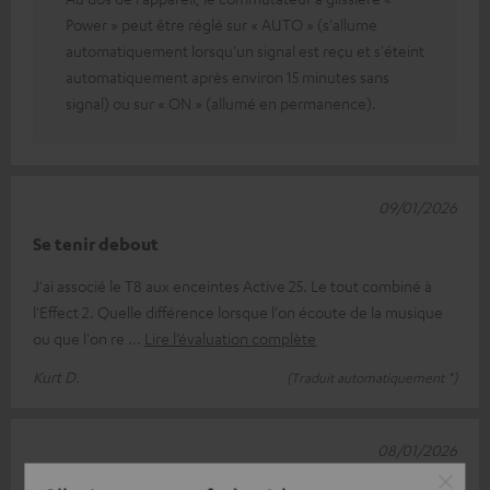
Power » peut être réglé sur « AUTO » (s'allume
automatiquement lorsqu'un signal est reçu et s'éteint
automatiquement après environ 15 minutes sans
signal) ou sur « ON » (allumé en permanence).
09/01/2026
Se tenir debout
J'ai associé le T8 aux enceintes Active 25. Le tout combiné à
l'Effect 2. Quelle différence lorsque l'on écoute de la musique
ou que l'on re
Lire l’évaluation complète
Kurt D.
(Traduit automatiquement *)
08/01/2026
aussi bon que d'habitude