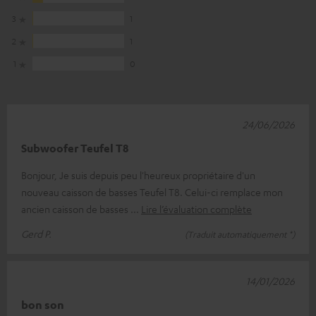
3
1
2
1
1
0
24/06/2026
Subwoofer Teufel T8
Bonjour, Je suis depuis peu l'heureux propriétaire d'un
nouveau caisson de basses Teufel T8. Celui-ci remplace mon
ancien caisson de basses
Lire l’évaluation complète
Gerd P.
(Traduit automatiquement *)
14/01/2026
bon son