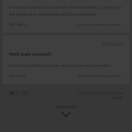
Le son et la qualité du subwoofer sont excellents. La livraison a
été rapide et la marchandise était bien emballée
Michael S.
(Traduit automatiquement *)
03/01/2026
Petit mais costaud !
Un très bon produit que l'on ne peut que recommander !
Daniel M.
(Traduit automatiquement *)
*
10
/ 283
traduit automatiquement par
DeepL
VOIR PLUS