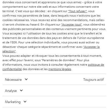
PRESSE
données vous concernant et apprenons ce que vous aimez - grâce à votre
e
AUTRICHE
comportement sur notre site web et aux informations concernant votre
SMART HOME
w
terminal. C'est vous qui décidez : en cliquant sur
"Tout refuser"
, vous
B2B
confirmez nos paramètres de base, dans lesquels nous n'activons que les
s
cookies nécessaires. Vous recevrez ainsi des recommandations, mais celles-
SUISSE
BLUETOOTH
BLOG
ci seront choisies au hasard. En cliquant sur
"Accepter tout"
, vous obtiendrez
l
des publicités personnalisées et des contenus vraiment pertinents pour vous.
CASQUES AUDIO
e
Vous acceptez ici l'utilisation de tous les cookies ainsi que le transfert et le
PAYS-BAS
NEWSLETTER
traitement de vos données dans des pays en dehors de l'Union européenne
t
CASQUES BLUETOOTH AUDIO
et de l'EER. Pour une sélection individuelle, vous pouvez aussi activer ou
MAGASINS
désactiver chaque catégorie séparément et confirmer avec
"Accepter la
BELGIQUE
t
sélection"
.
SYSTEMES COMPLETS
e
AVANTAGES D’ACHAT
Vous pouvez adapter et révoquer tous les consentements à tout moment,
avec effet pour l’avenir, sous "Paramètres de données". Pour plus
FRANCE
r
ENCEINTES
d'informations, nous vous invitons à consulter également notre
politique de
L’HISTOIRE DE TEUFEL
confidentialité
des données et les
mentions légales
.
POLOGNE
ULTIMA
MANAGEMENT
Nécessaire
Toujours actif
ÉCOUTEURS INTRA-AURICULAIRES
ESPAGNE
DEVELOPPEMENT DURABLE
Analyse
Sous réserve de modifications techniques, de fautes de frappe et d’autres
FANSHOP
VALEURS
erreurs. Les accessoires figurant sur l’image ne font pas partie du contenu de
Marketing
ITALIE
livraison. D’éventuels frais d’élimination des batteries sont inclus dans le prix.
NOUVEAUTÉS
ACCESSIBILITÉ