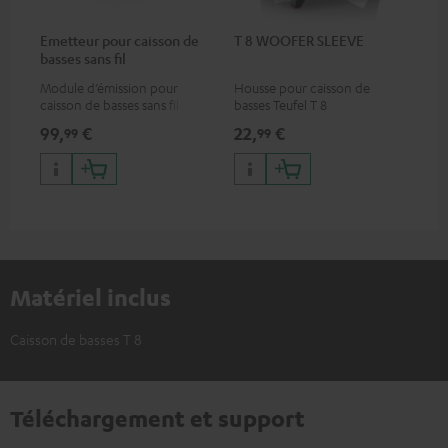
Emetteur pour caisson de
T 8 WOOFER SLEEVE
basses sans fil
Module d’émission pour
Housse pour caisson de
caisson de basses sans fil
basses Teufel T 8
99,
€
22,
€
99
99
Matériel inclus
Caisson de basses T 8
Téléchargement et support