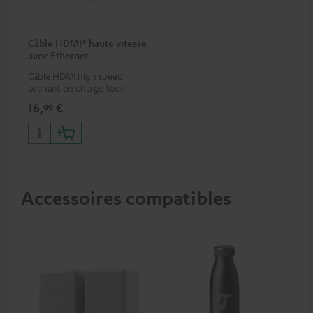
Câble HDMI® haute vitesse
avec Ethernet
Câble HDMI high speed
prenant en charge tous les
formats 2.0 comme 4K
16,
€
99
50/60p et 4K 3D
Accessoires compatibles