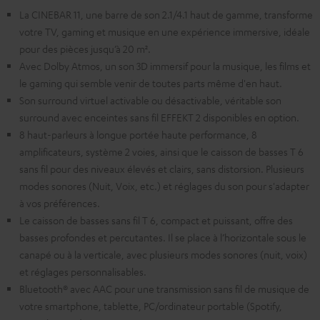
La CINEBAR 11, une barre de son 2.1/4.1 haut de gamme, transforme
votre TV, gaming et musique en une expérience immersive, idéale
pour des pièces jusqu’à 20 m².
Avec Dolby Atmos, un son 3D immersif pour la musique, les films et
le gaming qui semble venir de toutes parts même d'en haut.
Son surround virtuel activable ou désactivable, véritable son
surround avec enceintes sans fil EFFEKT 2 disponibles en option.
8 haut-parleurs à longue portée haute performance, 8
amplificateurs, système 2 voies, ainsi que le caisson de basses T 6
sans fil pour des niveaux élevés et clairs, sans distorsion. Plusieurs
modes sonores (Nuit, Voix, etc.) et réglages du son pour s'adapter
à vos préférences.
Le caisson de basses sans fil T 6, compact et puissant, offre des
basses profondes et percutantes. Il se place à l’horizontale sous le
canapé ou à la verticale, avec plusieurs modes sonores (nuit, voix)
et réglages personnalisables.
Bluetooth® avec AAC pour une transmission sans fil de musique de
votre smartphone, tablette, PC/ordinateur portable (Spotify,