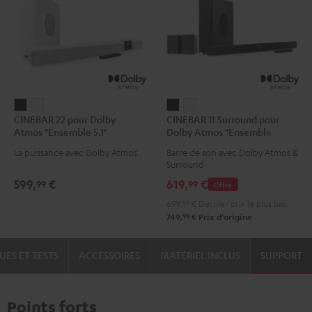
CINEBAR
CINEBAR
CINEBAR
CINEBAR
CINEBAR 22 pour Dolby
CINEBAR 11 Surround pour
22
22
11
11
Atmos "Ensemble 5.1"
Dolby Atmos "Ensemble 4.1"
pour
pour
Surround
Surround
La puissance avec Dolby Atmos.
Barre de son avec Dolby Atmos &
Dolby
Dolby
pour
pour
Surround
Atmos
Atmos
Dolby
Dolby
599,
€
619,
€
99
99
Offre
"Ensemble
"Ensemble
Atmos
Atmos
699,
99
€
Dernier prix le plus bas
5.1"
5.1"
"Ensemble
"Ensemble
99
749,
€
Prix d'origine
Noir
Blanc
4.1"
4.1"
Noir
Blanc
UES ET TESTS
ACCESSOIRES
MATÉRIEL INCLUS
SUPPORT
Points forts