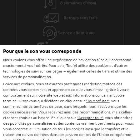
8 semaines d'essai
Retours sans frais
Service client à vie
Plus de 45 ans d'expertise
Pour que le son vous corresponde
Nous voulons vous offrir une expérience de navigation sûre qui correspond
exactement à vos intérêts. Pour cela, Teufel utilise des cookies et d'autres
technologies de suivi sur ces pages – également celles de tiers et utilise des
services de personnalisation.
Grâce aux cookies, nous et d'autres partenaires marketing traitons des
données vous concernant et apprenons ce que vous aimez - grâce à votre
comportement sur notre site web et aux informations concernant votre
terminal. C'est vous qui décidez : en cliquant sur
"Tout refuser"
, vous
confirmez nos paramètres de base, dans lesquels nous n'activons que les
cookies nécessaires. Vous recevrez ainsi des recommandations, mais celles-
ci seront choisies au hasard. En cliquant sur
"Accepter tout"
, vous obtiendrez
Teufel adhère à la Fédération du e-commerce et de la vente à distance (Fevad) et à sa charte
des publicités personnalisées et des contenus vraiment pertinents pour vous.
qualité. La Fevad est membre du réseau européen Ecommerce Europe Trustmark.
Vous acceptez ici l'utilisation de tous les cookies ainsi que le transfert et le
traitement de vos données dans des pays en dehors de l'Union européenne