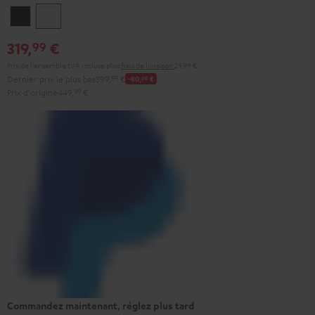
Noir
Blanc
319,
€
99
Prix de l'ensemble tVA incluse
plus
frais de livraison
29,99 €
Dernier prix le plus bas
399,
99
€
-80,
00
€
Prix d'origine
449,
99
€
Commandez maintenant, réglez plus tard