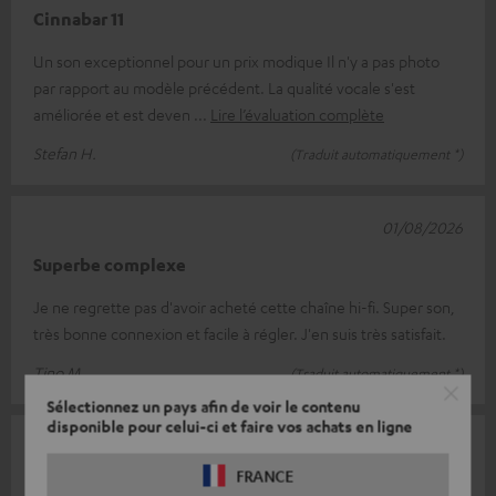
Cinnabar 11
Un son exceptionnel pour un prix modique Il n'y a pas photo
par rapport au modèle précédent. La qualité vocale s'est
améliorée et est deven
Lire l’évaluation complète
Stefan H.
(Traduit automatiquement *)
01/08/2026
Superbe complexe
Je ne regrette pas d'avoir acheté cette chaîne hi-fi. Super son,
très bonne connexion et facile à régler. J'en suis très satisfait.
Tino M.
(Traduit automatiquement *)
Sélectionnez un pays afin de voir le contenu
disponible pour celui-ci et faire vos achats en ligne
01/08/2026
FRANCE
Teufel = Teufel