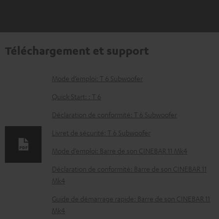
Téléchargement et support
D
Mode d’emploi: T 6 Subwoofer
o
Quick Start: : T 6
c
Déclaration de conformité: T 6 Subwoofer
u
Livret de sécurité: T 6 Subwoofer
m
e
Mode d’emploi: Barre de son CINEBAR 11 Mk4
n
Déclaration de conformité: Barre de son CINEBAR 11
t
Mk4
s
Guide de démarrage rapide: Barre de son CINEBAR 11
t
Mk4