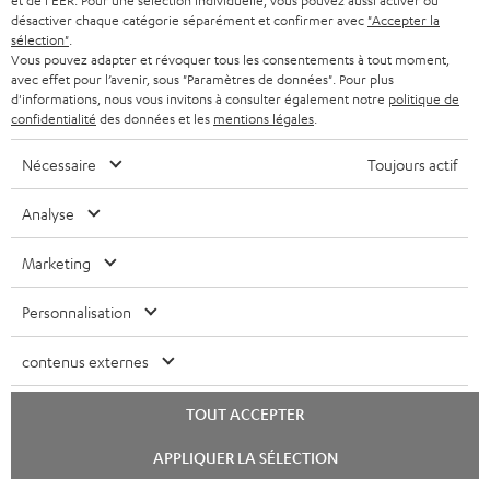
et de l'EER. Pour une sélection individuelle, vous pouvez aussi activer ou
désactiver chaque catégorie séparément et confirmer avec
"Accepter la
sélection"
.
Vous pouvez adapter et révoquer tous les consentements à tout moment,
avec effet pour l’avenir, sous "Paramètres de données". Pour plus
d'informations, nous vous invitons à consulter également notre
politique de
confidentialité
des données et les
mentions légales
.
Nécessaire
Toujours actif
Le Blog Teufel
Technologies audio, modes, conseils & astuces
Analyse
Marketing
Teufel Support
Questions fréquemment posées
Personnalisation
CONTACT
RETOURS
contenus externes
TRACKING
TOUT ACCEPTER
Localisateur de magasins
Lancer
APPLIQUER LA SÉLECTION
Découvrez nos produits de près et venez au magasin pour
le
chat
des conseils personnalisés.