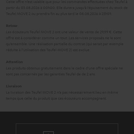
Cette offre n’est valable que pour les commandes effectuées chez Teufel à
g
d
partir du 03.08.2026 à 00h00. Elle durera jusqu’à l’épuisement du stock de
a
Teufel MOVE 2 ou prendra fin au plus tard le 08.08.2026 à 23h59.
i
r
t
Retour
a
i
Les écouteurs Teufel MOVE 2 ont une valeur de vente de 29,99 €. Cette
offre est à considérer comme un tout. Les services proposés ne le sont
n
o
qu’ensemble. Une réalisation partielle du contrat (qui serait par exemple
t
n
réduite à l’utilisation des Teufel MOVE 2) est exclue.
i
Attention
e
Les produits obtenus gratuitement dans le cadre d’une offre spéciale ne
sont pas concernés par les garanties Teufel de de 2 ans.
Livraison
La livraison des Teufel MOVE 2 n’a pas nécessairement lieu en même
temps que celle du produit que ces écouteurs accompagnent.