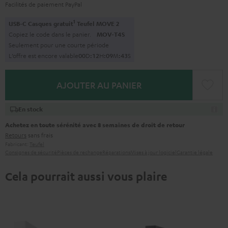
Facilités de paiement PayPal
1
USB-C Casques gratuit
Teufel MOVE 2
Copiez le code dans le panier.
MOV-T4S
Seulement pour une courte période
L’offre est encore valable
0
0
D
:
1
2
H
:
0
9
M
:
4
2
S
AJOUTER AU PANIER
En stock
Achetez en toute sérénité avec 8 semaines de droit de retour
Retours
sans frais
Fabricant:
Teufel
Consignes de sécurité
Pièces de rechange
Réparations
Mises à jour logiciel
Garantie légale
Cela pourrait aussi vous plaire