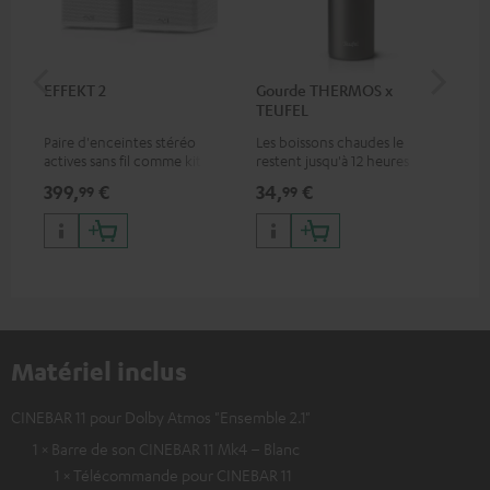
EFFEKT 2
Gourde THERMOS x
Teu
TEUFEL
Paire d'enceintes stéréo
Les boissons chaudes le
Tas
actives sans fil comme kit
restent jusqu'à 12 heures
deu
d'extension d'enceintes
durant, alors que les boissons
399,
€
34,
€
17,
99
99
arrière pour les systèmes
froides le restent jusqu'à 24
Teufel appropriés
heures
Matériel inclus
CINEBAR 11 pour Dolby Atmos "Ensemble 2.1"
1 × Barre de son CINEBAR 11 Mk4 – Blanc
1 × Télécommande pour CINEBAR 11