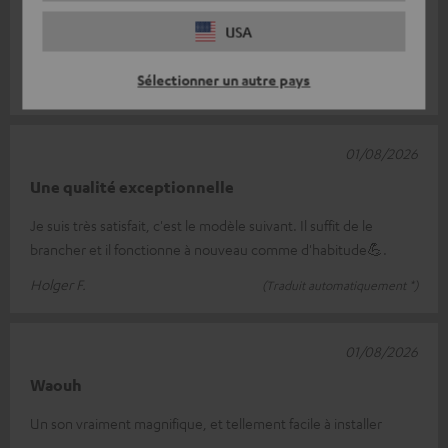
Que dire ? Quand on attire le Teufel, on attire le Teufel. Il n'y a
USA
rien d'autre à ajouter, quel que soit le produit.
Sélectionner un autre pays
Anke H.
(Traduit automatiquement *)
01/08/2026
Une qualité exceptionnelle
Je suis très satisfait, c'est le modèle suivant. Il suffit de le
brancher et il fonctionne à nouveau comme d'habitude💪.
Holger F.
(Traduit automatiquement *)
01/08/2026
Waouh
Un son vraiment magnifique, et tellement facile à installer