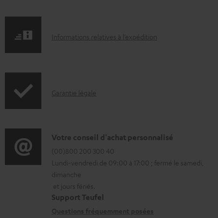
é
l
é
I
Informations relatives à l’expédition
c
n
h
f
a
o
I
r
Garantie légale
r
n
g
m
f
e
a
o
a
D
Votre conseil d'achat personnalisé
t
r
b
é
(00)800 200 300 40
i
Lundi-vendredi de 09:00 à 17:00 ; fermé le samedi,
m
l
t
o
dimanche
a
e
a
n
et jours fériés.
t
s
i
s
Support Teufel
i
l
r
Questions fréquemment posées