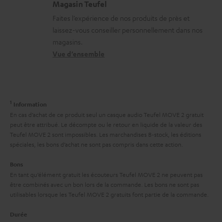
Magasin Teufel
o
s
e
Faites l’expérience de nos produits de près et
n
c
l
laissez-vous conseiller personnellement dans nos
s
o
a
magasins.
r
n
t
Vue d’ensemble
e
t
i
l
a
v
a
c
e
1
Information
t
t
s
En cas d’achat de ce produit seul un casque audio Teufel MOVE 2 gratuit
i
peut être attribué. Le décompte ou le retour en liquide de la valeur des
à
Teufel MOVE 2 sont impossibles. Les marchandises B-stock, les éditions
v
l
spéciales, les bons d’achat ne sont pas compris dans cette action.
e
’
Bons
s
e
En tant qu’élément gratuit les écouteurs Teufel MOVE 2 ne peuvent pas
à
être combinés avec un bon lors de la commande. Les bons ne sont pas
x
utilisables lorsque les Teufel MOVE 2 gratuits font partie de la commande.
l
p
a
Durée
é