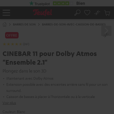
ERS LE
ONTENU
No
Sau
Page
Rechercher
Produi
d’accueil
du
BARRES DE SON
BARRES-DE-SON-AVEC-CAISSON-DE-BASSES
panier
OFFRE
(261)
CINEBAR 11 pour Dolby Atmos
"Ensemble 2.1"
Plongez dans le son 3D
Maintenant avec Dolby Atmos
Extension possible avec des enceintes arrière sans fil pour un son
surround.
Caisson de basses à placer à l'horizontale ou à la verticale
Voir plus
Couleur:
Blanc