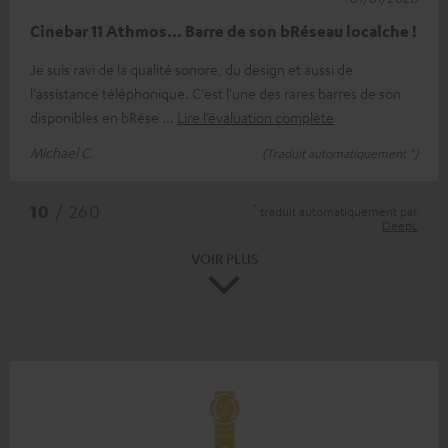
Cinebar 11 Athmos… Barre de son bRéseau localche !
Je suis ravi de la qualité sonore, du design et aussi de
l'assistance téléphonique. C'est l'une des rares barres de son
disponibles en bRése
Lire l’évaluation complète
Michael C.
(Traduit automatiquement *)
*
10
/ 260
traduit automatiquement par
DeepL
VOIR PLUS