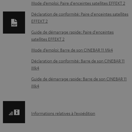
e
Mode d’emploi: Paire d'enceintes satellites EFFEKT 2
n
Déclaration de conformité: Paire d'enceintes satellites
t
EFFEKT 2
s
Guide de démarrage rapide: Paire d'enceintes
t
satellites EFFEKT 2
é
Mode d’emploi: Barre de son CINEBAR 11 Mk4
l
Déclaration de conformité: Barre de son CINEBAR 11
é
Mk4
c
Guide de démarrage rapide: Barre de son CINEBAR 11
h
Mk4
a
r
g
I
Informations relatives à l’expédition
e
n
a
f