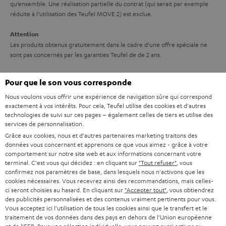
o
qu’ensemble. Une réalisation partielle du contrat (qui serait par exemple
t
n
réduite à l’utilisation des Teufel MOVE 2) est exclue.
i
Attention
e
Les produits obtenus gratuitement dans le cadre d’une offre spéciale ne
sont pas concernés par les garanties Teufel de de 2 ans.
Livraison
Pour que le son vous corresponde
La livraison des Teufel MOVE 2 n’a pas nécessairement lieu en même
temps que celle du produit que ces écouteurs accompagnent.
Nous voulons vous offrir une expérience de navigation sûre qui correspond
exactement à vos intérêts. Pour cela, Teufel utilise des cookies et d'autres
technologies de suivi sur ces pages – également celles de tiers et utilise des
services de personnalisation.
Grâce aux cookies, nous et d'autres partenaires marketing traitons des
données vous concernant et apprenons ce que vous aimez - grâce à votre
comportement sur notre site web et aux informations concernant votre
8 semaines d'essai
terminal. C'est vous qui décidez : en cliquant sur
"Tout refuser"
, vous
confirmez nos paramètres de base, dans lesquels nous n'activons que les
cookies nécessaires. Vous recevrez ainsi des recommandations, mais celles-
Retours sans frais
ci seront choisies au hasard. En cliquant sur
"Accepter tout"
, vous obtiendrez
des publicités personnalisées et des contenus vraiment pertinents pour vous.
Service client à vie
Vous acceptez ici l'utilisation de tous les cookies ainsi que le transfert et le
traitement de vos données dans des pays en dehors de l'Union européenne