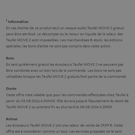
i
l
a
v
a
c
e
1
Information
t
t
s
En cas d’achat de ce produit seul un casque audio Teufel MOVE 2 gratuit
i
peut être attribué. Le décompte ou le retour en liquide de la valeur des
à
Teufel MOVE 2 sont impossibles. Les marchandises B-stock, les éditions
v
l
spéciales, les bons d’achat ne sont pas compris dans cette action.
e
’
Bons
s
e
En tant qu’élément gratuit les écouteurs Teufel MOVE 2 ne peuvent pas
à
être combinés avec un bon lors de la commande. Les bons ne sont pas
x
utilisables lorsque les Teufel MOVE 2 gratuits font partie de la commande.
l
p
a
Durée
é
Cette offre n’est valable que pour les commandes effectuées chez Teufel à
g
d
partir du 03.08.2026 à 00h00. Elle durera jusqu’à l’épuisement du stock de
a
Teufel MOVE 2 ou prendra fin au plus tard le 08.08.2026 à 23h59.
i
r
t
Retour
a
i
Les écouteurs Teufel MOVE 2 ont une valeur de vente de 29,99 €. Cette
offre est à considérer comme un tout. Les services proposés ne le sont
n