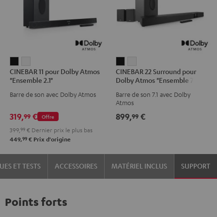
CINEBAR
CINEBAR
CINEBAR
CINEBAR
CINEBAR 11 pour Dolby Atmos
CINEBAR 22 Surround pour
11
11
22
22
"Ensemble 2.1"
Dolby Atmos "Ensemble 7.1"
pour
pour
Surround
Surround
Barre de son avec Dolby Atmos
Barre de son 7.1 avec Dolby
Dolby
Dolby
pour
pour
Atmos
Atmos
Atmos
Dolby
Dolby
319,
€
899,
€
99
99
Offre
"Ensemble
"Ensemble
Atmos
Atmos
399,
99
€
Dernier prix le plus bas
2.1"
2.1"
"Ensemble
"Ensemble
99
449,
€
Prix d'origine
Noir
Blanc
7.1"
7.1"
Noir
Blanc
UES ET TESTS
ACCESSOIRES
MATÉRIEL INCLUS
SUPPORT
Points forts