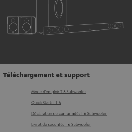
Téléchargement et support
D
Mode d’emploi: T 6 Subwoofer
o
Quick Start: : T 6
c
Déclaration de conformité: T 6 Subwoofer
u
Livret de sécurité: T 6 Subwoofer
m