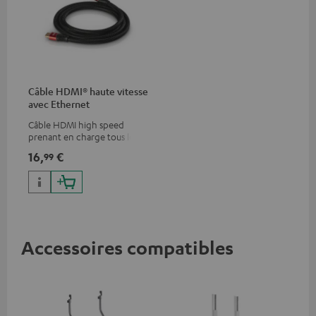
Câble HDMI® haute vitesse
avec Ethernet
Câble HDMI high speed
prenant en charge tous les
formats 2.0 comme 4K
16,
€
99
50/60p et 4K 3D
Accessoires compatibles