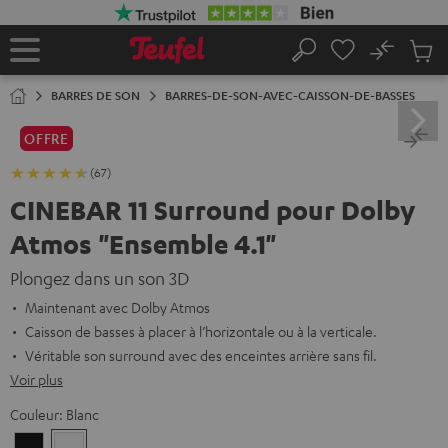
ERS LE
ONTENU
No
Sau
Page
Rechercher
Produi
d’accueil
du
BARRES DE SON
BARRES-DE-SON-AVEC-CAISSON-DE-BASSES
panier
OFFRE
(67)
CINEBAR 11 Surround pour Dolby
Atmos "Ensemble 4.1"
Plongez dans un son 3D
Maintenant avec Dolby Atmos
Caisson de basses à placer à l’horizontale ou à la verticale.
Véritable son surround avec des enceintes arrière sans fil.
Voir plus
Couleur:
Blanc
Noir
Blanc