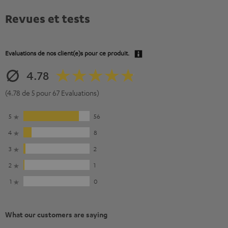
Revues et tests
Evaluations de nos client(e)s pour ce produit.
4.78
(4.78 de 5 pour 67 Evaluations)
5
56
4
8
3
2
2
1
1
0
What our customers are saying