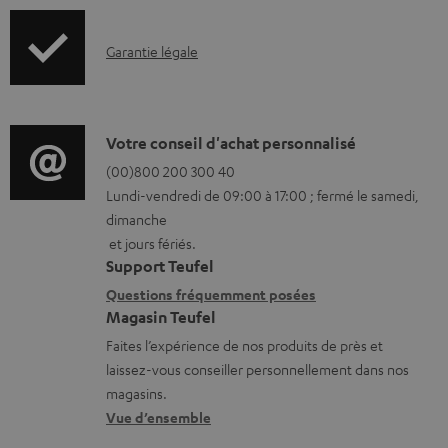
b
o
l
I
Garantie légale
r
e
n
m
s
f
a
o
D
Votre conseil d'achat personnalisé
t
r
é
(00)800 200 300 40
i
Lundi-vendredi de 09:00 à 17:00 ; fermé le samedi,
m
t
o
dimanche
a
a
n
et jours fériés.
t
i
s
Support Teufel
i
l
r
Questions fréquemment posées
Magasin Teufel
o
s
e
Faites l’expérience de nos produits de près et
n
c
l
laissez-vous conseiller personnellement dans nos
s
o
a
magasins.
r
n
t
Vue d’ensemble
e
t