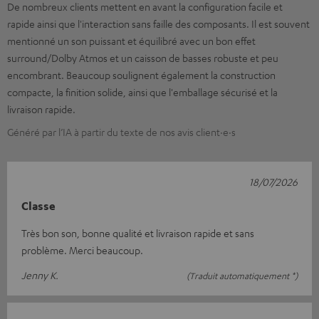
De nombreux clients mettent en avant la configuration facile et
rapide ainsi que l'interaction sans faille des composants. Il est souvent
mentionné un son puissant et équilibré avec un bon effet
surround/Dolby Atmos et un caisson de basses robuste et peu
encombrant. Beaucoup soulignent également la construction
compacte, la finition solide, ainsi que l'emballage sécurisé et la
livraison rapide.
Généré par l’IA à partir du texte de nos avis client·e·s
18/07/2026
Classe
Très bon son, bonne qualité et livraison rapide et sans
problème. Merci beaucoup.
Jenny K.
(Traduit automatiquement *)