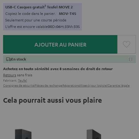
1
USB-C Casques gratuit
Teufel MOVE 2
Copiez le code dans le panier.
MOV-T4S
Seulement pour une courte période
L’offre est encore valable
0
0
D
:
0
6
H
:
3
3
M
:
3
2
S
AJOUTER AU PANIER
En stock
Achetez en toute sérénité avec 8 semaines de droit de retour
Retours
sans frais
Fabricant:
Teufel
Consignes de sécurité
Pièces de rechange
Réparations
Mises à jour logiciel
Garantie légale
Cela pourrait aussi vous plaire