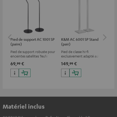
Pied de support AC 1001 SP
K&M AC 6001 SP Stand
K&
(paire)
(pair)
(pa
Pied de support robuste pour
Pied de classe hi-fi
Pie
enceintes satellites Teufel
exclusivement adapté aux
exc
haut-parleurs sans fil EFFEKT
enc
69,
€
149,
€
19
99
99
et CONSONO 25 (satellites CS
aux
25 FCR)
ci
FCR
Matériel inclus