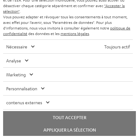
et de l'EER. Pour une sélection individuelle, vous pouvez aussi activer ou
Plus de 45 ans d'expertise
désactiver chaque catégorie séparément et confirmer avec
"Accepter la
sélection"
.
Vous pouvez adapter et révoquer tous les consentements à tout moment,
avec effet pour l’avenir, sous "Paramètres de données". Pour plus
d'informations, nous vous invitons à consulter également notre
politique de
confidentialité
des données et les
mentions légales
.
Nécessaire
Toujours actif
Analyse
Marketing
Teufel adhère à la Fédération du e-commerce et de la vente à distance (Fevad) et à sa charte
qualité. La Fevad est membre du réseau européen Ecommerce Europe Trustmark.
Personnalisation
contenus externes
TOUT ACCEPTER
Lancer
APPLIQUER LA SÉLECTION
le
chat