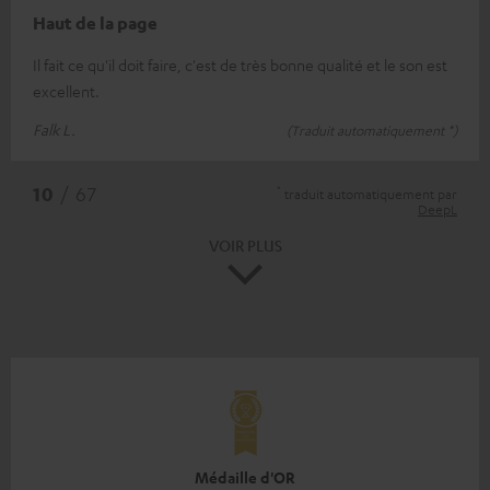
Haut de la page
Il fait ce qu'il doit faire, c'est de très bonne qualité et le son est
excellent.
Falk L.
(Traduit automatiquement *)
*
10
/ 67
traduit automatiquement par
DeepL
VOIR PLUS
Médaille d'OR