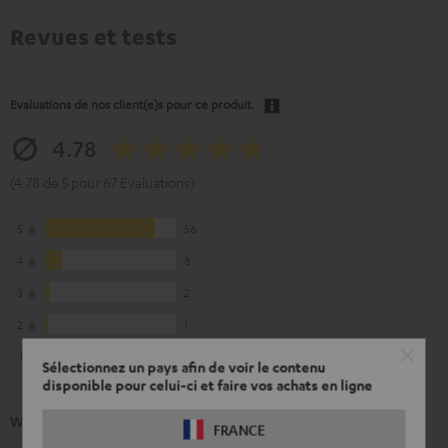
Revues et tests
Evaluations de nos client(e)s pour ce produit.
4.78
(4.78 de 5 pour 67 Evaluations)
5
56
4
8
3
2
2
1
1
0
Sélectionnez un pays afin de voir le contenu
disponible pour celui-ci et faire vos achats en ligne
What our customers are saying
FRANCE