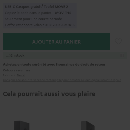
1
USB-C Casques gratuit
Teufel MOVE 2
Copiez le code dans le panier.
MOV-T4S
Seulement pour une courte période
L’offre est encore valable
0
1
D
:
2
0
H
:
5
0
M
:
4
0
S
AJOUTER AU PANIER
En stock
Achetez en toute sérénité avec 8 semaines de droit de retour
Retours
sans frais
Fabricant:
Teufel
Consignes de sécurité
Pièces de rechange
Réparations
Mises à jour logiciel
Garantie légale
Cela pourrait aussi vous plaire