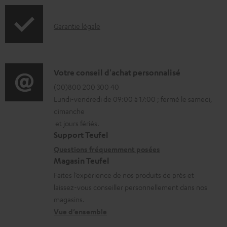
b
o
l
I
Garantie légale
r
e
n
m
s
f
a
o
D
Votre conseil d'achat personnalisé
t
r
é
(00)800 200 300 40
i
Lundi-vendredi de 09:00 à 17:00 ; fermé le samedi,
m
t
o
dimanche
a
a
n
et jours fériés.
t
i
s
Support Teufel
i
l
r
Questions fréquemment posées
Magasin Teufel
o
s
e
Faites l’expérience de nos produits de près et
n
c
l
laissez-vous conseiller personnellement dans nos
s
o
a
magasins.
r
n
t
Vue d’ensemble
e
t