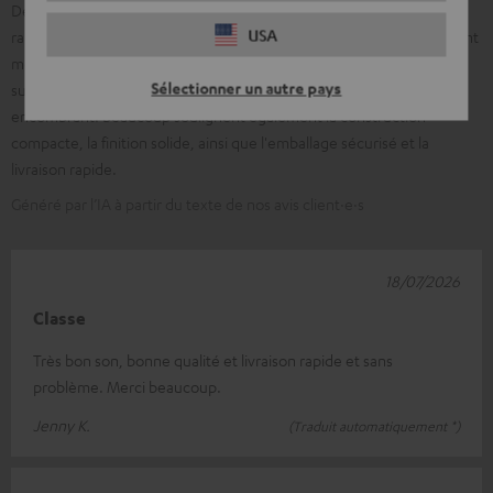
De nombreux clients mettent en avant la configuration facile et
USA
rapide ainsi que l'interaction sans faille des composants. Il est souvent
mentionné un son puissant et équilibré avec un bon effet
Sélectionner un autre pays
surround/Dolby Atmos et un caisson de basses robuste et peu
encombrant. Beaucoup soulignent également la construction
compacte, la finition solide, ainsi que l'emballage sécurisé et la
livraison rapide.
Généré par l’IA à partir du texte de nos avis client·e·s
18/07/2026
Classe
Très bon son, bonne qualité et livraison rapide et sans
problème. Merci beaucoup.
Jenny K.
(Traduit automatiquement *)