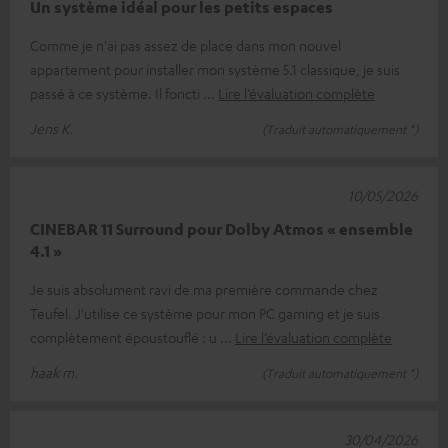
Un système idéal pour les petits espaces
Comme je n'ai pas assez de place dans mon nouvel
appartement pour installer mon système 5.1 classique, je suis
passé à ce système. Il foncti
Lire l’évaluation complète
Jens K.
(Traduit automatiquement *)
10/05/2026
CINEBAR 11 Surround pour Dolby Atmos « ensemble
4.1 »
Je suis absolument ravi de ma première commande chez
Teufel. J'utilise ce système pour mon PC gaming et je suis
complètement époustouflé : u
Lire l’évaluation complète
haak m.
(Traduit automatiquement *)
30/04/2026