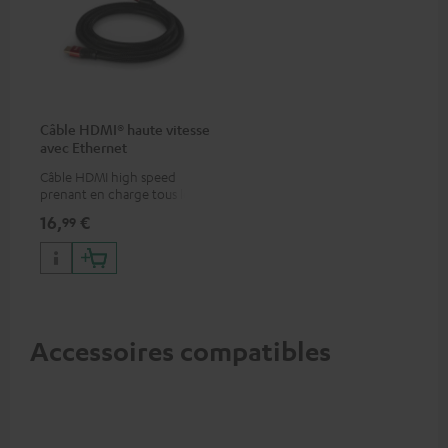
Câble HDMI® haute vitesse
avec Ethernet
Câble HDMI high speed
prenant en charge tous les
formats 2.0 comme 4K
16,
€
99
50/60p et 4K 3D
Accessoires compatibles