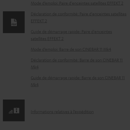
e
Mode d’emploi: Paire d'enceintes satellites EFFEKT 2
n
Déclaration de conformité: Paire d'enceintes satellites
t
EFFEKT 2
s
Guide de démarrage rapide: Paire d'enceintes
t
satellites EFFEKT 2
é
Mode d’emploi: Barre de son CINEBAR 11 Mk4
l
Déclaration de conformité: Barre de son CINEBAR 11
é
Mk4
c
Guide de démarrage rapide: Barre de son CINEBAR 11
h
Mk4
a
r
g
I
Informations relatives à l’expédition
e
n
a
f