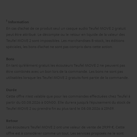
i
l
a
v
a
c
e
1
Information
t
t
s
En cas d’achat de ce produit seul un casque audio Teufel MOVE 2 gratuit
i
peut être attribué. Le décompte ou le retour en liquide de la valeur des
à
Teufel MOVE 2 sont impossibles. Les marchandises B-stock, les éditions
v
l
spéciales, les bons d’achat ne sont pas compris dans cette action.
e
’
Bons
s
e
En tant qu’élément gratuit les écouteurs Teufel MOVE 2 ne peuvent pas
à
être combinés avec un bon lors de la commande. Les bons ne sont pas
x
utilisables lorsque les Teufel MOVE 2 gratuits font partie de la commande.
l
p
a
Durée
é
Cette offre n’est valable que pour les commandes effectuées chez Teufel à
g
d
partir du 03.08.2026 à 00h00. Elle durera jusqu’à l’épuisement du stock de
a
Teufel MOVE 2 ou prendra fin au plus tard le 08.08.2026 à 23h59.
i
r
t
Retour
a
i
Les écouteurs Teufel MOVE 2 ont une valeur de vente de 29,99 €. Cette
offre est à considérer comme un tout. Les services proposés ne le sont
n