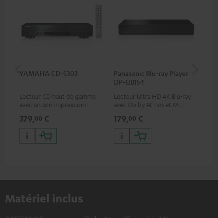
YAMAHA CD-S303
Panasonic Blu-ray Player
Câ
DP-UB154
C75
Lecteur CD haut de gamme
Lecteur Ultra HD 4K Blu-ray
Câb
avec un son impressionnant
avec Dolby Atmos et Multi
TOS
et une finition de qualité
HDR, inclus HDR10+ pour une
379,
€
179,
€
19
00
00
qualité d’image incroyable et
des couleurs contrastées
Matériel inclus