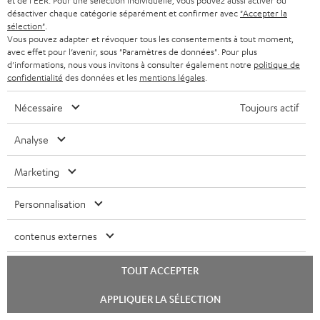
et de l'EER. Pour une sélection individuelle, vous pouvez aussi activer ou
Plus de 45 ans d'expertise
désactiver chaque catégorie séparément et confirmer avec
"Accepter la
sélection"
.
Vous pouvez adapter et révoquer tous les consentements à tout moment,
avec effet pour l’avenir, sous "Paramètres de données". Pour plus
d'informations, nous vous invitons à consulter également notre
politique de
confidentialité
des données et les
mentions légales
.
Nécessaire
Toujours actif
Analyse
Marketing
Teufel adhère à la Fédération du e-commerce et de la vente à distance (Fevad) et à sa charte
qualité. La Fevad est membre du réseau européen Ecommerce Europe Trustmark.
Personnalisation
contenus externes
TOUT ACCEPTER
Lancer
APPLIQUER LA SÉLECTION
le
chat