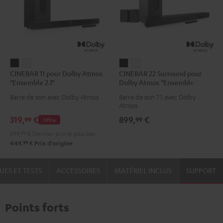
CINEBAR
CINEBAR
CINEBAR
CINEBAR
CINEBAR 11 pour Dolby Atmos
CINEBAR 22 Surround pour
11
11
22
22
"Ensemble 2.1"
Dolby Atmos "Ensemble 7.1"
pour
pour
Surround
Surround
Barre de son avec Dolby Atmos
Barre de son 7.1 avec Dolby
Dolby
Dolby
pour
pour
Atmos
Atmos
Atmos
Dolby
Dolby
319,
€
899,
€
99
99
Offre
"Ensemble
"Ensemble
Atmos
Atmos
399,
99
€
Dernier prix le plus bas
2.1"
2.1"
"Ensemble
"Ensemble
99
449,
€
Prix d'origine
Noir
Blanc
7.1"
7.1"
Noir
Blanc
UES ET TESTS
ACCESSOIRES
MATÉRIEL INCLUS
SUPPORT
Points forts