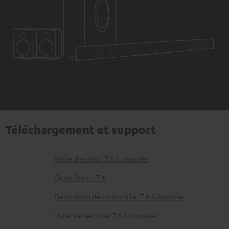
Téléchargement et support
D
Mode d’emploi: T 6 Subwoofer
o
Quick Start: : T 6
c
Déclaration de conformité: T 6 Subwoofer
u
Livret de sécurité: T 6 Subwoofer
m