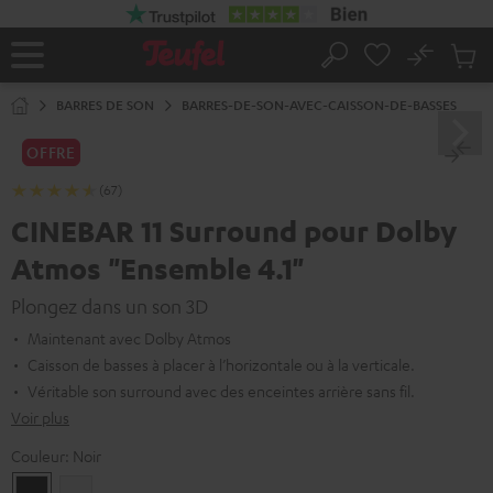
ERS LE
ONTENU
No
Sau
Page
Rechercher
Produi
d’accueil
du
BARRES DE SON
BARRES-DE-SON-AVEC-CAISSON-DE-BASSES
panier
OFFRE
(67)
CINEBAR 11 Surround pour Dolby
Atmos "Ensemble 4.1"
Plongez dans un son 3D
Maintenant avec Dolby Atmos
Caisson de basses à placer à l’horizontale ou à la verticale.
Véritable son surround avec des enceintes arrière sans fil.
Voir plus
Couleur:
Noir
Noir
Blanc