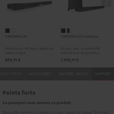
CINEBAR
CINEBAR
CINEBAR
CINEBAR
CINEBAR LUX
CINEBAR LUX Ambition
LUX
LUX
LUX
LUX
Noir
Blanc
Ambition
Ambition
Barre de son Wifi avec caisson de
En plus, avec un subwoofer
Noir
Noir
basses intégré
externe pour les grandes pièces
/
899,
€
1.199,
€
99
99
Blanc
UES ET TESTS
ACCESSOIRES
MATÉRIEL INCLUS
SUPPORT
Points forts
Ce pourquoi nous aimons ce produit
Dans cette variante la Cinebar Lux avec caisson de basses T8 et haut-