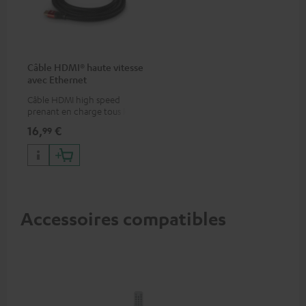
Câble HDMI® haute vitesse
avec Ethernet
Câble HDMI high speed
prenant en charge tous les
formats 2.0 comme 4K
16,
€
99
50/60p et 4K 3D
Accessoires compatibles