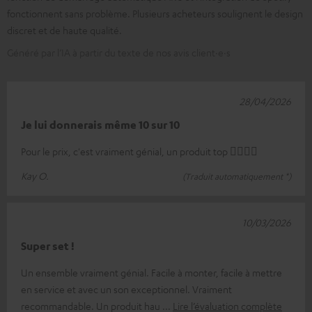
fonctionnent sans problème. Plusieurs acheteurs soulignent le design
discret et de haute qualité.
Généré par l’IA à partir du texte de nos avis client·e·s
28/04/2026
Je lui donnerais même 10 sur 10
Pour le prix, c'est vraiment génial, un produit top 👍🏼👍🏼
Kay O.
(Traduit automatiquement *)
10/03/2026
Super set !
Un ensemble vraiment génial. Facile à monter, facile à mettre
en service et avec un son exceptionnel. Vraiment
recommandable. Un produit hau
Lire l’évaluation complète