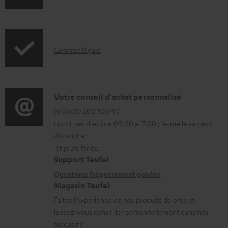
n
e
f
a
o
b
I
Garantie légale
r
l
n
m
e
f
a
s
o
D
Votre conseil d'achat personnalisé
t
r
é
(00)800 200 300 40
i
Lundi-vendredi de 09:00 à 17:00 ; fermé le samedi,
m
t
o
dimanche
a
a
n
et jours fériés.
t
i
s
Support Teufel
i
l
r
Questions fréquemment posées
Magasin Teufel
o
s
e
Faites l’expérience de nos produits de près et
n
c
l
laissez-vous conseiller personnellement dans nos
s
o
a
magasins.