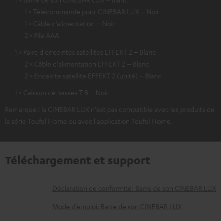
1 × Télécommande pour CINEBAR LUX – Noir
1 × Câble d’alimentation – Noir
2 × Pile AAA
1 × Paire d'enceintes satellites EFFEKT 2 – Blanc
2 × Câble d'alimentation EFFEKT 2 – Blanc
2 × Enceinte satellite EFFEKT 2 (unité) – Blanc
1 × Caisson de basses T 8 – Noir
Remarque : la CINEBAR LUX n'est pas compatible avec les produits de
la série Teufel Home ou avec l'application Teufel Home.
Téléchargement et support
D
Déclaration de conformité: Barre de son CINEBAR LUX
o
Mode d’emploi: Barre de son CINEBAR LUX
c