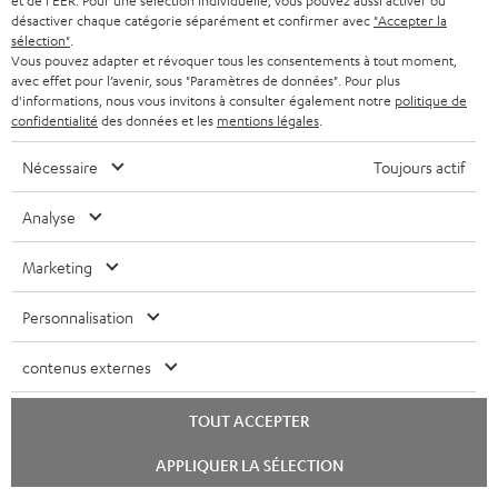
et de l'EER. Pour une sélection individuelle, vous pouvez aussi activer ou
a
i
désactiver chaque catégorie séparément et confirmer avec
"Accepter la
sélection"
.
n
Plus de 45 ans d'expertise
o
Vous pouvez adapter et révoquer tous les consentements à tout moment,
t
avec effet pour l’avenir, sous "Paramètres de données". Pour plus
n
d'informations, nous vous invitons à consulter également notre
politique de
i
confidentialité
des données et les
mentions légales
.
e
Nécessaire
Toujours actif
Analyse
Marketing
Teufel adhère à la Fédération du e-commerce et de la vente à distance (Fevad) et à sa charte
Personnalisation
qualité. La Fevad est membre du réseau européen Ecommerce Europe Trustmark.
contenus externes
TOUT ACCEPTER
Lancer
APPLIQUER LA SÉLECTION
le
chat