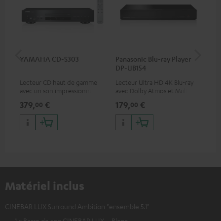
YAMAHA CD-S303
Panasonic Blu-ray Player
Câ
DP-UB154
av
Lecteur CD haut de gamme
Lecteur Ultra HD 4K Blu-ray
Câb
avec un son impressionnant
avec Dolby Atmos et Multi
pre
et une finition de qualité
HDR, inclus HDR10+ pour une
for
379,
€
179,
€
16
00
00
qualité d’image incroyable et
50/
des couleurs contrastées
Matériel inclus
CINEBAR LUX Surround Ambition "ensemble 5.1"
1 × Barre de son CINEBAR LUX – Blanc