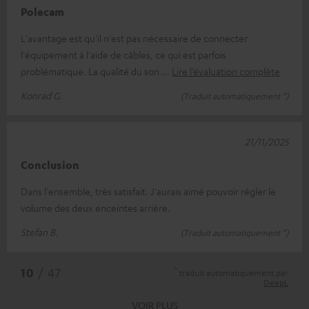
Polecam
L'avantage est qu'il n'est pas nécessaire de connecter
l'équipement à l'aide de câbles, ce qui est parfois
problématique. La qualité du son
Lire l’évaluation complète
Konrad G.
(Traduit automatiquement *)
21/11/2025
Conclusion
Dans l'ensemble, très satisfait. J'aurais aimé pouvoir régler le
volume des deux enceintes arrière.
Stefan B.
(Traduit automatiquement *)
*
10
/ 47
traduit automatiquement par
DeepL
VOIR PLUS