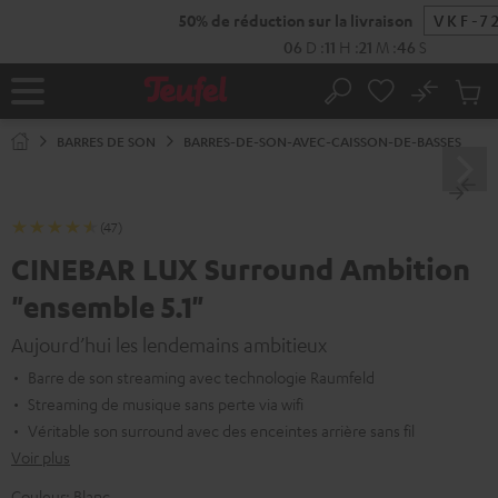
ERS LE
ONTENU
No
Sau
Page
Rechercher
Produi
d’accueil
du
BARRES DE SON
BARRES-DE-SON-AVEC-CAISSON-DE-BASSES
panier
(47)
CINEBAR LUX Surround Ambition
"ensemble 5.1"
Aujourd’hui les lendemains ambitieux
Barre de son streaming avec technologie Raumfeld
Streaming de musique sans perte via wifi
Véritable son surround avec des enceintes arrière sans fil
Voir plus
Couleur:
Blanc