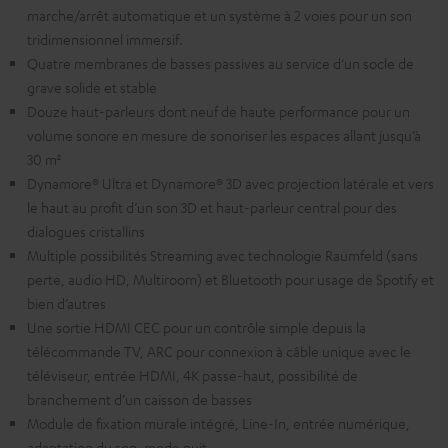
marche/arrêt automatique et un système à 2 voies pour un son
tridimensionnel immersif.
Quatre membranes de basses passives au service d’un socle de
grave solide et stable
Douze haut-parleurs dont neuf de haute performance pour un
volume sonore en mesure de sonoriser les espaces allant jusqu’à
30 m²
Dynamore® Ultra et Dynamore® 3D avec projection latérale et vers
le haut au profit d’un son 3D et haut-parleur central pour des
dialogues cristallins
Multiple possibilités Streaming avec technologie Raumfeld (sans
perte, audio HD, Multiroom) et Bluetooth pour usage de Spotify et
bien d’autres
Une sortie HDMI CEC pour un contrôle simple depuis la
télécommande TV, ARC pour connexion à câble unique avec le
téléviseur, entrée HDMI, 4K passe-haut, possibilité de
branchement d’un caisson de basses
Module de fixation murale intégré, Line-In, entrée numérique,
adaptation du son, mode nuit