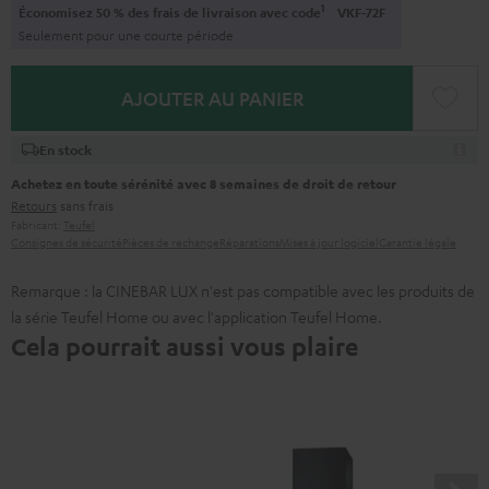
1
Économisez 50 % des frais de livraison avec code
VKF-72F
Seulement pour une courte période
AJOUTER AU PANIER
En stock
Achetez en toute sérénité avec 8 semaines de droit de retour
Retours
sans frais
Fabricant:
Teufel
Consignes de sécurité
Pièces de rechange
Réparations
Mises à jour logiciel
Garantie légale
Remarque : la CINEBAR LUX n'est pas compatible avec les produits de
la série Teufel Home ou avec l'application Teufel Home.
Cela pourrait aussi vous plaire