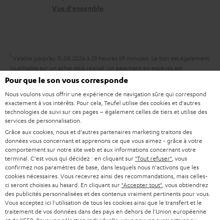
r
n
t
Vue d’ensemble
e
t
i
l
a
v
a
c
e
1
Valable jusqu’au 15.08.2026 à 23 heures 59 minutes.
Le bon est également
t
t
s
inutilisable sur un achat déjà réalisé. Un paiement en espèces est
i
impossible. Le bon est réservé aux clients privés et ne peut pas être
Pour que le son vous corresponde
à
combiné à d’autres réductions ou remises de notre part. La revente d’un
v
Nous voulons vous offrir une expérience de navigation sûre qui correspond
l
bon d’achat n’est pas autorisée et implique l’invalidation de celui-ci. Les
exactement à vos intérêts. Pour cela, Teufel utilise des cookies et d'autres
e
conditions d’utilisation exactes sont disponibles dans nos
CGV
.
’
technologies de suivi sur ces pages – également celles de tiers et utilise des
services de personnalisation.
s
e
Grâce aux cookies, nous et d'autres partenaires marketing traitons des
à
x
données vous concernant et apprenons ce que vous aimez - grâce à votre
comportement sur notre site web et aux informations concernant votre
l
p
terminal. C'est vous qui décidez : en cliquant sur
"Tout refuser"
, vous
a
confirmez nos paramètres de base, dans lesquels nous n'activons que les
é
8 semaines d'essai
cookies nécessaires. Vous recevrez ainsi des recommandations, mais celles-
g
d
ci seront choisies au hasard. En cliquant sur
"Accepter tout"
, vous obtiendrez
Retours sans frais
des publicités personnalisées et des contenus vraiment pertinents pour vous.
a
i
Vous acceptez ici l'utilisation de tous les cookies ainsi que le transfert et le
r
traitement de vos données dans des pays en dehors de l'Union européenne
t
Service client à vie