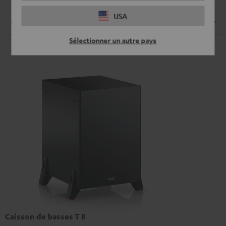
Haut-parleurs
USA
Câbles
Sélectionner un autre pays
Caisson de basses T 8