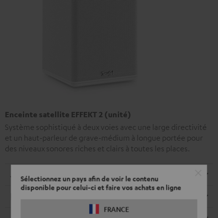
Enceinte satellite EFFEKT 2 (unité)
Système sophistiqué à deux voies avec une large directivité
et un haut-parleur de grave-médium à longue portée pour
des niveaux sonores riches et clairs à toutes les places.
Dimensions
Sélectionnez un pays afin de voir le contenu
disponible pour celui-ci et faire vos achats en ligne
Electronique
FRANCE