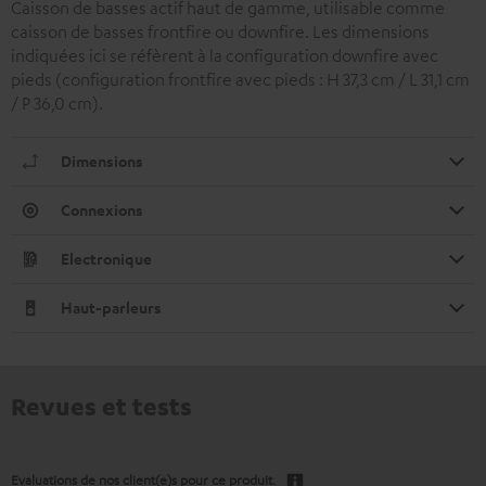
Caisson de basses actif haut de gamme, utilisable comme
caisson de basses frontfire ou downfire. Les dimensions
indiquées ici se réfèrent à la configuration downfire avec
pieds (configuration frontfire avec pieds : H 37,3 cm / L 31,1 cm
/ P 36,0 cm).
Dimensions
Connexions
Electronique
Haut-parleurs
Revues et tests
Evaluations de nos client(e)s pour ce produit.