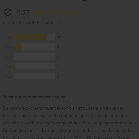
4.77
(4.77 de 5 pour 47 Evaluations)
5
38
4
8
3
0
2
1
1
0
What our customers are saying
De nombreux clients louent le son clair et puissant ainsi que des
basses riches ; il est souvent mentionné que l'ensemble offre une
véritable expérience cinématographique. Beaucoup rapportent que
l'intégration sans fil des enceintes arrière et du caisson de basses, la
fonction de démarrage automatique ARC et l'intégration de Spotify