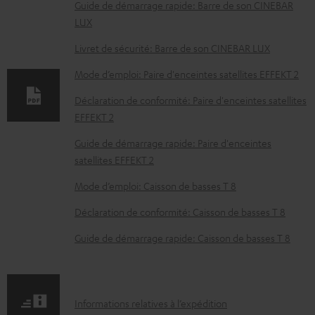
Guide de démarrage rapide: Barre de son CINEBAR
u
LUX
m
Livret de sécurité: Barre de son CINEBAR LUX
e
Mode d’emploi: Paire d'enceintes satellites EFFEKT 2
n
t
Déclaration de conformité: Paire d'enceintes satellites
EFFEKT 2
s
t
Guide de démarrage rapide: Paire d'enceintes
satellites EFFEKT 2
é
l
Mode d’emploi: Caisson de basses T 8
é
Déclaration de conformité: Caisson de basses T 8
c
Guide de démarrage rapide: Caisson de basses T 8
h
a
r
I
Informations relatives à l’expédition
g