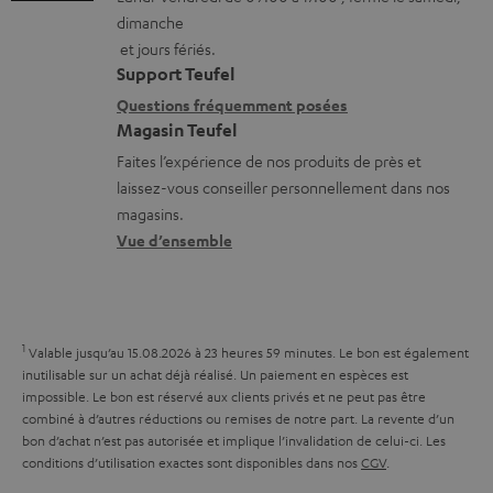
m
t
o
e
dimanche
a
a
n
s
et jours fériés.
t
i
s
Support Teufel
i
l
r
Questions fréquemment posées
Magasin Teufel
o
s
e
Faites l’expérience de nos produits de près et
n
c
l
laissez-vous conseiller personnellement dans nos
s
o
a
magasins.
r
n
t
Vue d’ensemble
e
t
i
l
a
v
a
c
e
1
Valable jusqu’au 15.08.2026 à 23 heures 59 minutes.
Le bon est également
t
t
s
inutilisable sur un achat déjà réalisé. Un paiement en espèces est
i
impossible. Le bon est réservé aux clients privés et ne peut pas être
à
combiné à d’autres réductions ou remises de notre part. La revente d’un
v
l
bon d’achat n’est pas autorisée et implique l’invalidation de celui-ci. Les
e
conditions d’utilisation exactes sont disponibles dans nos
CGV
.
’