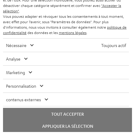
et de l'EER. Pour une sélection individuelle, vous pouvez aussi activer ou
s
SUISSE
BLUETOOTH
désactiver chaque catégorie séparément et confirmer avec
"Accepter la
BLOG
sélection"
.
l
Vous pouvez adapter et révoquer tous les consentements à tout moment,
CASQUES AUDIO
e
PAYS-BAS
NEWSLETTER
avec effet pour l’avenir, sous "Paramètres de données". Pour plus
d'informations, nous vous invitons à consulter également notre
politique de
t
CASQUES BLUETOOTH AUDIO
confidentialité
des données et les
mentions légales
.
MAGASINS
BELGIQUE
t
SYSTEMES COMPLETS
Nécessaire
Toujours actif
e
AVANTAGES D’ACHAT
FRANCE
r
ENCEINTES
Analyse
L’HISTOIRE DE TEUFEL
POLOGNE
ULTIMA
Marketing
MANAGEMENT
ÉCOUTEURS INTRA-AURICULAIRES
Personnalisation
ESPAGNE
DEVELOPPEMENT DURABLE
Sous réserve de modifications techniques, de fautes de frappe et d’autres
FANSHOP
contenus externes
VALEURS
erreurs. Les accessoires figurant sur l’image ne font pas partie du contenu de
ITALIE
livraison. D’éventuels frais d’élimination des batteries sont inclus dans le prix.
NOUVEAUTÉS
TOUT ACCEPTER
ACCESSIBILITÉ
USA
©2026 Lautsprecher Teufel GmbH - Tous droits réservés.
Lancer
APPLIQUER LA SÉLECTION
le
chat