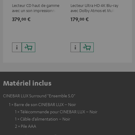
Lecteur CD haut de gamme
Lecteur Ultra HD 4K Blu-ray
Câb
avec un son impressionnant
avec Dolby Atmos et Multi
pre
et une finition de qualité
HDR, inclus HDR10+ pour une
for
379,
€
179,
€
16
00
00
qualité d’image incroyable et
50/
des couleurs contrastées
Matériel inclus
CINEBAR LUX Surround "Ensemble 5.0"
1 × Barre de son CINEBAR LUX – Noir
1 × Télécommande pour CINEBAR LUX – Noir
1 × Câble d’alimentation – Noir
2 × Pile AAA