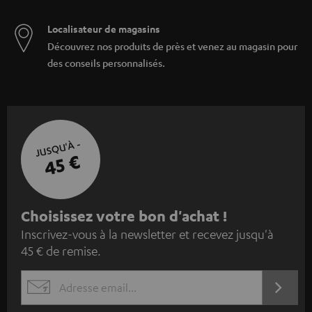
Localisateur de magasins
Découvrez nos produits de près et venez au magasin pour
des conseils personnalisés.
JUSQU'À -
45 €
I
Choisissez votre bon d'achat !
Inscrivez-vous à la newsletter et recevez jusqu'à
n
45 € de remise.
s
c
S'ABO
EMAIL
r
WIDGET