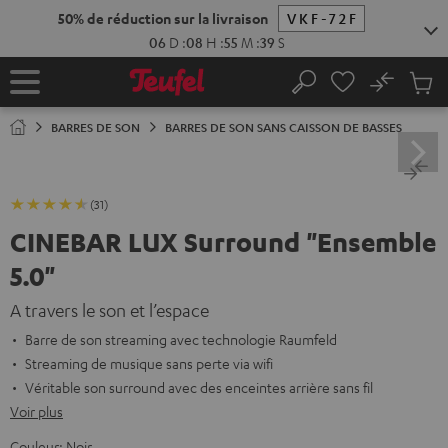
ERS LE
ONTENU
No
Sau
Page
Rechercher
Produi
d’accueil
du
BARRES DE SON
BARRES DE SON SANS CAISSON DE BASSES
panier
(31)
CINEBAR LUX Surround "Ensemble
5.0"
A travers le son et l’espace
Barre de son streaming avec technologie Raumfeld
Streaming de musique sans perte via wifi
Véritable son surround avec des enceintes arrière sans fil
Voir plus
Couleur:
Noir