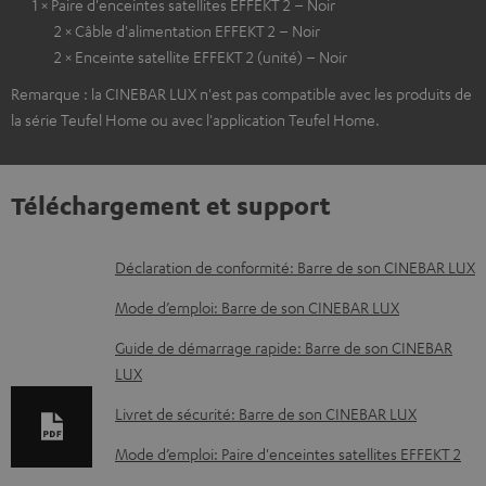
1 × Paire d'enceintes satellites EFFEKT 2 – Noir
2 × Câble d'alimentation EFFEKT 2 – Noir
2 × Enceinte satellite EFFEKT 2 (unité) – Noir
Remarque : la CINEBAR LUX n'est pas compatible avec les produits de
la série Teufel Home ou avec l'application Teufel Home.
Téléchargement et support
D
Déclaration de conformité: Barre de son CINEBAR LUX
o
Mode d’emploi: Barre de son CINEBAR LUX
c
Guide de démarrage rapide: Barre de son CINEBAR
u
LUX
m
Livret de sécurité: Barre de son CINEBAR LUX
e
Mode d’emploi: Paire d'enceintes satellites EFFEKT 2
n