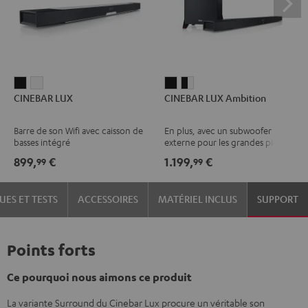
CINEBAR
CINEBAR
CINEBAR
CINEBAR
CINEBAR LUX
CINEBAR LUX Ambition
LUX
LUX
LUX
LUX
Noir
Blanc
Ambition
Ambition
Barre de son Wifi avec caisson de
En plus, avec un subwoofer
Noir
Noir
basses intégré
externe pour les grandes pièces
/
899,
€
1.199,
€
99
99
Blanc
UES ET TESTS
ACCESSOIRES
MATÉRIEL INCLUS
SUPPORT
Points forts
Ce pourquoi nous aimons ce produit
La variante Surround du Cinebar Lux procure un véritable son