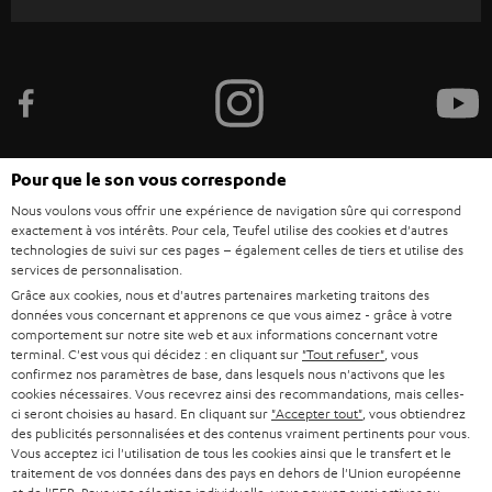
i
v
e
z
-
v
Pour que le son vous corresponde
o
Nous voulons vous offrir une expérience de navigation sûre qui correspond
Catégories
exactement à vos intérêts. Pour cela, Teufel utilise des cookies et d'autres
u
technologies de suivi sur ces pages – également celles de tiers et utilise des
HOME CINEMA
services de personnalisation.
s
Société
Grâce aux cookies, nous et d'autres partenaires marketing traitons des
à
données vous concernant et apprenons ce que vous aimez - grâce à votre
SYSTEMES COMPLETS HOME CINEMA
SUPPORT
comportement sur notre site web et aux informations concernant votre
l
Boutiques en ligne Teufel
terminal. C'est vous qui décidez : en cliquant sur
"Tout refuser"
, vous
BARRES DE SON
a
confirmez nos paramètres de base, dans lesquels nous n'activons que les
CARRIÈRE
ALLEMAGNE
cookies nécessaires. Vous recevrez ainsi des recommandations, mais celles-
n
ci seront choisies au hasard. En cliquant sur
"Accepter tout"
, vous obtiendrez
STEREO
PRESSE
des publicités personnalisées et des contenus vraiment pertinents pour vous.
e
AUTRICHE
Vous acceptez ici l'utilisation de tous les cookies ainsi que le transfert et le
SMART HOME
w
traitement de vos données dans des pays en dehors de l'Union européenne
B2B