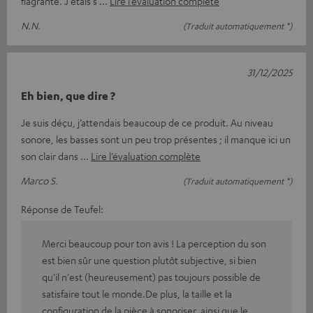
flagrante. J'étais s
Lire l’évaluation complète
N.N.
(Traduit automatiquement *)
31/12/2025
Eh bien, que dire ?
Je suis déçu, j’attendais beaucoup de ce produit. Au niveau
sonore, les basses sont un peu trop présentes ; il manque ici un
son clair dans
Lire l’évaluation complète
Marco S.
(Traduit automatiquement *)
Réponse de Teufel:
Merci beaucoup pour ton avis ! La perception du son
est bien sûr une question plutôt subjective, si bien
qu'il n'est (heureusement) pas toujours possible de
satisfaire tout le monde.De plus, la taille et la
configuration de la pièce à sonoriser, ainsi que le