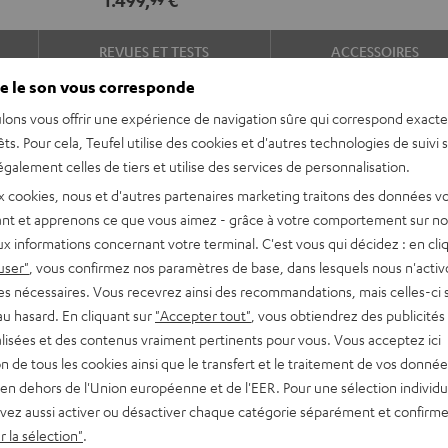
5.1"
5.1"
Noir
Blanc
REVUES ET TESTS
ACCESSOIRES
e le son vous corresponde
lons vous offrir une expérience de navigation sûre qui correspond exact
êts. Pour cela, Teufel utilise des cookies et d'autres technologies de suivi 
galement celles de tiers et utilise des services de personnalisation.
x cookies, nous et d'autres partenaires marketing traitons des données v
nt et apprenons ce que vous aimez - grâce à votre comportement sur not
x informations concernant votre terminal. C'est vous qui décidez : en cli
nsionnel. Elle est du reste
user"
, vous confirmez nos paramètres de base, dans lesquels nous n'acti
es nécessaires. Vous recevrez ainsi des recommandations, mais celles-ci 
au hasard. En cliquant sur
"Accepter tout"
, vous obtiendrez des publicités
lisées et des contenus vraiment pertinents pour vous. Vous acceptez ici
tion de tous les cookies ainsi que le transfert et le traitement de vos donné
siques et jeux
en dehors de l'Union européenne et de l'EER. Pour une sélection individu
tre montées sur pied ou au
vez aussi activer ou désactiver chaque catégorie séparément et confirme
ue et un système à 2 voies
 la sélection"
.