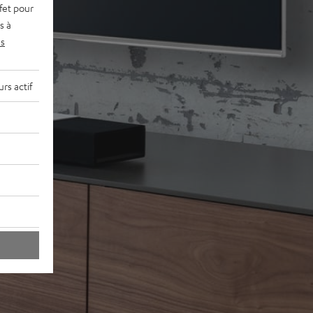
fet pour
s à
s
rs actif