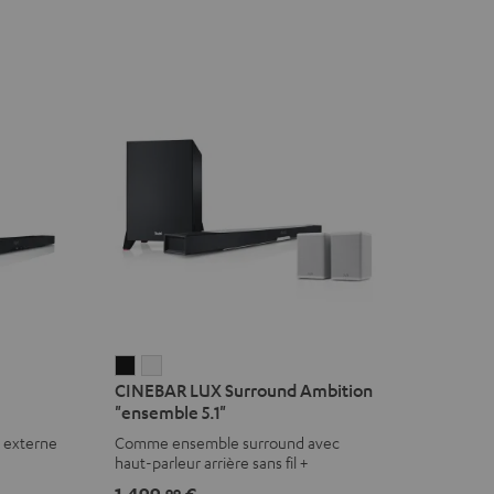
CINEBAR
CINEBAR
CINEBAR LUX Surround Ambition
LUX
LUX
"ensemble 5.1"
Surround
Surround
r externe
Comme ensemble surround avec
Ambition
Ambition
haut-parleur arrière sans fil +
"ensemble
"ensemble
subwoofer
1.499,
€
99