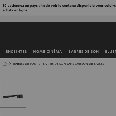
Sélectionnez un pays afin de voir le contenu disponible pour celui-ci
achats en ligne
ERS LE
ONTENU
ENCEINTES
HOME CINÉMA
BARRES DE SON
BLUE
Page
d’accueil
BARRES DE SON
BARRES DE SON SANS CAISSON DE BASSES