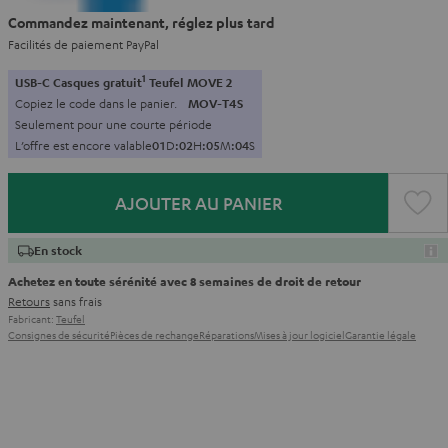
Commandez maintenant, réglez plus tard
Facilités de paiement PayPal
1
USB-C Casques gratuit
Teufel MOVE 2
Copiez le code dans le panier.
MOV-T4S
Seulement pour une courte période
L’offre est encore valable
0
1
D
:
0
2
H
:
0
5
M
:
0
2
S
AJOUTER AU PANIER
En stock
Achetez en toute sérénité avec 8 semaines de droit de retour
Retours
sans frais
Fabricant:
Teufel
Consignes de sécurité
Pièces de rechange
Réparations
Mises à jour logiciel
Garantie légale