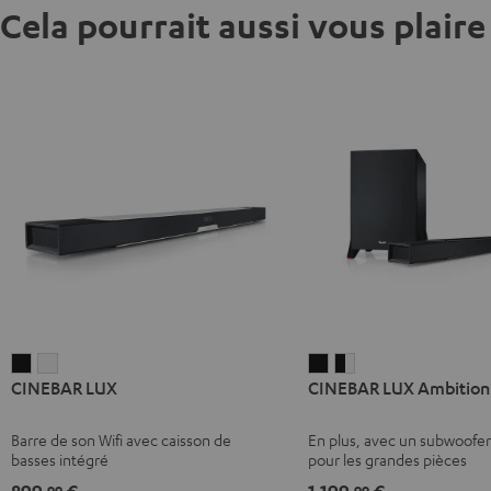
Cela pourrait aussi vous plaire
CINEBAR
CINEBAR
CINEBAR
CINEBAR
CINEBAR LUX
CINEBAR LUX Ambition
LUX
LUX
LUX
LUX
Noir
Blanc
Ambition
Ambition
Barre de son Wifi avec caisson de
En plus, avec un subwoofe
Noir
Noir
basses intégré
pour les grandes pièces
/
899,
€
1.199,
€
99
99