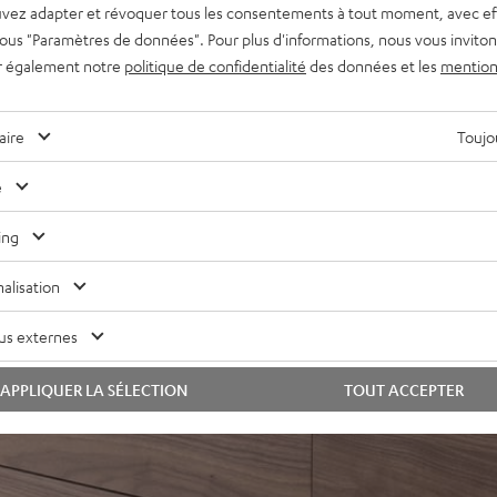
vez adapter et révoquer tous les consentements à tout moment, avec ef
ve solide et stable
 sous "Paramètres de données". Pour plus d'informations, nous vous inviton
olume sonore en mesure de
r également notre
politique de confidentialité
des données et les
mention
le haut au profit d’un son
aire
Toujou
perte, audio HD, Multiroom)
e
mmande TV, ARC pour
se-haut, possibilité de
ing
daptation du son, mode nuit
alisation
e la série Teufel Home ou
us externes
APPLIQUER LA SÉLECTION
TOUT ACCEPTER