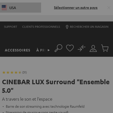
Sélectionner un autre pays
USA
SUPPORT
CLIENTS PROFESSIONNELS
RECHERCHER UN MAGASIN
No
ACCESSOIRES
À PROPOS
►
Rechercher
Mon
Produit
compte
du
panier
(31)
CINEBAR LUX Surround "Ensemble
5.0"
A travers le son et l’espace
Barre de son streaming avec technologie Raumfeld
Streaming de musique sans perte via wifi