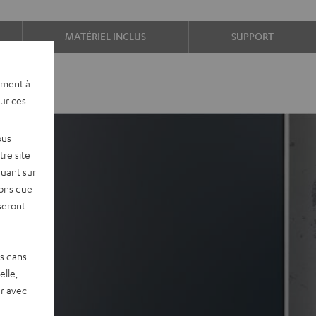
MATÉRIEL INCLUS
SUPPORT
ement à
sur ces
ous
re site
quant sur
vons que
seront
es dans
elle,
r avec