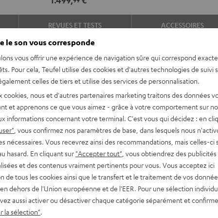
5.1"
5.1"
Noir
Blanc
REVUES ET TESTS
ACCESSOIRES
e le son vous corresponde
lons vous offrir une expérience de navigation sûre qui correspond exact
êts. Pour cela, Teufel utilise des cookies et d'autres technologies de suivi 
galement celles de tiers et utilise des services de personnalisation.
x cookies, nous et d'autres partenaires marketing traitons des données v
nt et apprenons ce que vous aimez - grâce à votre comportement sur not
x informations concernant votre terminal. C'est vous qui décidez : en cli
nsionnel. Elle est du reste
user"
, vous confirmez nos paramètres de base, dans lesquels nous n'acti
es nécessaires. Vous recevrez ainsi des recommandations, mais celles-ci 
au hasard. En cliquant sur
"Accepter tout"
, vous obtiendrez des publicités
lisées et des contenus vraiment pertinents pour vous. Vous acceptez ici
tion de tous les cookies ainsi que le transfert et le traitement de vos donné
siques et jeux
en dehors de l'Union européenne et de l'EER. Pour une sélection individu
tre montées sur pied ou au
vez aussi activer ou désactiver chaque catégorie séparément et confirme
ue et un système à 2 voies
 la sélection"
.