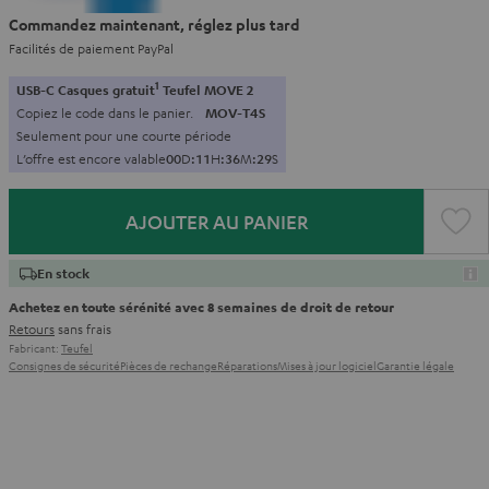
Commandez maintenant, réglez plus tard
Facilités de paiement PayPal
1
USB-C Casques gratuit
Teufel MOVE 2
Copiez le code dans le panier.
MOV-T4S
Seulement pour une courte période
L’offre est encore valable
0
0
D
:
1
1
H
:
3
6
M
:
2
7
S
AJOUTER AU PANIER
En stock
Achetez en toute sérénité avec 8 semaines de droit de retour
Retours
sans frais
Fabricant:
Teufel
Consignes de sécurité
Pièces de rechange
Réparations
Mises à jour logiciel
Garantie légale