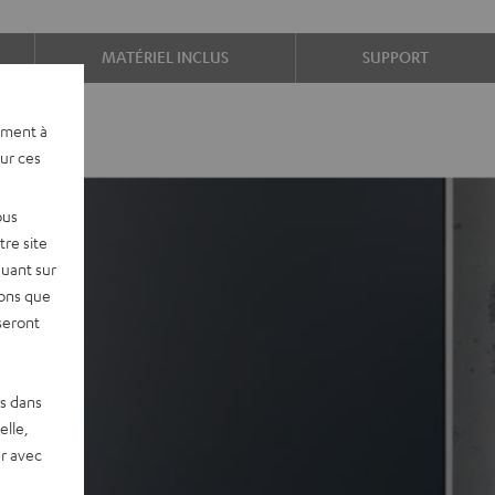
MATÉRIEL INCLUS
SUPPORT
ement à
sur ces
ous
re site
quant sur
vons que
seront
es dans
elle,
r avec