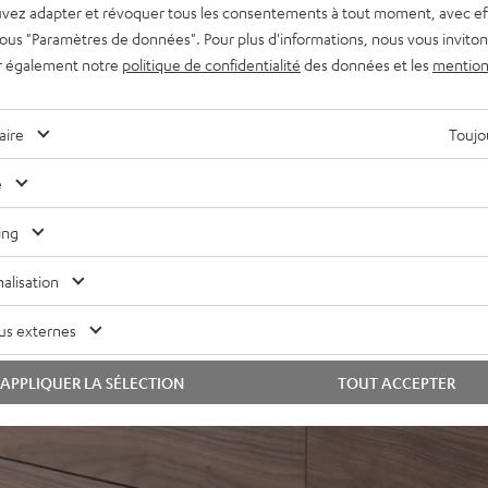
vez adapter et révoquer tous les consentements à tout moment, avec ef
ve solide et stable
 sous "Paramètres de données". Pour plus d'informations, nous vous inviton
olume sonore en mesure de
r également notre
politique de confidentialité
des données et les
mention
le haut au profit d’un son
aire
Toujou
perte, audio HD, Multiroom)
e
mmande TV, ARC pour
se-haut, possibilité de
ing
daptation du son, mode nuit
alisation
e la série Teufel Home ou
us externes
APPLIQUER LA SÉLECTION
TOUT ACCEPTER