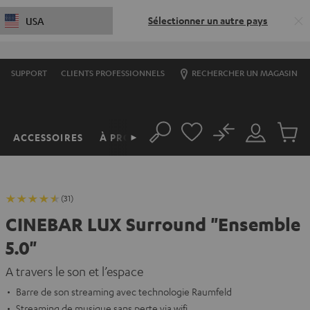
Sélectionner un autre pays
USA
SUPPORT
CLIENTS PROFESSIONNELS
RECHERCHER UN MAGASIN
No
ACCESSOIRES
À PROPOS
►
Rechercher
Mon
Produit
compte
du
panier
(31)
CINEBAR LUX Surround "Ensemble
5.0"
A travers le son et l’espace
Barre de son streaming avec technologie Raumfeld
Streaming de musique sans perte via wifi