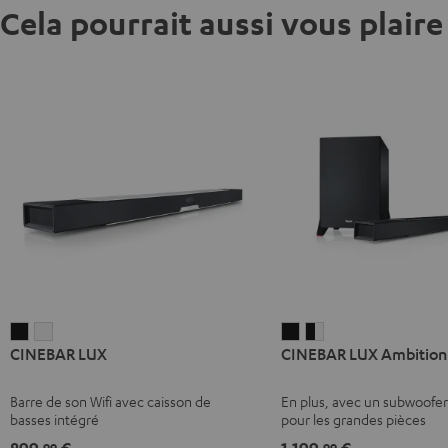
Cela pourrait aussi vous plaire
CINEBAR
CINEBAR
CINEBAR
CINEBAR
CINEBAR LUX
CINEBAR LUX Ambition
LUX
LUX
LUX
LUX
Noir
Blanc
Ambition
Ambition
Barre de son Wifi avec caisson de
En plus, avec un subwoofe
Noir
Noir
basses intégré
pour les grandes pièces
/
899,
€
1.199,
€
99
99