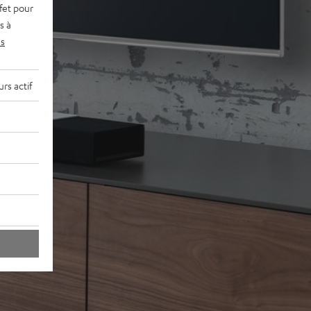
fet pour
s à
s
rs actif