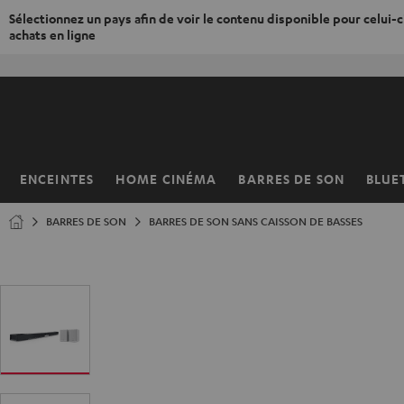
Sélectionnez un pays afin de voir le contenu disponible pour celui-ci
achats en ligne
ERS LE
ONTENU
ENCEINTES
HOME CINÉMA
BARRES DE SON
BLUE
Page
d’accueil
BARRES DE SON
BARRES DE SON SANS CAISSON DE BASSES