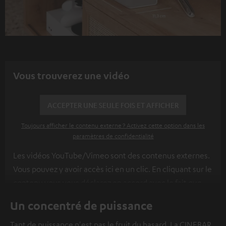
Vous trouverez une vidéo
ACCEPTER UNE SEULE FOIS ET AFFICHER
Toujours afficher le contenu externe ? Activez cette option dans les
paramètres de confidentialité
Les vidéos YouTube/Vimeo sont des contenus externes.
Vous pouvez y avoir accès ici en un clic. En cliquant sur le
contenu vous vous déclarez en accord avec le fait que
l’on vous montre des contenus extérieurs. Les données
Un concentré de puissance
individuelles peuvent être transmises à une plateforme
tierce.
Vous en apprendrez davantage dans notre
Tant de puissance n'est pas le fruit du hasard. La CINEBAR