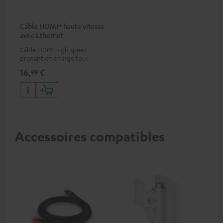
Câble HDMI® haute vitesse
avec Ethernet
Câble HDMI high speed
prenant en charge tous les
formats 2.0 comme 4K
16,
€
99
50/60p et 4K 3D
Accessoires compatibles