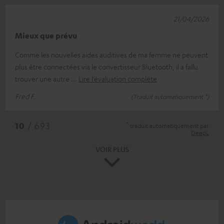
21/04/2026
Mieux que prévu
Comme les nouvelles aides auditives de ma femme ne peuvent
plus être connectées via le convertisseur Bluetooth, il a fallu
trouver une autre
Lire l’évaluation complète
Fred F.
(Traduit automatiquement *)
*
10
/ 693
traduit automatiquement par
DeepL
VOIR PLUS