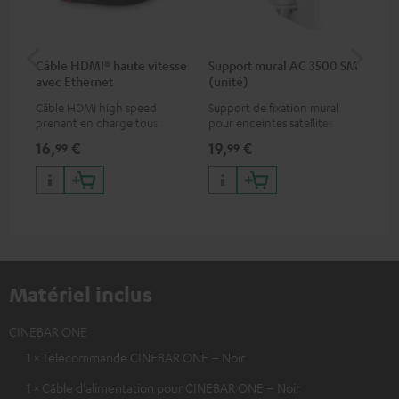
Câble HDMI® haute vitesse
Support mural AC 3500 SM
Ra
avec Ethernet
(unité)
Câble HDMI high speed
Support de fixation mural
Cla
prenant en charge tous les
pour enceintes satellites.
ave
formats 2.0 comme 4K
en 
16,
€
19,
€
14
99
99
50/60p et 4K 3D
au 
imp
l’us
Matériel inclus
CINEBAR ONE
1 × Télécommande CINEBAR ONE – Noir
1 × Câble d'alimentation pour CINEBAR ONE – Noir