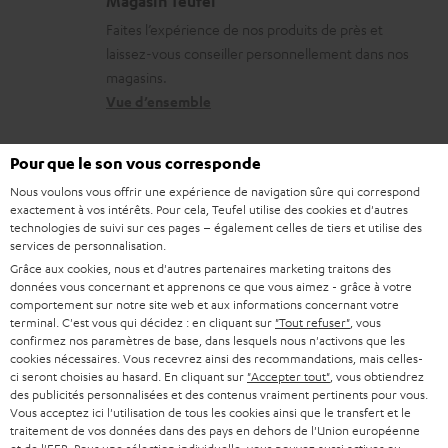
Magasin Teufel
o
s
e
b
Faites l’expérience de nos produits de près et
n
c
l
l
laissez-vous conseiller personnellement dans nos
s
o
a
e
magasins.
r
n
t
Vue d’ensemble
s
e
t
i
l
a
v
Pour que le son vous corresponde
a
c
e
Nous voulons vous offrir une expérience de navigation sûre qui correspond
exactement à vos intérêts. Pour cela, Teufel utilise des cookies et d'autres
t
t
s
technologies de suivi sur ces pages – également celles de tiers et utilise des
i
services de personnalisation.
à
Grâce aux cookies, nous et d'autres partenaires marketing traitons des
v
l
données vous concernant et apprenons ce que vous aimez - grâce à votre
e
comportement sur notre site web et aux informations concernant votre
’
8 semaines d'essai
terminal. C'est vous qui décidez : en cliquant sur
"Tout refuser"
, vous
s
e
confirmez nos paramètres de base, dans lesquels nous n'activons que les
Retours sans frais
cookies nécessaires. Vous recevrez ainsi des recommandations, mais celles-
à
x
ci seront choisies au hasard. En cliquant sur
"Accepter tout"
, vous obtiendrez
l
des publicités personnalisées et des contenus vraiment pertinents pour vous.
p
Service client à vie
Vous acceptez ici l'utilisation de tous les cookies ainsi que le transfert et le
a
é
traitement de vos données dans des pays en dehors de l'Union européenne