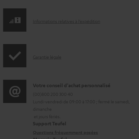
e
n
I
Informations relatives à l’expédition
t
n
s
f
t
o
é
I
Garantie légale
r
l
n
m
é
f
a
c
o
D
Votre conseil d'achat personnalisé
t
h
r
é
(00)800 200 300 40
i
a
Lundi-vendredi de 09:00 à 17:00 ; fermé le samedi,
m
t
o
r
dimanche
a
a
n
g
et jours fériés.
t
i
s
Support Teufel
e
i
l
r
Questions fréquemment posées
a