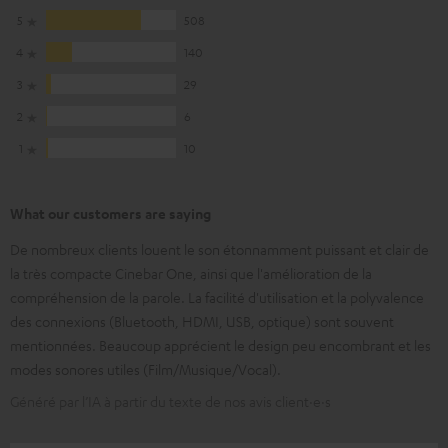
5
508
4
140
3
29
2
6
1
10
What our customers are saying
De nombreux clients louent le son étonnamment puissant et clair de
la très compacte Cinebar One, ainsi que l'amélioration de la
compréhension de la parole. La facilité d'utilisation et la polyvalence
des connexions (Bluetooth, HDMI, USB, optique) sont souvent
mentionnées. Beaucoup apprécient le design peu encombrant et les
modes sonores utiles (Film/Musique/Vocal).
Généré par l’IA à partir du texte de nos avis client·e·s