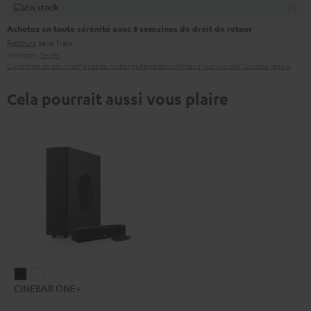
En stock
Achetez en toute sérénité avec 8 semaines de droit de retour
Retours
sans frais
Fabricant:
Teufel
Consignes de sécurité
Pièces de rechange
Réparations
Mises à jour logiciel
Garantie légale
Cela pourrait aussi vous plaire
CINEBAR
CINEBAR
CINEBAR ONE+
ONE+
ONE+
Noir
Blanc