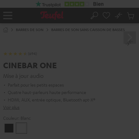
ERS LE
ONTENU
No
Sau
Page
Rechercher
Produi
d’accueil
du
BARRES DE SON
BARRES DE SON SANS CAISSON DE BASSES
panier
(694)
CINEBAR ONE
Mise à jour audio
Parfait pour les petits espaces
Quatre haut-parleurs haute performance
HDMI, AUX, entrée optique, Bluetooth apt-X®
Voir plus
Couleur:
Blanc
Noir
Blanc