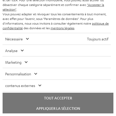
et de l'EER. Pour une sélection individuelle, vous pouvez aussi activer ou
g
Plus de 45 ans d'expertise
d
désactiver chaque catégorie séparément et confirmer avec
"Accepter la
a
sélection"
.
i
Vous pouvez adapter et révoquer tous les consentements à tout moment,
r
t
avec effet pour l’avenir, sous "Paramètres de données". Pour plus
d'informations, nous vous invitons à consulter également notre
politique de
a
i
confidentialité
des données et les
mentions légales
.
n
o
Nécessaire
Toujours actif
t
n
i
Analyse
e
Marketing
Teufel adhère à la Fédération du e-commerce et de la vente à distance (Fevad) et à sa charte
qualité. La Fevad est membre du réseau européen Ecommerce Europe Trustmark.
Personnalisation
contenus externes
TOUT ACCEPTER
Lancer
APPLIQUER LA SÉLECTION
le
chat