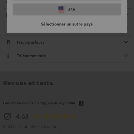
Connexions
USA
Retour audio
Sélectionner un autre pays
Electronique
Haut-parleurs
Télécommande
Revues et tests
Evaluations de nos client(e)s pour ce produit.
4.63
(4.63 de 5 pour 693 Evaluations)