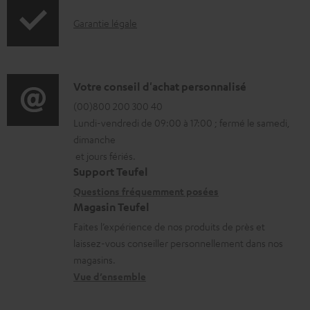
h
I
Garantie légale
a
n
r
f
g
o
D
Votre conseil d'achat personnalisé
e
r
é
(00)800 200 300 40
a
Lundi-vendredi de 09:00 à 17:00 ; fermé le samedi,
m
t
b
dimanche
a
a
l
et jours fériés.
t
i
Support Teufel
e
i
l
Questions fréquemment posées
s
Magasin Teufel
o
s
Faites l’expérience de nos produits de près et
n
c
laissez-vous conseiller personnellement dans nos
s
o
magasins.
r
n
Vue d’ensemble
e
t