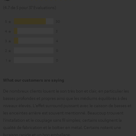
(4.7 de 5 pour 37 Evaluations)
5
30
4
3
3
4
2
0
1
0
What our customers are saying
De nombreux clients louent le son très bon et clair, en particulier les
basses profondes et propres ainsi que les médiums équilibrés à des
niveaux élevés. L'effet surround puissant avec le caisson de basses et
les enceintes arrière est souvent mentionné. Beaucoup trouvent
l'installation et le couplage sans fil simples; certains soulignent la
qualité de fabrication et le boîtier en métal. Certains notent une
livraison rapide et un bon emballage.