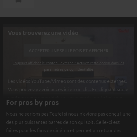
Vous trouverez une vidéo
ACCEPTER UNE SEULE FOIS ET AFFICHER
Toujours afficher le contenu externe ? Activez cette option dans les
paramètres de confidentialité
Les vidéos YouTube/Vimeo sont des contenus externes.
Vous pouvez y avoir accès ici en un clic. En cliquant sur le
contenu vous vous déclarez en accord avec le fait que
For pros by pros
l’on vous montre des contenus extérieurs. Les données
Nous ne serions pas Teufel si nous n’avions pas conçu l’une
individuelles peuvent être transmises à une plateforme
des plus puissantes barres de son qui soit. Celle-ci est
tierce.
Vous en apprendrez davantage dans notre
faites pour les fans de cinéma et permet un retour des
politique de confidentialité
.