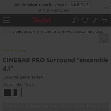
ERS LE
ONTENU
No
Sau
Page
Rechercher
Produi
d’accueil
du
BARRES DE SON
BARRES-DE-SON-AVEC-CAISSON-DE-BASSES
panier
(37)
CINEBAR PRO Surround "ensemble
4.1"
Système barre de son
Couleur:
Noir / Blanc
Noir
Noir
/
Blanc
CETTE MARCHANDISE N’EST PAS LIVRABLE POUR LE