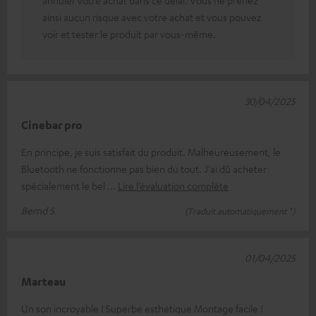
annuler votre achat dans ce délai. Vous ne prenez
ainsi aucun risque avec votre achat et vous pouvez
voir et tester le produit par vous-même.
30/04/2025
Cinebar pro
En principe, je suis satisfait du produit. Malheureusement, le
Bluetooth ne fonctionne pas bien du tout. J'ai dû acheter
spécialement le bel
Lire l’évaluation complète
Bernd S.
(Traduit automatiquement *)
01/04/2025
Marteau
Un son incroyable ! Superbe esthétique Montage facile !