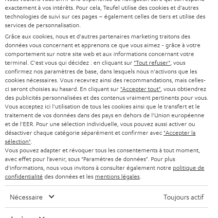
à
exactement à vos intérêts. Pour cela, Teufel utilise des cookies et d'autres
SYSTEMES COMPLETS HOME CINEMA
SUPPORT
technologies de suivi sur ces pages – également celles de tiers et utilise des
l
Boutiques en ligne Teufel
services de personnalisation.
BARRES DE SON
a
Grâce aux cookies, nous et d'autres partenaires marketing traitons des
CARRIÈRE
ALLEMAGNE
données vous concernant et apprenons ce que vous aimez - grâce à votre
n
STEREO
comportement sur notre site web et aux informations concernant votre
PRESSE
terminal. C'est vous qui décidez : en cliquant sur
"Tout refuser"
, vous
e
AUTRICHE
confirmez nos paramètres de base, dans lesquels nous n'activons que les
SMART HOME
w
cookies nécessaires. Vous recevrez ainsi des recommandations, mais celles-
B2B
ci seront choisies au hasard. En cliquant sur
"Accepter tout"
, vous obtiendrez
s
SUISSE
BLUETOOTH
des publicités personnalisées et des contenus vraiment pertinents pour vous.
BLOG
Vous acceptez ici l'utilisation de tous les cookies ainsi que le transfert et le
l
traitement de vos données dans des pays en dehors de l'Union européenne
CASQUES AUDIO
e
PAYS-BAS
NEWSLETTER
et de l'EER. Pour une sélection individuelle, vous pouvez aussi activer ou
désactiver chaque catégorie séparément et confirmer avec
"Accepter la
t
CASQUES BLUETOOTH AUDIO
sélection"
.
MAGASINS
BELGIQUE
Vous pouvez adapter et révoquer tous les consentements à tout moment,
t
avec effet pour l’avenir, sous "Paramètres de données". Pour plus
SYSTEMES COMPLETS
e
AVANTAGES D’ACHAT
d'informations, nous vous invitons à consulter également notre
politique de
confidentialité
des données et les
mentions légales
.
FRANCE
r
ENCEINTES
L’HISTOIRE DE TEUFEL
Nécessaire
Toujours actif
POLOGNE
ULTIMA
MANAGEMENT