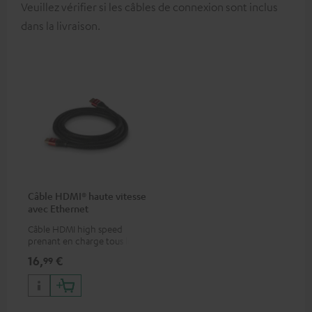
Veuillez vérifier si les câbles de connexion sont inclus
dans la livraison.
Câble HDMI® haute vitesse
avec Ethernet
Câble HDMI high speed
prenant en charge tous les
formats 2.0 comme 4K
16,
€
99
50/60p et 4K 3D