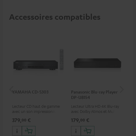
Accessoires compatibles
YAMAHA CD-S303
Panasonic Blu-ray Player
Câb
DP-UB154
C3
Lecteur CD haut de gamme
Lecteur Ultra HD 4K Blu-ray
Câb
avec un son impressionnant
avec Dolby Atmos et Multi
gam
et une finition de qualité
HDR, inclus HDR10+ pour une
bas
379,
€
179,
€
24
00
00
qualité d’image incroyable et
des couleurs contrastées