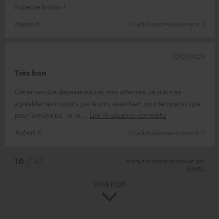
Superbe finition !
Martin K.
(Traduit automatiquement *)
27/03/2025
Très bon
Cet ensemble dépasse toutes mes attentes. Je suis très
agréablement surpris par le son, aussi bien pour le cinéma que
pour la musique. Je re
Lire l’évaluation complète
Robert P.
(Traduit automatiquement *)
*
10
/ 37
traduit automatiquement par
DeepL
VOIR PLUS