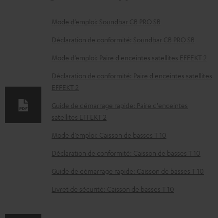
D
Mode d’emploi: Soundbar CB PRO SB
o
Déclaration de conformité: Soundbar CB PRO SB
c
Mode d’emploi: Paire d'enceintes satellites EFFEKT 2
u
Déclaration de conformité: Paire d'enceintes satellites
m
EFFEKT 2
e
Guide de démarrage rapide: Paire d'enceintes
n
satellites EFFEKT 2
t
Mode d’emploi: Caisson de basses T 10
s
t
Déclaration de conformité: Caisson de basses T 10
é
Guide de démarrage rapide: Caisson de basses T 10
l
Livret de sécurité: Caisson de basses T 10
é
c