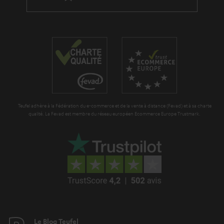
t
i
e
Teufel adhère à la Fédération du e-commerce et de la vente à distance (Fevad) et à sa charte
qualité. La Fevad est membre du réseau européen Ecommerce Europe Trustmark.
Le Blog Teufel