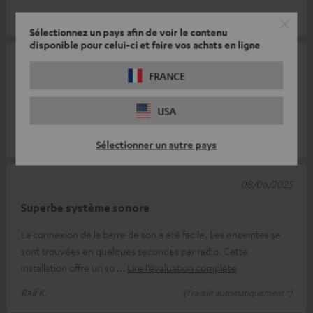
Boris N.
(Traduit automatiquement *)
Sélectionnez un pays afin de voir le contenu
disponible pour celui-ci et faire vos achats en ligne
04/09/2025
FRANCE
Alles Gut 👌
USA
Top pièce 👌 Méga son 👍
Sebastian G.
(Traduit automatiquement *)
Sélectionner un autre pays
08/06/2025
Superbe système sonore
La connexion de la barre de son a été facile. Les enceintes se
sont trouvées en quelques secondes par radio. Cette
installation offre un so
Lire l’évaluation complète
Ralf K.
(Traduit automatiquement *)