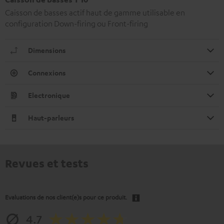
Caisson de basses actif haut de gamme utilisable en
configuration Down-firing ou Front-firing
Dimensions
Connexions
Electronique
Haut-parleurs
Revues et tests
Evaluations de nos client(e)s pour ce produit.
4.7