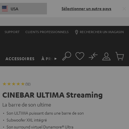
Sélectionner un autre pays
USA
S
SUPPORT
CLIENTS PROFESSIONNELS
RECHERCHER UN MAGASIN
No
ACCESSOIRES
À PROPOS
►
Rechercher
Mon
Produit
compte
du
panier
(12)
CINEBAR ULTIMA Streaming
La barre de son ultime
Son ULTIMA puissant dans une barre de son
Subwoofer XXL intégré
Son surround virtuel Dynamore® Ultra