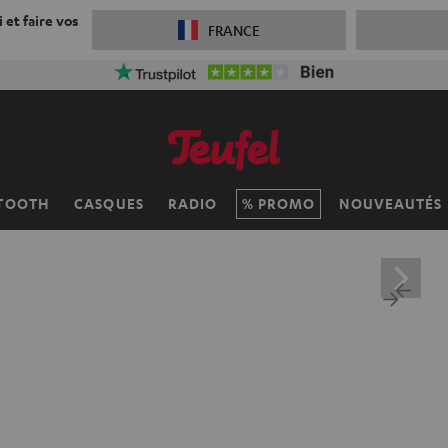
 et faire vos
FRANCE
 réduction sur la livraison
VKF-72F
06
D
:
11
H
:
34
M
:
36
TOOTH
CASQUES
RADIO
PROMO
NOUVEAUTÉS