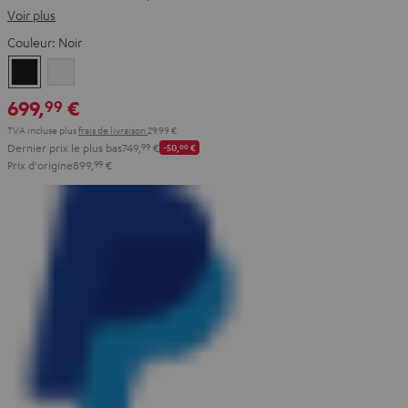
Voir plus
Couleur:
Noir
Noir
Blanc
699,
€
99
TVA incluse
plus
frais de livraison
29,99 €
Dernier prix le plus bas
749,
99
€
-50,
00
€
Prix d'origine
899,
99
€