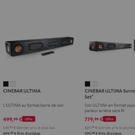
CINEBAR
CINEBAR
CINEBAR
CINEBAR
CINEBAR ULTIMA
CINEBAR ULTIMA Surrou
ULTIMA
ULTIMA
ULTIMA
ULTIMA
Set"
Noir
Blanc
Surround
Surround
L’ULTIMA au format barre de son
Son ULTIMA en format pays
"4.0-
"4.0-
parleur arrière sans fil
Set"
Set"
499,
€
779,
€
99
99
Offre
Offre
Noir
Blanc
549,
99
€
Dernier prix le plus bas
829,
99
€
Dernier prix le plus ba
99
99
699,
€
Prix d'origine
979,
€
Prix d'origine