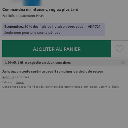
Commandez maintenant, réglez plus tard
Facilités de paiement PayPal
1
Économisez 50 % des frais de livraison avec code
VKF-72F
Seulement pour une courte période
AJOUTER AU PANIER
Prêt à être expédié en deux semaines
Achetez en toute sérénité avec 8 semaines de droit de retour
Retours
sans frais
Fabricant:
Teufel
Consignes de sécurité
Pièces de rechange
Réparations
Mises à jour logiciel
Garantie légale