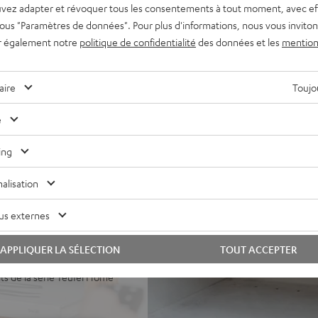
n Teufel Raumfeld, de
vez adapter et révoquer tous les consentements à tout moment, avec ef
martphone ou votre clé
 sous "Paramètres de données". Pour plus d'informations, nous vous inviton
r également notre
politique de confidentialité
des données et les
mention
son de basses
ment sur banc TV ou fixée au
aire
Toujou
térale pour un son Surround
e
 CD depuis Spotify, YouTube,
ing
TV, ARC pour connexion à
alisation
bilité de connexion d’un
us externes
APPLIQUER LA SÉLECTION
TOUT ACCEPTER
ts de la série Teufel Home