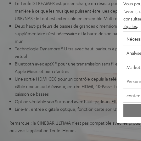
Le Teufel STREAMER est pris en charge en réseau par l’applicatio
Vous pou
manière à ce que les musiques puissent être lues depuis votre S
l’avenir,
USB/NAS ; le tout est extensible en ensemble Multiroom.
consulte
Deux haut-parleurs de basses de grandes dimensions, aucun cais
légales
.
supplémentaire n’est nécessaire et la barre de son passe parfaite
Nécess
mur
Technologie Dynamore ® Ultra avec haut-parleurs à projection la
Analys
virtuel
Bluetooth avec aptX ® pour une transmission sans fil et en qualité
Market
Apple Music et bien d’autres
Une sortie HDMI CEC pour un contrôle depuis la télécommande 
Personn
câble unique au téléviseur, entrée HDMI, 4K-Pass-Through, possi
caisson de basses
conten
Option véritable son Surround avec haut-parleurs Effekt
Line-In, entrée digitale optique, fonction carte son USB
Remarque : la CINEBAR ULTIMA n'est pas compatible avec les produi
ou avec l'application Teufel Home.