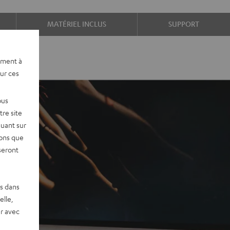
MATÉRIEL INCLUS
SUPPORT
ement à
sur ces
ous
re site
quant sur
vons que
seront
es dans
elle,
r avec