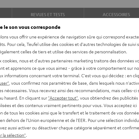
REVUES ET TESTS
ACCESSOIRES
e le son vous corresponde
lons vous offrir une expérience de navigation sûre qui correspond exact
êts. Pour cela, Teufel utilise des cookies et d'autres technologies de suivi 
galement celles de tiers et utilise des services de personnalisation.
x cookies, nous et d'autres partenaires marketing traitons des données v
nt et apprenons ce que vous aimez - grâce à votre comportement sur not
x informations concernant votre terminal. C'est vous qui décidez : en cli
eau wifi Teufel STREAMER.
user"
, vous confirmez nos paramètres de base, dans lesquels nous n'acti
 Wifi ou Bluetooth.
es nécessaires. Vous recevrez ainsi des recommandations, mais celles-ci 
au hasard. En cliquant sur
"Accepter tout"
, vous obtiendrez des publicités
lisées et des contenus vraiment pertinents pour vous. Vous acceptez ici
tion de tous les cookies ainsi que le transfert et le traitement de vos donné
ufel STREAMER, afin de
en dehors de l'Union européenne et de l'EER. Pour une sélection individu
s propres musiques via Wifi
vez aussi activer ou désactiver chaque catégorie séparément et confirme
 la sélection"
.