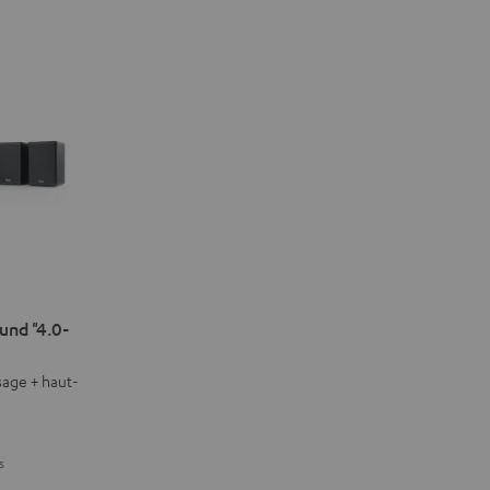
nd "4.0-
age + haut-
s