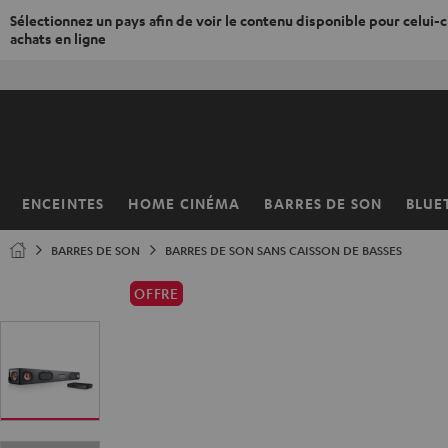
Sélectionnez un pays afin de voir le contenu disponible pour celui-ci
achats en ligne
ERS LE
50% de
ONTENU
ENCEINTES
HOME CINÉMA
BARRES DE SON
BLUE
Page
d’accueil
BARRES DE SON
BARRES DE SON SANS CAISSON DE BASSES
OFFRE