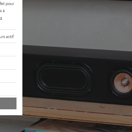
fet pour
s à
s
rs actif