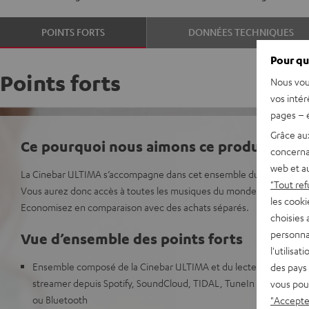
POINTS FORTS
DONNÉES TECHNIQUES
Pour qu
Points forts
Nous vou
vos intér
pages – é
Grâce au
Ce pourquoi nous aimons ce produit
concerna
web et au
La Cinebar ULTIMA s’accompagne dans cet ensemble du lecteur rés
"Tout ref
Vous aurez donc accès à toutes les musiques du monde et sans fil via
les cooki
Economisez en comparaison avec des achats séparés.
choisies 
personna
Vue d’ensemble des points forts
l'utilisa
Ensemble composé de la Cinebar ULTIMA et du lecteur réseau Te
des pays 
streamer depuis Spotify, SoundCloud, TIDAL, TuneIn ou de lire vo
vous pou
ou Bluetooth
"Accepter