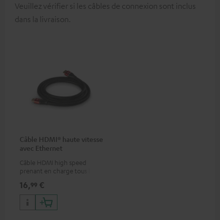
Veuillez vérifier si les câbles de connexion sont inclus
dans la livraison.
Câble HDMI® haute vitesse
avec Ethernet
Câble HDMI high speed
prenant en charge tous les
formats 2.0 comme 4K
16,
€
99
50/60p et 4K 3D