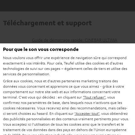
Téléchargement et support
D
Guide de démarrage rapide: CINEBAR ULTIMA
Surround "4.0-Set"
o
Pour que le son vous corresponde
c
Nous voulons vous offrir une expérience de navigation sûre qui correspond
Livret de sécurité: CINEBAR ULTIMA Surround "4.0-
exactement à vos intérêts. Pour cela, Teufel utilise des cookies et d'autres
Set"
u
technologies de suivi sur ces pages – également celles de tiers et utilise des
services de personnalisation.
m
Mode d’emploi: CINEBAR ULTIMA
Grâce aux cookies, nous et d'autres partenaires marketing traitons des
e
données vous concernant et apprenons ce que vous aimez - grâce à votre
Déclaration de conformité: CINEBAR ULTIMA
comportement sur notre site web et aux informations concernant votre
n
terminal. C'est vous qui décidez : en cliquant sur
"Tout refuser"
, vous
Mode d’emploi: Paire d'enceintes satellites EFFEKT 2
t
confirmez nos paramètres de base, dans lesquels nous n'activons que les
cookies nécessaires. Vous recevrez ainsi des recommandations, mais celles-
Déclaration de conformité: Paire d'enceintes satellites
s
ci seront choisies au hasard. En cliquant sur
"Accepter tout"
, vous obtiendrez
EFFEKT 2
des publicités personnalisées et des contenus vraiment pertinents pour vous.
t
Vous acceptez ici l'utilisation de tous les cookies ainsi que le transfert et le
Guide de démarrage rapide: Paire d'enceintes
é
traitement de vos données dans des pays en dehors de l'Union européenne