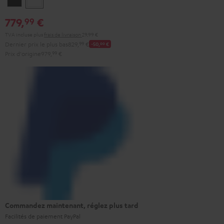
779,
€
99
TVA incluse
plus
frais de livraison
29,99 €
Dernier prix le plus bas
829,
99
€
-50,
00
€
Prix d'origine
979,
99
€
Commandez maintenant, réglez plus tard
Facilités de paiement PayPal