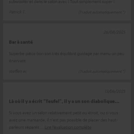
subwoofer et dans le salon avec ! Tout simplement super !
Patrick T.
(Traduit automatiquement *)
26/08/2025
Bar à santé
Superbe pièce bon son très équilibré guidage par menu un peu
énervant
steffen w.
(Traduit automatiquement *)
13/06/2025
Là où il y a écrit "Teufel", il y a un son diabolique...
Si vous avez un salon relativement petit ou étroit, ou si vous
avez une mansarde, il n'est pas possible de placer des haut-
parleurs séparés
Lire l’évaluation complète