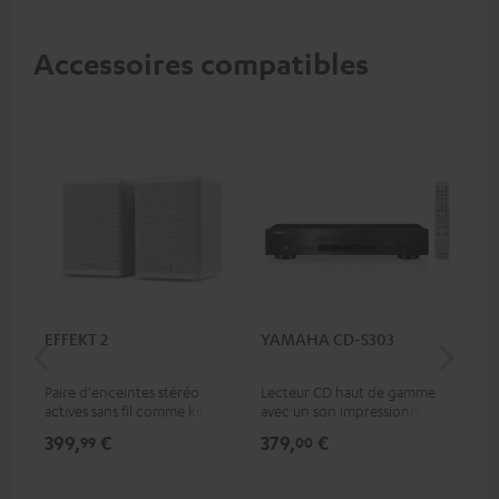
Accessoires compatibles
EFFEKT 2
YAMAHA CD-S303
Pan
DP
Paire d'enceintes stéréo
Lecteur CD haut de gamme
Lec
actives sans fil comme kit
avec un son impressionnant
ave
d'extension d'enceintes
et une finition de qualité
HDR
399,
€
379,
€
17
99
00
arrière pour les systèmes
qua
Teufel appropriés
des