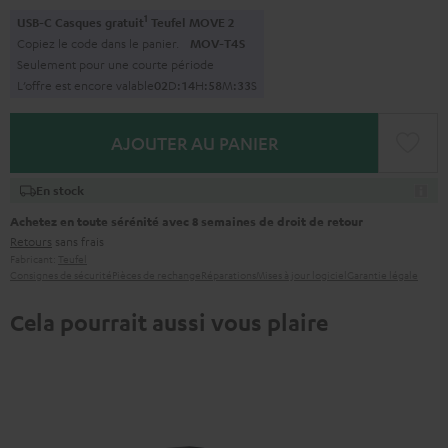
1
USB-C Casques gratuit
Teufel MOVE 2
Copiez le code dans le panier.
MOV-T4S
Seulement pour une courte période
L’offre est encore valable
0
2
D
:
1
4
H
:
5
8
M
:
3
1
S
AJOUTER AU PANIER
En stock
Achetez en toute sérénité avec 8 semaines de droit de retour
Retours
sans frais
Fabricant:
Teufel
Consignes de sécurité
Pièces de rechange
Réparations
Mises à jour logiciel
Garantie légale
Cela pourrait aussi vous plaire