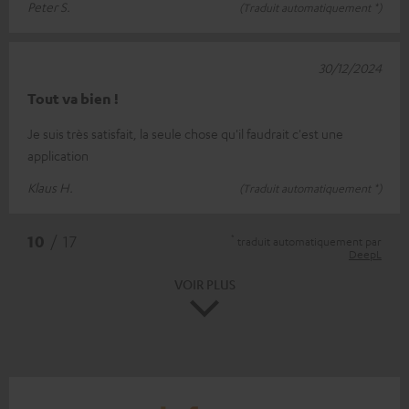
Peter S.
(Traduit automatiquement *)
30/12/2024
Tout va bien !
Je suis très satisfait, la seule chose qu'il faudrait c'est une
application
Klaus H.
(Traduit automatiquement *)
*
10
/ 17
traduit automatiquement par
DeepL
VOIR PLUS