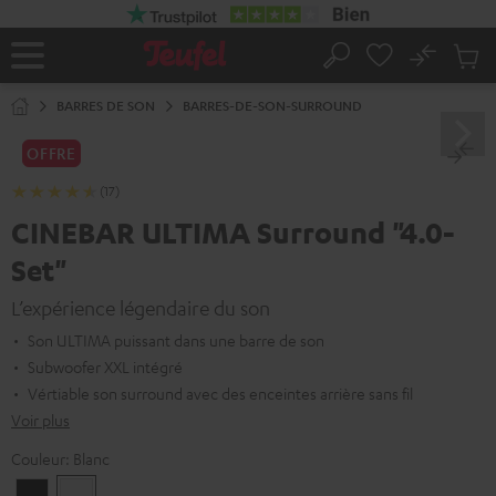
ERS LE
ONTENU
No
Sau
Page
Rechercher
Produi
d’accueil
du
BARRES DE SON
BARRES-DE-SON-SURROUND
panier
OFFRE
(17)
CINEBAR ULTIMA Surround "4.0-
Set"
L’expérience légendaire du son
Son ULTIMA puissant dans une barre de son
Subwoofer XXL intégré
Vértiable son surround avec des enceintes arrière sans fil
Voir plus
Couleur:
Blanc
Noir
Blanc