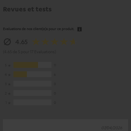
Revues et tests
Evaluations de nos client(e)s pour ce produit.
4.65
(4.65 de 5 pour 17 Evaluations)
5
11
4
6
3
0
2
0
1
0
07/04/2026