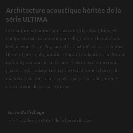
individuelles peuvent être transmises à une plateforme
Architecture acoustique héritée de la
tierce.
Vous en apprendrez davantage dans notre
série ULTIMA
politique de confidentialité
.
De nombreux composants propres à la série Ultima et
composés exclusivement pour elle, comme le médiums
kevlar avec Phase Plug, ont été conservés dans la Cinebar
Ultima. Leur configuration a donc été adaptée à un format
optimal pour une barre de son. Mais nous n’en sommes
pas restés là, puisque deux graves habitent la barre, de
manière à ce que celle-ci puisse se passer allègrement
d’un caisson de basses externe.
Ecran d’affichage
Infos rapides du statut de la barre de son