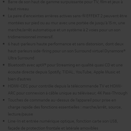
Barre de son haut de gamme surpuissante pour TV, film et jeux à
haut niveau
La paire d'enceintes arrières actives sans-fil EFFEKT 2 peuvent être
montées sur pied ou au mur avec une portée de jusqu'à 15 m, une
marche/arrêt automatique et un système à 2 voies pour un son
tridimensionnel immersif.
6 haut-parleurs haute performance et sans distorsion, dont deux
haut-parleurs side-firing pour un son Surround virtuel Dynamore®
Ultra Surround
Bluetooth avec aptX® pour Streaming en qualité quasi CD et une
écoute directe depuis Spotify, TIDAL, YouTube, Apple Music et
bien d’autres
HDMI-CEC pour contrôle depuis la télécommande TV et HDMI-
ARC pour connexion à câble unique au téléviseur, 4K Pass-Through
Touches de commande au-dessus de l’appareil pour prise en
charge rapide des fonctions essentielles : marche/arrêt, source,
lecture/pause
Line-In et entrée numérique optique, fonction carte son USB,
façade de protection frontale et latérale amovibles