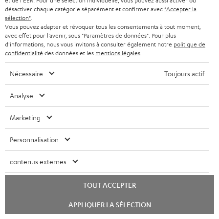
et de l'EER. Pour une sélection individuelle, vous pouvez aussi activer ou
satellites EFFEKT 2
l
désactiver chaque catégorie séparément et confirmer avec
"Accepter la
sélection"
.
é
Vous pouvez adapter et révoquer tous les consentements à tout moment,
c
avec effet pour l’avenir, sous "Paramètres de données". Pour plus
d'informations, nous vous invitons à consulter également notre
politique de
I
Informations relatives à l’expédition
h
confidentialité
des données et les
mentions légales
.
n
a
Nécessaire
Toujours actif
f
r
o
g
Analyse
I
Garantie légale
r
e
n
Marketing
m
a
f
a
b
Personnalisation
o
D
Votre conseil d'achat personnalisé
t
l
r
contenus externes
é
(00)800 200 300 40
i
e
Lundi-vendredi de 09:00 à 17:00 ; fermé le samedi,
m
t
o
s
TOUT ACCEPTER
dimanche
a
a
n
et jours fériés.
Lancer
t
APPLIQUER LA SÉLECTION
i
s
Support Teufel
le
chat