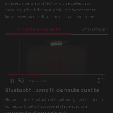
ingénieurs permet l’obtention d’un excellent son
surround, grâce à des haut-parleurs à rayonnement
latéral, sans aucune distorsion de la couleur du son.
AVEC DYNAMORE ULTRA
SANS DYNAMORE
Loaded
:
100.00%
Current
0:00
/
Duration
0:00
Pause
Unmute
Fullscr
Bluetooth : sans fil de haute qualité
Time
Nos enceintes Bluetooth et écouteurs garantissent une
connexion Bluetooth propre et stable avec une