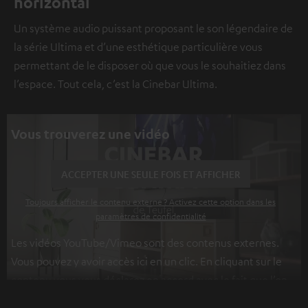
horizontal
Un système audio puissant proposant le son légendaire de
la série Ultima et d’une esthétique particulière vous
permettant de le disposer où que vous le souhaitiez dans
l’espace. Tout cela, c’est la Cinebar Ultima.
Vous trouverez une vidéo
ACCEPTER UNE SEULE FOIS ET AFFICHER
Toujours afficher le contenu externe ? Activez cette option dans les
paramètres de confidentialité
Les vidéos YouTube/Vimeo sont des contenus externes.
Vous pouvez y avoir accès ici en un clic. En cliquant sur le
contenu vous vous déclarez en accord avec le fait que l’on
vous montre des contenus extérieurs. Les données