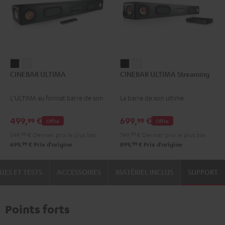
CINEBAR
CINEBAR
CINEBAR
CINEBAR
CINEBAR ULTIMA
CINEBAR ULTIMA Streaming
ULTIMA
ULTIMA
ULTIMA
ULTIMA
Noir
Blanc
Streaming
Streaming
L’ULTIMA au format barre de son
La barre de son ultime
Noir
Blanc
499,
€
699,
€
99
99
Offre
Offre
549,
99
€
Dernier prix le plus bas
749,
99
€
Dernier prix le plus bas
99
99
699,
€
Prix d'origine
899,
€
Prix d'origine
UES ET TESTS
ACCESSOIRES
MATÉRIEL INCLUS
SUPPORT
Points forts