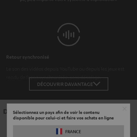
Retour synchronisé
Le son des vidéos depuis YouTube ou depuis les jeux est
rendu de façon synchronisée, sans décalage.
DÉCOUVRIR DAVANTAGE
Données techniques
Sélectionnez un pays afin de voir le contenu
disponible pour celui-ci et faire vos achats en ligne
FRANCE