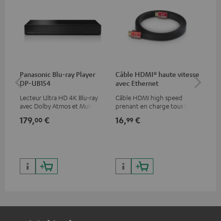
Panasonic Blu-ray Player
Câble HDMI® haute vitesse
Teu
DP-UB154
avec Ethernet
Lecteur Ultra HD 4K Blu-ray
Câble HDMI high speed
Lec
avec Dolby Atmos et Multi
prenant en charge tous les
et 
HDR, inclus HDR10+ pour une
formats 2.0 comme 4K
con
179,
€
16,
€
24
00
99
qualité d’image incroyable et
50/60p et 4K 3D
N/A
des couleurs contrastées
199,
299