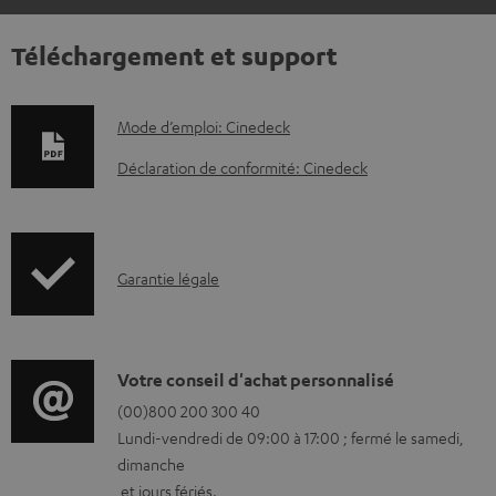
Téléchargement et support
D
Mode d’emploi: Cinedeck
o
Déclaration de conformité: Cinedeck
c
u
m
I
Garantie légale
e
n
n
f
t
o
D
Votre conseil d'achat personnalisé
s
r
é
(00)800 200 300 40
t
Lundi-vendredi de 09:00 à 17:00 ; fermé le samedi,
m
t
é
dimanche
a
a
l
et jours fériés.