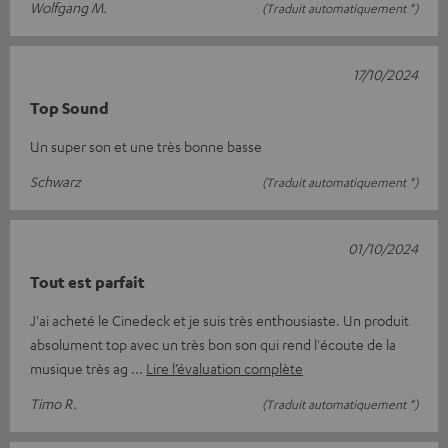
Wolfgang M.
(Traduit automatiquement *)
17/10/2024
Top Sound
Un super son et une très bonne basse
Schwarz
(Traduit automatiquement *)
01/10/2024
Tout est parfait
J'ai acheté le Cinedeck et je suis très enthousiaste. Un produit
absolument top avec un très bon son qui rend l'écoute de la
musique très ag
Lire l’évaluation complète
Timo R.
(Traduit automatiquement *)