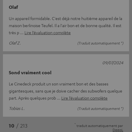
Olaf
Un appareil formidable. C'est déjà notre huitième appareil de la
maison berlinoise Teufel. Il a l'air bon et de bonne qualité. Il est
très p
Lire l’évaluation complète
Olaf Z.
(Traduit automatiquement *)
09/07/2024
Sond vraiment cool
Le Cinedeck produit un son vraiment bon et des basses
gigantesques, sans que je doive cacher des subwofers quelque
part. Après quelques prob
Lire l’évaluation complète
Tobias L.
(Traduit automatiquement *)
*
10
/ 213
traduit automatiquement par
DeepL