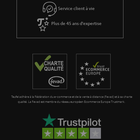
l
Service client à vie
a
g
Plus de 45 ans d'expertise
a
r
a
n
t
i
e
Teufel adhère à la Fédération du e-commerce et de la vente à distance (Fevad) et à sa charte
qualité. La Fevad est membre du réseau européen Ecommerce Europe Trustmark.