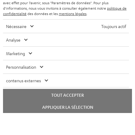
avec effet pour l’avenir, sous "Paramètres de données". Pour plus
FRANCE
r
ENCEINTES
d'informations, nous vous invitons à consulter également notre
politique de
L’HISTOIRE DE TEUFEL
confidentialité
des données et les
mentions légales
.
POLOGNE
ULTIMA
MANAGEMENT
Nécessaire
Toujours actif
ÉCOUTEURS INTRA-AURICULAIRES
ESPAGNE
DEVELOPPEMENT DURABLE
Analyse
Sous réserve de modifications techniques, de fautes de frappe et d’autres
FANSHOP
VALEURS
erreurs. Les accessoires figurant sur l’image ne font pas partie du contenu de
Marketing
ITALIE
livraison. D’éventuels frais d’élimination des batteries sont inclus dans le prix.
NOUVEAUTÉS
ACCESSIBILITÉ
Personnalisation
USA
©2026 Lautsprecher Teufel GmbH - Tous droits réservés.
contenus externes
Mentions légales
CGV
Politique de confidentialité
AUTRES PAYS
Paramètres de confidentialité
EU Data Act
renoncer au contrat ici
TOUT ACCEPTER
Lancer
APPLIQUER LA SÉLECTION
le
chat