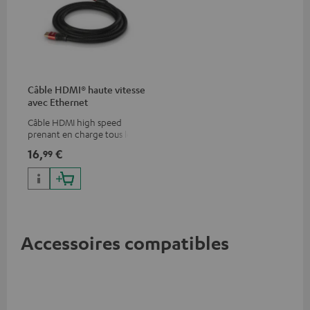
Câble HDMI® haute vitesse
avec Ethernet
Câble HDMI high speed
prenant en charge tous les
formats 2.0 comme 4K
16,
€
99
50/60p et 4K 3D
Accessoires compatibles