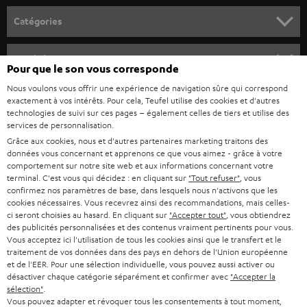
o
Catégories
u
HOME CINEMA
s
Société
Pour que le son vous corresponde
à
SYSTEMES COMPLETS HOME CINEMA
Nous voulons vous offrir une expérience de navigation sûre qui correspond
SUPPORT
l
Boutiques en ligne Teufel
exactement à vos intérêts. Pour cela, Teufel utilise des cookies et d'autres
BARRES DE SON
technologies de suivi sur ces pages – également celles de tiers et utilise des
a
CARRIÈRE
services de personnalisation.
ALLEMAGNE
n
Grâce aux cookies, nous et d'autres partenaires marketing traitons des
STEREO
PRESSE
données vous concernant et apprenons ce que vous aimez - grâce à votre
e
AUTRICHE
comportement sur notre site web et aux informations concernant votre
SMART HOME
w
terminal. C'est vous qui décidez : en cliquant sur
"Tout refuser"
, vous
B2B
confirmez nos paramètres de base, dans lesquels nous n'activons que les
s
cookies nécessaires. Vous recevrez ainsi des recommandations, mais celles-
SUISSE
BLUETOOTH
BLOG
ci seront choisies au hasard. En cliquant sur
"Accepter tout"
, vous obtiendrez
l
des publicités personnalisées et des contenus vraiment pertinents pour vous.
CASQUES AUDIO
e
Vous acceptez ici l'utilisation de tous les cookies ainsi que le transfert et le
PAYS-BAS
NEWSLETTER
traitement de vos données dans des pays en dehors de l'Union européenne
t
CASQUES BLUETOOTH AUDIO
et de l'EER. Pour une sélection individuelle, vous pouvez aussi activer ou
MAGASINS
désactiver chaque catégorie séparément et confirmer avec
"Accepter la
BELGIQUE
t
sélection"
.
SYSTEMES COMPLETS
e
AVANTAGES D’ACHAT
Vous pouvez adapter et révoquer tous les consentements à tout moment,