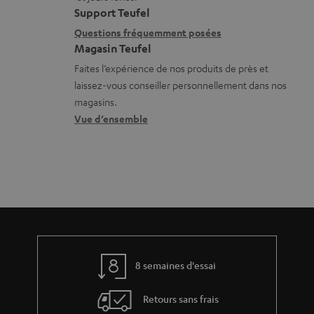
t
i
Support Teufel
é
i
l
Questions fréquemment posées
c
Magasin Teufel
o
s
h
Faites l’expérience de nos produits de près et
n
c
a
laissez-vous conseiller personnellement dans nos
s
o
r
magasins.
r
n
Vue d’ensemble
g
e
t
e
l
a
a
a
c
b
t
t
l
i
e
v
s
e
8 semaines d'essai
s
Retours sans frais
à