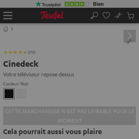
ERS LE
ONTENU
No
Sau
Page
Rechercher
Produi
d’accueil
du
panier
(213)
Cinedeck
Votre téléviseur repose dessus
Couleur:
Noir
Noir
Blanc
CETTE MARCHANDISE N’EST PAS LIVRABLE POUR LE
MOMENT
Cela pourrait aussi vous plaire