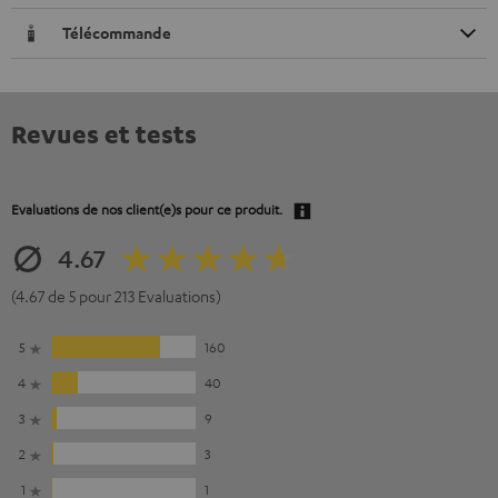
Télécommande
Revues et tests
Evaluations de nos client(e)s pour ce produit.
4.67
(4.67 de 5 pour 213 Evaluations)
5
160
4
40
3
9
2
3
1
1