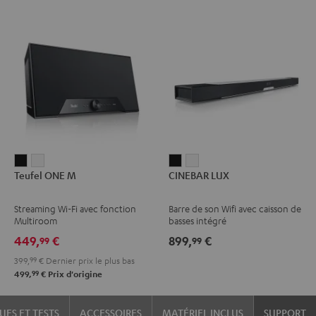
Teufel
Teufel
CINEBAR
CINEBAR
Teufel ONE M
CINEBAR LUX
ONE
ONE
LUX
LUX
M
M
Noir
Blanc
Streaming Wi-Fi avec fonction
Barre de son Wifi avec caisson de
Noir
Blanc
Multiroom
basses intégré
449,
€
899,
€
99
99
399,
99
€
Dernier prix le plus bas
99
499,
€
Prix d'origine
UES ET TESTS
ACCESSOIRES
MATÉRIEL INCLUS
SUPPORT