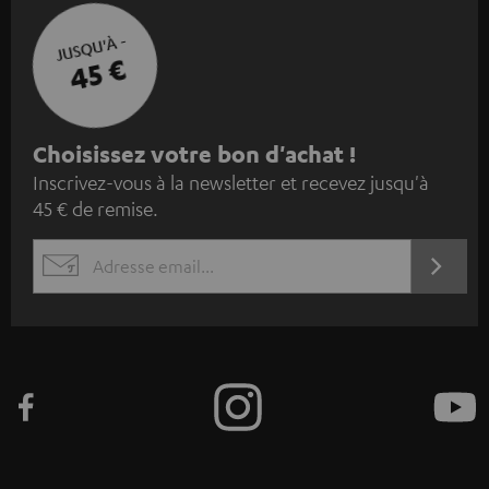
JUSQU'À -
45 €
I
Choisissez votre bon d'achat !
Inscrivez-vous à la newsletter et recevez jusqu'à
n
45 € de remise.
s
c
S'ABO
EMAIL
r
WIDGET
i
v
e
z
-
v