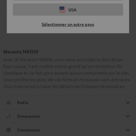
USA
Sélectionner un autre pays
Marantz NR1510
Avec le Marantz NR1510, vous vous accordez la discrétion.
Pour cause, il est moitié moins grand qu’un récepteur AV
classique et ne fait pour autant aucun compromis sur le son.
Vous profiterez donc de vos films et musiques sans entraves.
Vous trouverez ici tous les détails techniques nécessaires.
Radio
Dimensions
Connexions