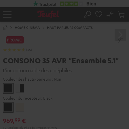
ERS LE
ONTENU
No
Sau
Page
Rechercher
Produi
d’accueil
du
HOME CINÉMA
HAUT PARLEURS COMPACTS
panier
PROMO
(36)
CONSONO 35 AVR "Ensemble 5.1"
L’incontournable des cinéphiles
Couleur des hauts-parleurs :
Noir
Noir
Blanc
/
Couleur du récepteur:
Black
Noir
Black
Silver-
Gold
969,
€
99
TVA incluse
plus
frais de livraison
44,99 €