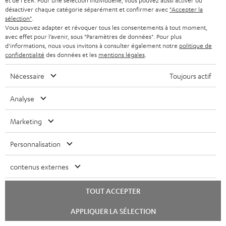
i
et de l'EER. Pour une sélection individuelle, vous pouvez aussi activer ou
désactiver chaque catégorie séparément et confirmer avec
"Accepter la
r
t
sélection"
.
Retour
a
Vous pouvez adapter et révoquer tous les consentements à tout moment,
i
Les écouteurs Teufel MOVE 2 ont une valeur de vente de 29,99 €. Cette
avec effet pour l’avenir, sous "Paramètres de données". Pour plus
offre est à considérer comme un tout. Les services proposés ne le sont
n
o
d'informations, nous vous invitons à consulter également notre
politique de
qu’ensemble. Une réalisation partielle du contrat (qui serait par exemple
confidentialité
des données et les
mentions légales
.
t
n
réduite à l’utilisation des Teufel MOVE 2) est exclue.
i
Nécessaire
Toujours actif
Attention
e
Les produits obtenus gratuitement dans le cadre d’une offre spéciale ne
Analyse
sont pas concernés par les garanties Teufel de de 2 ans.
Marketing
Livraison
La livraison des Teufel MOVE 2 n’a pas nécessairement lieu en même
temps que celle du produit que ces écouteurs accompagnent.
Personnalisation
contenus externes
TOUT ACCEPTER
8 semaines d'essai
Lancer
APPLIQUER LA SÉLECTION
le
chat