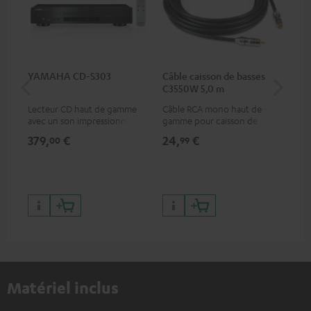
YAMAHA CD-S303
Câble caisson de basses
Pie
C3550W 5,0 m
(pa
Lecteur CD haut de gamme
Câble RCA mono haut de
Pie
avec un son impressionnant
gamme pour caisson de
enc
et une finition de qualité
basses
379,
€
24,
€
69
00
99
Matériel inclus