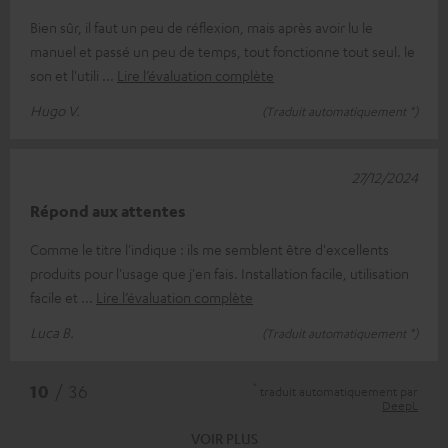
Bien sûr, il faut un peu de réflexion, mais après avoir lu le
manuel et passé un peu de temps, tout fonctionne tout seul. le
son et l'utili
Lire l’évaluation complète
Hugo V.
(Traduit automatiquement *)
27/12/2024
Répond aux attentes
Comme le titre l'indique : ils me semblent être d'excellents
produits pour l'usage que j'en fais. Installation facile, utilisation
facile et
Lire l’évaluation complète
Luca B.
(Traduit automatiquement *)
*
10
/ 36
traduit automatiquement par
DeepL
VOIR PLUS