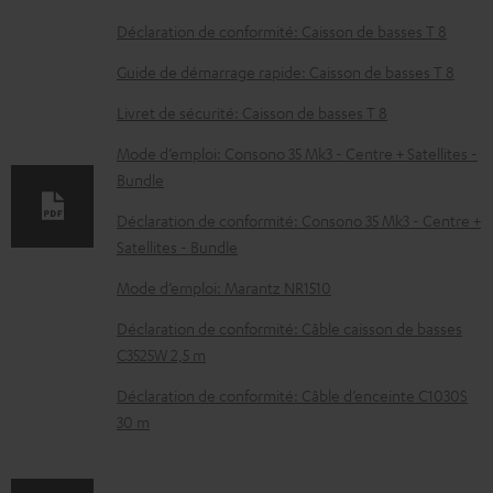
o
Déclaration de conformité: Caisson de basses T 8
c
Guide de démarrage rapide: Caisson de basses T 8
u
Livret de sécurité: Caisson de basses T 8
m
e
Mode d’emploi: Consono 35 Mk3 - Centre + Satellites -
Bundle
n
t
Déclaration de conformité: Consono 35 Mk3 - Centre +
Satellites - Bundle
s
t
Mode d’emploi: Marantz NR1510
é
Déclaration de conformité: Câble caisson de basses
l
C3525W 2,5 m
é
Déclaration de conformité: Câble d’enceinte C1030S
c
30 m
h
a