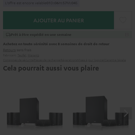
L’offre est encore valable
0
1
D
:
0
6
H
:
5
7
M
:
0
3
S
AJOUTER AU PANIER
Prêt à être expédié en une semaine
Achetez en toute sérénité avec 8 semaines de droit de retour
Retours
sans frais
Fabricant:
Teufel
,
Marantz
Consignes de sécurité
Pièces de rechange
Réparations
Mises à jour logiciel
Garantie légale
Cela pourrait aussi vous plaire