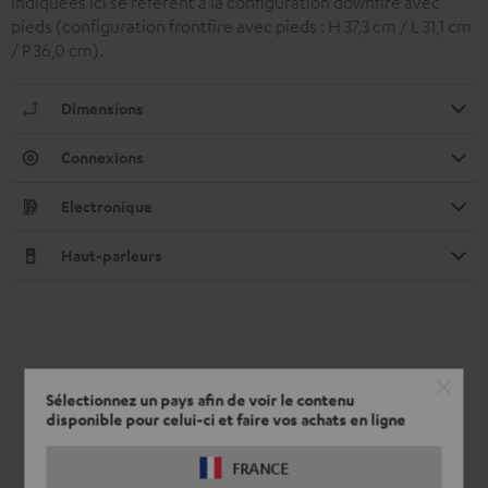
indiquées ici se réfèrent à la configuration downfire avec
pieds (configuration frontfire avec pieds : H 37,3 cm / L 31,1 cm
/ P 36,0 cm).
Dimensions
Connexions
Electronique
Haut-parleurs
Sélectionnez un pays afin de voir le contenu
disponible pour celui-ci et faire vos achats en ligne
FRANCE