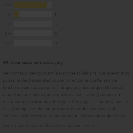
5
31
4
5
3
0
2
0
1
0
What our customers are saying
De nombreux clients louent le son riche et clair ainsi que la restitution
puissante des basses; il est souvent mentionné que l'ensemble
fonctionne bien tant pour les films que pour la musique. Beaucoup
rapportent une installation et une utilisation faciles, y compris un
microphone de calibration et divers préréglages. La bonne finition, le
design compact et de nombreuses options de connexion sont
souvent soulignés; certains mentionnent un bon rapport qualité-prix.
Généré par l’IA à partir du texte de nos avis client·e·s