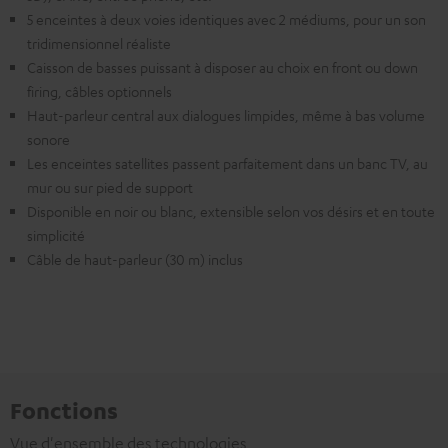
5 enceintes à deux voies identiques avec 2 médiums, pour un son
tridimensionnel réaliste
Caisson de basses puissant à disposer au choix en front ou down
firing, câbles optionnels
Haut-parleur central aux dialogues limpides, même à bas volume
sonore
Les enceintes satellites passent parfaitement dans un banc TV, au
mur ou sur pied de support
Disponible en noir ou blanc, extensible selon vos désirs et en toute
simplicité
Câble de haut-parleur (30 m) inclus
Fonctions
Vue d'ensemble des technologies