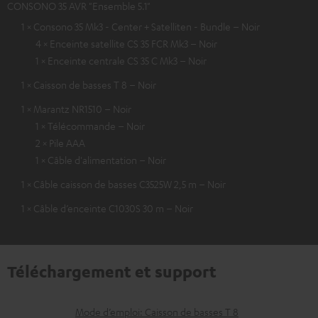
CONSONO 35 AVR "Ensemble 5.1"
1 × Consono 35 Mk3 - Center + Satelliten - Bundle – Noir
4 × Enceinte satellite CS 35 FCR Mk3 – Noir
1 × Enceinte centrale CS 35 C Mk3 – Noir
1 × Caisson de basses T 8 – Noir
1 × Marantz NR1510 – Noir
1 × Télécommande – Noir
2 × Pile AAA
1 × Câble d'alimentation – Noir
1 × Câble caisson de basses C3525W 2,5 m – Noir
1 × Câble d’enceinte C1030S 30 m – Noir
Téléchargement et support
D
Mode d’emploi: Caisson de basses T 8