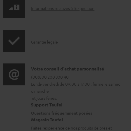
r
I
Informations relatives à l’expédition
g
n
e
f
a
o
b
I
Garantie légale
r
l
n
m
e
f
a
s
o
D
Votre conseil d'achat personnalisé
t
r
é
(00)800 200 300 40
i
Lundi-vendredi de 09:00 à 17:00 ; fermé le samedi,
m
t
o
dimanche
a
a
n
et jours fériés.
t
i
s
Support Teufel
i
l
r
Questions fréquemment posées
Magasin Teufel
o
s
e
Faites l’expérience de nos produits de près et
n