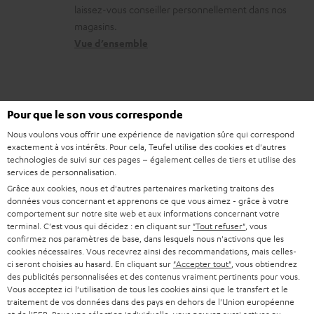
c
l
laissez-vous conseiller personnellement dans nos
s
o
a
magasins.
r
n
t
Vue d’ensemble
e
t
i
l
a
v
a
c
e
1
Pour que le son vous corresponde
Information
t
t
s
En cas d’achat de ce produit seul un casque audio Teufel MOVE 2 gratuit
Nous voulons vous offrir une expérience de navigation sûre qui correspond
i
peut être attribué. Le décompte ou le retour en liquide de la valeur des
à
exactement à vos intérêts. Pour cela, Teufel utilise des cookies et d'autres
Teufel MOVE 2 sont impossibles. Les marchandises B-stock, les éditions
technologies de suivi sur ces pages – également celles de tiers et utilise des
v
l
spéciales, les bons d’achat ne sont pas compris dans cette action.
services de personnalisation.
e
’
Grâce aux cookies, nous et d'autres partenaires marketing traitons des
Bons
données vous concernant et apprenons ce que vous aimez - grâce à votre
s
e
comportement sur notre site web et aux informations concernant votre
En tant qu’élément gratuit les écouteurs Teufel MOVE 2 ne peuvent pas
à
terminal. C'est vous qui décidez : en cliquant sur
"Tout refuser"
, vous
être combinés avec un bon lors de la commande. Les bons ne sont pas
x
confirmez nos paramètres de base, dans lesquels nous n'activons que les
utilisables lorsque les Teufel MOVE 2 gratuits font partie de la commande.
l
p
cookies nécessaires. Vous recevrez ainsi des recommandations, mais celles-
ci seront choisies au hasard. En cliquant sur
"Accepter tout"
, vous obtiendrez
a
Durée
é
des publicités personnalisées et des contenus vraiment pertinents pour vous.
Cette offre n’est valable que pour les commandes effectuées chez Teufel à
g
Vous acceptez ici l'utilisation de tous les cookies ainsi que le transfert et le
d
partir du 03.08.2026 à 00h00. Elle durera jusqu’à l’épuisement du stock de
traitement de vos données dans des pays en dehors de l'Union européenne
a
Teufel MOVE 2 ou prendra fin au plus tard le 08.08.2026 à 23h59.