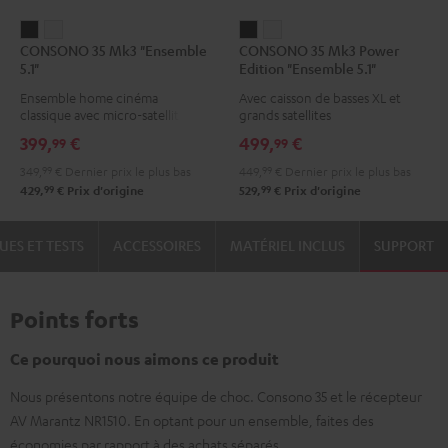
CONSONO
CONSONO
CONSONO
CONSONO
CONSONO 35 Mk3 "Ensemble
CONSONO 35 Mk3 Power
35
35
35
35
5.1"
Edition "Ensemble 5.1"
Mk3
Mk3
Mk3
Mk3
Ensemble home cinéma
Avec caisson de basses XL et
"Ensemble
"Ensemble
Power
Power
classique avec micro-satellites
grands satellites
5.1"
5.1"
Edition
Edition
399,
€
499,
€
99
99
Noir
Blanc
"Ensemble
"Ensemble
349,
99
€
Dernier prix le plus bas
449,
99
€
Dernier prix le plus bas
5.1"
5.1"
99
99
429,
€
Prix d'origine
529,
€
Prix d'origine
Noir
Blanc
UES ET TESTS
ACCESSOIRES
MATÉRIEL INCLUS
SUPPORT
Points forts
Ce pourquoi nous aimons ce produit
Nous présentons notre équipe de choc. Consono 35 et le récepteur
AV Marantz NR1510. En optant pour un ensemble, faites des
économies par rapport à des achats séparés.