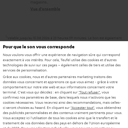
a
magasins.
r
n
t
Vue d’ensemble
e
t
i
l
a
v
a
c
e
1
Valable jusqu’au 15.08.2026 à 23 heures 59 minutes.
Le bon est également
t
t
s
inutilisable sur un achat déjà réalisé. Un paiement en espèces est
Pour que le son vous corresponde
i
impossible. Le bon est réservé aux clients privés et ne peut pas être
à
Nous voulons vous offrir une expérience de navigation sûre qui correspond
combiné à d’autres réductions ou remises de notre part. La revente d’un
v
l
exactement à vos intérêts. Pour cela, Teufel utilise des cookies et d'autres
bon d’achat n’est pas autorisée et implique l’invalidation de celui-ci. Les
technologies de suivi sur ces pages – également celles de tiers et utilise des
e
conditions d’utilisation exactes sont disponibles dans nos
CGV
.
’
services de personnalisation.
s
e
Grâce aux cookies, nous et d'autres partenaires marketing traitons des
données vous concernant et apprenons ce que vous aimez - grâce à votre
à
x
comportement sur notre site web et aux informations concernant votre
l
terminal. C'est vous qui décidez : en cliquant sur
"Tout refuser"
, vous
p
confirmez nos paramètres de base, dans lesquels nous n'activons que les
a
é
cookies nécessaires. Vous recevrez ainsi des recommandations, mais celles-
8 semaines d'essai
ci seront choisies au hasard. En cliquant sur
"Accepter tout"
, vous obtiendrez
g
d
des publicités personnalisées et des contenus vraiment pertinents pour vous.
Retours sans frais
a
Vous acceptez ici l'utilisation de tous les cookies ainsi que le transfert et le
i
traitement de vos données dans des pays en dehors de l'Union européenne
r