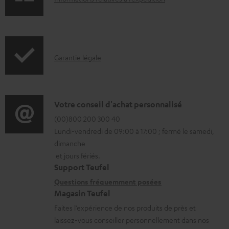
g
n
e
f
a
o
b
I
Garantie légale
r
l
n
m
e
f
a
s
o
D
Votre conseil d'achat personnalisé
t
r
é
(00)800 200 300 40
i
Lundi-vendredi de 09:00 à 17:00 ; fermé le samedi,
m
t
o
dimanche
a
a
n
et jours fériés.
t
i
s
Support Teufel
i
l
r
Questions fréquemment posées
Magasin Teufel
o
s
e
Faites l’expérience de nos produits de près et
n
c
l
laissez-vous conseiller personnellement dans nos
s
o