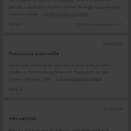
géniale. L'application Marantz permet de régler facilement les
basses ou d'aug
Lire l’évaluation complète
Petra B.
(Traduit automatiquement *)
18/01/2025
Fonctionne à merveille
Après avoir connecté les appareils et avoir testé plusieurs
modes, ça fonctionne parfaitement. Pas évident de tout
trouver mais avec l'aide
Lire l’évaluation complète
Dany D.
31/12/2024
très satisfait
Bien sûr, il faut un peu de réflexion, mais après avoir lu le