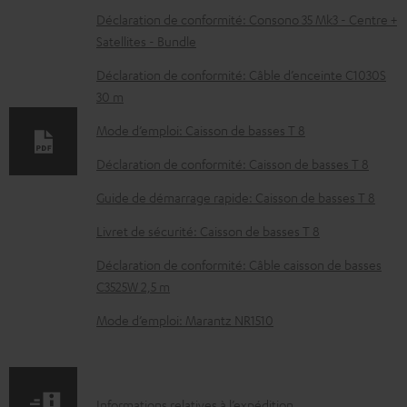
c
Déclaration de conformité: Consono 35 Mk3 - Centre +
Satellites - Bundle
u
m
Déclaration de conformité: Câble d’enceinte C1030S
30 m
e
n
Mode d’emploi: Caisson de basses T 8
t
Déclaration de conformité: Caisson de basses T 8
s
Guide de démarrage rapide: Caisson de basses T 8
t
Livret de sécurité: Caisson de basses T 8
é
l
Déclaration de conformité: Câble caisson de basses
C3525W 2,5 m
é
c
Mode d’emploi: Marantz NR1510
h
a
r
I
Informations relatives à l’expédition