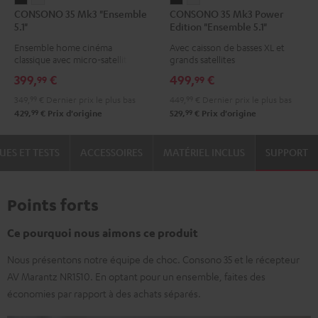
CONSONO 35 Mk3 "Ensemble
CONSONO 35 Mk3 Power
35
35
35
35
5.1"
Edition "Ensemble 5.1"
Mk3
Mk3
Mk3
Mk3
Ensemble home cinéma
Avec caisson de basses XL et
"Ensemble
"Ensemble
Power
Power
classique avec micro-satellites
grands satellites
5.1"
5.1"
Edition
Edition
399,
€
499,
€
99
99
Noir
Blanc
"Ensemble
"Ensemble
349,
99
€
Dernier prix le plus bas
449,
99
€
Dernier prix le plus bas
5.1"
5.1"
99
99
429,
€
Prix d'origine
529,
€
Prix d'origine
Noir
Blanc
UES ET TESTS
ACCESSOIRES
MATÉRIEL INCLUS
SUPPORT
Points forts
Ce pourquoi nous aimons ce produit
Nous présentons notre équipe de choc. Consono 35 et le récepteur
AV Marantz NR1510. En optant pour un ensemble, faites des
économies par rapport à des achats séparés.