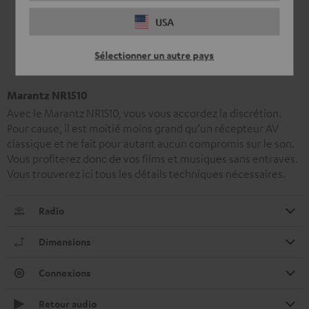
USA
Sélectionner un autre pays
Marantz NR1510
Avec le Marantz NR1510, vous vous accordez la discrétion.
Pour cause, il est moitié moins grand qu’un récepteur AV
classique et ne fait pour autant aucun compromis sur le son.
Vous profiterez donc de vos films et musiques sans entraves.
Vous trouverez ici tous les détails techniques nécessaires.
Radio
Dimensions
Connexions
Retour audio