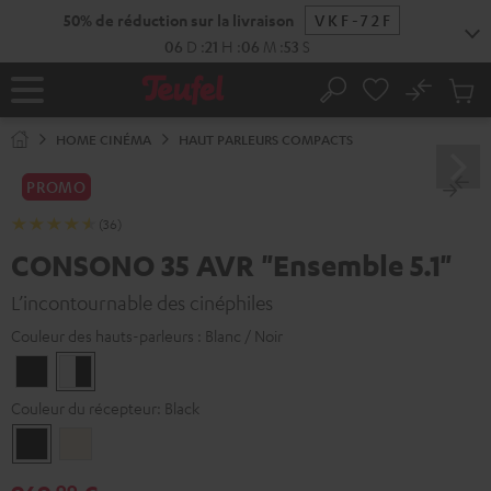
ERS LE
ONTENU
No
Sau
Page
Rechercher
Produi
d’accueil
du
HOME CINÉMA
HAUT PARLEURS COMPACTS
panier
PROMO
(36)
CONSONO 35 AVR "Ensemble 5.1"
L’incontournable des cinéphiles
Couleur des hauts-parleurs :
Blanc / Noir
Noir
Blanc
/
Couleur du récepteur:
Black
Noir
Black
Silver-
Gold
99