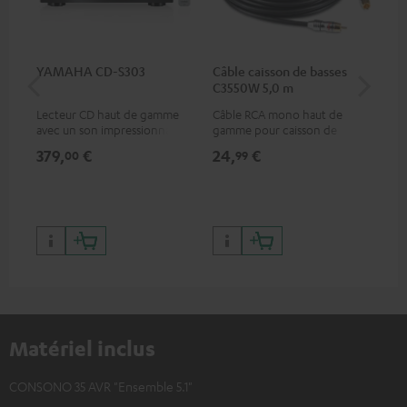
YAMAHA CD-S303
Câble caisson de basses
Pie
C3550W 5,0 m
(pa
Lecteur CD haut de gamme
Câble RCA mono haut de
Pie
avec un son impressionnant
gamme pour caisson de
enc
et une finition de qualité
basses
379,
€
24,
€
69
00
99
Matériel inclus
CONSONO 35 AVR "Ensemble 5.1"