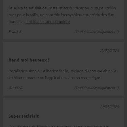
Je suis très satisfait de l'installation du récepteur, un peu trikky
bass pour la taille, un contrôle incroyablement précis des flux
pour la
Lire l’évaluation complète
Frank B.
(Traduit automatiquement *)
11/02/2025
Rend moi heureux !
Installation simple, utilisation facile, réglage du son variable via
la télécommande ou l'application. Un son magnifique !
Anna M.
(Traduit automatiquement *)
27/01/2025
Super satisfait
Qu'il s'agisse de films ou de musique, cette installation est