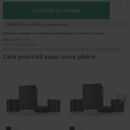
AJOUTER AU PANIER
Prêt à être expédié en une semaine
Achetez en toute sérénité avec 8 semaines de droit de retour
Retours
sans frais
Fabricant:
Teufel
,
Marantz
Consignes de sécurité
Pièces de rechange
Réparations
Mises à jour logiciel
Garantie légale
Cela pourrait aussi vous plaire
CONSONO
CONSONO
CONSONO
CONSONO