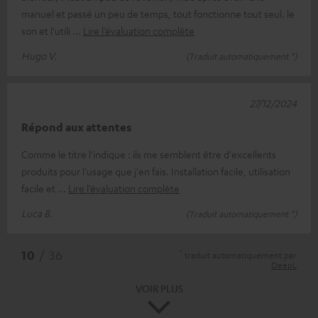
manuel et passé un peu de temps, tout fonctionne tout seul. le
son et l'utili
Lire l’évaluation complète
Hugo V.
(Traduit automatiquement *)
27/12/2024
Répond aux attentes
Comme le titre l'indique : ils me semblent être d'excellents
produits pour l'usage que j'en fais. Installation facile, utilisation
facile et
Lire l’évaluation complète
Luca B.
(Traduit automatiquement *)
*
10
/ 36
traduit automatiquement par
DeepL
VOIR PLUS