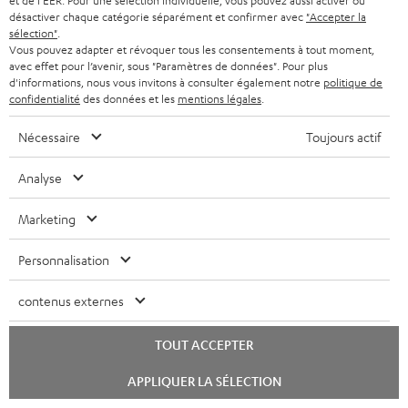
t
et de l'EER. Pour une sélection individuelle, vous pouvez aussi activer ou
Service client à vie
désactiver chaque catégorie séparément et confirmer avec
"Accepter la
a
i
sélection"
.
n
Vous pouvez adapter et révoquer tous les consentements à tout moment,
Plus de 45 ans d'expertise
o
avec effet pour l’avenir, sous "Paramètres de données". Pour plus
t
n
d'informations, nous vous invitons à consulter également notre
politique de
confidentialité
des données et les
mentions légales
.
i
e
Nécessaire
Toujours actif
Analyse
Marketing
Personnalisation
Teufel adhère à la Fédération du e-commerce et de la vente à distance (Fevad) et à sa charte
qualité. La Fevad est membre du réseau européen Ecommerce Europe Trustmark.
contenus externes
TOUT ACCEPTER
Lancer
APPLIQUER LA SÉLECTION
le
chat