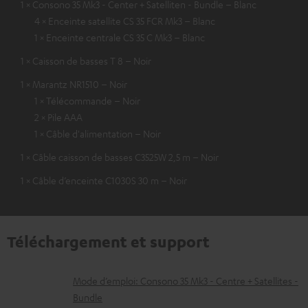
1 × Consono 35 Mk3 - Center + Satelliten - Bundle – Blanc
4 × Enceinte satellite CS 35 FCR Mk3 – Blanc
1 × Enceinte centrale CS 35 C Mk3 – Blanc
1 × Caisson de basses T 8 – Noir
1 × Marantz NR1510 – Noir
1 × Télécommande – Noir
2 × Pile AAA
1 × Câble d'alimentation – Noir
1 × Câble caisson de basses C3525W 2,5 m – Noir
1 × Câble d’enceinte C1030S 30 m – Noir
Téléchargement et support
D
Mode d’emploi: Consono 35 Mk3 - Centre + Satellites -
Bundle
o