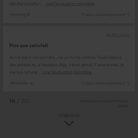
résultat excellen
Lire l’évaluation complète
Henning B.
(Traduit automatiquement *)
06/02/2026
Plus que satisfait
Je n'ai pas à me plaindre. J'ai un home cinéma Teufel depuis
des années et, à l'époque déjà, il était génial. Cette année, je
me suis acheté
Lire l’évaluation complète
Alexander w.
(Traduit automatiquement *)
*
10
/ 253
traduit automatiquement par
DeepL
VOIR PLUS