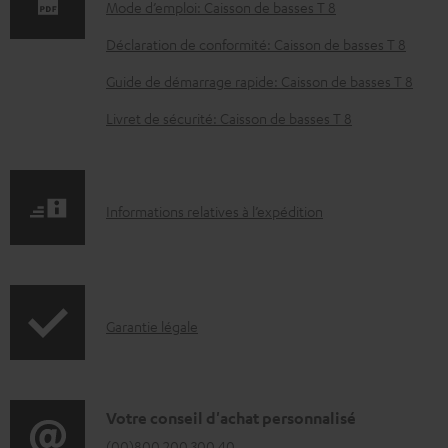
m
Mode d’emploi: Caisson de basses T 8
e
Déclaration de conformité: Caisson de basses T 8
n
Guide de démarrage rapide: Caisson de basses T 8
t
Livret de sécurité: Caisson de basses T 8
s
t
é
I
Informations relatives à l’expédition
l
n
é
f
c
o
h
I
Garantie légale
r
a
n
m
r
f
a
g
o
D
Votre conseil d'achat personnalisé
t
e
(00)800 200 300 40