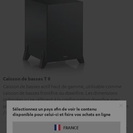
Caisson de basses T 8
Caisson de basses actif haut de gamme, utilisable comme
caisson de basses frontfire ou downfire. Les dimensions
indiquées ici se réfèrent à la configuration downfire avec
pieds (configuration frontfire avec pieds : H 37,3 cm / L 31,1 cm
Sélectionnez un pays afin de voir le contenu
/ P 36,0 cm).
disponible pour celui-ci et faire vos achats en ligne
FRANCE
Dimensions