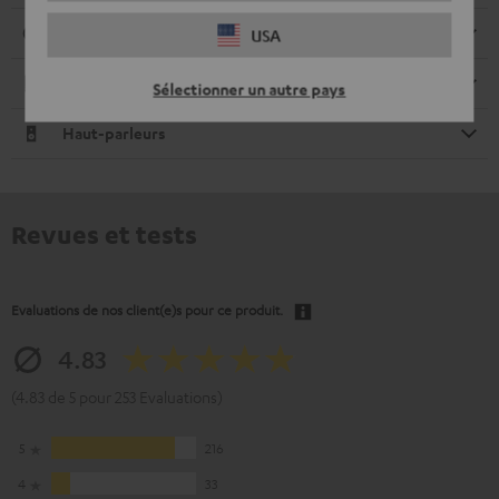
Connexions
USA
Electronique
Sélectionner un autre pays
Haut-parleurs
Revues et tests
Evaluations de nos client(e)s pour ce produit.
4.83
(4.83 de 5 pour 253 Evaluations)
5
216
4
33