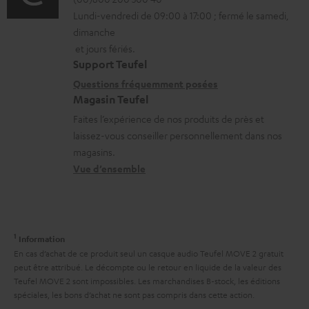
r
é
i
a
Lundi-vendredi de 09:00 à 17:00 ; fermé le samedi,
m
t
o
b
dimanche
a
a
n
l
et jours fériés.
t
i
s
Support Teufel
e
i
l
r
Questions fréquemment posées
s
Magasin Teufel
o
s
e
Faites l’expérience de nos produits de près et
n
c
l
laissez-vous conseiller personnellement dans nos
s
o
a
magasins.
r
n
t
Vue d’ensemble
e
t
i
l
a
v
a
c
e
1
Information
t
t
s
En cas d’achat de ce produit seul un casque audio Teufel MOVE 2 gratuit
i
peut être attribué. Le décompte ou le retour en liquide de la valeur des
à
Teufel MOVE 2 sont impossibles. Les marchandises B-stock, les éditions
v
l
spéciales, les bons d’achat ne sont pas compris dans cette action.