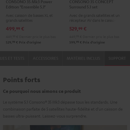
CONSONO 35 Mk3 Power
CONSONO 35 CONCEPT
35
35
35
35
Edition "Ensemble 5.1"
Surround 5.1 set
Mk3
Mk3
CONCEPT
CONCEPT
Avec caisson de basses XL et
Avec de grands satellites et un
Power
Power
Surround
Surround
grands satellites
récepteur AV dans le caisson de
Edition
Edition
5.1
5.1
basses
499,
€
529,
€
99
99
"Ensemble
"Ensemble
set
set
449,
99
€
Dernier prix le plus bas
449,
99
€
Dernier prix le plus bas
5.1"
5.1"
Noir
Blanc
99
99
529,
€
Prix d'origine
599,
€
Prix d'origine
Noir
Blanc
UES ET TESTS
ACCESSOIRES
MATÉRIEL INCLUS
SUPPORT
Points forts
Ce pourquoi nous aimons ce produit
Le système 5.1 Consono® 35 Mk3 dépasse tous les standards. Une
combinaison parfaite de 5 satellites haute-fidélité et d’un caisson de
basses ultra-puissant. Laissez-vous surprendre.