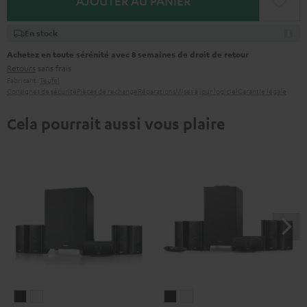
AJOUTER AU PANIER
En stock
Achetez en toute sérénité avec 8 semaines de droit de retour
Retours
sans frais
Fabricant:
Teufel
Consignes de sécurité
Pièces de rechange
Réparations
Mises à jour logiciel
Garantie légale
Cela pourrait aussi vous plaire
CONSONO
CONSONO
CONSONO
CONSONO