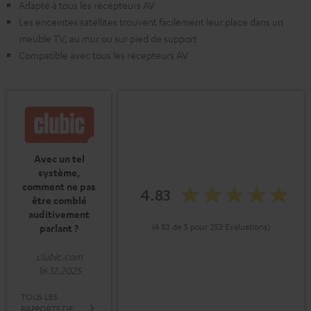
Adapté à tous les récepteurs AV
Les enceintes satellites trouvent facilement leur place dans un
meuble TV, au mur ou sur pied de support
Compatible avec tous les récepteurs AV
Avec un tel
système,
comment ne pas
4.83
être comblé
auditivement
(4.83 de 5 pour 253 Evaluations)
parlant ?
clubic.com
16.12.2025
TOUS LES
RAPPORTS DE