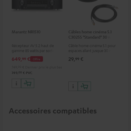
Marantz NR1510
Câbles home cinéma 5.1
C3025S "Standard" 30 m²
Récepteur AV 5.2 haut de
Câble home cinéma 5.1 pour
gamme 85 watts par sortie de
espaces allant jusque 30 m²
canal
649,
€
29,
€
99
99
Offre
749,
00
€
Dernier prix le plus bas
00
749,
€
PVC
Accessoires compatibles