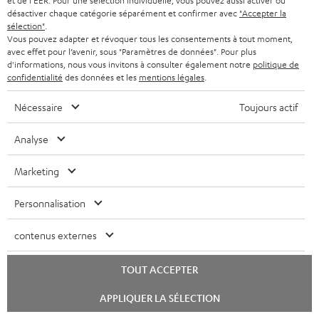
et de l'EER. Pour une sélection individuelle, vous pouvez aussi activer ou
temps que celle du produit que ces écouteurs accompagnent.
désactiver chaque catégorie séparément et confirmer avec
"Accepter la
sélection"
.
Vous pouvez adapter et révoquer tous les consentements à tout moment,
avec effet pour l’avenir, sous "Paramètres de données". Pour plus
d'informations, nous vous invitons à consulter également notre
politique de
confidentialité
des données et les
mentions légales
.
8 semaines d'essai
Nécessaire
Toujours actif
Retours sans frais
Analyse
Marketing
Service client à vie
Personnalisation
Plus de 45 ans d'expertise
contenus externes
TOUT ACCEPTER
Lancer
APPLIQUER LA SÉLECTION
le
chat