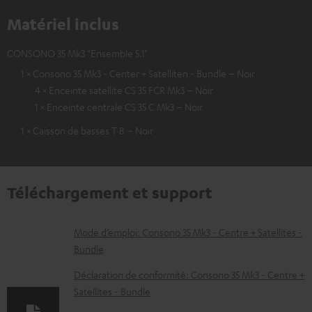
Matériel inclus
CONSONO 35 Mk3 "Ensemble 5.1"
1 × Consono 35 Mk3 - Center + Satelliten - Bundle – Noir
4 × Enceinte satellite CS 35 FCR Mk3 – Noir
1 × Enceinte centrale CS 35 C Mk3 – Noir
1 × Caisson de basses T 8 – Noir
Téléchargement et support
D
Mode d’emploi: Consono 35 Mk3 - Centre + Satellites -
Bundle
o
c
Déclaration de conformité: Consono 35 Mk3 - Centre +
Satellites - Bundle
u