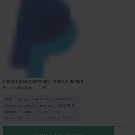
Commandez maintenant, réglez plus tard
Facilités de paiement PayPal
1
USB-C Casques gratuit
Teufel MOVE 2
Copiez le code dans le panier.
MOV-T4S
Seulement pour une courte période
L’offre est encore valable
0
0
D
:
1
4
H
:
1
1
M
:
5
4
S