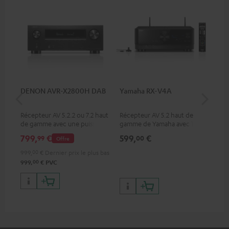
DENON AVR-X2800H DAB
Yamaha RX-V4A
Pan
DP
Récepteur AV 5.2.2 ou 7.2 haut
Récepteur AV 5.2 haut de
Lec
de gamme avec une puissance
gamme de Yamaha avec 115
ave
de sortie de 150 watts par
watts de puissance de sortie
HDR
799,
€
599,
€
17
99
00
Offre
canal
par canal (6 ohms, 0,9%
qua
THD), amplificateur à haut
des
999,
00
€
Dernier prix le plus bas
slew-rate
00
999,
€
PVC