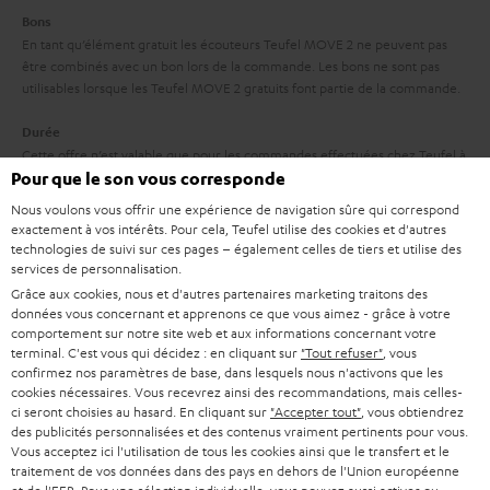
e
’
Bons
s
e
En tant qu’élément gratuit les écouteurs Teufel MOVE 2 ne peuvent pas
à
être combinés avec un bon lors de la commande. Les bons ne sont pas
x
utilisables lorsque les Teufel MOVE 2 gratuits font partie de la commande.
l
p
a
Durée
é
Cette offre n’est valable que pour les commandes effectuées chez Teufel à
g
d
Pour que le son vous corresponde
partir du 03.08.2026 à 00h00. Elle durera jusqu’à l’épuisement du stock de
a
Teufel MOVE 2 ou prendra fin au plus tard le 08.08.2026 à 23h59.
i
Nous voulons vous offrir une expérience de navigation sûre qui correspond
r
exactement à vos intérêts. Pour cela, Teufel utilise des cookies et d'autres
t
Retour
technologies de suivi sur ces pages – également celles de tiers et utilise des
a
i
Les écouteurs Teufel MOVE 2 ont une valeur de vente de 29,99 €. Cette
services de personnalisation.
offre est à considérer comme un tout. Les services proposés ne le sont
n
Grâce aux cookies, nous et d'autres partenaires marketing traitons des
o
qu’ensemble. Une réalisation partielle du contrat (qui serait par exemple
données vous concernant et apprenons ce que vous aimez - grâce à votre
t
n
réduite à l’utilisation des Teufel MOVE 2) est exclue.
comportement sur notre site web et aux informations concernant votre
terminal. C'est vous qui décidez : en cliquant sur
"Tout refuser"
, vous
i
confirmez nos paramètres de base, dans lesquels nous n'activons que les
Attention
e
cookies nécessaires. Vous recevrez ainsi des recommandations, mais celles-
Les produits obtenus gratuitement dans le cadre d’une offre spéciale ne
ci seront choisies au hasard. En cliquant sur
"Accepter tout"
, vous obtiendrez
sont pas concernés par les garanties Teufel de de 2 ans.
des publicités personnalisées et des contenus vraiment pertinents pour vous.
Vous acceptez ici l'utilisation de tous les cookies ainsi que le transfert et le
Livraison
traitement de vos données dans des pays en dehors de l'Union européenne
La livraison des Teufel MOVE 2 n’a pas nécessairement lieu en même