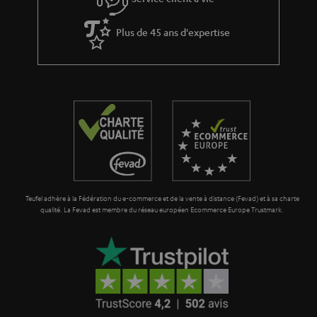
e
à
x
Plus de 45 ans d'expertise
l
p
a
é
g
d
a
i
r
t
a
i
n
o
t
n
Teufel adhère à la Fédération du e-commerce et de la vente à distance (Fevad) et à sa charte
i
qualité. La Fevad est membre du réseau européen Ecommerce Europe Trustmark.
e