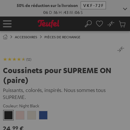
ERS LE
50% de réduction sur la livraison
VKF-72F
ONTENU
06
D
:
16
H
:
43
M
:
06
S
No
Sau
Page
Rechercher
Produi
d’accueil
du
ACCESSOIRES
PIÈCES DE RECHANGE
panier
(12)
Coussinets pour SUPREME ON
(paire)
Puissants, colorés, inspirés. Nous sommes tous
SUPREME.
Couleur:
Night Black
Night
Pale
Sand
Space
Black
Gold
White
Blue
24,
€
99