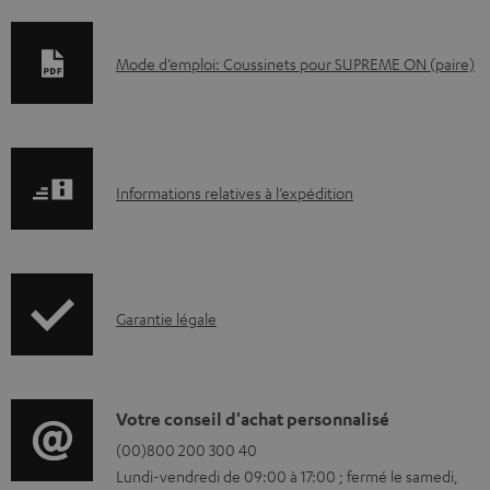
D
Mode d’emploi: Coussinets pour SUPREME ON (paire)
o
c
u
I
m
Informations relatives à l’expédition
n
e
f
n
o
t
I
Garantie légale
r
s
n
m
t
f
a
é
o
D
Votre conseil d'achat personnalisé
t
l
r
é
(00)800 200 300 40
i
é
Lundi-vendredi de 09:00 à 17:00 ; fermé le samedi,
m
t