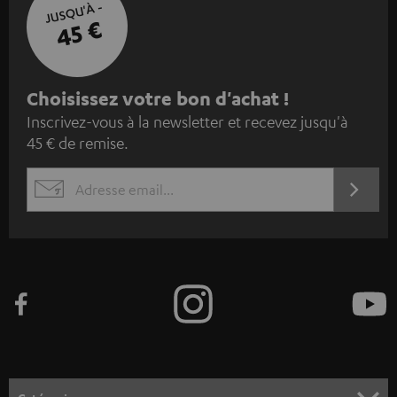
JUSQU'À -
45 €
I
Choisissez votre bon d'achat !
Inscrivez-vous à la newsletter et recevez jusqu'à
n
45 € de remise.
s
c
S'ABO
EMAIL
r
WIDGET
i
v
e
z
-
v
o