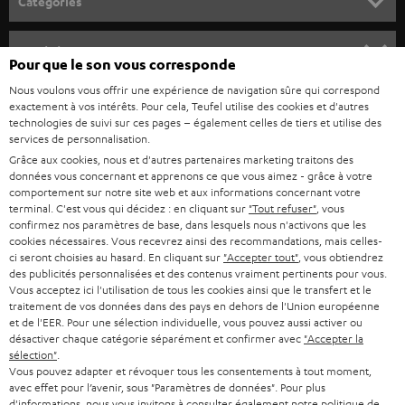
Catégories
u
HOME CINEMA
s
Société
Pour que le son vous corresponde
à
SYSTEMES COMPLETS HOME CINEMA
Nous voulons vous offrir une expérience de navigation sûre qui correspond
SUPPORT
l
Boutiques en ligne Teufel
exactement à vos intérêts. Pour cela, Teufel utilise des cookies et d'autres
BARRES DE SON
technologies de suivi sur ces pages – également celles de tiers et utilise des
a
CARRIÈRE
services de personnalisation.
ALLEMAGNE
n
Grâce aux cookies, nous et d'autres partenaires marketing traitons des
STEREO
PRESSE
données vous concernant et apprenons ce que vous aimez - grâce à votre
e
AUTRICHE
comportement sur notre site web et aux informations concernant votre
SMART HOME
w
terminal. C'est vous qui décidez : en cliquant sur
"Tout refuser"
, vous
B2B
confirmez nos paramètres de base, dans lesquels nous n'activons que les
s
SUISSE
cookies nécessaires. Vous recevrez ainsi des recommandations, mais celles-
BLUETOOTH
BLOG
ci seront choisies au hasard. En cliquant sur
"Accepter tout"
, vous obtiendrez
l
des publicités personnalisées et des contenus vraiment pertinents pour vous.
CASQUES AUDIO
e
Vous acceptez ici l'utilisation de tous les cookies ainsi que le transfert et le
PAYS-BAS
NEWSLETTER
traitement de vos données dans des pays en dehors de l'Union européenne
t
CASQUES BLUETOOTH AUDIO
et de l'EER. Pour une sélection individuelle, vous pouvez aussi activer ou
MAGASINS
désactiver chaque catégorie séparément et confirmer avec
"Accepter la
BELGIQUE
t
sélection"
.
SYSTEMES COMPLETS
e
AVANTAGES D’ACHAT
Vous pouvez adapter et révoquer tous les consentements à tout moment,
avec effet pour l’avenir, sous "Paramètres de données". Pour plus
FRANCE
r
ENCEINTES
d'informations, nous vous invitons à consulter également notre
politique de