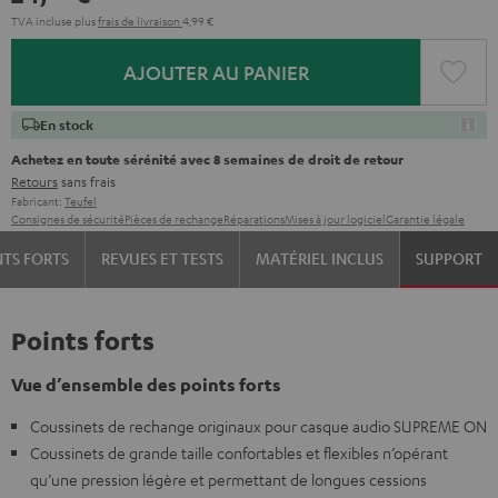
TVA incluse
plus
frais de livraison
4,99 €
AJOUTER AU PANIER
En stock
Achetez en toute sérénité avec 8 semaines de droit de retour
Retours
sans frais
Fabricant:
Teufel
Consignes de sécurité
Pièces de rechange
Réparations
Mises à jour logiciel
Garantie légale
NTS FORTS
REVUES ET TESTS
MATÉRIEL INCLUS
SUPPORT
Points forts
Vue d’ensemble des points forts
Coussinets de rechange originaux pour casque audio SUPREME ON
Coussinets de grande taille confortables et flexibles n’opérant
qu’une pression légère et permettant de longues cessions