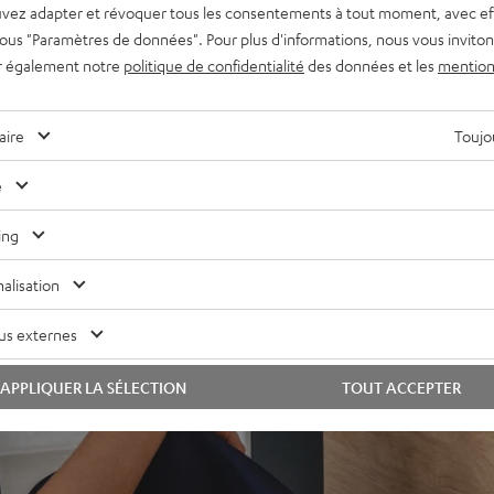
vez adapter et révoquer tous les consentements à tout moment, avec ef
 sous "Paramètres de données". Pour plus d'informations, nous vous inviton
yonnement optimal
r également notre
politique de confidentialité
des données et les
mention
ane carbone permettant une
nceinte sculptée
aire
Toujou
e
ing
alisation
us externes
APPLIQUER LA SÉLECTION
TOUT ACCEPTER