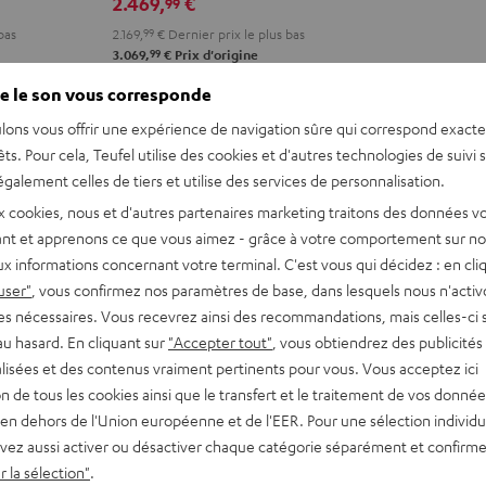
2.469,
€
99
900H
900H
bas
2.169,
99
€
Dernier prix le plus bas
+
+
99
3.069,
€
Prix d'origine
DUAL
DUAL
DT
DT
e le son vous corresponde
REVUES ET TESTS
ACCESSOIRES
500
500
lons vous offrir une expérience de navigation sûre qui correspond exact
Anthracite
Blanc
êts. Pour cela, Teufel utilise des cookies et d'autres technologies de suivi 
/
galement celles de tiers et utilise des services de personnalisation.
Noir
x cookies, nous et d'autres partenaires marketing traitons des données v
nt et apprenons ce que vous aimez - grâce à votre comportement sur not
x informations concernant votre terminal. C'est vous qui décidez : en cli
user"
, vous confirmez nos paramètres de base, dans lesquels nous n'acti
es nécessaires. Vous recevrez ainsi des recommandations, mais celles-ci 
mme. Avec les technologies de
au hasard. En cliquant sur
"Accepter tout"
, vous obtiendrez des publicités
oie l’excellence tout en
lisées et des contenus vraiment pertinents pour vous. Vous acceptez ici
amour de la musique.
tion de tous les cookies ainsi que le transfert et le traitement de vos donné
en dehors de l'Union européenne et de l'EER. Pour une sélection individu
vez aussi activer ou désactiver chaque catégorie séparément et confirme
 la sélection"
.
res