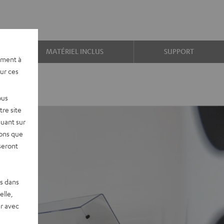
MATÉRIEL INCLUS
SUPPORT
ement à
sur ces
ous
re site
quant sur
vons que
seront
es dans
elle,
r avec