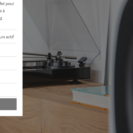
fet pour
s à
s
rs actif