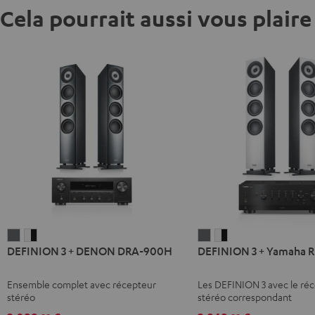
Cela pourrait aussi vous plaire
DEFINION
DEFINION
DEFINION
DEFINION
DEFINION 3 + DENON DRA-900H
DEFINION 3 + Yamaha 
3
3
3
3
+
+
+
+
Ensemble complet avec récepteur
Les DEFINION 3 avec le ré
DENON
DENON
Yamaha
Yamaha
stéréo
stéréo correspondant
DRA-
DRA-
R-
R-