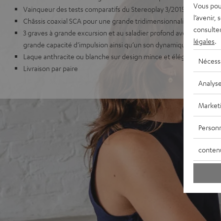
Vous pou
Vainqueur des tests comparatifs du Stereoplay 3/2015
l’avenir,
Châssis coaxial SCA pour une grande tridimensionnalité et un ra
consulte
3 graves à grande excursion et au saladier profond avec membr
légales
.
grande capacité d’impulsion ainsi qu’un son dynamique
Laque anthracite ou blanche sur design mince et élégant d’une e
Nécess
Livraison par paire
Analys
Market
Personn
conten