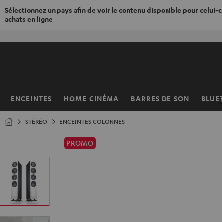
Sélectionnez un pays afin de voir le contenu disponible pour celui-ci
achats en ligne
ERS LE
ONTENU
ENCEINTES
HOME CINÉMA
BARRES DE SON
BLUE
Page
d’accueil
STÉRÉO
ENCEINTES COLONNES
PROMO