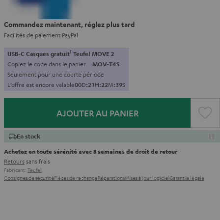
Commandez maintenant, réglez plus tard
Facilités de paiement PayPal
1
USB-C Casques gratuit
Teufel MOVE 2
Copiez le code dans le panier.
MOV-T4S
Seulement pour une courte période
L’offre est encore valable
0
0
D
:
2
1
H
:
2
2
M
:
3
7
S
AJOUTER AU PANIER
En stock
Achetez en toute sérénité avec 8 semaines de droit de retour
Retours
sans frais
Fabricant:
Teufel
Consignes de sécurité
Pièces de rechange
Réparations
Mises à jour logiciel
Garantie légale