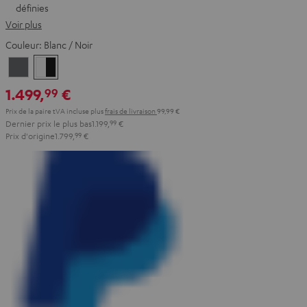
définies
Voir plus
Couleur:
Blanc / Noir
Anthracite
Blanc
/
1.499,
€
99
Noir
Prix de la paire tVA incluse
plus
frais de livraison
99,99 €
Dernier prix le plus bas
1.199,
99
€
Prix d'origine
1.799,
99
€