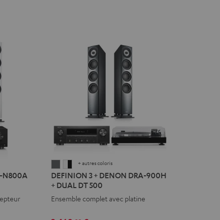
+ autres coloris
DEFINION
DEFINION
R-N800A
DEFINION 3 + DENON DRA-900H
3
3
+ DUAL DT 500
+
+
cepteur
Ensemble complet avec platine
DENON
DENON
DRA-
DRA-