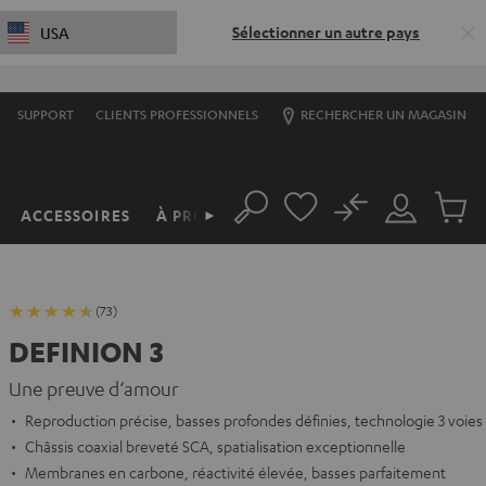
Sélectionner un autre pays
USA
SUPPORT
CLIENTS PROFESSIONNELS
RECHERCHER UN MAGASIN
No
ACCESSOIRES
À PROPOS
►
Rechercher
Mon
Produit
compte
du
panier
(73)
DEFINION 3
Une preuve d‘amour
Reproduction précise, basses profondes définies, technologie 3 voies
Châssis coaxial breveté SCA, spatialisation exceptionnelle
Membranes en carbone, réactivité élevée, basses parfaitement