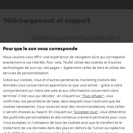
Téléchargement et support
D
Déclaration de conformité: Floor Speaker DEF 3 F
o
Mode d’emploi: Floor Speaker DEF 3 F
Pour que le son vous corresponde
c
Nous voulons vous offrir une expérience de navigation sûre qui correspond
Guide de démarrage rapide: Floor Speaker DEF 3 F
exactement à vos intérêts. Pour cela, Teufel utilise des cookies et d'autres
u
technologies de suivi sur ces pages – également celles de tiers et utilise des
Livret de sécurité: Floor Speaker DEF 3 F
m
services de personnalisation.
Grâce aux cookies, nous et d'autres partenaires marketing traitons des
e
Déclaration de conformité: Câble d’enceinte C4515S 15
données vous concernant et apprenons ce que vous aimez - grâce à votre
m
n
comportement sur notre site web et aux informations concernant votre
terminal. C'est vous qui décidez : en cliquant sur
"Tout refuser"
, vous
t
Mode d’emploi: DENON DRA-800H
confirmez nos paramètres de base, dans lesquels nous n'activons que les
cookies nécessaires. Vous recevrez ainsi des recommandations, mais celles-
s
ci seront choisies au hasard. En cliquant sur
"Accepter tout"
, vous obtiendrez
t
des publicités personnalisées et des contenus vraiment pertinents pour vous.
Vous acceptez ici l'utilisation de tous les cookies ainsi que le transfert et le
é
I
Garantie légale
traitement de vos données dans des pays en dehors de l'Union européenne