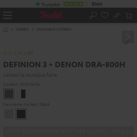
ERS LE
ONTENU
No
Sau
Page
Rechercher
Produi
d’accueil
du
STÉRÉO
ENSEMBLES STÉRÉO
panier
(12)
DEFINION 3 + DENON DRA-800H
Laissez la musique faire
Couleur:
Anthracite
Anthracite
Blanc
/
Deuxième couleur:
Black
Noir
Premium
Black
Silber
CETTE MARCHANDISE N’EST PAS LIVRABLE POUR LE