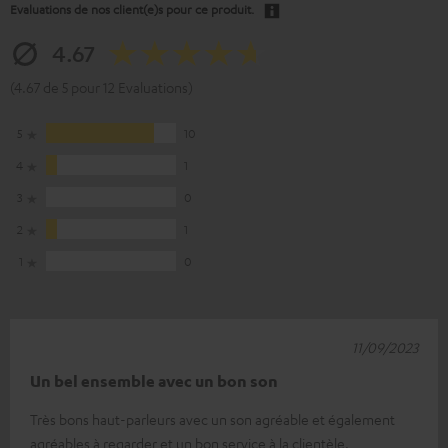
Evaluations de nos client(e)s pour ce produit.
4.67
(4.67 de 5 pour 12 Evaluations)
5
10
4
1
3
0
2
1
1
0
11/09/2023
Un bel ensemble avec un bon son
Très bons haut-parleurs avec un son agréable et également
agréables à regarder et un bon service à la clientèle.