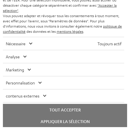
et de l'EER. Pour une sélection individuelle, vous pouvez aussi activer ou
l
n
désactiver chaque catégorie séparément et confirmer avec
"Accepter la
é
f
sélection"
.
Vous pouvez adapter et révoquer tous les consentements à tout moment,
c
o
D
Votre conseil d'achat personnalisé
avec effet pour l’avenir, sous "Paramètres de données". Pour plus
d'informations, nous vous invitons à consulter également notre
politique de
h
r
é
(00)800 200 300 40
confidentialité
des données et les
mentions légales
.
Lundi-vendredi de 09:00 à 17:00 ; fermé le samedi,
a
m
t
dimanche
Nécessaire
Toujours actif
r
a
a
et jours fériés.
g
t
i
Support Teufel
Analyse
e
i
l
Questions fréquemment posées
Marketing
a
Magasin Teufel
o
s
Faites l’expérience de nos produits de près et
b
n
c
Personnalisation
laissez-vous conseiller personnellement dans nos
l
s
o
magasins.
contenus externes
e
r
n
Vue d’ensemble
s
e
t
TOUT ACCEPTER
l
a
Lancer
APPLIQUER LA SÉLECTION
a
le
c
chat