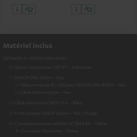
Matériel inclus
DEFINION 3 + DENON DRA-800H
2 × Stand-Lautsprecher DEF 3 F – Anthracite
1 × DENON DRA-800H – Noir
1 × Télécommande RC-1235 pour DENON DRA-800H – Noir
1 × Câble d’alimentation – Noir
1 × Câble d’enceinte C4515S 15 m – Blanc
2 × Fiche banane C8502P (paire) – Noir / Rouge
2 × Crampons enceinte satellite AC 8544 BA – Titane
4 × Crampons d’enceinte – Titane