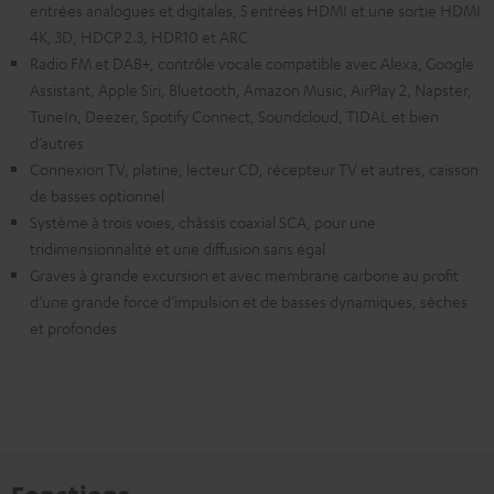
entrées analogues et digitales, 5 entrées HDMI et une sortie HDMI
4K, 3D, HDCP 2.3, HDR10 et ARC
Radio FM et DAB+, contrôle vocale compatible avec Alexa, Google
Assistant, Apple Siri, Bluetooth, Amazon Music, AirPlay 2, Napster,
TuneIn, Deezer, Spotify Connect, Soundcloud, TIDAL et bien
d’autres
Connexion TV, platine, lecteur CD, récepteur TV et autres, caisson
de basses optionnel
Système à trois voies, châssis coaxial SCA, pour une
tridimensionnalité et une diffusion sans égal
Graves à grande excursion et avec membrane carbone au profit
d’une grande force d’impulsion et de basses dynamiques, sèches
et profondes