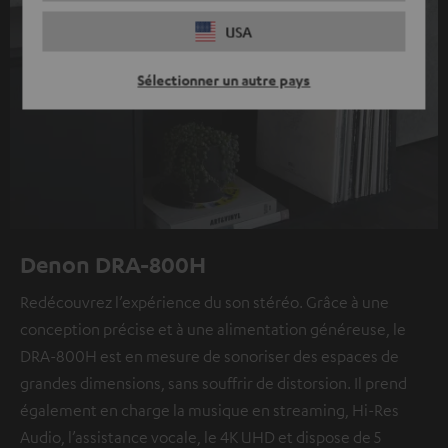
USA
Sélectionner un autre pays
Denon DRA-800H
Redécouvrez l’expérience du son stéréo. Grâce à une
conception précise et à une alimentation généreuse, le
DRA-800H est en mesure de sonoriser des espaces de
grandes dimensions, sans souffrir de distorsion. Il prend
également en charge la musique en streaming, Hi-Res
Audio, l’assistance vocale, le 4K UHD et dispose de 5