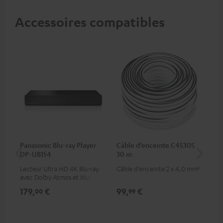
Accessoires compatibles
Panasonic Blu-ray Player
Câble d’enceinte C4530S
Câ
DP-UB154
30 m
av
Lecteur Ultra HD 4K Blu-ray
Câble d’enceinte 2 x 4,0 mm²
Câb
avec Dolby Atmos et Multi
pre
HDR, inclus HDR10+ pour une
for
179,
€
99,
€
16
00
99
qualité d’image incroyable et
50/
des couleurs contrastées