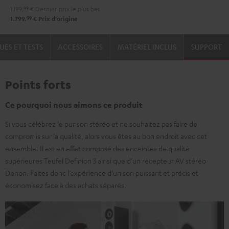
1.199,
99
€
Dernier prix le plus bas
99
1.799,
€
Prix d'origine
UES ET TESTS
ACCESSOIRES
MATÉRIEL INCLUS
SUPPORT
Points forts
Ce pourquoi nous aimons ce produit
Si vous célébrez le pur son stéréo et ne souhaitez pas faire de
compromis sur la qualité, alors vous êtes au bon endroit avec cet
ensemble. Il est en effet composé des enceintes de qualité
supérieures Teufel Definion 3 ainsi que d’un récepteur AV stéréo
Denon. Faites donc l’expérience d’un son puissant et précis et
économisez face à des achats séparés.