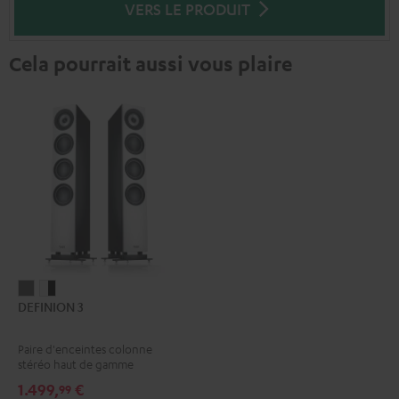
VERS LE PRODUIT
Cela pourrait aussi vous plaire
DEFINION
DEFINION
DEFINION 3
3
3
Anthracite
Blanc
Paire d'enceintes colonne
/
stéréo haut de gamme
Noir
1.499,
€
99