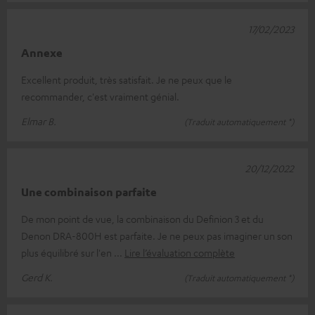
17/02/2023
Annexe
Excellent produit, très satisfait. Je ne peux que le
recommander, c'est vraiment génial.
Elmar B.
(Traduit automatiquement *)
20/12/2022
Une combinaison parfaite
De mon point de vue, la combinaison du Definion 3 et du
Denon DRA-800H est parfaite. Je ne peux pas imaginer un son
plus équilibré sur l'en
Lire l’évaluation complète
Gerd K.
(Traduit automatiquement *)