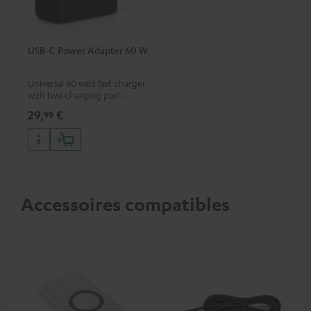
USB-C Power Adapter 60 W
Universal 60 watt fast charger
with two charging ports
(USB-C 60 watts/USB 7.5
29,
€
99
watts) for headphones &
portables as well as laptops
and additional devices with
up to 60 watts of power and
USB-C connectivity
Accessoires compatibles