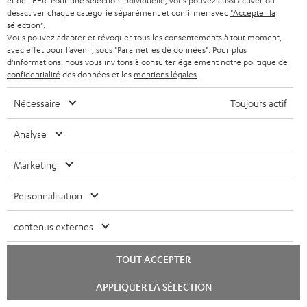
c
et de l'EER. Pour une sélection individuelle, vous pouvez aussi activer ou
o
D
Votre conseil d'achat personnalisé
désactiver chaque catégorie séparément et confirmer avec
"Accepter la
t
h
sélection"
.
r
é
(00)800 200 300 40
i
Vous pouvez adapter et révoquer tous les consentements à tout moment,
a
Lundi-vendredi de 09:00 à 17:00 ; fermé le samedi,
avec effet pour l’avenir, sous "Paramètres de données". Pour plus
m
t
o
r
d'informations, nous vous invitons à consulter également notre
politique de
dimanche
a
a
confidentialité
des données et les
mentions légales
.
n
g
et jours fériés.
t
i
s
Support Teufel
e
Nécessaire
Toujours actif
i
l
r
Questions fréquemment posées
a
Magasin Teufel
o
Analyse
s
e
b
Faites l’expérience de nos produits de près et
n
c
l
l
Marketing
laissez-vous conseiller personnellement dans nos
s
o
a
e
magasins.
r
Personnalisation
n
t
Vue d’ensemble
s
e
t
i
contenus externes
l
a
v
a
c
TOUT ACCEPTER
e
t
t
s
Lancer
APPLIQUER LA SÉLECTION
le
i
à
chat