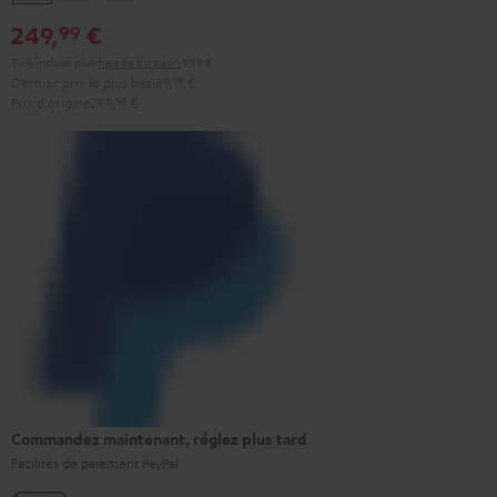
&
&
Black
249,
€
99
Rouge
Black
TVA incluse
plus
frais de livraison
9,99 €
Dernier prix le plus bas
189,
99
€
Prix d'origine
299,
98
€
Commandez maintenant, réglez plus tard
Facilités de paiement PayPal