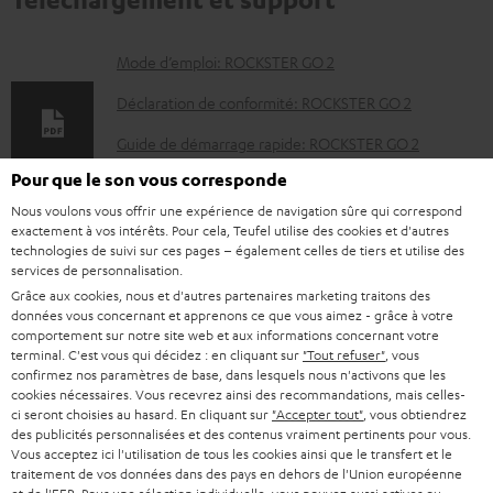
D
Mode d’emploi: ROCKSTER GO 2
o
Déclaration de conformité: ROCKSTER GO 2
c
Guide de démarrage rapide: ROCKSTER GO 2
u
Pour que le son vous corresponde
Livret de sécurité: ROCKSTER GO 2
m
Nous voulons vous offrir une expérience de navigation sûre qui correspond
e
exactement à vos intérêts. Pour cela, Teufel utilise des cookies et d'autres
technologies de suivi sur ces pages – également celles de tiers et utilise des
n
services de personnalisation.
I
Informations relatives à l’expédition
t
Grâce aux cookies, nous et d'autres partenaires marketing traitons des
données vous concernant et apprenons ce que vous aimez - grâce à votre
n
s
comportement sur notre site web et aux informations concernant votre
f
terminal. C'est vous qui décidez : en cliquant sur
"Tout refuser"
, vous
t
confirmez nos paramètres de base, dans lesquels nous n'activons que les
o
é
cookies nécessaires. Vous recevrez ainsi des recommandations, mais celles-
I
Garantie légale
ci seront choisies au hasard. En cliquant sur
"Accepter tout"
, vous obtiendrez
r
l
des publicités personnalisées et des contenus vraiment pertinents pour vous.
n
m
Vous acceptez ici l'utilisation de tous les cookies ainsi que le transfert et le
é
traitement de vos données dans des pays en dehors de l'Union européenne
f
a