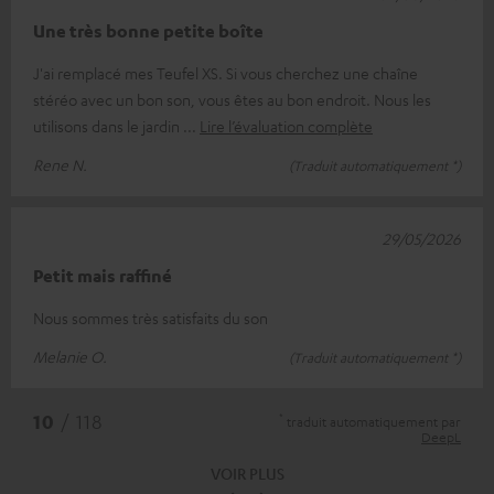
Une très bonne petite boîte
J'ai remplacé mes Teufel XS. Si vous cherchez une chaîne
stéréo avec un bon son, vous êtes au bon endroit. Nous les
utilisons dans le jardin
Lire l’évaluation complète
Rene N.
(Traduit automatiquement *)
29/05/2026
Petit mais raffiné
Nous sommes très satisfaits du son
Melanie O.
(Traduit automatiquement *)
*
10
/ 118
traduit automatiquement par
DeepL
VOIR PLUS