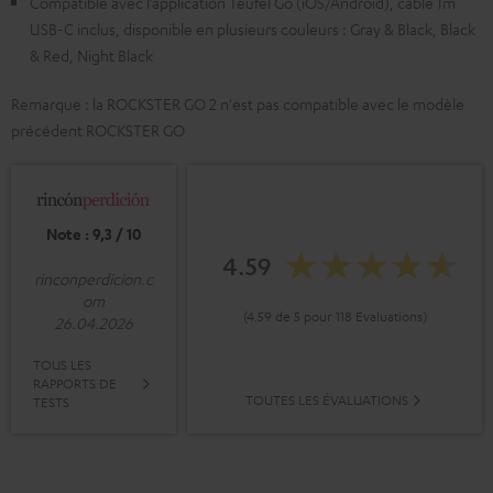
Compatible avec l’application Teufel Go (iOS/Android), câble 1m
USB-C inclus, disponible en plusieurs couleurs : Gray & Black, Black
& Red, Night Black
Remarque : la ROCKSTER GO 2 n'est pas compatible avec le modèle
précédent ROCKSTER GO
Note : 9,3 / 10
4.59
rinconperdicion.c
om
(4.59 de 5 pour 118 Evaluations)
26.04.2026
TOUS LES
RAPPORTS DE
TOUTES LES ÉVALUATIONS
TESTS