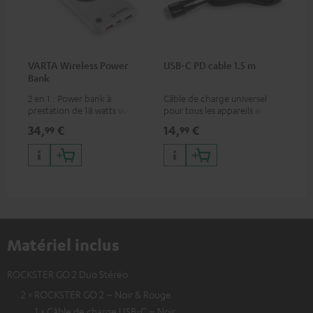
VARTA Wireless Power
USB-C PD cable 1.5 m
Bank
2 en 1 : Power bank à
Câble de charge universel
prestation de 18 watts via USB
pour tous les appareils avec
type C & recharge sans-fil
port de charge USB-C,
34,
€
14,
€
99
99
jusqu’à 10 watts
convient à tous les produits
Teufel avec port USB-C
Matériel inclus
ROCKSTER GO 2 Duo Stéréo
2 × ROCKSTER GO 2 – Noir & Rouge
1 × Câble de charge USB-C – Noir