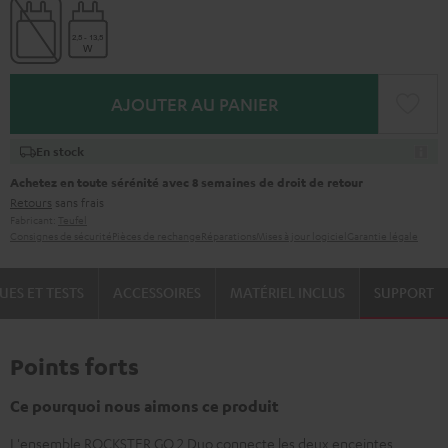
AJOUTER AU PANIER
En stock
Achetez en toute sérénité avec 8 semaines de droit de retour
Retours
sans frais
Fabricant:
Teufel
Consignes de sécurité
Pièces de rechange
Réparations
Mises à jour logiciel
Garantie légale
UES ET TESTS
ACCESSOIRES
MATÉRIEL INCLUS
SUPPORT
Points forts
Ce pourquoi nous aimons ce produit
L'ensemble ROCKSTER GO 2 Duo connecte les deux enceintes