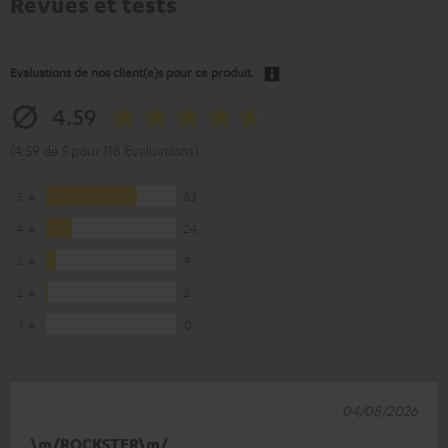
Revues et tests
Evaluations de nos client(e)s pour ce produit.
4.59
(4.59 de 5 pour 118 Evaluations)
5
83
4
24
3
9
2
2
1
0
04/08/2026
\m/ROCKSTER\m/