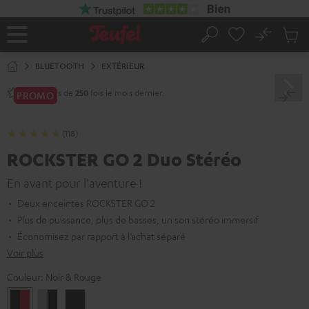
ERS LE
ONTENU
No
Sau
Page
Rechercher
Produi
d’accueil
du
BLUETOOTH
EXTÉRIEUR
panier
Vendu plus de
fois le mois dernier.
250
PROMO
(118)
ROCKSTER GO 2 Duo Stéréo
En avant pour l'aventure !
Deux enceintes ROCKSTER GO 2
Plus de puissance, plus de basses, un son stéréo immersif
Économisez par rapport à l’achat séparé
Voir plus
Couleur:
Noir & Rouge
Noir
Gray
Night