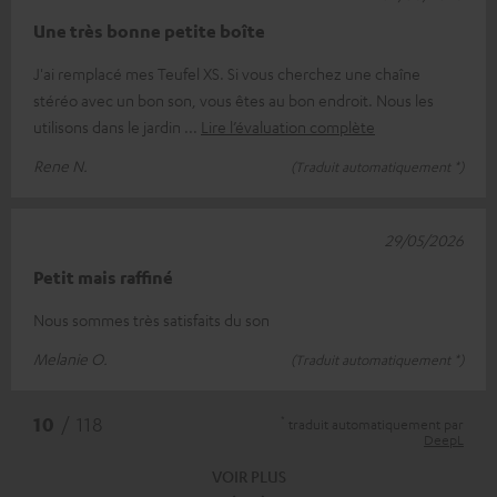
Une très bonne petite boîte
J'ai remplacé mes Teufel XS. Si vous cherchez une chaîne
stéréo avec un bon son, vous êtes au bon endroit. Nous les
utilisons dans le jardin
Lire l’évaluation complète
Rene N.
(Traduit automatiquement *)
29/05/2026
Petit mais raffiné
Nous sommes très satisfaits du son
Melanie O.
(Traduit automatiquement *)
*
10
/ 118
traduit automatiquement par
DeepL
VOIR PLUS