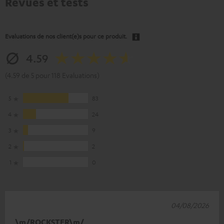
Revues et tests
Evaluations de nos client(e)s pour ce produit.
4.59
(4.59 de 5 pour 118 Evaluations)
5
83
4
24
3
9
2
2
1
0
04/08/2026
\m/ROCKSTER\m/