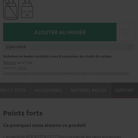
AJOUTER AU PANIER
En stock
Achetez en toute sérénité avec 8 semaines de droit de retour
Retours
sans frais
Fabricant:
Teufel
Consignes de sécurité
Pièces de rechange
Réparations
Mises à jour logiciel
Garantie légale
UES ET TESTS
ACCESSOIRES
MATÉRIEL INCLUS
SUPPORT
Points forts
Ce pourquoi nous aimons ce produit
L'ensemble ROCKSTER GO 2 Duo connecte les deux enceintes