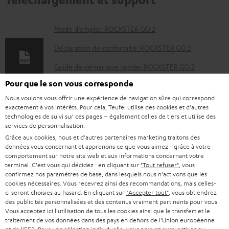
D
Mode d’emploi: ROCKSTER GO 2
o
Déclaration de conformité: ROCKSTER GO 2
c
Guide de démarrage rapide: ROCKSTER GO 2
u
Pour que le son vous corresponde
Livret de sécurité: ROCKSTER GO 2
m
Nous voulons vous offrir une expérience de navigation sûre qui correspond
e
exactement à vos intérêts. Pour cela, Teufel utilise des cookies et d'autres
technologies de suivi sur ces pages – également celles de tiers et utilise des
n
services de personnalisation.
I
Informations relatives à l’expédition
t
Grâce aux cookies, nous et d'autres partenaires marketing traitons des
données vous concernant et apprenons ce que vous aimez - grâce à votre
n
s
comportement sur notre site web et aux informations concernant votre
f
terminal. C'est vous qui décidez : en cliquant sur
"Tout refuser"
, vous
t
confirmez nos paramètres de base, dans lesquels nous n'activons que les
o
é
cookies nécessaires. Vous recevrez ainsi des recommandations, mais celles-
I
Garantie légale
ci seront choisies au hasard. En cliquant sur
"Accepter tout"
, vous obtiendrez
r
l
des publicités personnalisées et des contenus vraiment pertinents pour vous.
n
m
Vous acceptez ici l'utilisation de tous les cookies ainsi que le transfert et le
é
traitement de vos données dans des pays en dehors de l'Union européenne
f
a