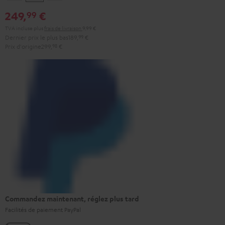
&
&
Black
249,
€
99
Rouge
Black
TVA incluse
plus
frais de livraison
9,99 €
Dernier prix le plus bas
189,
99
€
Prix d'origine
299,
98
€
Commandez maintenant, réglez plus tard
Facilités de paiement PayPal