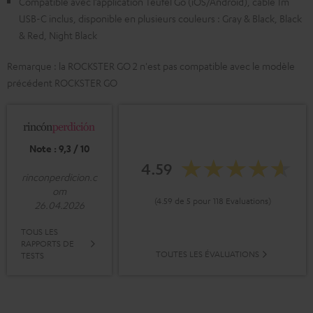
Compatible avec l’application Teufel Go (iOS/Android), câble 1m
USB-C inclus, disponible en plusieurs couleurs : Gray & Black, Black
& Red, Night Black
Remarque : la ROCKSTER GO 2 n'est pas compatible avec le modèle
précédent ROCKSTER GO
Note : 9,3 / 10
4.59
rinconperdicion.c
om
(4.59 de 5 pour 118 Evaluations)
26.04.2026
TOUS LES
RAPPORTS DE
TOUTES LES ÉVALUATIONS
TESTS