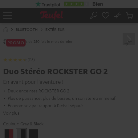
ERS LE
ONTENU
No
Sau
Page
Rechercher
Produi
d’accueil
du
BLUETOOTH
EXTÉRIEUR
panier
Vendu plus de
fois le mois dernier.
250
PROMO
(118)
Duo Stéréo ROCKSTER GO 2
En avant pour l'aventure !
Deux enceintes ROCKSTER GO 2
Plus de puissance, plus de basses, un son stéréo immersif
Économisez par rapport à l’achat séparé
Voir plus
Couleur:
Gray & Black
Noir
Gray
Night