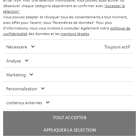
c
et de l'EER. Pour une sélection individuelle, vous pouvez aussi activer ou
o
D
Votre conseil d'achat personnalisé
désactiver chaque catégorie séparément et confirmer avec
"Accepter la
t
h
sélection"
.
r
é
(00)800 200 300 40
i
Vous pouvez adapter et révoquer tous les consentements à tout moment,
a
Lundi-vendredi de 09:00 à 17:00 ; fermé le samedi,
avec effet pour l’avenir, sous "Paramètres de données". Pour plus
m
t
o
r
d'informations, nous vous invitons à consulter également notre
politique de
dimanche
a
a
confidentialité
des données et les
mentions légales
.
n
g
et jours fériés.
t
i
s
Support Teufel
e
Nécessaire
Toujours actif
i
l
r
Questions fréquemment posées
a
Magasin Teufel
o
Analyse
s
e
b
Faites l’expérience de nos produits de près et
n
c
l
l
Marketing
laissez-vous conseiller personnellement dans nos
s
o
a
e
magasins.
r
Personnalisation
n
t
Vue d’ensemble
s
e
t
i
contenus externes
l
a
v
a
c
TOUT ACCEPTER
e
t
t
s
Lancer
APPLIQUER LA SÉLECTION
le
i
à
chat