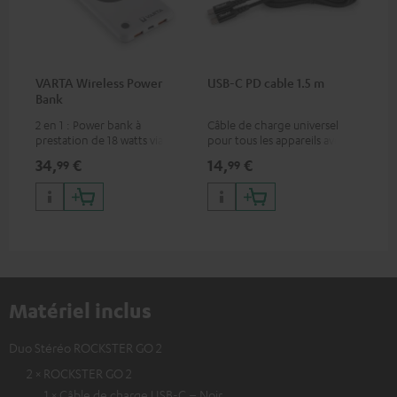
VARTA Wireless Power
USB-C PD cable 1.5 m
Bank
2 en 1 : Power bank à
Câble de charge universel
prestation de 18 watts via USB
pour tous les appareils avec
type C & recharge sans-fil
port de charge USB-C,
34,
€
14,
€
99
99
jusqu’à 10 watts
convient à tous les produits
Teufel avec port USB-C
Matériel inclus
Duo Stéréo ROCKSTER GO 2
2 × ROCKSTER GO 2
1 × Câble de charge USB-C – Noir