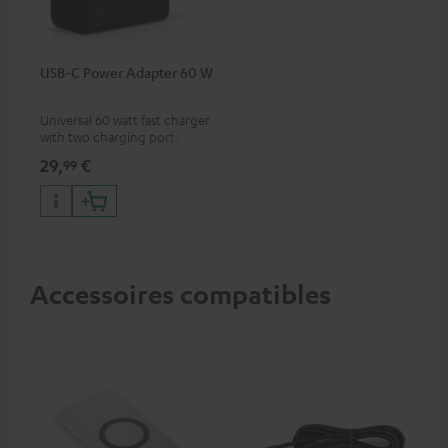
USB-C Power Adapter 60 W
Universal 60 watt fast charger
with two charging ports
(USB-C 60 watts/USB 7.5
29,
€
99
watts) for headphones &
portables as well as laptops
and additional devices with
up to 60 watts of power and
USB-C connectivity
Accessoires compatibles