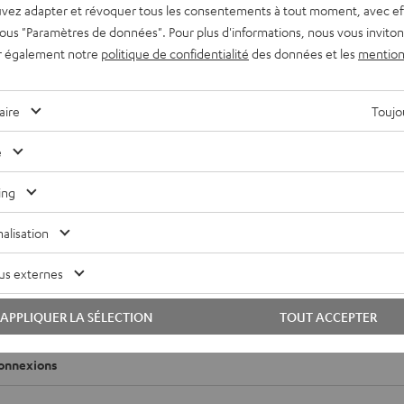
vez adapter et révoquer tous les consentements à tout moment, avec ef
 sous "Paramètres de données". Pour plus d'informations, nous vous inviton
r également notre
politique de confidentialité
des données et les
mention
aire
Toujou
r droit AIRY TWS PRO
e
ing
imensions
alisation
ompatibilité
us externes
lectronique
APPLIQUER LA SÉLECTION
TOUT ACCEPTER
aut-parleurs
onnexions