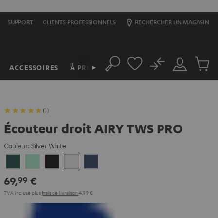
SUPPORT
CLIENTS PROFESSIONNELS
RECHERCHER UN MAGASIN
No
ACCESSOIRES
À PROPOS
►
Rechercher
Mon
Produit
compte
du
panier
(1)
Écouteur droit AIRY TWS PRO
Couleur:
Silver White
Cosmic
Misty
Night
Silver
Steel
Teal
Green
Black
White
Blue
69,
€
99
TVA incluse
plus
frais de livraison
4,99 €