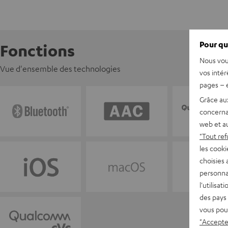
Pour qu
Fonctions
Nous vou
Vue d'ensemble des technologies
vos intér
pages – é
Grâce au
concerna
web et au
"Tout ref
les cooki
choisies 
personna
l'utilisa
des pays 
vous pou
"Accepter