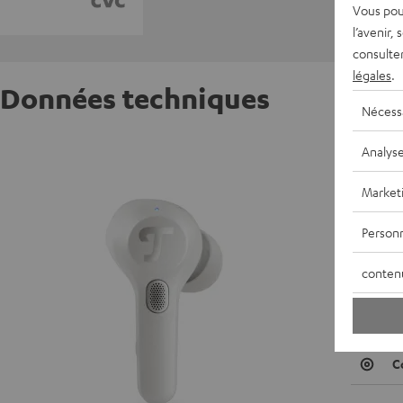
Vous pou
l’avenir,
consulte
légales
.
Données techniques
Nécess
Écouteu
Analys
Market
D
Personn
C
conten
E
H
C