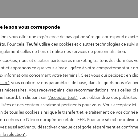
e le son vous corresponde
lons vous offrir une expérience de navigation sûre qui correspond exact
êts. Pour cela, Teufel utilise des cookies et d'autres technologies de suivi 
galement celles de tiers et utilise des services de personnalisation.
x cookies, nous et d'autres partenaires marketing traitons des données v
nt et apprenons ce que vous aimez - grâce à votre comportement sur not
x informations concernant votre terminal. C'est vous qui décidez : en cli
user"
, vous confirmez nos paramètres de base, dans lesquels nous n'acti
es nécessaires. Vous recevrez ainsi des recommandations, mais celles-ci 
au hasard. En cliquant sur
"Accepter tout"
, vous obtiendrez des publicités
lisées et des contenus vraiment pertinents pour vous. Vous acceptez ici
tion de tous les cookies ainsi que le transfert et le traitement de vos donné
en dehors de l'Union européenne et de l'EER. Pour une sélection individu
vez aussi activer ou désactiver chaque catégorie séparément et confirme
 la sélection"
.