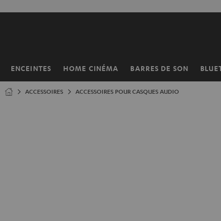
ERS LE
ONTENU
ENCEINTES
HOME CINÉMA
BARRES DE SON
BLUE
Page
d’accueil
ACCESSOIRES
ACCESSOIRES POUR CASQUES AUDIO