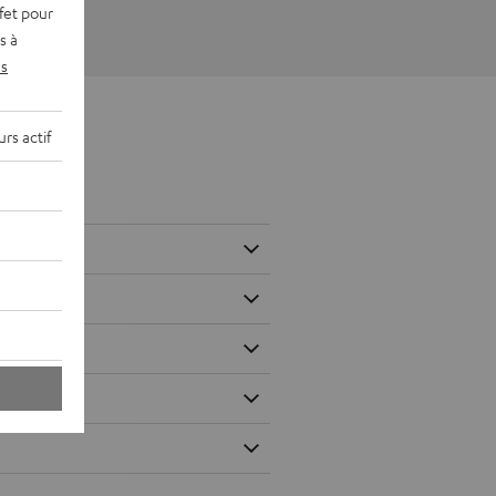
fet pour
s à
s
rs actif