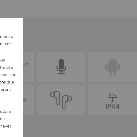
ement à
sur ces
ous
re site
quant sur
vons que
seront
es dans
elle,
r avec