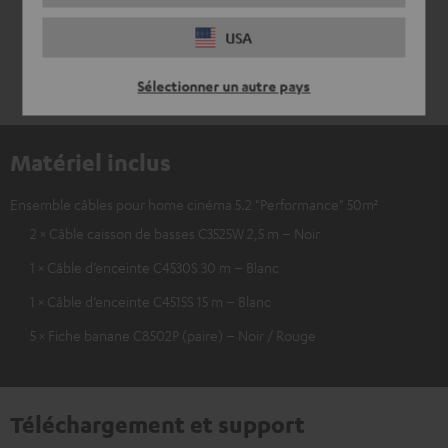
USA
Sélectionner un autre pays
Matériel inclus
Ensemble câbles pour home cinéma 5.2 "Performance" 50m²
2 × Câble caisson de basses C3525W 2,5 m – Noir
1 × Câble d’enceinte C4530S 30 m – Blanc
1 × Câble d’enceinte C4515S 15 m – Blanc
5 × Fiche banane C8502P (paire) – Noir / Rouge
Téléchargement et support