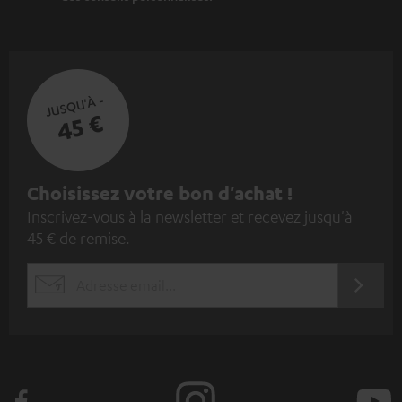
JUSQU'À -
45 €
I
Choisissez votre bon d'achat !
Inscrivez-vous à la newsletter et recevez jusqu'à
n
45 € de remise.
s
c
S'ABO
EMAIL
r
WIDGET
i
v
e