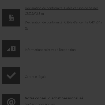
D
Déclaration de conformité: Câble caisson de basses
C3525W 2,5 m
o
c
Déclaration de conformité: Câble d’enceinte C4515S 15
m
u
m
e
I
n
Informations relatives à l’expédition
n
t
f
s
o
t
I
Garantie légale
r
é
n
m
l
f
a
é
o
D
Votre conseil d'achat personnalisé
t
c
r
(00)800 200 300 40