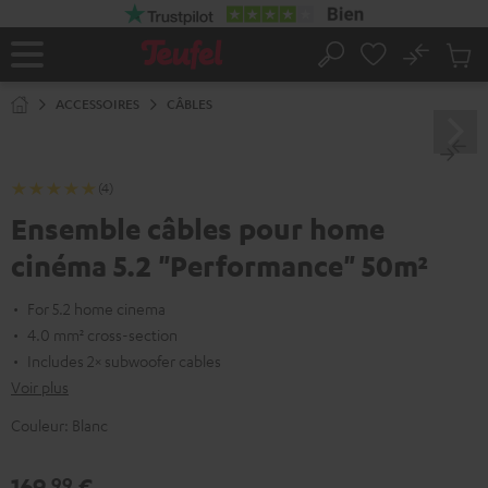
ERS LE
ONTENU
No
Sau
Page
Rechercher
Produi
d’accueil
du
ACCESSOIRES
CÂBLES
panier
(4)
Ensemble câbles pour home
cinéma 5.2 "Performance" 50m²
For 5.2 home cinema
4.0 mm² cross-section
Includes 2× subwoofer cables
Voir plus
Couleur:
Blanc
169,
€
99