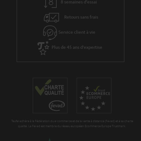
e
’
8 semaines d'essai
s
e
Retours sans frais
à
x
l
p
Service client à vie
a
é
g
Plus de 45 ans d'expertise
d
a
i
r
t
a
i
n
o
t
n
i
e
Teufel adhère à la Fédération du e-commerce et de la vente à distance (Fevad) et à sa charte
qualité. La Fevad est membre du réseau européen Ecommerce Europe Trustmark.