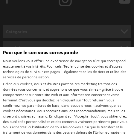
z
-
v
o
Catégories
u
HOME CINEMA
s
Société
Pour que le son vous corresponde
à
SYSTEMES COMPLETS HOME CINEMA
Nous voulons vous offrir une expérience de navigation sûre qui correspond
SUPPORT
l
Boutiques en ligne Teufel
exactement à vos intérêts. Pour cela, Teufel utilise des cookies et d'autres
BARRES DE SON
technologies de suivi sur ces pages – également celles de tiers et utilise des
a
CARRIÈRE
services de personnalisation.
ALLEMAGNE
n
Grâce aux cookies, nous et d'autres partenaires marketing traitons des
STEREO
PRESSE
données vous concernant et apprenons ce que vous aimez - grâce à votre
e
AUTRICHE
comportement sur notre site web et aux informations concernant votre
SMART HOME
w
terminal. C'est vous qui décidez : en cliquant sur
"Tout refuser"
, vous
B2B
confirmez nos paramètres de base, dans lesquels nous n'activons que les
s
cookies nécessaires. Vous recevrez ainsi des recommandations, mais celles-
SUISSE
BLUETOOTH
BLOG
ci seront choisies au hasard. En cliquant sur
"Accepter tout"
, vous obtiendrez
l
des publicités personnalisées et des contenus vraiment pertinents pour vous.
CASQUES AUDIO
e
Vous acceptez ici l'utilisation de tous les cookies ainsi que le transfert et le
PAYS-BAS
NEWSLETTER
traitement de vos données dans des pays en dehors de l'Union européenne