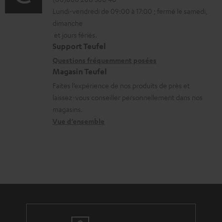
é
i
h
Lundi-vendredi de 09:00 à 17:00 ; fermé le samedi,
m
t
o
a
dimanche
a
a
n
r
et jours fériés.
t
i
s
g
Support Teufel
i
l
r
Questions fréquemment posées
e
Magasin Teufel
o
s
e
a
Faites l’expérience de nos produits de près et
n
c
l
b
laissez-vous conseiller personnellement dans nos
s
o
a
l
magasins.
r
n
t
e
Vue d’ensemble
e
t
i
s
l
a
v
a
c
e
t
t
s
i
à
v
l