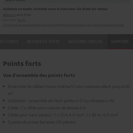
Achetez en toute sérénité avec 8 semaines de droit de retour
Retours
sans frais
Fabricant:
Teufel
Consignes de sécurité
Pièces de rechange
Réparations
Mises à jour logiciel
Garantie légale
NTS FORTS
REVUES ET TESTS
MATÉRIEL INCLUS
SUPPORT
Points forts
Vue d’ensemble des points forts
Ensemble de câbles home cinéma 5.1 pour espaces allant jusqu’à 50
m²
Utilisation : ensemble de haut-parleurs 5.1 au récepteur AV
Câble : 1 x câble pour caisson de basses 5 m
Câble pour haut-parleur : 1 x 15 m 4,0 mm², 1 x 30 m, 4,0 mm²
5 paires de prises bananes (10 pièces)