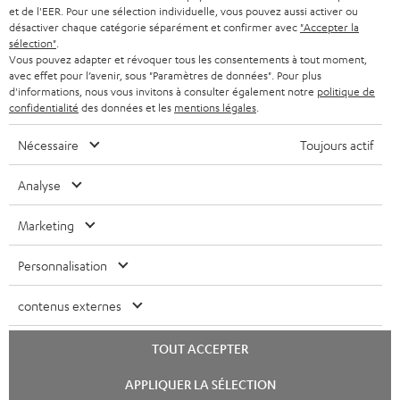
t
CASQUES BLUETOOTH AUDIO
et de l'EER. Pour une sélection individuelle, vous pouvez aussi activer ou
MAGASINS
désactiver chaque catégorie séparément et confirmer avec
"Accepter la
BELGIQUE
t
sélection"
.
SYSTEMES COMPLETS
e
AVANTAGES D’ACHAT
Vous pouvez adapter et révoquer tous les consentements à tout moment,
avec effet pour l’avenir, sous "Paramètres de données". Pour plus
FRANCE
r
ENCEINTES
d'informations, nous vous invitons à consulter également notre
politique de
L’HISTOIRE DE TEUFEL
confidentialité
des données et les
mentions légales
.
POLOGNE
ULTIMA
MANAGEMENT
Nécessaire
Toujours actif
ÉCOUTEURS INTRA-AURICULAIRES
ESPAGNE
DEVELOPPEMENT DURABLE
Analyse
Sous réserve de modifications techniques, de fautes de frappe et d’autres
FANSHOP
VALEURS
erreurs. Les accessoires figurant sur l’image ne font pas partie du contenu de
Marketing
ITALIE
livraison. D’éventuels frais d’élimination des batteries sont inclus dans le prix.
NOUVEAUTÉS
ACCESSIBILITÉ
Personnalisation
USA
©2026 Lautsprecher Teufel GmbH - Tous droits réservés.
contenus externes
Mentions légales
CGV
Politique de confidentialité
AUTRES PAYS
Paramètres de confidentialité
EU Data Act
renoncer au contrat ici
TOUT ACCEPTER
Lancer
APPLIQUER LA SÉLECTION
le