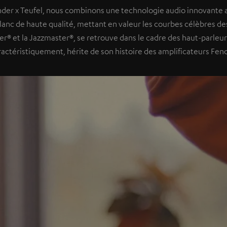
nder x Teufel, nous combinons une technologie audio innovante 
blanc de haute qualité, mettant en valeur les courbes célèbres des
ter® et la Jazzmaster®, se retrouve dans le cadre des haut-parleur
ractéristiquement, hérite de son histoire des amplificateurs Fend