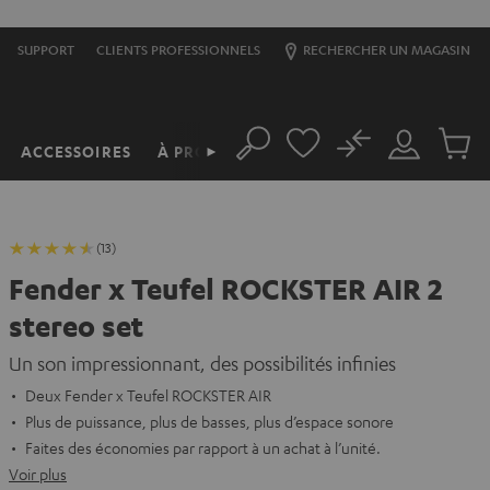
SUPPORT
CLIENTS PROFESSIONNELS
RECHERCHER UN MAGASIN
No
ACCESSOIRES
À PROPOS
►
Rechercher
Mon
Produit
compte
du
panier
(13)
Fender x Teufel ROCKSTER AIR 2
stereo set
Un son impressionnant, des possibilités infinies
Deux Fender x Teufel ROCKSTER AIR
Plus de puissance, plus de basses, plus d’espace sonore
Faites des économies par rapport à un achat à l’unité.
Voir plus