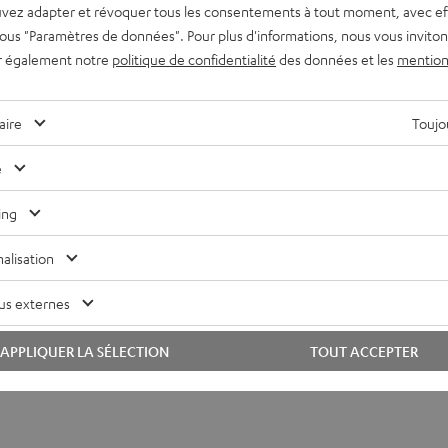
vez adapter et révoquer tous les consentements à tout moment, avec ef
 sous "Paramètres de données". Pour plus d'informations, nous vous inviton
r également notre
politique de confidentialité
des données et les
mention
aire
Toujou
e
our 13 Evaluations)
ing
S ÉVALUATIONS
alisation
us externes
APPLIQUER LA SÉLECTION
TOUT ACCEPTER