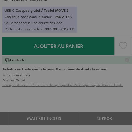
1
USB-C Casques gratuit
Teufel MOVE 2
Copiez le code dans le panier.
MOV-T4S
Seulement pour une courte période
L’offre est encore valable
0
0
D
:
0
8
H
:
2
3
M
:
1
2
S
AJOUTER AU PANIER
En stock
Achetez en toute sérénité avec 8 semaines de droit de retour
Retours
sans frais
Fabricant:
Teufel
Consignes de sécurité
Pièces de rechange
Réparations
Mises à jour logiciel
Garantie légale
MATÉRIEL INCLUS
SUPPORT