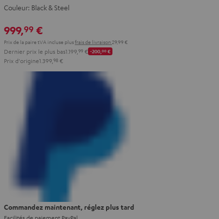
Couleur:
Black & Steel
999,
€
99
Prix de la paire tVA incluse
plus
frais de livraison
29,99 €
Dernier prix le plus bas
1.199,
99
€
-200,
00
€
Prix d'origine
1.399,
98
€
Commandez maintenant, réglez plus tard
Facilités de paiement PayPal