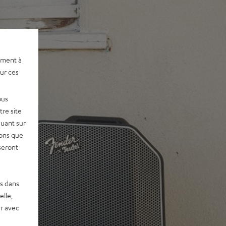
ement à
sur ces
ous
re site
quant sur
vons que
seront
es dans
elle,
r avec