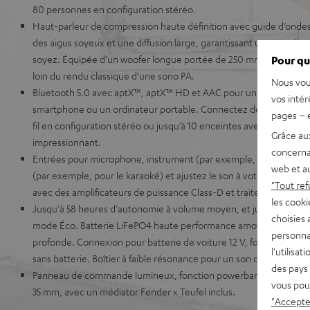
80 personnes en configuration stéréo.
Haut-parleur de compression haute définition avec guide d’ondes 
des aigus soyeux et une diffusion large, garantissant une excelle
soyez. Équipée d’un woofer longue portée de 250 mm, elle offre u
Pour qu
loin du rendu classique d'une sono PA.
Nous vou
Bluetooth 5.0 avec aptX™, aptX™ HD et AAC pour une transmissio
vos intér
smartphone ou un ordinateur portable. Connectez deux Fender x
pages – é
fil en configuration stéréo ou jusqu’à 10 enceintes avec des câbl
Grâce au
impressionnant.
concerna
Entrées pour microphone, instrument (par exemple, guitare) et A
web et au
(par exemple, pour le karaoké) et ajustez le son à votre convenan
"Tout ref
avec des amplificateurs de puissance Class-D et traitement numéri
les cooki
Jusqu'à 58 heures d'autonomie à volume moyen, et jusqu'à 31 he
choisies 
mode Éco. Batterie LiFePO4 haute performance amovible avec pr
personna
profonde. Connexion pour batterie de voiture 12 V, fonctionnem
l'utilisa
sans batterie. Boîtier à faible résonance pour un son optimal.
des pays 
Panneau de commande lumineux, fonction powerbank USB-C, file
vous pou
35 mm, avec un médiator Fender x Teufel inclus.
"Accepter