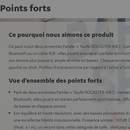
Points forts
Ce pourquoi nous aimons ce produit
Ce pack inclut deux enceintes Fender x Teufel ROCKSTER AIR 2. Con
Bluetooth ou un câble XLR : elles jouent ensuite en parfaite synchro
son encore plus puissant, ample et riche en basses. Chaque enceinte
gauche ou droit. Profitez d'une économie par rapport à l'achat à l'uni
Vue d’ensemble des points forts
Pack de deux enceintes Fender x Teufel ROCKSTER AIR 2 : connect
Bluetooth, elles jouent en stéréo parfaitement synchronisée, offr
de basses et d’espace sonore.
Son équilibré et haute résolution, avec des basses percutantes d
une excellente fidélité impulsionnelle. Puissance sonore : 103 dB (
(Peak, à 1 m), un record dans cette catégorie de taille, idéal pou