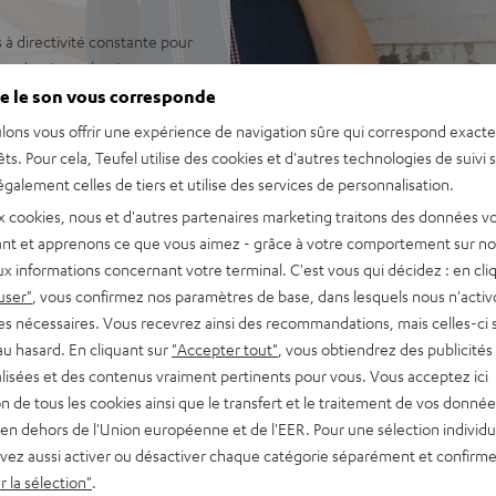
à directivité constante pour
nte clarté vocale où que vous
n son HiFi ultra-puissant,
e le son vous corresponde
lons vous offrir une expérience de navigation sûre qui correspond exact
n sans perte depuis un
êts. Pour cela, Teufel utilise des cookies et d'autres technologies de suivi 
 Teufel ROCKSTER AIR 2 sans
galement celles de tiers et utilise des services de personnalisation.
es XLR pour un setup DJ
x cookies, nous et d'autres partenaires marketing traitons des données v
nt et apprenons ce que vous aimez - grâce à votre comportement sur not
UX. Mixez tout via Bluetooth
x informations concernant votre terminal. C'est vous qui décidez : en cli
ce. Amplification efficace
user"
, vous confirmez nos paramètres de base, dans lesquels nous n'acti
que du signal 32 bits.
es nécessaires. Vous recevrez ainsi des recommandations, mais celles-ci 
ures à volume maximal en
au hasard. En cliquant sur
"Accepter tout"
, vous obtiendrez des publicités
otection contre la décharge
lisées et des contenus vraiment pertinents pour vous. Vous acceptez ici
ent secteur possible même
tion de tous les cookies ainsi que le transfert et le traitement de vos donné
en dehors de l'Union européenne et de l'EER. Pour une sélection individu
t de montage pour trépied
vez aussi activer ou désactiver chaque catégorie séparément et confirme
 la sélection"
.