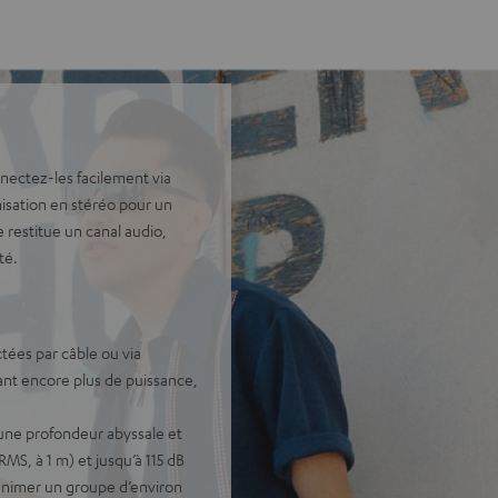
nectez-les facilement via
nisation en stéréo pour un
 restitue un canal audio,
té.
ées par câble ou via
ant encore plus de puissance,
’une profondeur abyssale et
RMS, à 1 m) et jusqu’à 115 dB
r animer un groupe d’environ