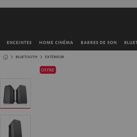
ERS LE
ONTENU
ENCEINTES
HOME CINÉMA
BARRES DE SON
BLUE
Page
d’accueil
BLUETOOTH
EXTÉRIEUR
OFFRE