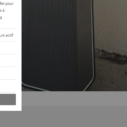
fet pour
s à
s
rs actif