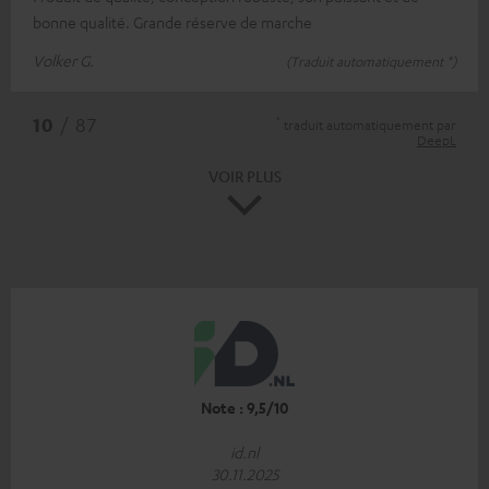
bonne qualité. Grande réserve de marche
Volker G.
(Traduit automatiquement *)
*
10
/ 87
traduit automatiquement par
DeepL
VOIR PLUS
Note : 9,5/10
id.nl
30.11.2025