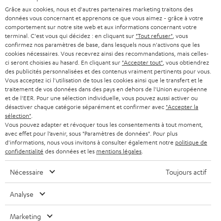
SYSTEMES COMPLETS HOME CINEMA
SUPPORT
Grâce aux cookies, nous et d'autres partenaires marketing traitons des
l
Boutiques en ligne Teufel
données vous concernant et apprenons ce que vous aimez - grâce à votre
BARRES DE SON
a
comportement sur notre site web et aux informations concernant votre
CARRIÈRE
terminal. C'est vous qui décidez : en cliquant sur
"Tout refuser"
, vous
ALLEMAGNE
n
confirmez nos paramètres de base, dans lesquels nous n'activons que les
STEREO
PRESSE
cookies nécessaires. Vous recevrez ainsi des recommandations, mais celles-
e
ci seront choisies au hasard. En cliquant sur
"Accepter tout"
, vous obtiendrez
AUTRICHE
SMART HOME
w
des publicités personnalisées et des contenus vraiment pertinents pour vous.
B2B
Vous acceptez ici l'utilisation de tous les cookies ainsi que le transfert et le
s
traitement de vos données dans des pays en dehors de l'Union européenne
SUISSE
BLUETOOTH
BLOG
et de l'EER. Pour une sélection individuelle, vous pouvez aussi activer ou
l
désactiver chaque catégorie séparément et confirmer avec
"Accepter la
CASQUES AUDIO
e
sélection"
.
PAYS-BAS
NEWSLETTER
Vous pouvez adapter et révoquer tous les consentements à tout moment,
t
avec effet pour l’avenir, sous "Paramètres de données". Pour plus
CASQUES BLUETOOTH AUDIO
MAGASINS
d'informations, nous vous invitons à consulter également notre
politique de
BELGIQUE
t
confidentialité
des données et les
mentions légales
.
SYSTEMES COMPLETS
e
AVANTAGES D’ACHAT
FRANCE
Nécessaire
Toujours actif
r
ENCEINTES
L’HISTOIRE DE TEUFEL
Analyse
POLOGNE
ULTIMA
MANAGEMENT
Marketing
ÉCOUTEURS INTRA-AURICULAIRES