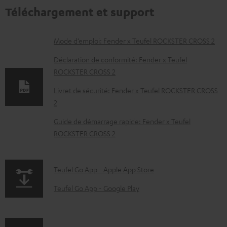
Téléchargement et support
D
Mode d’emploi: Fender x Teufel ROCKSTER CROSS 2
o
Déclaration de conformité: Fender x Teufel
c
ROCKSTER CROSS 2
u
Livret de sécurité: Fender x Teufel ROCKSTER CROSS
m
2
e
Guide de démarrage rapide: Fender x Teufel
n
ROCKSTER CROSS 2
t
s
p
Teufel Go App - Apple App Store
t
a
Teufel Go App - Google Play
é
g
l
e
é