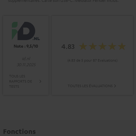
supplémentaires. Carte son USB-C. Médiator Fender inclus.
4.83
Note : 9,5/10
id.nl
(4.83 de 5 pour 87 Evaluations)
30.11.2025
TOUS LES
RAPPORTS DE
TOUTES LES ÉVALUATIONS
TESTS
Fonctions