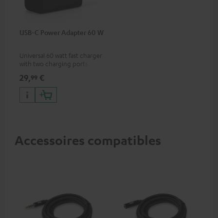
USB-C Power Adapter 60 W
Universal 60 watt fast charger
with two charging ports
(USB-C 60 watts/USB 7.5
29,
€
99
watts) for headphones &
portables as well as laptops
and additional devices with
up to 60 watts of power and
USB-C connectivity
Accessoires compatibles