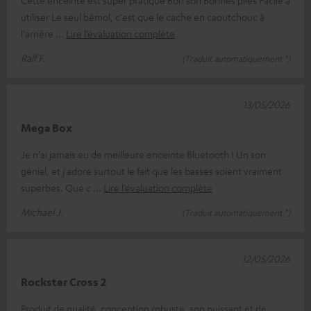
Cette enceinte est super pratique Bon son Bonnes piles Facile à
utiliser Le seul bémol, c'est que le cache en caoutchouc à
l'arrière
Lire l’évaluation complète
Ralf F.
(Traduit automatiquement *)
13/05/2026
Mega Box
Je n'ai jamais eu de meilleure enceinte Bluetooth ! Un son
génial, et j'adore surtout le fait que les basses soient vraiment
superbes. Que c
Lire l’évaluation complète
Michael J.
(Traduit automatiquement *)
12/05/2026
Rockster Cross 2
Produit de qualité, conception robuste, son puissant et de