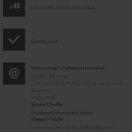
.
c
I
Informations relatives à l’expédition
p
h
n
r
a
f
o
r
o
d
I
Garantie légale
g
r
u
n
e
m
c
f
a
a
t
o
D
b
Votre conseil d'achat personnalisé
t
.
r
é
(00)800 200 300 40
l
i
s
Lundi-vendredi de 09:00 à 17:00 ; fermé le samedi,
m
t
e
o
u
dimanche
a
a
s
n
et jours fériés.
p
t
i
s
Support Teufel
p
i
l
r
Questions fréquemment posées
o
Magasin Teufel
o
s
e
r
Faites l’expérience de nos produits de près et
n
c
l