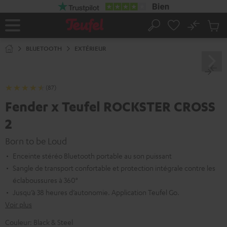
ERS LE
ONTENU
No
Sau
Page
Rechercher
Produi
d’accueil
du
BLUETOOTH
EXTÉRIEUR
panier
(87)
Fender x Teufel ROCKSTER CROSS
2
Born to be Loud
Enceinte stéréo Bluetooth portable au son puissant
Sangle de transport confortable et protection intégrale contre les
éclaboussures à 360°
Jusqu’à 38 heures d’autonomie. Application Teufel Go.
Voir plus
Couleur:
Black & Steel