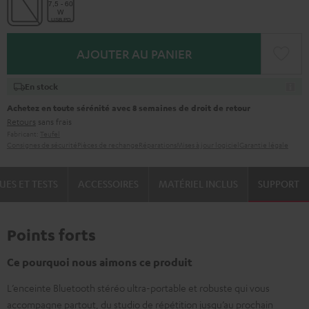
AJOUTER AU PANIER
En stock
Achetez en toute sérénité avec 8 semaines de droit de retour
Retours
sans frais
Fabricant:
Teufel
Consignes de sécurité
Pièces de rechange
Réparations
Mises à jour logiciel
Garantie légale
UES ET TESTS
ACCESSOIRES
MATÉRIEL INCLUS
SUPPORT
Points forts
Ce pourquoi nous aimons ce produit
L’enceinte Bluetooth stéréo ultra-portable et robuste qui vous
accompagne partout, du studio de répétition jusqu’au prochain