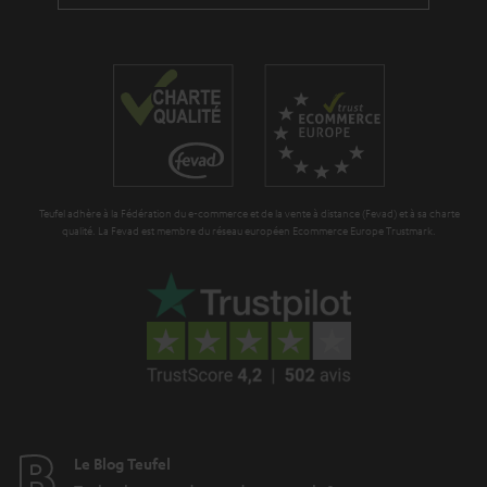
i
r
t
d
a
i
d
n
o
e
t
n
n
i
e
Teufel adhère à la Fédération du e-commerce et de la vente à distance (Fevad) et à sa charte
qualité. La Fevad est membre du réseau européen Ecommerce Europe Trustmark.
Le Blog Teufel