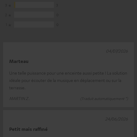
3
3
2
0
1
0
04/07/2026
Marteau
Une telle puissance pour une enceinte aussi petite ! La solution
idéale pour écouter de la musique en déplacement ou sur la
terrasse.
MARTIN Z.
(Traduit automatiquement *)
24/06/2026
Petit mais raffiné