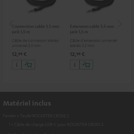
Connection cable 3.5 mm
Extension cable 3.5 mm
US
jack 1,5 m
jack 1,5 m
Câble de connexion stéréo
Câble d'extension universel
Cha
universel 3,5 mm
stéréo 3,5 mm
uni
pou
12,
€
12,
€
19
99
99
por
iPh
And
app
Matériel inclus
Fender x Teufel ROCKSTER CROSS 2
1 × Câble de charge USB‑C pour ROCKSTER CROSS 2