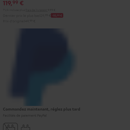
119,
€
99
TVA incluse
plus
frais de livraison
9,99 €
Dernier prix le plus bas
129,
99
€
-10,
00
€
Prix d'origine
149,
99
€
Commandez maintenant, réglez plus tard
Facilités de paiement PayPal