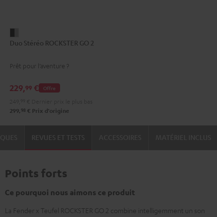
Duo
Duo Stéréo ROCKSTER GO 2
Stéréo
ROCKSTER
Prêt pour l’aventure ?
GO
2
229,
€
99
Offre
Black
249,
99
€
Dernier prix le plus bas
&
98
299,
€
Prix d'origine
Steel
IQUES
REVUES ET TESTS
ACCESSOIRES
MATÉRIEL INCLUS
Points forts
Ce pourquoi nous aimons ce produit
La Fender x Teufel ROCKSTER GO 2 combine intelligemment un son