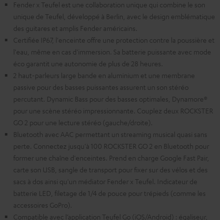
Fender x Teufel est une collaboration unique qui combine le son
unique de Teufel, développé à Berlin, avec le design emblématique
des guitares et amplis Fender américains.
Certifiée IP67, l'enceinte offre une protection contre la poussière et
l'eau, même en cas d'immersion. Sa batterie puissante avec mode
éco garantit une autonomie de plus de 28 heures.
2 haut-parleurs large bande en aluminium et une membrane
passive pour des basses puissantes assurent un son stéréo
percutant. Dynamic Bass pour des basses optimales, Dynamore®
pour une scène stéréo impressionnante. Couplez deux ROCKSTER
GO 2 pour une lecture stéréo (gauche/droite).
Bluetooth avec AAC permettant un streaming musical quasi sans
perte. Connectez jusqu'à 100 ROCKSTER GO 2 en Bluetooth pour
former une chaîne d'enceintes. Prend en charge Google Fast Pair,
carte son USB, sangle de transport pour fixer sur des vélos et des
sacs à dos ainsi qu'un médiator Fender x Teufel. Indicateur de
batterie LED, filetage de 1/4 de pouce pour trépieds (comme les
accessoires GoPro).
Compatible avec l’application Teufel Go (iOS/Android) : égaliseur,