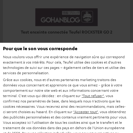
Test enceinte connectée Teufel ROCKSTER GO 2
www.gohanblog.fr
Pour que le son vous corresponde
22.04.2024
Nous voulons vous offrir une expérience de navigation sûre qui correspond
Plus…
exactement à vos intérêts. Pour cela, Teufel utilise des cookies et d'autres
technologies de suivi sur ces pages – également celles de tiers et utilise des
services de personnalisation.
Grâce aux cookies, nous et d'autres partenaires marketing traitons des
données vous concernant et apprenons ce que vous aimez - grâce à votre
comportement sur notre site web et aux informations concernant votre
terminal. C'est vous qui décidez : en cliquant sur
"Tout refuser"
, vous
confirmez nos paramètres de base, dans lesquels nous n'activons que les
cookies nécessaires. Vous recevrez ainsi des recommandations, mais celles-
Rockster Go 2 : une enceinte insubmersible
ci seront choisies au hasard. En cliquant sur
"Accepter tout"
, vous obtiendrez
des publicités personnalisées et des contenus vraiment pertinents pour vous.
cnetfrance.fr
Vous acceptez ici l'utilisation de tous les cookies ainsi que le transfert et le
10.04.2024
traitement de vos données dans des pays en dehors de l'Union européenne