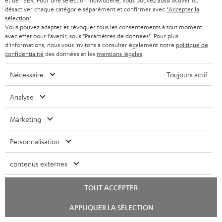
et de l'EER. Pour une sélection individuelle, vous pouvez aussi activer ou
Plus…
désactiver chaque catégorie séparément et confirmer avec
"Accepter la
sélection"
.
Vous pouvez adapter et révoquer tous les consentements à tout moment,
avec effet pour l’avenir, sous "Paramètres de données". Pour plus
d'informations, nous vous invitons à consulter également notre
politique de
confidentialité
des données et les
mentions légales
.
Nécessaire
Toujours actif
TEUFEL ROCKSTER GO 2 POUR LES AMOUREUX DE LA
Analyse
MUSIQUE
cequepensesleshommes.fr
Marketing
11.03.2024
Personnalisation
Plus…
contenus externes
TOUT ACCEPTER
Lancer
Teufel Rockster Go 2 Haut-parleur Bluetooth
APPLIQUER LA SÉLECTION
le
chat