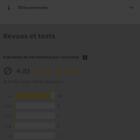
Télécommande
Revues et tests
Evaluations de nos client(e)s pour ce produit.
4.83
(4.83 de 5 pour 164 Evaluations)
5
147
4
8
3
7
2
2
1
0