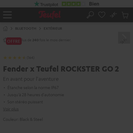
ERS LE
ONTENU
No
Sau
Page
Rechercher
Produi
d’accueil
du
BLUETOOTH
EXTÉRIEUR
panier
Vendu plus de
fois le mois dernier.
240
OFFRE
(164)
Fender x Teufel ROCKSTER GO 2
En avant pour l'aventure
Étanche selon la norme IP67
Jusqu'à 28 heures d'autonomie
Son stéréo puissant
Voir plus
Couleur:
Black & Steel