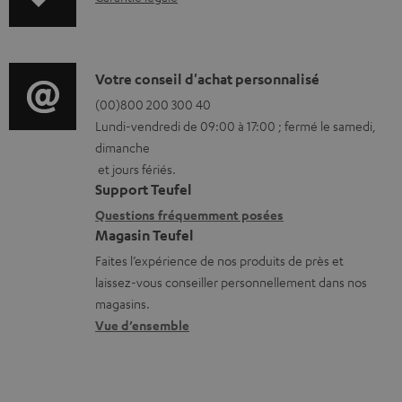
t
n
é
f
l
o
D
Votre conseil d'achat personnalisé
é
r
é
(00)800 200 300 40
c
Lundi-vendredi de 09:00 à 17:00 ; fermé le samedi,
m
t
h
dimanche
a
a
et jours fériés.
a
t
i
Support Teufel
r
i
l
Questions fréquemment posées
g
Magasin Teufel
o
s
e
Faites l’expérience de nos produits de près et
n
c
a
laissez-vous conseiller personnellement dans nos
s
o
magasins.
b
r
n
Vue d’ensemble
l
e
t
e
l
a
s