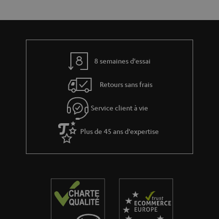
a
c
t
t
i
v
e
8 semaines d'essai
s
Retours sans frais
à
l
Service client à vie
a
g
Plus de 45 ans d'expertise
a
r
a
n
t