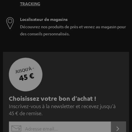
TRACKING
Localisateur de magasins
Découvrez nos produits de près et venez au magasin pour
des conseils personnalisés.
JUSQU'À -
45 €
I
Choisissez votre bon d'achat !
Inscrivez-vous à la newsletter et recevez jusqu'à
n
45 € de remise.
s
c
S'ABO
EMAIL