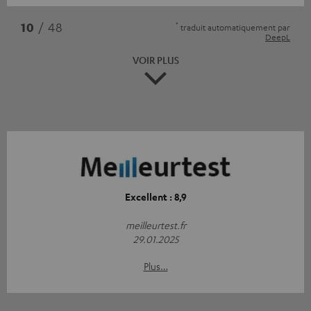
*
10
/ 48
traduit automatiquement par
DeepL
VOIR PLUS
Excellent : 8,9
meilleurtest.fr
29.01.2025
Plus…