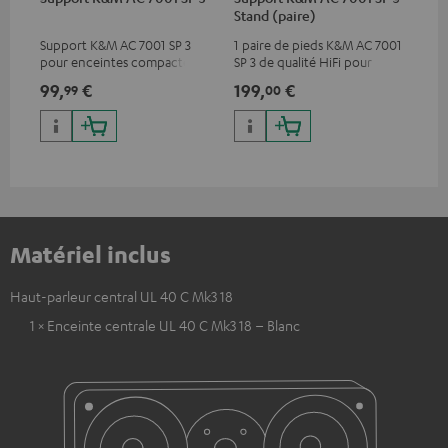
Stand (paire)
AC
Support K&M AC 7001 SP 3
1 paire de pieds K&M AC 7001
Sup
pour enceintes compactes
SP 3 de qualité HiFi pour
pou
Teufel
enceintes compactes Teufel
cai
99,
€
199,
€
29
99
00
Matériel inclus
Haut-parleur central UL 40 C Mk3 18
1 × Enceinte centrale UL 40 C Mk3 18 – Blanc