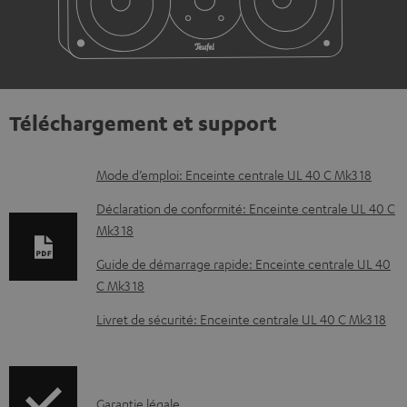
Téléchargement et support
D
Mode d’emploi: Enceinte centrale UL 40 C Mk3 18
o
Déclaration de conformité: Enceinte centrale UL 40 C
c
Mk3 18
u
Guide de démarrage rapide: Enceinte centrale UL 40
m
C Mk3 18
e
Livret de sécurité: Enceinte centrale UL 40 C Mk3 18
n
t
s
I
Garantie légale