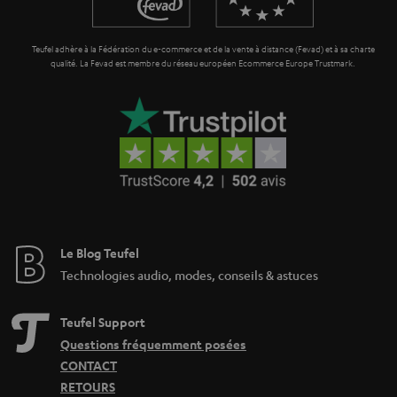
i
e
Teufel adhère à la Fédération du e-commerce et de la vente à distance (Fevad) et à sa charte
qualité. La Fevad est membre du réseau européen Ecommerce Europe Trustmark.
Le Blog Teufel
Technologies audio, modes, conseils & astuces
Teufel Support
Questions fréquemment posées
CONTACT
RETOURS