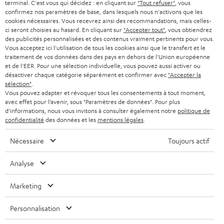
w
terminal. C'est vous qui décidez : en cliquant sur
"Tout refuser"
, vous
B2B
confirmez nos paramètres de base, dans lesquels nous n'activons que les
s
SUISSE
cookies nécessaires. Vous recevrez ainsi des recommandations, mais celles-
BLUETOOTH
BLOG
ci seront choisies au hasard. En cliquant sur
"Accepter tout"
, vous obtiendrez
l
des publicités personnalisées et des contenus vraiment pertinents pour vous.
CASQUES AUDIO
e
Vous acceptez ici l'utilisation de tous les cookies ainsi que le transfert et le
PAYS-BAS
NEWSLETTER
traitement de vos données dans des pays en dehors de l'Union européenne
t
CASQUES BLUETOOTH AUDIO
et de l'EER. Pour une sélection individuelle, vous pouvez aussi activer ou
MAGASINS
désactiver chaque catégorie séparément et confirmer avec
"Accepter la
BELGIQUE
t
sélection"
.
SYSTEMES COMPLETS
e
AVANTAGES D’ACHAT
Vous pouvez adapter et révoquer tous les consentements à tout moment,
avec effet pour l’avenir, sous "Paramètres de données". Pour plus
FRANCE
r
ENCEINTES
d'informations, nous vous invitons à consulter également notre
politique de
L’HISTOIRE DE TEUFEL
confidentialité
des données et les
mentions légales
.
POLOGNE
ULTIMA
MANAGEMENT
Nécessaire
Toujours actif
ÉCOUTEURS INTRA-AURICULAIRES
ESPAGNE
DEVELOPPEMENT DURABLE
Analyse
Sous réserve de modifications techniques, de fautes de frappe et d’autres
FANSHOP
VALEURS
erreurs. Les accessoires figurant sur l’image ne font pas partie du contenu de
Marketing
ITALIE
livraison. D’éventuels frais d’élimination des batteries sont inclus dans le prix.
NOUVEAUTÉS
ACCESSIBILITÉ
Personnalisation
USA
©2026 Lautsprecher Teufel GmbH - Tous droits réservés.