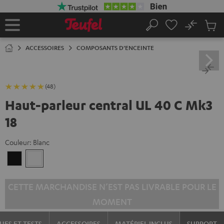
ERS LE
ONTENU
No
Sau
Page
Rechercher
Produi
d’accueil
du
ACCESSOIRES
COMPOSANTS D’ENCEINTE
panier
(48)
Haut-parleur central UL 40 C Mk3
18
Couleur:
Blanc
Noir
Blanc
CETTE MARCHANDISE N’EST PAS LIVRABLE POUR LE
MOMENT
UES ET TESTS
ACCESSOIRES
MATÉRIEL INCLUS
SUPPORT