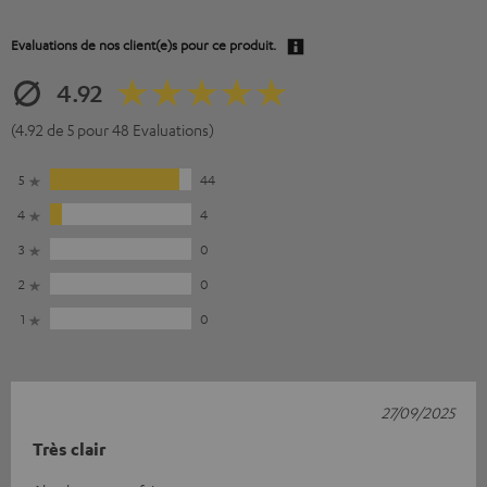
Evaluations de nos client(e)s pour ce produit.
4.92
(4.92 de 5 pour 48 Evaluations)
5
44
4
4
3
0
2
0
1
0
27/09/2025
Très clair