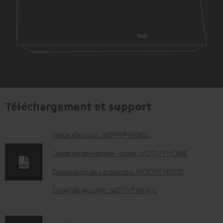
Téléchargement et support
D
Mode d’emploi: MOTIV® HOME
o
Guide de démarrage rapide: MOTIV® HOME
c
Déclaration de conformité: MOTIV® HOME
u
Livret de sécurité: MOTIV® HOME
m
e