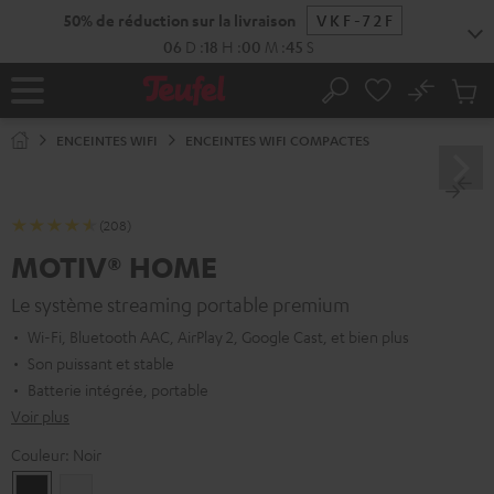
ERS LE
ONTENU
No
Sau
Page
Rechercher
Produi
d’accueil
du
ENCEINTES WIFI
ENCEINTES WIFI COMPACTES
panier
(208)
MOTIV® HOME
Le système streaming portable premium
Wi-Fi, Bluetooth AAC, AirPlay 2, Google Cast, et bien plus
Son puissant et stable
Batterie intégrée, portable
Voir plus
Couleur:
Noir
Noir
Blanc