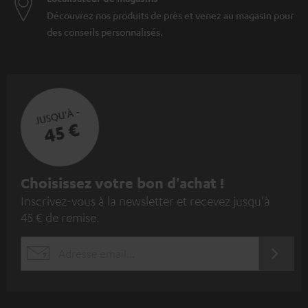
Découvrez nos produits de près et venez au magasin pour
des conseils personnalisés.
JUSQU'À -
45 €
I
Choisissez votre bon d'achat !
Inscrivez-vous à la newsletter et recevez jusqu'à
n
45 € de remise.
s
c
S'ABO
EMAIL
r
WIDGET
i
v