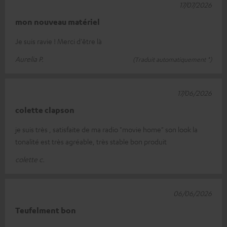
17/07/2026
mon nouveau matériel
Je suis ravie ! Merci d'être là
Aurelia P.
(Traduit automatiquement *)
17/06/2026
colette clapson
je suis très , satisfaite de ma radio "movie home" son look la
tonalité est très agréable, très stable bon produit
colette c.
06/06/2026
Teufelment bon