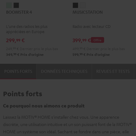
BOOMSTER
BOOMSTER
MUSICSTATION
MUSICSTATION
BOOMSTER 4
MUSICSTATION
4
4
Noir
Blanc
Mint
Night
L’une des radios les plus
Radio avec lecteur CD
Green
Black
appréciées en Europe.
299,
€
399,
€
99
99
Offre
249,
99
€
Dernier prix le plus bas
499,
99
€
Dernier prix le plus bas
99
99
349,
€
Prix d'origine
599,
€
Prix d'origine
POINTS FORTS
DONNÉES TECHNIQUES
REVUES ET TESTS
Points forts
Ce pourquoi nous aimons ce produit
Laissez la MOTIV® HOME s'installer chez vous. Une apparence
discrète, une utilisation intuitive et un son puissant font de la MOTIV®
HOME un système son idéal. Sachant se fondre dans une pièce, elle