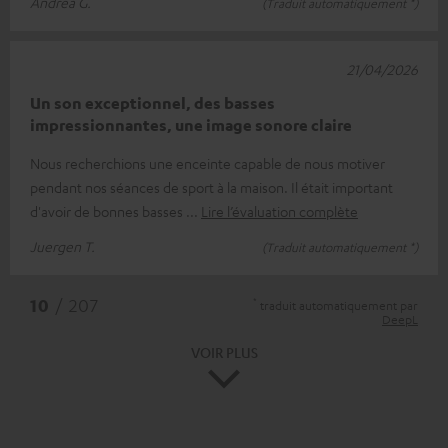
Andrea G.
(Traduit automatiquement *)
21/04/2026
Un son exceptionnel, des basses
impressionnantes, une image sonore claire
Nous recherchions une enceinte capable de nous motiver
pendant nos séances de sport à la maison. Il était important
d'avoir de bonnes basses
Lire l’évaluation complète
Juergen T.
(Traduit automatiquement *)
*
10
/ 207
traduit automatiquement par
DeepL
VOIR PLUS