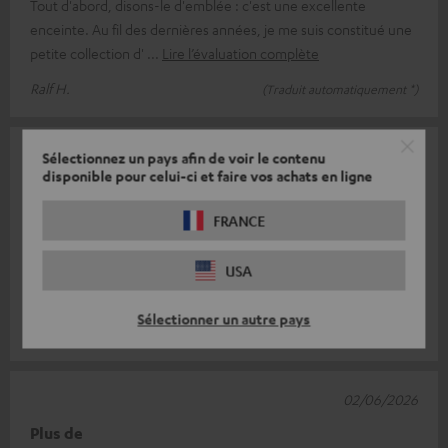
Tout d'abord, disons-le d'emblée : c'est une excellente
enceinte. Au fil des dernières années, je me suis constitué une
petite collection d'
Lire l’évaluation complète
Ralf H.
(Traduit automatiquement *)
06/06/2026
Sélectionnez un pays afin de voir le contenu
disponible pour celui-ci et faire vos achats en ligne
Une enceinte haut de gamme : c'est déjà ma
deuxième !
FRANCE
Je possédais déjà une enceinte Teufel Motive Home et je l'ai
USA
tellement appréciée que j'en ai récemment acheté une
deuxième. Cela en dit long
Lire l’évaluation complète
Sélectionner un autre pays
Gerard K.
(Traduit automatiquement *)
02/06/2026
Plus de