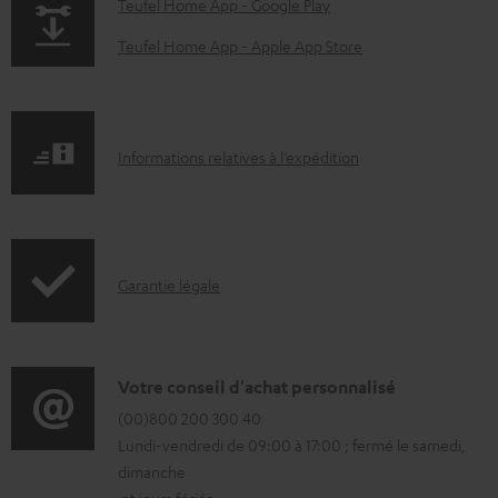
n
p
Teufel Home App - Google Play
t
a
Teufel Home App - Apple App Store
s
g
t
e
é
.
I
Informations relatives à l’expédition
l
p
n
é
r
f
c
o
o
h
d
I
Garantie légale
r
a
u
n
m
r
c
f
a
g
t
o
D
Votre conseil d'achat personnalisé
t
e
.
r
é
(00)800 200 300 40
i
a
s
Lundi-vendredi de 09:00 à 17:00 ; fermé le samedi,
m
t
o
b
u
dimanche
a
a
n