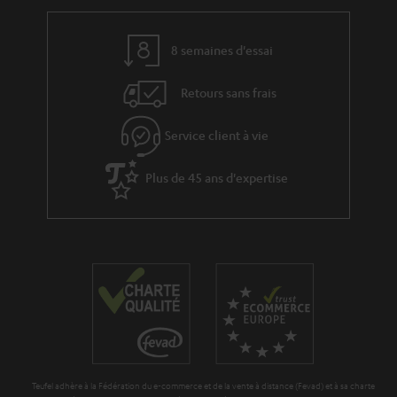
l
l
p
e
a
é
8 semaines d'essai
_
g
d
h
Retours sans frais
a
i
i
r
t
Service client à vie
d
a
i
d
n
Plus de 45 ans d'expertise
o
e
t
n
n
i
e
Teufel adhère à la Fédération du e-commerce et de la vente à distance (Fevad) et à sa charte