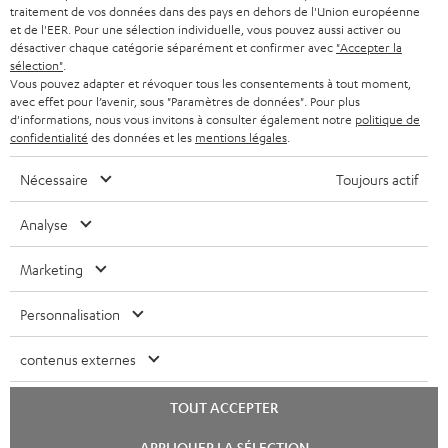
l
traitement de vos données dans des pays en dehors de l'Union européenne
CASQUES AUDIO
e
PAYS-BAS
NEWSLETTER
et de l'EER. Pour une sélection individuelle, vous pouvez aussi activer ou
désactiver chaque catégorie séparément et confirmer avec
"Accepter la
t
CASQUES BLUETOOTH AUDIO
sélection"
.
MAGASINS
BELGIQUE
Vous pouvez adapter et révoquer tous les consentements à tout moment,
t
avec effet pour l’avenir, sous "Paramètres de données". Pour plus
SYSTEMES COMPLETS
e
AVANTAGES D’ACHAT
d'informations, nous vous invitons à consulter également notre
politique de
confidentialité
des données et les
mentions légales
.
FRANCE
r
ENCEINTES
L’HISTOIRE DE TEUFEL
Nécessaire
Toujours actif
POLOGNE
ULTIMA
MANAGEMENT
Analyse
ÉCOUTEURS INTRA-AURICULAIRES
ESPAGNE
DEVELOPPEMENT DURABLE
Marketing
Sous réserve de modifications techniques, de fautes de frappe et d’autres
FANSHOP
VALEURS
erreurs. Les accessoires figurant sur l’image ne font pas partie du contenu de
ITALIE
Personnalisation
livraison. D’éventuels frais d’élimination des batteries sont inclus dans le prix.
NOUVEAUTÉS
ACCESSIBILITÉ
USA
contenus externes
©2026 Lautsprecher Teufel GmbH - Tous droits réservés.
Mentions légales
CGV
Politique de confidentialité
TOUT ACCEPTER
AUTRES PAYS
Paramètres de confidentialité
EU Data Act
renoncer au contrat ici
Lancer
APPLIQUER LA SÉLECTION