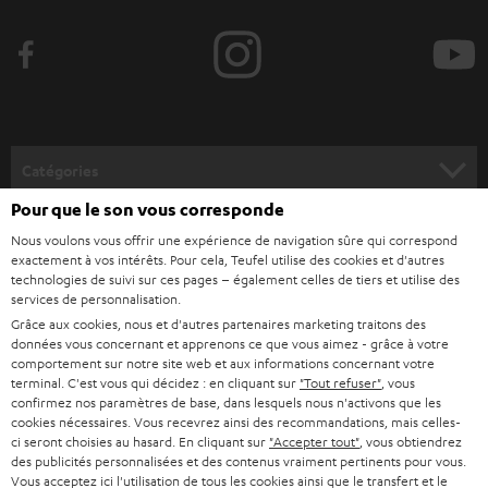
e
z
-
v
o
Catégories
u
Pour que le son vous corresponde
HOME CINEMA
s
Société
Nous voulons vous offrir une expérience de navigation sûre qui correspond
à
exactement à vos intérêts. Pour cela, Teufel utilise des cookies et d'autres
SYSTEMES COMPLETS HOME CINEMA
technologies de suivi sur ces pages – également celles de tiers et utilise des
SUPPORT
l
Boutiques en ligne Teufel
services de personnalisation.
BARRES DE SON
a
Grâce aux cookies, nous et d'autres partenaires marketing traitons des
CARRIÈRE
ALLEMAGNE
données vous concernant et apprenons ce que vous aimez - grâce à votre
n
comportement sur notre site web et aux informations concernant votre
STEREO
PRESSE
terminal. C'est vous qui décidez : en cliquant sur
"Tout refuser"
, vous
e
AUTRICHE
confirmez nos paramètres de base, dans lesquels nous n'activons que les
SMART HOME
w
cookies nécessaires. Vous recevrez ainsi des recommandations, mais celles-
B2B
ci seront choisies au hasard. En cliquant sur
"Accepter tout"
, vous obtiendrez
s
SUISSE
BLUETOOTH
des publicités personnalisées et des contenus vraiment pertinents pour vous.
BLOG
Vous acceptez ici l'utilisation de tous les cookies ainsi que le transfert et le