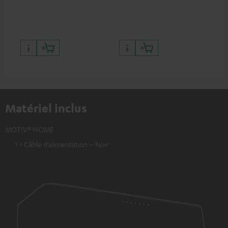
commutation électronique
599
33/45/78
899
Matériel inclus
MOTIV® HOME
1 × Câble d’alimentation – Noir