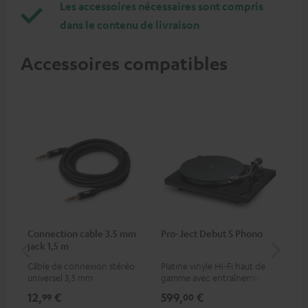
Les accessoires nécessaires sont compris
dans le contenu de livraison
Accessoires compatibles
Connection cable 3.5 mm
Pro-Ject Debut S Phono
MO
jack 1,5 m
Câble de connexion stéréo
Platine vinyle Hi-Fi haut de
Str
universel 3,5 mm
gamme avec entraînement
pou
par courroie, convient pour
que
12,
€
599,
€
79
99
00
les LP et les singles,