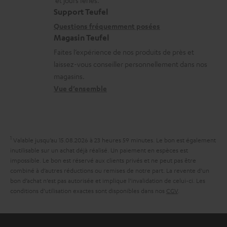
et jours fériés.
l
p
t
i
s
Support Teufel
e
p
i
l
r
Questions fréquemment posées
s
o
Magasin Teufel
o
s
e
r
Faites l’expérience de nos produits de près et
n
c
l
t
laissez-vous conseiller personnellement dans nos
s
o
a
magasins.
.
r
n
t
Vue d’ensemble
l
e
t
i
i
l
a
v
n
a
c
e
k
1
Valable jusqu’au 15.08.2026 à 23 heures 59 minutes.
Le bon est également
t
t
s
inutilisable sur un achat déjà réalisé. Un paiement en espèces est
s
i
impossible. Le bon est réservé aux clients privés et ne peut pas être
à
.
combiné à d’autres réductions ou remises de notre part. La revente d’un
v
l
bon d’achat n’est pas autorisée et implique l’invalidation de celui-ci. Les
t
e
conditions d’utilisation exactes sont disponibles dans nos
CGV
.
’
i
s
e
t
à
x