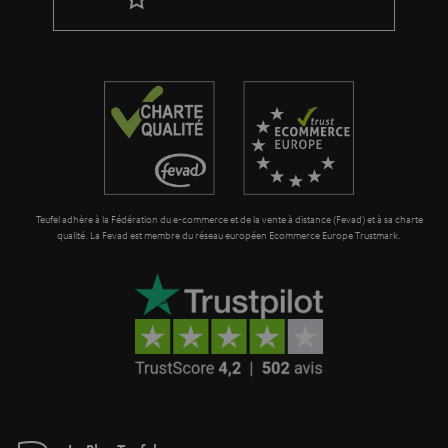
a
g
a
r
a
n
t
Teufel adhère à la Fédération du e-commerce et de la vente à distance (Fevad) et à sa charte
i
qualité. La Fevad est membre du réseau européen Ecommerce Europe Trustmark.
e