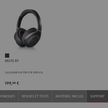
MUTE
MUTE BT
BT
dark
La puissance dans le silence
199,
€
99
CHNIQUES
REVUES ET TESTS
MATÉRIEL INCLUS
SUPPORT