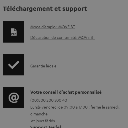
Téléchargement et support
D
Mode d’emploi: MOVE BT
o
Déclaration de conformité: MOVE BT
c
u
m
I
Garantie légale
e
n
n
f
t
o
D
Votre conseil d'achat personnalisé
s
r
é
(00)800 200 300 40
t
Lundi-vendredi de 09:00 à 17:00 ; fermé le samedi,
m
t
é
dimanche
a
a
l
et jours fériés.
t
i
Support Teufel