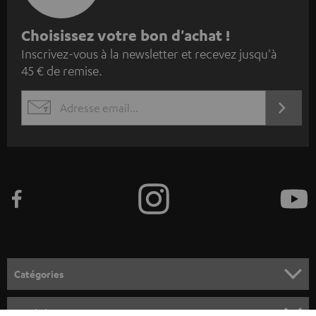
I
Choisissez votre bon d'achat !
Inscrivez-vous à la newsletter et recevez jusqu'à
n
45 € de remise.
s
c
S'ABO
EMAIL
r
WIDGET
i
v
e
z
-
v
o
Catégories
u
HOME CINEMA
s
Société