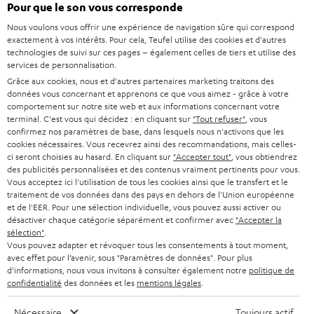
Pour que le son vous corresponde
à
SYSTEMES COMPLETS HOME CINEMA
Nous voulons vous offrir une expérience de navigation sûre qui correspond
SUPPORT
l
Boutiques en ligne Teufel
exactement à vos intérêts. Pour cela, Teufel utilise des cookies et d'autres
BARRES DE SON
technologies de suivi sur ces pages – également celles de tiers et utilise des
a
CARRIÈRE
services de personnalisation.
ALLEMAGNE
n
Grâce aux cookies, nous et d'autres partenaires marketing traitons des
STEREO
PRESSE
données vous concernant et apprenons ce que vous aimez - grâce à votre
e
AUTRICHE
comportement sur notre site web et aux informations concernant votre
SMART HOME
w
terminal. C'est vous qui décidez : en cliquant sur
"Tout refuser"
, vous
B2B
confirmez nos paramètres de base, dans lesquels nous n'activons que les
s
SUISSE
cookies nécessaires. Vous recevrez ainsi des recommandations, mais celles-
BLUETOOTH
BLOG
ci seront choisies au hasard. En cliquant sur
"Accepter tout"
, vous obtiendrez
l
des publicités personnalisées et des contenus vraiment pertinents pour vous.
CASQUES AUDIO
e
Vous acceptez ici l'utilisation de tous les cookies ainsi que le transfert et le
PAYS-BAS
NEWSLETTER
traitement de vos données dans des pays en dehors de l'Union européenne
t
CASQUES BLUETOOTH AUDIO
et de l'EER. Pour une sélection individuelle, vous pouvez aussi activer ou
MAGASINS
désactiver chaque catégorie séparément et confirmer avec
"Accepter la
BELGIQUE
t
sélection"
.
SYSTEMES COMPLETS
e
AVANTAGES D’ACHAT
Vous pouvez adapter et révoquer tous les consentements à tout moment,
avec effet pour l’avenir, sous "Paramètres de données". Pour plus
FRANCE
r
ENCEINTES
d'informations, nous vous invitons à consulter également notre
politique de
L’HISTOIRE DE TEUFEL
confidentialité
des données et les
mentions légales
.
POLOGNE
ULTIMA
MANAGEMENT
Nécessaire
Toujours actif