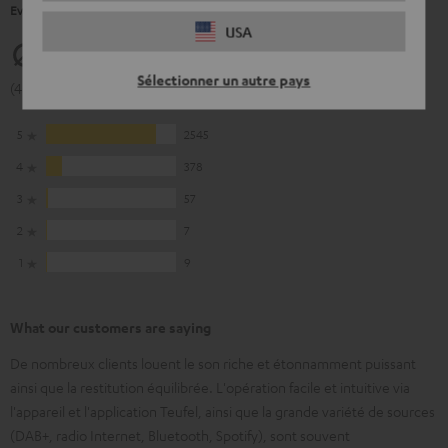
Evaluations de nos client(e)s pour ce produit.
USA
4.82
Sélectionner un autre pays
(4.82 de 5 pour 2996 Evaluations)
5
2545
4
378
3
57
2
7
1
9
What our customers are saying
De nombreux clients louent le son riche et étonnamment puissant
ainsi que la restitution équilibrée. L'opération facile et intuitive via
l'appareil et l'application Teufel, ainsi que la grande variété de sources
(DAB+, radio Internet, Bluetooth, Spotify), sont souvent