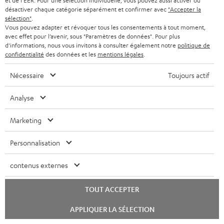
et de l'EER. Pour une sélection individuelle, vous pouvez aussi activer ou
désactiver chaque catégorie séparément et confirmer avec
"Accepter la
sélection"
.
Vous pouvez adapter et révoquer tous les consentements à tout moment,
avec effet pour l’avenir, sous "Paramètres de données". Pour plus
d'informations, nous vous invitons à consulter également notre
politique de
confidentialité
des données et les
mentions légales
.
Le Blog Teufel
Nécessaire
Toujours actif
Technologies audio, modes, conseils & astuces
Analyse
Teufel Support
Marketing
Questions fréquemment posées
CONTACT
Personnalisation
RETOURS
TRACKING
contenus externes
Localisateur de magasins
TOUT ACCEPTER
Découvrez nos produits de près et venez au magasin pour
Lancer
APPLIQUER LA SÉLECTION
des conseils personnalisés.
le
chat