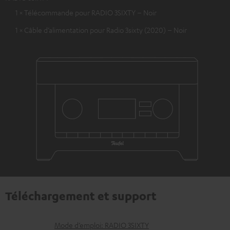
1 × Télécommande pour RADIO 3SIXTY – Noir
1 × Câble d’alimentation pour Radio 3sixty (2020) – Noir
Téléchargement et support
D
Mode d’emploi: RADIO 3SIXTY