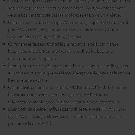
Son à 360 degrés : Grâce à la technologie Dynamore, profitez d’un
son clair et puissant partout dans la pièce. Le subwoofer orienté
vers le bas garantit des basses profondes et un volume élevé.
Grande capacité de stockage : Mémorisez jusqu’à 150 stations - 30
pour FM & DAB+, 30 pour podcasts et radios Internet, 8 pour
Amazon Music, 10 pour Spotify Connect.
Commandes faciles : Contrôlez la radio via la télécommande,
l’application Teufel Remote (iOS/Android) ou les boutons
directement sur l’appareil.
Réveil personnalisé : Programmez deux alarmes et réveillez-vous
au son de votre musique préférée. L’écran couleur réglable affiche
heure, station et titre.
Connectivité et pratique : Profitez de l’entrée AUX, de la fonction
Powerbank pour recharger vos appareils, de l’antenne
télescopique stable et de l’allumage/extinction automatique.
Bluetooth de qualité : Diffusez sans fil depuis votre TV, YouTube,
Apple Music, Google Play Music ou radios Internet, avec un son
proche de la qualité CD.