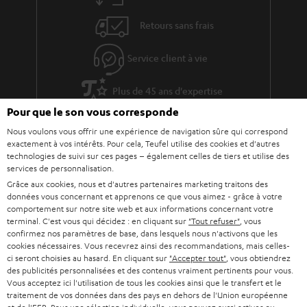
s
e
Retours sans frais
à
x
l
p
Service client à vie
a
é
g
Plus de 45 ans d'expertise
d
a
Pour que le son vous corresponde
i
r
Nous voulons vous offrir une expérience de navigation sûre qui correspond
t
exactement à vos intérêts. Pour cela, Teufel utilise des cookies et d'autres
a
i
technologies de suivi sur ces pages – également celles de tiers et utilise des
services de personnalisation.
n
o
Grâce aux cookies, nous et d'autres partenaires marketing traitons des
t
n
données vous concernant et apprenons ce que vous aimez - grâce à votre
comportement sur notre site web et aux informations concernant votre
i
terminal. C'est vous qui décidez : en cliquant sur
"Tout refuser"
, vous
e
confirmez nos paramètres de base, dans lesquels nous n'activons que les
cookies nécessaires. Vous recevrez ainsi des recommandations, mais celles-
Teufel adhère à la Fédération du e-commerce et de la vente à distance (Fevad) et à sa charte
ci seront choisies au hasard. En cliquant sur
"Accepter tout"
, vous obtiendrez
qualité. La Fevad est membre du réseau européen Ecommerce Europe Trustmark.
des publicités personnalisées et des contenus vraiment pertinents pour vous.
Vous acceptez ici l'utilisation de tous les cookies ainsi que le transfert et le
traitement de vos données dans des pays en dehors de l'Union européenne