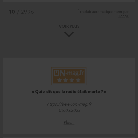
*
10
/ 2996
traduit automatiquement par
DeepL
VOIR PLUS
« Qui a dit que la radio était morte ? »
https://www.on-mag.fr
06.05.2023
Plus…