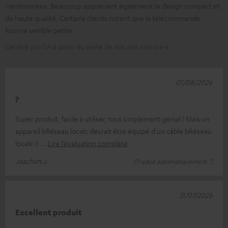
mentionnées. Beaucoup apprécient également le design compact et
de haute qualité. Certains clients notent que la télécommande
fournie semble petite.
Généré par l’IA à partir du texte de nos avis client·e·s
01/08/2026
?
Super produit, facile à utiliser, tout simplement génial ! Mais un
appareil bRéseau localc devrait être équipé d'un câble bRéseau
localc !!
Lire l’évaluation complète
Joachim J.
(Traduit automatiquement *)
31/07/2026
Excellent produit