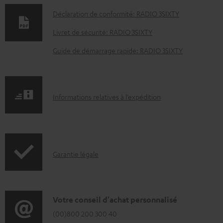
o
Déclaration de conformité: RADIO 3SIXTY
c
Livret de sécurité: RADIO 3SIXTY
u
Guide de démarrage rapide: RADIO 3SIXTY
m
e
n
I
Informations relatives à l’expédition
t
n
s
f
t
o
é
I
Garantie légale
r
l
n
m
é
f
a
c
o
D
Votre conseil d'achat personnalisé
t
h
r
é
(00)800 200 300 40
i
a