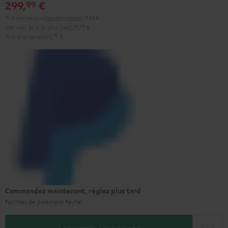
299,
€
99
TVA incluse
plus
frais de livraison
19,99 €
Dernier prix le plus bas
229,
99
€
Prix d'origine
349,
99
€
Commandez maintenant, réglez plus tard
Facilités de paiement PayPal