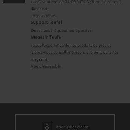
Lundi-vendredi de 09:00 à 17:00 ; fermé le samedi,
m
t
o
r
dimanche
a
a
n
g
et jours fériés.
t
i
s
Support Teufel
e
i
l
r
Questions fréquemment posées
a
Magasin Teufel
o
s
e
b
Faites l’expérience de nos produits de près et
n
c
l
l
laissez-vous conseiller personnellement dans nos
s
o
a
e
magasins.
r
n
t
Vue d’ensemble
s
e
t
i
l
a
v
a
c
e
t
t
s
i
à
v
l
e
’
8 semaines d'essai