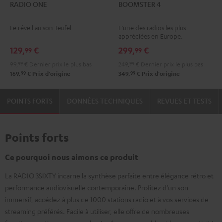
RADIO ONE
BOOMSTER 4
ONE
ONE
4
4
Noir
Light
Mint
Night
Le réveil au son Teufel
L’une des radios les plus
Gray
Green
Black
appréciées en Europe.
129,
€
299,
€
99
99
99,
99
€
Dernier prix le plus bas
249,
99
€
Dernier prix le plus bas
99
99
169,
€
Prix d'origine
349,
€
Prix d'origine
POINTS FORTS
DONNÉES TECHNIQUES
REVUES ET TESTS
Points forts
Ce pourquoi nous aimons ce produit
La RADIO 3SIXTY incarne la synthèse parfaite entre élégance rétro et
performance audiovisuelle contemporaine. Profitez d’un son
immersif, accédez à plus de 1000 stations radio et à vos services de
streaming préférés. Facile à utiliser, elle offre de nombreuses