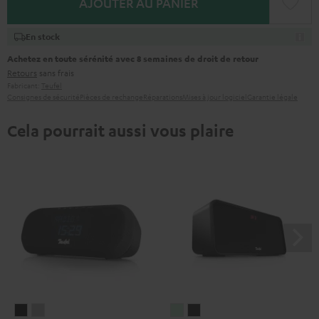
AJOUTER AU PANIER
En stock
Achetez en toute sérénité avec 8 semaines de droit de retour
Retours
sans frais
Fabricant:
Teufel
Consignes de sécurité
Pièces de rechange
Réparations
Mises à jour logiciel
Garantie légale
Cela pourrait aussi vous plaire
RADIO
RADIO
BOOMSTER
BOOMSTER