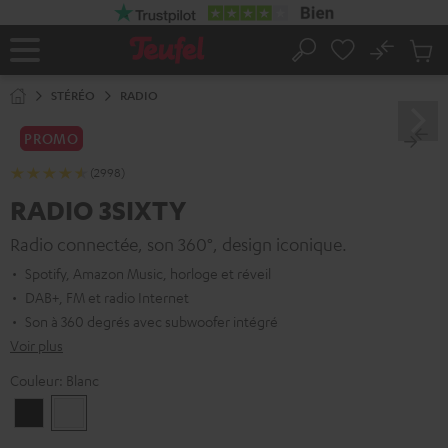
ERS LE
ONTENU
No
Sau
Page
Rechercher
Produi
d’accueil
du
STÉRÉO
RADIO
panier
PROMO
(2998)
RADIO 3SIXTY
Radio connectée, son 360°, design iconique.
Spotify, Amazon Music, horloge et réveil
DAB+, FM et radio Internet
Son à 360 degrés avec subwoofer intégré
Voir plus
Couleur:
Blanc
Noir
Blanc