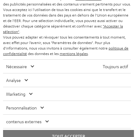
l
des publicités personnalisées et des contenus vraiment pertinents pour vous.
CASQUES AUDIO
e
Vous acceptez ici l'utilisation de tous les cookies ainsi que le transfert et le
PAYS-BAS
NEWSLETTER
traitement de vos données dans des pays en dehors de l'Union européenne
t
CASQUES BLUETOOTH AUDIO
et de l'EER. Pour une sélection individuelle, vous pouvez aussi activer ou
MAGASINS
désactiver chaque catégorie séparément et confirmer avec
"Accepter la
BELGIQUE
t
sélection"
.
SYSTEMES COMPLETS
e
AVANTAGES D’ACHAT
Vous pouvez adapter et révoquer tous les consentements à tout moment,
avec effet pour l’avenir, sous "Paramètres de données". Pour plus
FRANCE
r
ENCEINTES
d'informations, nous vous invitons à consulter également notre
politique de
L’HISTOIRE DE TEUFEL
confidentialité
des données et les
mentions légales
.
POLOGNE
ULTIMA
MANAGEMENT
Nécessaire
Toujours actif
ÉCOUTEURS INTRA-AURICULAIRES
ESPAGNE
DEVELOPPEMENT DURABLE
Analyse
Sous réserve de modifications techniques, de fautes de frappe et d’autres
FANSHOP
VALEURS
erreurs. Les accessoires figurant sur l’image ne font pas partie du contenu de
Marketing
ITALIE
livraison. D’éventuels frais d’élimination des batteries sont inclus dans le prix.
NOUVEAUTÉS
ACCESSIBILITÉ
Personnalisation
USA
©2026 Lautsprecher Teufel GmbH - Tous droits réservés.
contenus externes
Mentions légales
CGV
Politique de confidentialité
AUTRES PAYS
Paramètres de confidentialité
EU Data Act
renoncer au contrat ici
TOUT ACCEPTER