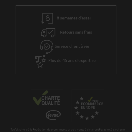
x
l
p
a
é
8 semaines d'essai
g
d
Retours sans frais
a
i
r
t
Service client à vie
a
i
n
Plus de 45 ans d'expertise
o
t
n
i
e
Teufel adhère à la Fédération du e-commerce et de la vente à distance (Fevad) et à sa charte