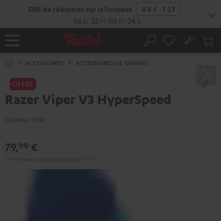
ERS LE
50% de réduction sur la livraison
VKF-72F
ONTENU
06
D
:
22
H
:
05
M
:
24
S
No
Sau
Page
Rechercher
Produi
d’accueil
du
ACCESSOIRES
ACCESSOIRES DE GAMING
panier
OFFRE
Razer Viper V3 HyperSpeed
Couleur:
Noir
79,
€
99
TVA incluse
plus
frais de livraison
5,99 €