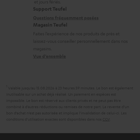
et jours fériés.
t
r
i
s
Support Teufel
i
g
l
r
Questions fréquemment posées
Magasin Teufel
o
e
s
e
Faites l’expérience de nos produits de près et
n
a
c
l
laissez-vous conseiller personnellement dans nos
s
b
o
a
magasins.
r
l
n
t
Vue d’ensemble
e
e
t
i
l
s
a
v
a
c
e
1
Valable jusqu’au 15.08.2026 à 23 heures 59 minutes.
Le bon est également
t
t
s
inutilisable sur un achat déjà réalisé. Un paiement en espèces est
i
impossible. Le bon est réservé aux clients privés et ne peut pas être
à
combiné à d’autres réductions ou remises de notre part. La revente d’un
v
l
bon d’achat n’est pas autorisée et implique l’invalidation de celui-ci. Les
e
conditions d’utilisation exactes sont disponibles dans nos
CGV
.
’
s
e
à