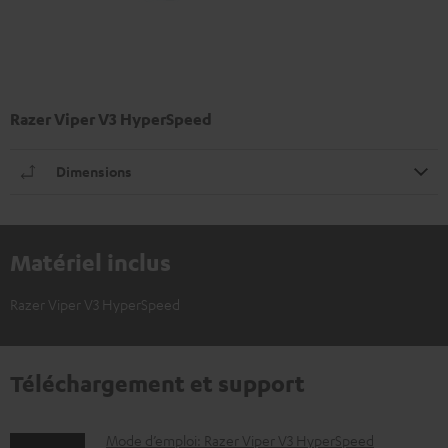
Razer Viper V3 HyperSpeed
Dimensions
Matériel inclus
Razer Viper V3 HyperSpeed
Téléchargement et support
D
Mode d’emploi: Razer Viper V3 HyperSpeed