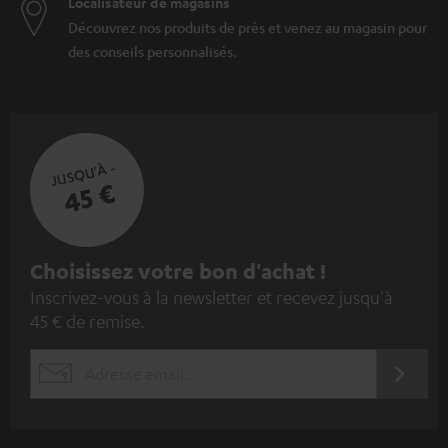
Localisateur de magasins
Découvrez nos produits de près et venez au magasin pour
des conseils personnalisés.
JUSQU'À -
45 €
I
Choisissez votre bon d'achat !
Inscrivez-vous à la newsletter et recevez jusqu'à
n
45 € de remise.
s
c
S'ABO
EMAIL
r
WIDGET
i