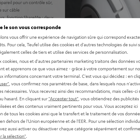
pareil pour un contrôle sûr,
e sur câble
urs, fonction ShareMe : deux
onction Multipoint :
e le son vous corresponde
fel Go pour d’autres
lons vous offrir une expérience de navigation sûre qui correspond exact
êts. Pour cela, Teufel utilise des cookies et d'autres technologies de suivi 
ue est pliable, housse de
galement celles de tiers et utilise des services de personnalisation.
x cookies, nous et d'autres partenaires marketing traitons des données v
e pression, conçu pour les
nt et apprenons ce que vous aimez - grâce à votre comportement sur not
x informations concernant votre terminal. C'est vous qui décidez : en cli
user"
, vous confirmez nos paramètres de base, dans lesquels nous n'acti
es nécessaires. Vous recevrez ainsi des recommandations, mais celles-ci 
au hasard. En cliquant sur
"Accepter tout"
, vous obtiendrez des publicités
lisées et des contenus vraiment pertinents pour vous. Vous acceptez ici
tion de tous les cookies ainsi que le transfert et le traitement de vos donné
en dehors de l'Union européenne et de l'EER. Pour une sélection individu
vez aussi activer ou désactiver chaque catégorie séparément et confirme
ur 1753 Evaluations)
 la sélection"
.