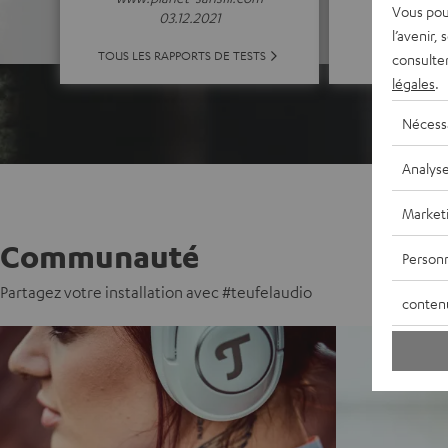
Vous pou
03.12.2021
l’avenir,
TOUTES LE
TOUS LES RAPPORTS DE TESTS
consulte
légales
.
Nécess
Analys
Market
Communauté
Personn
Partagez votre installation avec #teufelaudio
conten