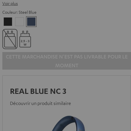
Voir plus
Couleur:
Steel Blue
Night
Pearl
Steel
Black
White
Blue
CETTE MARCHANDISE N’EST PAS LIVRABLE POUR LE
MOMENT
REAL BLUE NC 3
Découvrir un produit similaire