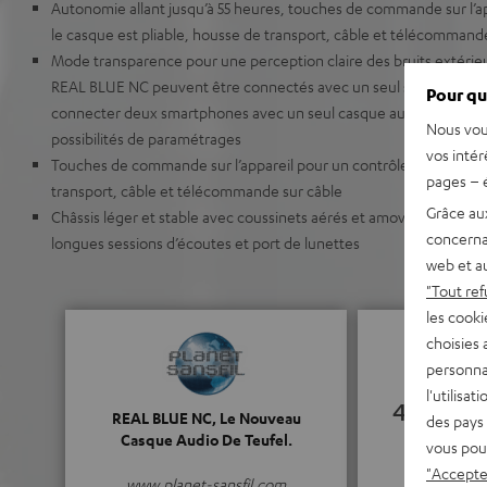
Autonomie allant jusqu’à 55 heures, touches de commande sur l’ap
le casque est pliable, housse de transport, câble et télécommand
Mode transparence pour une perception claire des bruits extérie
REAL BLUE NC peuvent être connectés avec un seul smartphone, f
Pour qu
connecter deux smartphones avec un seul casque audio, appli Teu
Nous vou
possibilités de paramétrages
vos intér
Touches de commande sur l’appareil pour un contrôle sûr, le casq
pages – é
transport, câble et télécommande sur câble
Grâce au
Châssis léger et stable avec coussinets aérés et amovibles, peu d
concerna
longues sessions d’écoutes et port de lunettes
web et au
"Tout ref
les cooki
choisies 
personna
l'utilisa
4.76
REAL BLUE NC, Le Nouveau
des pays 
Casque Audio De Teufel.
vous pou
(4.76 de 5 po
"Accepter
www.planet-sansfil.com