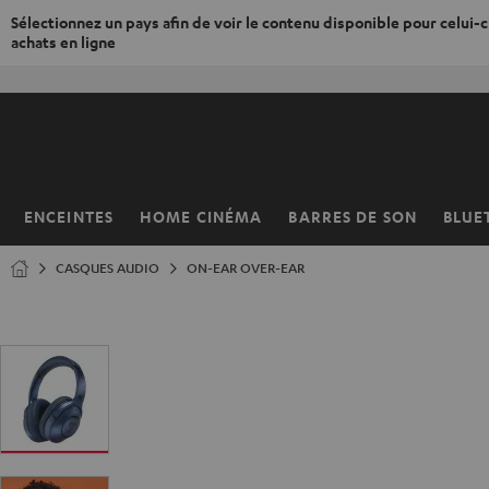
Sélectionnez un pays afin de voir le contenu disponible pour celui-ci
achats en ligne
ERS LE
ONTENU
ENCEINTES
HOME CINÉMA
BARRES DE SON
BLUE
Page
d’accueil
CASQUES AUDIO
ON-EAR OVER-EAR