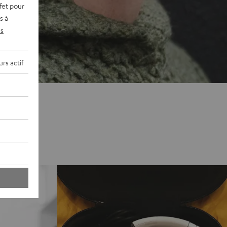
fet pour
s à
s
rs actif