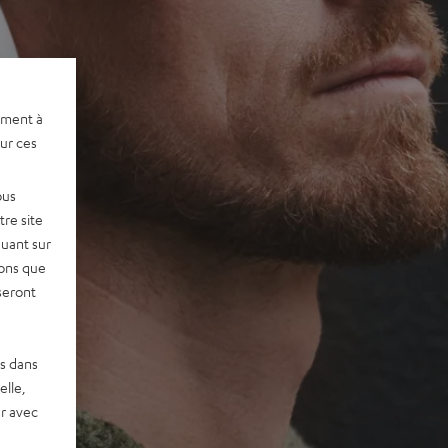
ement à
sur ces
ous
re site
quant sur
vons que
seront
es dans
elle,
r avec