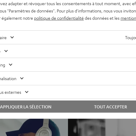
vez adapter et révoquer tous les consentements à tout moment, avec ef
 sous "Paramètres de données". Pour plus d'informations, nous vous inviton
S ÉVALUATIONS
r également notre
politique de confidentialité
des données et les
mention
aire
Toujou
e
ing
alisation
us externes
APPLIQUER LA SÉLECTION
TOUT ACCEPTER