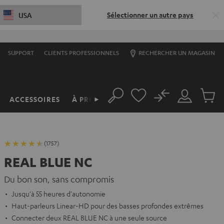
Sélectionner un autre pays
USA
SUPPORT
CLIENTS PROFESSIONNELS
RECHERCHER UN MAGASIN
No
ACCESSOIRES
À PROPOS
►
Rechercher
Mon
Produit
compte
du
panier
(1757)
REAL BLUE NC
Du bon son, sans compromis
Jusqu'à 55 heures d'autonomie
Haut-parleurs Linear-HD pour des basses profondes extrêmes
Connecter deux REAL BLUE NC à une seule source