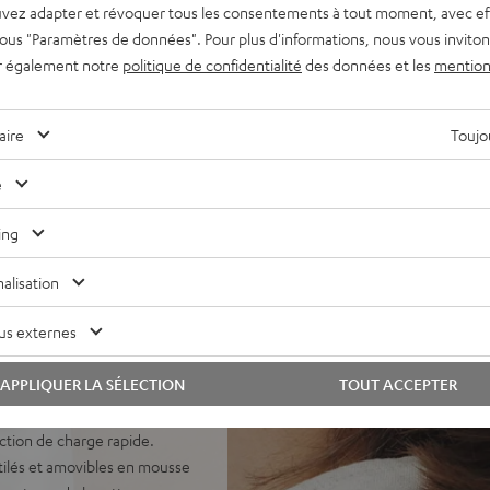
vez adapter et révoquer tous les consentements à tout moment, avec ef
NC optimisé, mode
 sous "Paramètres de données". Pour plus d'informations, nous vous inviton
tonomie prolongée, mode
r également notre
politique de confidentialité
des données et les
mention
ficace, mode transparence et
erlocuteurs.
aire
Toujou
e ventilée pour une
patibles avec l’audio haute
e
, Amazon Music, YouTube,
ing
alisation
vec ANC, appels parfaits
technologie Dynamore® Call
us externes
asque, compatible avec
APPLIQUER LA SÉLECTION
TOUT ACCEPTER
fichage du niveau de batterie
automatique, Google Fast et
onction de charge rapide.
ntilés et amovibles en mousse