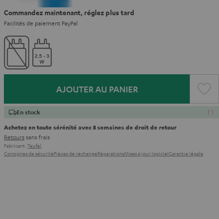
Commandez maintenant, réglez plus tard
Facilités de paiement PayPal
AJOUTER AU PANIER
En stock
Achetez en toute sérénité avec 8 semaines de droit de retour
Retours
sans frais
Fabricant:
Teufel
Consignes de sécurité
Pièces de rechange
Réparations
Mises à jour logiciel
Garantie légale