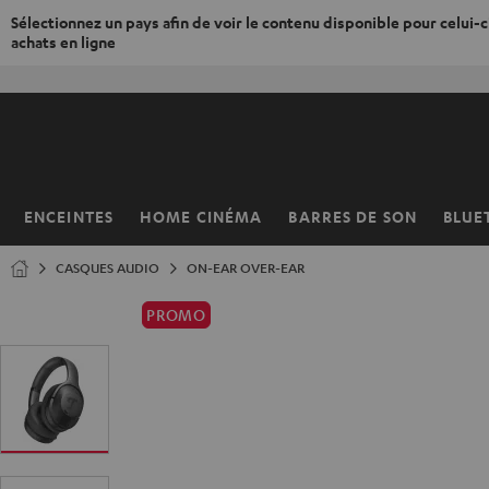
Sélectionnez un pays afin de voir le contenu disponible pour celui-ci
achats en ligne
ERS LE
ONTENU
ENCEINTES
HOME CINÉMA
BARRES DE SON
BLUE
Page
d’accueil
CASQUES AUDIO
ON-EAR OVER-EAR
PROMO