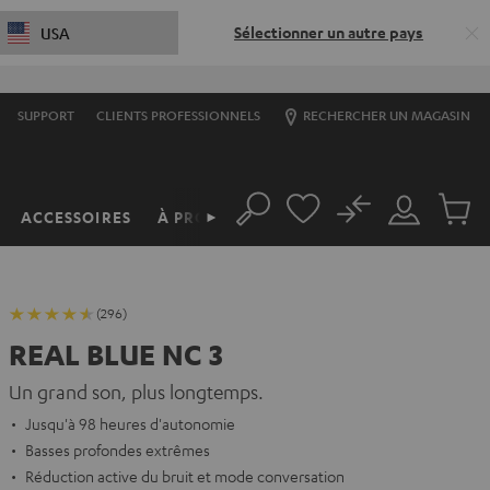
Sélectionner un autre pays
USA
SUPPORT
CLIENTS PROFESSIONNELS
RECHERCHER UN MAGASIN
No
ACCESSOIRES
À PROPOS
►
Rechercher
Mon
Produit
compte
du
panier
(296)
REAL BLUE NC 3
Un grand son, plus longtemps.
Jusqu'à 98 heures d'autonomie
Basses profondes extrêmes
Réduction active du bruit et mode conversation