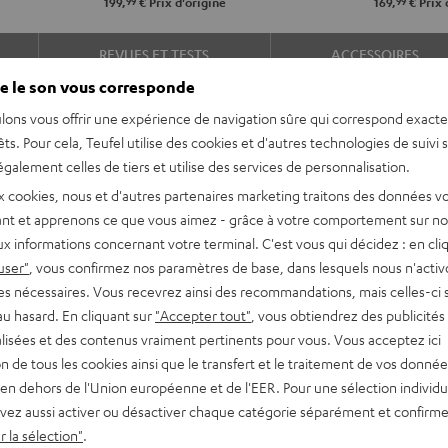
99
99
199,
€
Prix d'origine
169,
€
Prix 
REVUES ET TESTS
ACCESSOIRES
e le son vous corresponde
lons vous offrir une expérience de navigation sûre qui correspond exact
êts. Pour cela, Teufel utilise des cookies et d'autres technologies de suivi 
galement celles de tiers et utilise des services de personnalisation.
x cookies, nous et d'autres partenaires marketing traitons des données v
nt et apprenons ce que vous aimez - grâce à votre comportement sur not
x informations concernant votre terminal. C'est vous qui décidez : en cli
des basses caractéristiques
user"
, vous confirmez nos paramètres de base, dans lesquels nous n'acti
 NC 3 sera votre casque
es nécessaires. Vous recevrez ainsi des recommandations, mais celles-ci 
déplacements, à la maison ou
au hasard. En cliquant sur
"Accepter tout"
, vous obtiendrez des publicités
lisées et des contenus vraiment pertinents pour vous. Vous acceptez ici
tion de tous les cookies ainsi que le transfert et le traitement de vos donné
en dehors de l'Union européenne et de l'EER. Pour une sélection individu
vez aussi activer ou désactiver chaque catégorie séparément et confirme
avec réduction active du
 la sélection"
.