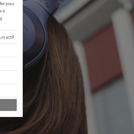
fet pour
s à
s
rs actif