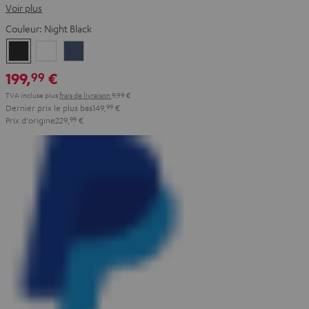
Voir plus
Couleur:
Night Black
Night
Pearl
Steel
Black
White
Blue
199,
€
99
TVA incluse
plus
frais de livraison
9,99 €
Dernier prix le plus bas
149,
99
€
Prix d'origine
229,
99
€