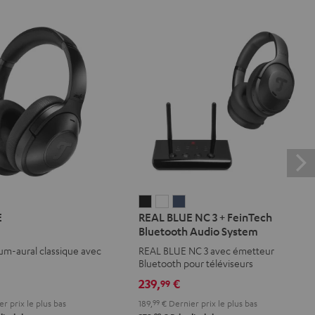
REAL
REAL
REAL
E
REAL BLUE NC 3 + FeinTech
BLUE
BLUE
BLUE
Bluetooth Audio System
NC
NC
NC
um-aural classique avec
REAL BLUE NC 3 avec émetteur
3
3
3
Bluetooth pour téléviseurs
+
+
+
239,
€
99
FeinTech
FeinTech
FeinTech
r prix le plus bas
189,
99
€
Dernier prix le plus bas
Bluetooth
Bluetooth
Bluetooth