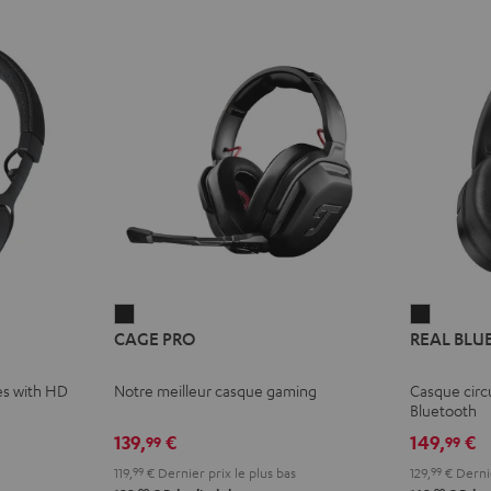
E
REME
CAGE
REAL
CAGE PRO
REAL BLU
PRO
BLUE
ce
Night
Night
es with HD
Notre meilleur casque gaming
Casque circ
Black
Black
Bluetooth
139,
€
149,
€
99
99
119,
99
€
Dernier prix le plus bas
129,
99
€
Dernie