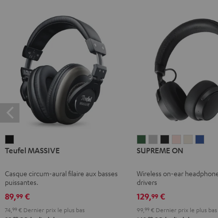
Teufel
SUPREME
SUPREME
SUPREME
SUPREME
SUPREM
SUP
Teufel MASSIVE
SUPREME ON
MASSIVE
ON
ON
ON
ON
ON
ON
Noir
Ivy
Moon
Night
Pale
Sand
Spa
Casque circum-aural filaire aux basses
Wireless on-ear headphon
Green
Gray
Black
Gold
White
Blue
puissantes.
drivers
89,
€
129,
€
99
99
74,
99
€
Dernier prix le plus bas
99,
99
€
Dernier prix le plus bas