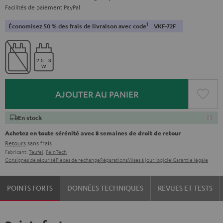
Facilités de paiement PayPal
1
Économisez 50 % des frais de livraison avec code
VKF-72F
AJOUTER AU PANIER
En stock
Achetez en toute sérénité avec 8 semaines de droit de retour
Retours
sans frais
Fabricant:
Teufel
,
FeinTech
Consignes de sécurité
Pièces de rechange
Réparations
Mises à jour logiciel
Garantie légale
POINTS FORTS
DONNÉES TECHNIQUES
REVUES ET TESTS