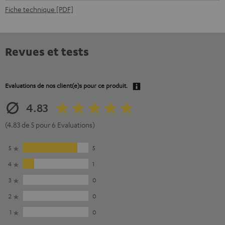
Fiche technique [PDF]
Revues et tests
Evaluations de nos client(e)s pour ce produit.
4.83
(4.83 de 5 pour 6 Evaluations)
5
5
4
1
3
0
2
0
1
0