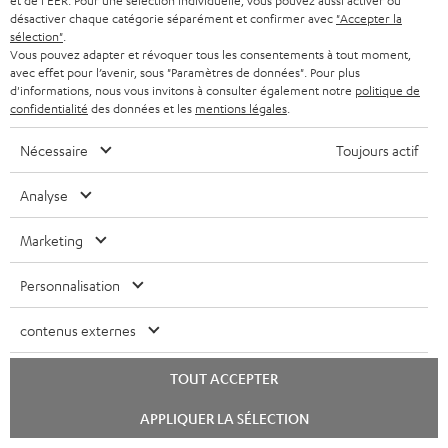
et de l'EER. Pour une sélection individuelle, vous pouvez aussi activer ou
s
désactiver chaque catégorie séparément et confirmer avec
"Accepter la
c
sélection"
.
Vous pouvez adapter et révoquer tous les consentements à tout moment,
S'ABO
EMAIL
r
avec effet pour l’avenir, sous "Paramètres de données". Pour plus
WIDGET
d'informations, nous vous invitons à consulter également notre
politique de
i
confidentialité
des données et les
mentions légales
.
v
Nécessaire
Toujours actif
e
z
Analyse
-
Marketing
v
o
Personnalisation
Catégories
u
contenus externes
HOME CINEMA
s
Société
à
SYSTEMES COMPLETS HOME CINEMA
TOUT ACCEPTER
SUPPORT
l
Boutiques en ligne Teufel
Lancer
APPLIQUER LA SÉLECTION
BARRES DE SON
a
le
CARRIÈRE
chat
ALLEMAGNE