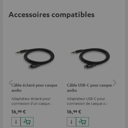
Accessoires compatibles
Câble éclairé pour casque
Câble USB-C pour casque
Co
audio
audio
jac
Adaptateur éclairé pour
Adaptateur USB-C pour
Câb
connexion d’un casque audio
connexion de casque audio
uni
avec un câble ou un appareil
ou de câble jack 3,5 mm avec
16,
€
16,
€
12
99
99
audio disposant d’une
un smartphone Android etc.
connexion jack 3,5-mm,
iPhone, iPad, iPod etc.,
certifié MFI 100% compatible