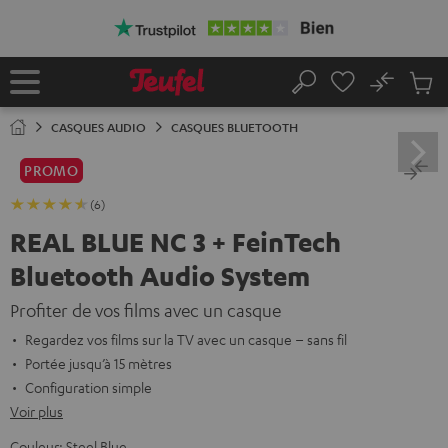
ERS LE
ONTENU
No
Sau
Page
Rechercher
Produi
d’accueil
du
CASQUES AUDIO
CASQUES BLUETOOTH
panier
PROMO
(6)
REAL BLUE NC 3 + FeinTech
Bluetooth Audio System
Profiter de vos films avec un casque
Regardez vos films sur la TV avec un casque – sans fil
Portée jusqu’à 15 mètres
Configuration simple
Voir plus
Couleur:
Steel Blue