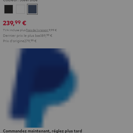
Night
Pearl
Steel
Black
White
Blue
239,
€
99
TVA incluse
plus
frais de livraison
9,99 €
Dernier prix le plus bas
189,
99
€
Prix d'origine
279,
99
€
Commandez maintenant, réglez plus tard