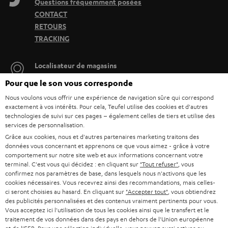
Questions fréquemment posées
CONTACT
RETOURS
TRACKING
Localisateur de magasins
Découvrez nos produits de près et venez au magasin pour
Pour que le son vous corresponde
des conseils personnalisés.
Nous voulons vous offrir une expérience de navigation sûre qui correspond
exactement à vos intérêts. Pour cela, Teufel utilise des cookies et d'autres
technologies de suivi sur ces pages – également celles de tiers et utilise des
services de personnalisation.
Grâce aux cookies, nous et d'autres partenaires marketing traitons des
données vous concernant et apprenons ce que vous aimez - grâce à votre
JUSQU'À -
comportement sur notre site web et aux informations concernant votre
45 €
terminal. C'est vous qui décidez : en cliquant sur
"Tout refuser"
, vous
confirmez nos paramètres de base, dans lesquels nous n'activons que les
cookies nécessaires. Vous recevrez ainsi des recommandations, mais celles-
ci seront choisies au hasard. En cliquant sur
"Accepter tout"
, vous obtiendrez
I
Choisissez votre bon d'achat !
des publicités personnalisées et des contenus vraiment pertinents pour vous.
Vous acceptez ici l'utilisation de tous les cookies ainsi que le transfert et le
Inscrivez-vous à la newsletter et recevez jusqu'à
n
traitement de vos données dans des pays en dehors de l'Union européenne
45 € de remise.