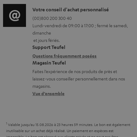
f
a
g
t
o
D
Votre conseil d'achat personnalisé
t
e
.
r
é
(00)800 200 300 40
i
a
s
Lundi-vendredi de 09:00 à 17:00 ; fermé le samedi,
m
t
o
b
u
dimanche
a
a
n
et jours fériés.
l
p
t
i
s
Support Teufel
e
p
i
l
r
Questions fréquemment posées
s
o
Magasin Teufel
o
s
e
r
Faites l’expérience de nos produits de près et
n
c
l
t
laissez-vous conseiller personnellement dans nos
s
o
a
magasins.
.
r
n
t
Vue d’ensemble
l
e
t
i
i
l
a
v
n
a
c
e
k
1
Valable jusqu’au 15.08.2026 à 23 heures 59 minutes.
Le bon est également
t
t
s
inutilisable sur un achat déjà réalisé. Un paiement en espèces est
s
impossible. Le bon est réservé aux clients privés et ne peut pas être