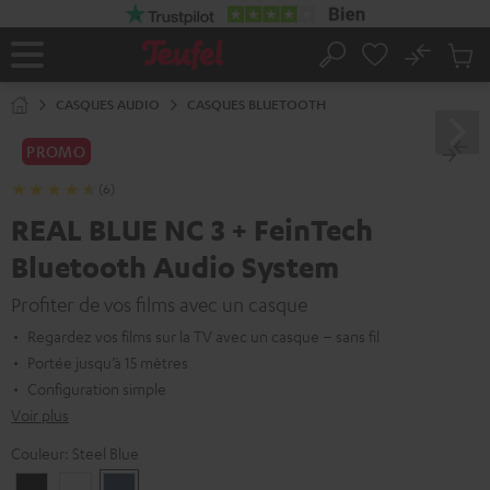
ERS LE
ONTENU
No
Sau
Page
Rechercher
Produi
d’accueil
du
CASQUES AUDIO
CASQUES BLUETOOTH
panier
PROMO
(6)
REAL BLUE NC 3 + FeinTech
Bluetooth Audio System
Profiter de vos films avec un casque
Regardez vos films sur la TV avec un casque – sans fil
Portée jusqu’à 15 mètres
Configuration simple
Voir plus
Couleur:
Steel Blue
Night
Pearl
Steel