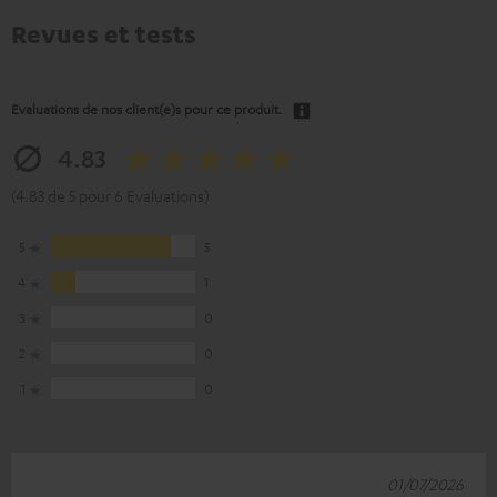
Revues et tests
Evaluations de nos client(e)s pour ce produit.
4.83
(4.83 de 5 pour 6 Evaluations)
5
5
4
1
3
0
2
0
1
0
01/07/2026