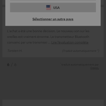
USA
16/09/2025
Sélectionner un autre pays
Super casque d'écoute
L'achat a été une bonne décision. Le nouveau son sur les
oreilles est vraiment énorme. Le transmetteur Bluetooth
convainc par une transmissi
Lire l’évaluation complète
Torsten H.
(Traduit automatiquement *)
*
6
/ 6
traduit automatiquement par
DeepL