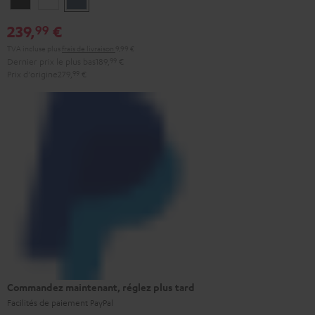
Black
White
Blue
239,
€
99
TVA incluse
plus
frais de livraison
9,99 €
Dernier prix le plus bas
189,
99
€
Prix d'origine
279,
99
€
Commandez maintenant, réglez plus tard
Facilités de paiement PayPal