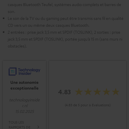
casques Bluetooth Teufel, systèmes audio complets et barres de
son.
Le son de la TV ou du gaming peut être transmis sans fil en qualité
CD vers un ou même deux casques Bluetooth.
2 entrées : prise jack 3,5 mm et SPDIF (TOSLINK), 2 sorties : prise
jack 3,5 mm et SPDIF (TOSLINK), portée jusqu’à 15 m (sans murs ni
obstacles).
Une autonomie
exceptionnelle
4.83
technologyinside
(4.83 de 5 pour 6 Evaluations)
r.nl
15.02.2025
TOUS LES
RAPPORTS DE