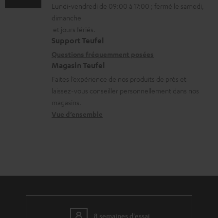
a
s
Lundi-vendredi de 09:00 à 17:00 ; fermé le samedi,
m
t
o
b
u
dimanche
a
a
n
et jours fériés.
l
p
t
i
s
Support Teufel
e
p
i
l
r
Questions fréquemment posées
s
o
Magasin Teufel
o
s
e
r
Faites l’expérience de nos produits de près et
n
c
l
t
laissez-vous conseiller personnellement dans nos
s
o
a
magasins.
.
r
n
t
Vue d’ensemble
l
e
t
i
i
l
a
v
n
a
c
e
k
t
t
s
s
i
à
.
v
l
t
e
’
8 semaines d'essai