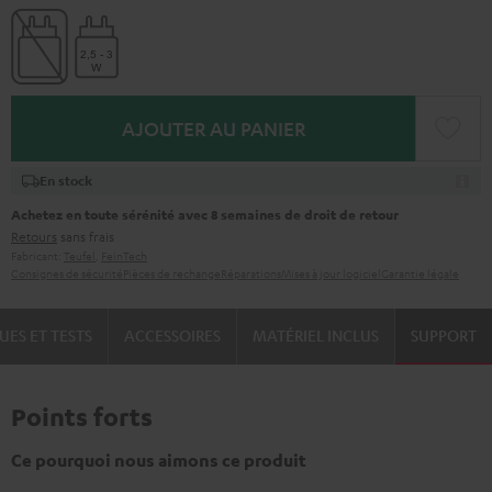
AJOUTER AU PANIER
En stock
Achetez en toute sérénité avec 8 semaines de droit de retour
Retours
sans frais
Fabricant:
Teufel
,
FeinTech
Consignes de sécurité
Pièces de rechange
Réparations
Mises à jour logiciel
Garantie légale
UES ET TESTS
ACCESSOIRES
MATÉRIEL INCLUS
SUPPORT
Points forts
Ce pourquoi nous aimons ce produit