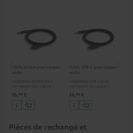
Câble éclairé pour casque
Câble USB-C pour casque
Co
audio
audio
jac
Adaptateur éclairé pour
Adaptateur USB-C pour
Câb
connexion d’un casque audio
connexion de casque audio
uni
avec un câble ou un appareil
ou de câble jack 3,5 mm avec
16,
€
16,
€
12
99
99
audio disposant d’une
un smartphone Android etc.
connexion jack 3,5-mm,
iPhone, iPad, iPod etc.,
certifié MFI 100% compatible
Pièces de rechange et