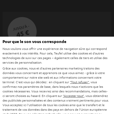
JUSQU'À -
45 €
Pour que le son vous corresponde
Nous voulons vous offrir une expérience de navigation sûre qui correspond
I
Choisissez votre bon d'achat !
exactement à vos intérêts. Pour cela, Teufel utilise des cookies et d'autres
technologies de suivi sur ces pages – également celles de tiers et utilise des
Inscrivez-vous à la newsletter et recevez jusqu'à
n
services de personnalisation.
45 € de remise.
s
Grâce aux cookies, nous et d'autres partenaires marketing traitons des
données vous concernant et apprenons ce que vous aimez - grâce à votre
c
comportement sur notre site web et aux informations concernant votre
S'ABO
EMAIL
r
terminal. C'est vous qui décidez : en cliquant sur
"Tout refuser"
, vous
confirmez nos paramètres de base, dans lesquels nous n'activons que les
WIDGET
i
cookies nécessaires. Vous recevrez ainsi des recommandations, mais celles-
ci seront choisies au hasard. En cliquant sur
"Accepter tout"
, vous obtiendrez
v
des publicités personnalisées et des contenus vraiment pertinents pour vous.
e
Vous acceptez ici l'utilisation de tous les cookies ainsi que le transfert et le
traitement de vos données dans des pays en dehors de l'Union européenne
z