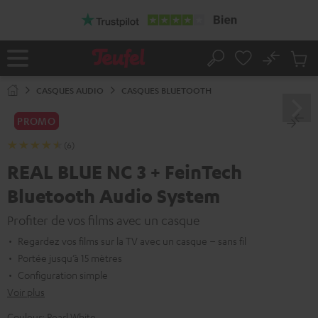
ERS LE
ONTENU
No
Sau
Page
Rechercher
Produi
d’accueil
du
CASQUES AUDIO
CASQUES BLUETOOTH
panier
PROMO
(6)
REAL BLUE NC 3 + FeinTech
Bluetooth Audio System
Profiter de vos films avec un casque
Regardez vos films sur la TV avec un casque – sans fil
Portée jusqu’à 15 mètres
Configuration simple
Voir plus
Couleur:
Pearl White