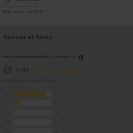
Fiche technique [PDF]
Revues et tests
Evaluations de nos client(e)s pour ce produit.
4.83
(4.83 de 5 pour 6 Evaluations)
5
5
4
1
3
0
2
0
1
0