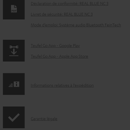
o
Déclaration de conformité: REAL BLUE NC 3
c
Livret de sécurité: REAL BLUE NC 3
u
Mode d’emploi: Système audio Bluetooth FeinTech
m
e
n
p
Teufel Go App - Google Play
t
a
Teufel Go App - Apple App Store
s
g
t
e
é
.
I
Informations relatives à l’expédition
l
p
n
é
r
f
c
o
o
h
d
I
Garantie légale
r
a
u
n
m