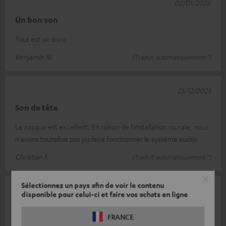
02/01/2026
Un bon son
Tout est ok donc
Benjamin M.
(Traduit automatiquement *)
25/12/2025
Son de tête
Le casque est excellent. En raison de l'installation murale, nous
n'avons toutefois pas pu faire fonctionner le système audio.
Christian F.
(Traduit automatiquement *)
Sélectionnez un pays afin de voir le contenu
06/12/2025
disponible pour celui-ci et faire vos achats en ligne
s'adapte
FRANCE