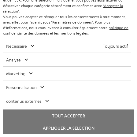
n
et de l'EER. Pour une sélection individuelle, vous pouvez aussi activer ou
45 € de remise.
désactiver chaque catégorie séparément et confirmer avec
"Accepter la
s
sélection"
.
Vous pouvez adapter et révoquer tous les consentements à tout moment,
c
avec effet pour l’avenir, sous "Paramètres de données". Pour plus
S'ABO
EMAIL
r
d'informations, nous vous invitons à consulter également notre
politique de
WIDGET
confidentialité
des données et les
mentions légales
.
i
v
Nécessaire
Toujours actif
e
Analyse
z
-
Marketing
v
Personnalisation
o
Catégories
u
contenus externes
HOME CINEMA
s
Société
TOUT ACCEPTER
à
SYSTEMES COMPLETS HOME CINEMA
SUPPORT
Lancer
l
Boutiques en ligne Teufel
APPLIQUER LA SÉLECTION
le
BARRES DE SON
chat