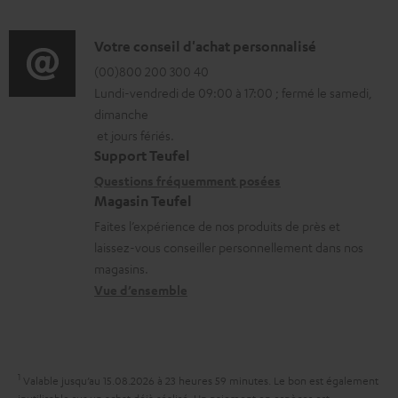
r
c
f
a
g
t
o
D
Votre conseil d'achat personnalisé
t
e
.
r
é
(00)800 200 300 40
i
a
s
Lundi-vendredi de 09:00 à 17:00 ; fermé le samedi,
m
t
o
b
u
dimanche
a
a
n
et jours fériés.
l
p
t
i
s
Support Teufel
e
p
i
l
r
Questions fréquemment posées
s
o
Magasin Teufel
o
s
e
r
Faites l’expérience de nos produits de près et
n
c
l
t
laissez-vous conseiller personnellement dans nos
s
o
a
magasins.
.
r
n
t
Vue d’ensemble
l
e
t
i
i
l
a
v
n
a
c
e
k
1
Valable jusqu’au 15.08.2026 à 23 heures 59 minutes.
Le bon est également
t
t
s