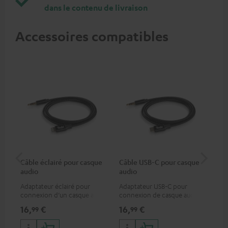
dans le contenu de livraison
Accessoires compatibles
Câble éclairé pour casque
Câble USB-C pour casque
Co
audio
audio
jac
Adaptateur éclairé pour
Adaptateur USB-C pour
Câb
connexion d’un casque audio
connexion de casque audio
uni
avec un câble ou un appareil
ou de câble jack 3,5 mm avec
16,
€
16,
€
12
99
99
audio disposant d’une
un smartphone Android etc.
connexion jack 3,5-mm,