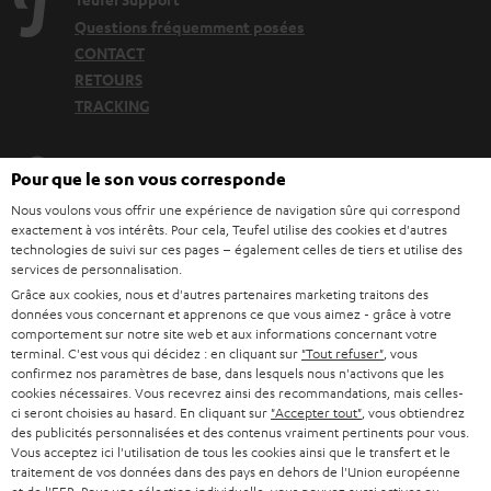
Questions fréquemment posées
CONTACT
RETOURS
TRACKING
Localisateur de magasins
Pour que le son vous corresponde
Découvrez nos produits de près et venez au magasin pour
Nous voulons vous offrir une expérience de navigation sûre qui correspond
des conseils personnalisés.
exactement à vos intérêts. Pour cela, Teufel utilise des cookies et d'autres
technologies de suivi sur ces pages – également celles de tiers et utilise des
services de personnalisation.
Grâce aux cookies, nous et d'autres partenaires marketing traitons des
données vous concernant et apprenons ce que vous aimez - grâce à votre
comportement sur notre site web et aux informations concernant votre
JUSQU'À -
terminal. C'est vous qui décidez : en cliquant sur
"Tout refuser"
, vous
45 €
confirmez nos paramètres de base, dans lesquels nous n'activons que les
cookies nécessaires. Vous recevrez ainsi des recommandations, mais celles-
ci seront choisies au hasard. En cliquant sur
"Accepter tout"
, vous obtiendrez
des publicités personnalisées et des contenus vraiment pertinents pour vous.
Vous acceptez ici l'utilisation de tous les cookies ainsi que le transfert et le
I
Choisissez votre bon d'achat !
traitement de vos données dans des pays en dehors de l'Union européenne
Inscrivez-vous à la newsletter et recevez jusqu'à