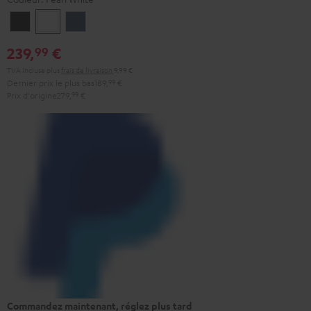
Night
Pearl
Steel
Black
White
Blue
239,
€
99
TVA incluse
plus
frais de livraison
9,99 €
Dernier prix le plus bas
189,
99
€
Prix d'origine
279,
99
€
Commandez maintenant, réglez plus tard