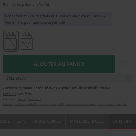
Facilités de paiement PayPal
1
Économisez 50 % des frais de livraison avec code
VKF-72F
Seulement pour une courte période
AJOUTER AU PANIER
En stock
Achetez en toute sérénité avec 8 semaines de droit de retour
Retours
sans frais
Fabricant:
Teufel
,
FeinTech
Consignes de sécurité
Pièces de rechange
Réparations
Mises à jour logiciel
Garantie légale
UES ET TESTS
ACCESSOIRES
MATÉRIEL INCLUS
SUPPORT