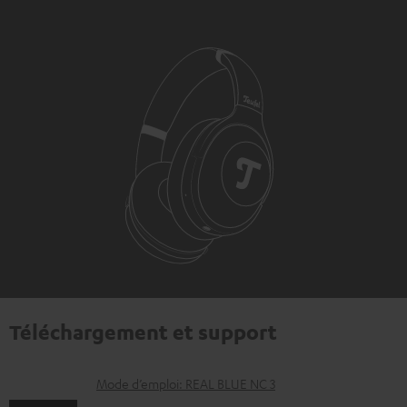
Téléchargement et support
D
Mode d’emploi: REAL BLUE NC 3