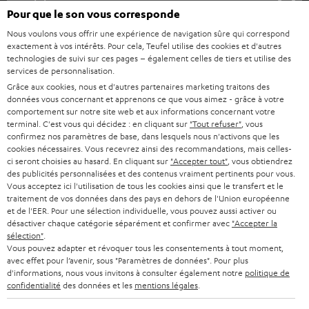
s
Société
Pour que le son vous corresponde
à
SYSTEMES COMPLETS HOME CINEMA
Nous voulons vous offrir une expérience de navigation sûre qui correspond
SUPPORT
l
Boutiques en ligne Teufel
exactement à vos intérêts. Pour cela, Teufel utilise des cookies et d'autres
BARRES DE SON
technologies de suivi sur ces pages – également celles de tiers et utilise des
a
CARRIÈRE
services de personnalisation.
ALLEMAGNE
n
Grâce aux cookies, nous et d'autres partenaires marketing traitons des
STEREO
PRESSE
données vous concernant et apprenons ce que vous aimez - grâce à votre
e
AUTRICHE
comportement sur notre site web et aux informations concernant votre
SMART HOME
w
terminal. C'est vous qui décidez : en cliquant sur
"Tout refuser"
, vous
B2B
confirmez nos paramètres de base, dans lesquels nous n'activons que les
s
SUISSE
cookies nécessaires. Vous recevrez ainsi des recommandations, mais celles-
BLUETOOTH
BLOG
ci seront choisies au hasard. En cliquant sur
"Accepter tout"
, vous obtiendrez
l
des publicités personnalisées et des contenus vraiment pertinents pour vous.
CASQUES AUDIO
e
Vous acceptez ici l'utilisation de tous les cookies ainsi que le transfert et le
PAYS-BAS
NEWSLETTER
traitement de vos données dans des pays en dehors de l'Union européenne
t
CASQUES BLUETOOTH AUDIO
et de l'EER. Pour une sélection individuelle, vous pouvez aussi activer ou
MAGASINS
désactiver chaque catégorie séparément et confirmer avec
"Accepter la
BELGIQUE
t
sélection"
.
SYSTEMES COMPLETS
e
AVANTAGES D’ACHAT
Vous pouvez adapter et révoquer tous les consentements à tout moment,
avec effet pour l’avenir, sous "Paramètres de données". Pour plus
FRANCE
r
ENCEINTES
d'informations, nous vous invitons à consulter également notre
politique de
L’HISTOIRE DE TEUFEL
confidentialité
des données et les
mentions légales
.
POLOGNE
ULTIMA
MANAGEMENT