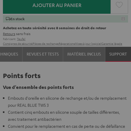
AJOUTER AU PANIER
En stock
Achetez en toute sérénité avec 8 semaines de droit de retour
Retours
sans frais
Fabricant:
Teufel
Consignes de sécurité
Pièces de rechange
Réparations
Mises à jour logiciel
Garantie légale
CHNIQUES
REVUES ET TESTS
MATÉRIEL INCLUS
SUPPORT
Points forts
Vue d’ensemble des points forts
Embouts d'oreille en silicone de rechange et/ou de remplacement
pour REAL BLUE TWS 3
Contient cinq embouts en silicone souple de tailles différentes,
avec traitement antibactérien
Convient pour le remplacement en cas de perte ou de défaillance