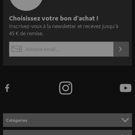
I
Choisissez votre bon d'achat !
Inscrivez-vous à la newsletter et recevez jusqu'à
n
45 € de remise.
s
c
S'ABO
EMAIL
r
WIDGET
i
v
e
z
-
v
o
Catégories
u
HOME CINEMA