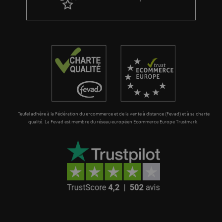
l
p
a
é
g
d
a
i
r
t
a
i
n
o
t
n
Teufel adhère à la Fédération du e-commerce et de la vente à distance (Fevad) et à sa charte
i
qualité. La Fevad est membre du réseau européen Ecommerce Europe Trustmark.
e