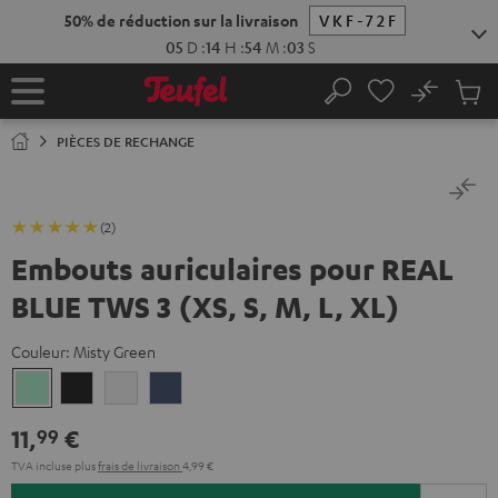
ERS LE
50% de réduction sur la livraison
VKF-72F
ONTENU
05
D
:
14
H
:
54
M
:
03
S
No
Sau
Page
Rechercher
Produi
d’accueil
du
PIÈCES DE RECHANGE
panier
(2)
Embouts auriculaires pour REAL
BLUE TWS 3 (XS, S, M, L, XL)
Couleur:
Misty Green
Misty
Night
Pure
Steel
Green
Black
White
Blue
11,
€
99
TVA incluse
plus
frais de livraison
4,99 €