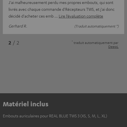
J'ai malheureusement perdu mes propres embouts, qui sont
livrés avec chaque commande d'Récepteurs TWS, et j'ai donc
décidé d'acheter ces emb
Lire l’évaluation complète
Gerhard R.
(Traduit automatiquement *)
*
2
/ 2
traduit automatiquement par
DeepL
Matériel inclus
Embouts auriculaires pour REAL BLUE TWS 3 (XS, S, M, L, XL)