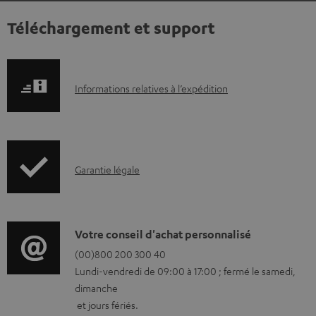
Téléchargement et support
I
Informations relatives à l’expédition
n
f
o
I
Garantie légale
r
n
m
f
a
o
D
Votre conseil d'achat personnalisé
t
r
é
(00)800 200 300 40
i
Lundi-vendredi de 09:00 à 17:00 ; fermé le samedi,
m
t
o
dimanche
a
a
n
et jours fériés.