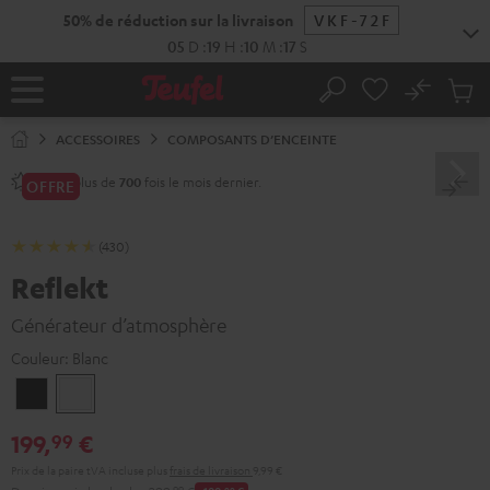
ERS LE
ONTENU
No
Sau
Page
Rechercher
Produi
d’accueil
du
ACCESSOIRES
COMPOSANTS D’ENCEINTE
panier
Vendu plus de
fois le mois dernier.
700
OFFRE
(430)
Reflekt
Générateur d’atmosphère
Couleur:
Blanc
Noir
Blanc
199,
€
99
Prix de la paire tVA incluse
plus
frais de livraison
9,99 €
99
00