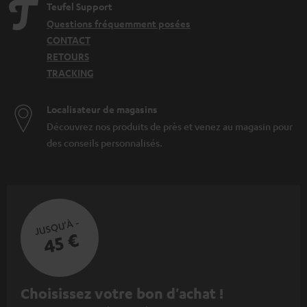
Teufel Support
Questions fréquemment posées
CONTACT
RETOURS
TRACKING
Localisateur de magasins
Découvrez nos produits de près et venez au magasin pour
des conseils personnalisés.
JUSQU'À -
45 €
I
Choisissez votre bon d'achat !