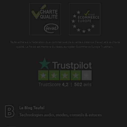
e
Teufel adhère à la Fédération du e-commerce et de la vente à distance (Fevad) et à sa charte
qualité. La Fevad est membre du réseau européen Ecommerce Europe Trustmark.
Le Blog Teufel
Technologies audio, modes, conseils & astuces