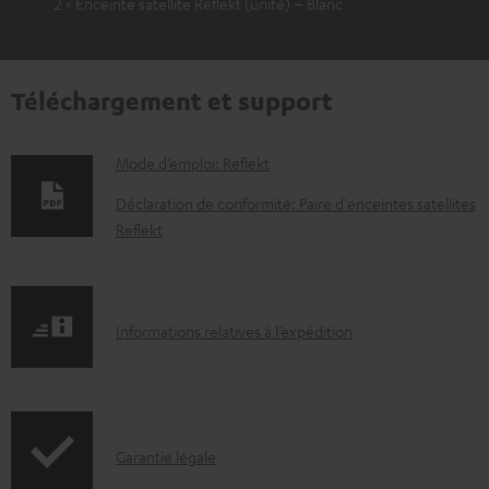
2 × Enceinte satellite Reflekt (unité) – Blanc
Téléchargement et support
D
Mode d’emploi: Reflekt
o
Déclaration de conformité: Paire d'enceintes satellites
c
Reflekt
u
m
e
I
Informations relatives à l’expédition
n
n
t
f
s
o
I
t
Garantie légale
r