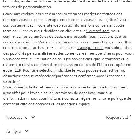
BARRES DE SON
technologies de suivi sur ces pages – également celles de tiers et utilise des
a
CARRIÈRE
services de personnalisation.
ALLEMAGNE
n
Grâce aux cookies, nous et d'autres partenaires marketing traitons des
STEREO
PRESSE
données vous concernant et apprenons ce que vous aimez - grâce à votre
e
AUTRICHE
comportement sur notre site web et aux informations concernant votre
SMART HOME
w
terminal. C'est vous qui décidez : en cliquant sur
"Tout refuser"
, vous
B2B
confirmez nos paramètres de base, dans lesquels nous n'activons que les
s
cookies nécessaires. Vous recevrez ainsi des recommandations, mais celles-
SUISSE
BLUETOOTH
BLOG
ci seront choisies au hasard. En cliquant sur
"Accepter tout"
, vous obtiendrez
l
des publicités personnalisées et des contenus vraiment pertinents pour vous.
CASQUES AUDIO
e
Vous acceptez ici l'utilisation de tous les cookies ainsi que le transfert et le
PAYS-BAS
NEWSLETTER
traitement de vos données dans des pays en dehors de l'Union européenne
t
CASQUES BLUETOOTH AUDIO
et de l'EER. Pour une sélection individuelle, vous pouvez aussi activer ou
MAGASINS
désactiver chaque catégorie séparément et confirmer avec
"Accepter la
BELGIQUE
t
sélection"
.
SYSTEMES COMPLETS
e
AVANTAGES D’ACHAT
Vous pouvez adapter et révoquer tous les consentements à tout moment,
avec effet pour l’avenir, sous "Paramètres de données". Pour plus
FRANCE
r
ENCEINTES
d'informations, nous vous invitons à consulter également notre
politique de
L’HISTOIRE DE TEUFEL
confidentialité
des données et les
mentions légales
.
POLOGNE
ULTIMA
MANAGEMENT
Nécessaire
Toujours actif
ÉCOUTEURS INTRA-AURICULAIRES
ESPAGNE
DEVELOPPEMENT DURABLE
Analyse
Sous réserve de modifications techniques, de fautes de frappe et d’autres
FANSHOP