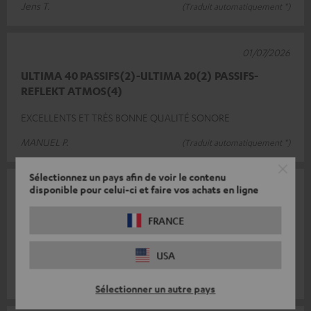
Jens T.
(Traduit automatiquement *)
01/07/2026
ULTIMA 40 PASSIFS(2)-ULTIMA 20(2) PASSIFS-
REFLEKT ATMOS(4)
EXCELLENTS ET TRÈS BONNE QUALITÉ SONORE
MANUEL P.
(Traduit automatiquement *)
Sélectionnez un pays afin de voir le contenu
29/04/2026
disponible pour celui-ci et faire vos achats en ligne
Parfait
FRANCE
L'intégration dans mon système existant s'est déroulée sans
difficulté. Une excellente extension.
USA
Frank R.
(Traduit automatiquement *)
Sélectionner un autre pays