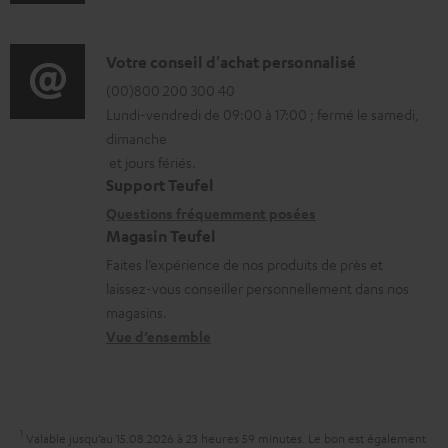
n
é
m
f
l
a
o
é
D
Votre conseil d'achat personnalisé
t
r
c
é
(00)800 200 300 40
i
Lundi-vendredi de 09:00 à 17:00 ; fermé le samedi,
m
h
t
o
dimanche
a
a
a
n
et jours fériés.
t
r
i
s
Support Teufel
i
g
l
r
Questions fréquemment posées
Magasin Teufel
o
e
s
e
Faites l’expérience de nos produits de près et
n
a
c
l
laissez-vous conseiller personnellement dans nos
s
b
o
a
magasins.
r
l
n
t
Vue d’ensemble
e
e
t
i
l
s
a
v
a
c
e
1
Valable jusqu’au 15.08.2026 à 23 heures 59 minutes.
Le bon est également