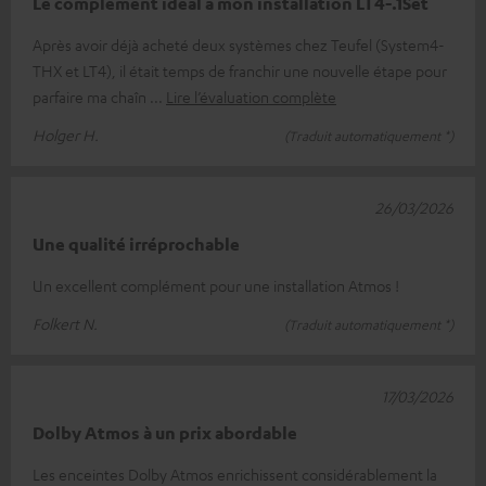
Le complément idéal à mon installation LT4-.1Set
Après avoir déjà acheté deux systèmes chez Teufel (System4-
THX et LT4), il était temps de franchir une nouvelle étape pour
parfaire ma chaîn
Lire l’évaluation complète
Holger H.
(Traduit automatiquement *)
26/03/2026
Une qualité irréprochable
Un excellent complément pour une installation Atmos !
Folkert N.
(Traduit automatiquement *)
17/03/2026
Dolby Atmos à un prix abordable
Les enceintes Dolby Atmos enrichissent considérablement la