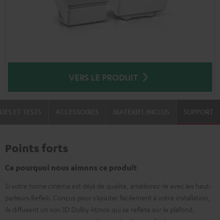
VERS LE PRODUIT
UES ET TESTS
ACCESSOIRES
MATÉRIEL INCLUS
SUPPORT
Points forts
Ce pourquoi nous aimons ce produit
Si votre home cinéma est déjà de qualité, améliorez-le avec les haut-
parleurs Reflek. Conçus pour s’ajouter facilement à votre installation,
ils diffusent un son 3D Dolby Atmos qui se reflète sur le plafond,