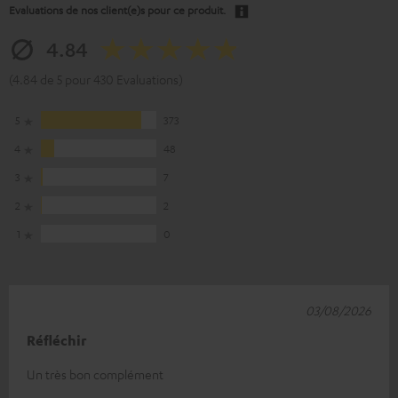
Evaluations de nos client(e)s pour ce produit.
4.84
(4.84 de 5 pour 430 Evaluations)
5
373
4
48
3
7
2
2
1
0
03/08/2026
Réfléchir
Un très bon complément