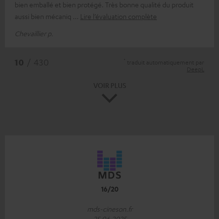
bien emballé et bien protégé. Très bonne qualité du produit
aussi bien mécaniq
Lire l’évaluation complète
Chevaillier p.
*
10
/ 430
traduit automatiquement par
DeepL
VOIR PLUS
16/20
mds-cineson.fr
25.06.2025