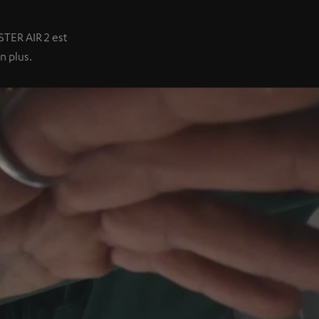
TER AIR 2 est
n plus.