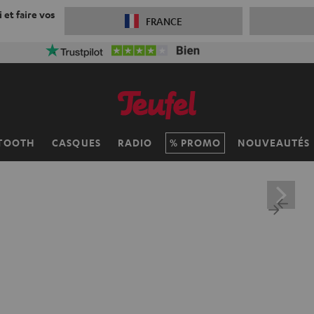
 et faire vos
FRANCE
 réduction sur la livraison
VKF-72F
05
D
:
19
H
:
22
M
:
57
TOOTH
CASQUES
RADIO
PROMO
NOUVEAUTÉS