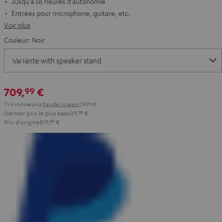
Jusqu'à 58 heures d'autonomie
Entrées pour microphone, guitare, etc.
Voir plus
Couleur:
Noir
709,
€
99
TVA incluse
plus
frais de livraison
29,99 €
Dernier prix le plus bas
609,
99
€
Prix d'origine
819,
99
€