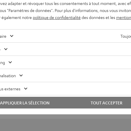
vez adapter et révoquer tous les consentements à tout moment, avec ef
 sous "Paramètres de données". Pour plus d'informations, nous vous inviton
r également notre
politique de confidentialité
des données et les
mention
aire
Toujou
e
ur 465 Evaluations)
ing
alisation
 ÉVALUATIONS
us externes
APPLIQUER LA SÉLECTION
TOUT ACCEPTER