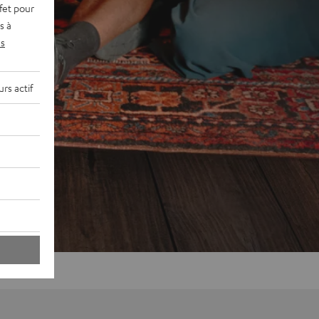
fet pour
s à
s
rs actif