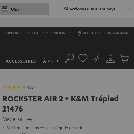
Sélectionner un autre pays
USA
S
SUPPORT
CLIENTS PROFESSIONNELS
RECHERCHER UN MAGASIN
No
ACCESSOIRES
À PROPOS
►
Rechercher
Mon
Produit
compte
du
panier
(466)
ROCKSTER AIR 2 + K&M Trépied
21476
Made for live
Meilleur son dans cette catégorie de taille