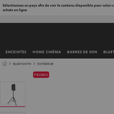
Sélectionnez un pays afin de voir le contenu disponible pour celui-ci
achats en ligne
ERS LE
50% de
ONTENU
ENCEINTES
HOME CINÉMA
BARRES DE SON
BLUE
Page
d’accueil
BLUETOOTH
EXTÉRIEUR
PROMO