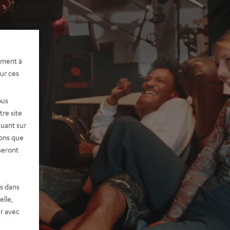
ement à
sur ces
ous
re site
quant sur
vons que
seront
es dans
elle,
r avec