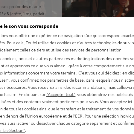
basses profondes et une
5 dB (crête, 1 m), parfait
e le son vous corresponde
ndes à directivité constante
oofer de 250 mm à longue
lons vous offrir une expérience de navigation sûre qui correspond exact
êts. Pour cela, Teufel utilise des cookies et d'autres technologies de suivi 
tX™ HD et AAC pour une
galement celles de tiers et utilise des services de personnalisation.
r. Connectez deux ROCKSTER
x cookies, nous et d'autres partenaires marketing traitons des données v
vec câble XLR.
nt et apprenons ce que vous aimez - grâce à votre comportement sur not
are) et AUX. Mixez tout via
x informations concernant votre terminal. C'est vous qui décidez : en cli
teurs efficaces Class-D avec
user"
, vous confirmez nos paramètres de base, dans lesquels nous n'acti
es nécessaires. Vous recevrez ainsi des recommandations, mais celles-ci 
lume moyen, et jusqu’à 31
au hasard. En cliquant sur
"Accepter tout"
, vous obtiendrez des publicités
performance remplaçable,
lisées et des contenus vraiment pertinents pour vous. Vous acceptez ici
nnexion à une batterie de
tion de tous les cookies ainsi que le transfert et le traitement de vos donné
en dehors de l'Union européenne et de l'EER. Pour une sélection individu
ion Powerbank via USB-C,
vez aussi activer ou désactiver chaque catégorie séparément et confirme
 la sélection"
.