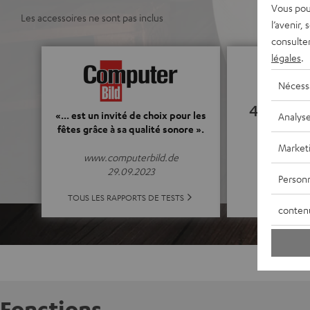
Vous pou
Les accessoires ne sont pas inclus
l’avenir,
consulte
légales
.
Nécess
4.82
«... est un invité de choix pour les
Analys
fêtes grâce à sa qualité sonore ».
(4.82 de 5 po
Market
www.computerbild.de
29.09.2023
Personn
TOUTES LES
TOUS LES RAPPORTS DE TESTS
conten
Fonctions