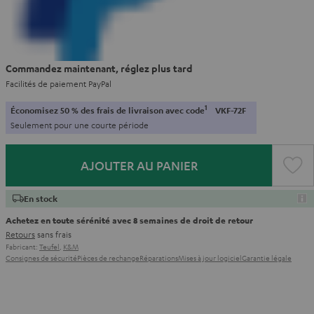
Commandez maintenant, réglez plus tard
Facilités de paiement PayPal
1
Économisez 50 % des frais de livraison avec code
VKF-72F
Seulement pour une courte période
AJOUTER AU PANIER
En stock
Achetez en toute sérénité avec 8 semaines de droit de retour
Retours
sans frais
Fabricant:
Teufel
,
K&M
Consignes de sécurité
Pièces de rechange
Réparations
Mises à jour logiciel
Garantie légale