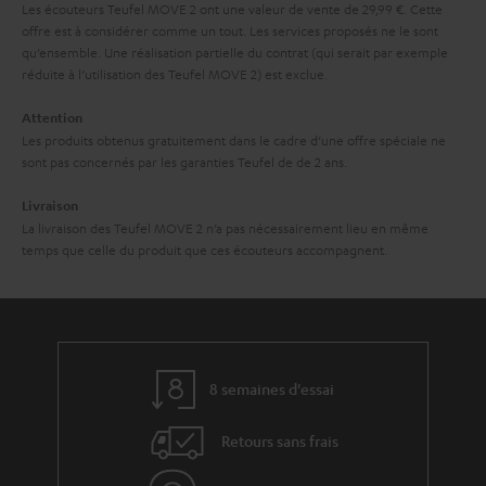
a
i
Les écouteurs Teufel MOVE 2 ont une valeur de vente de 29,99 €. Cette
d
offre est à considérer comme un tout. Les services proposés ne le sont
n
o
qu’ensemble. Une réalisation partielle du contrat (qui serait par exemple
e
t
n
réduite à l’utilisation des Teufel MOVE 2) est exclue.
n
i
Attention
e
Les produits obtenus gratuitement dans le cadre d’une offre spéciale ne
sont pas concernés par les garanties Teufel de de 2 ans.
Livraison
La livraison des Teufel MOVE 2 n’a pas nécessairement lieu en même
temps que celle du produit que ces écouteurs accompagnent.
8 semaines d'essai
Retours sans frais