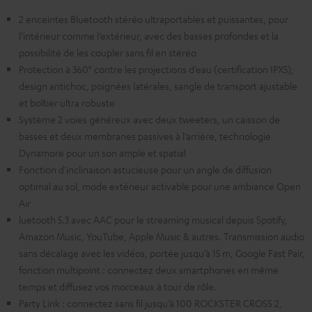
2 enceintes Bluetooth stéréo ultraportables et puissantes, pour
l’intérieur comme l’extérieur, avec des basses profondes et la
possibilité de les coupler sans fil en stéréo
Protection à 360° contre les projections d’eau (certification IPX5),
design antichoc, poignées latérales, sangle de transport ajustable
et boîtier ultra robuste
Système 2 voies généreux avec deux tweeters, un caisson de
basses et deux membranes passives à l’arrière, technologie
Dynamore pour un son ample et spatial
Fonction d’inclinaison astucieuse pour un angle de diffusion
optimal au sol, mode extérieur activable pour une ambiance Open
Air
luetooth 5.3 avec AAC pour le streaming musical depuis Spotify,
Amazon Music, YouTube, Apple Music & autres. Transmission audio
sans décalage avec les vidéos, portée jusqu’à 15 m, Google Fast Pair,
fonction multipoint : connectez deux smartphones en même
temps et diffusez vos morceaux à tour de rôle.
Party Link : connectez sans fil jusqu’à 100 ROCKSTER CROSS 2,