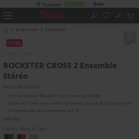
ERS LE
ONTENU
No
Sau
Page
Rechercher
Produi
d’accueil
du
BLUETOOTH
EXTÉRIEUR
panier
OFFRE
(9)
ROCKSTER CROSS 2 Ensemble
Stéréo
No Limit Sound
Duo d’enceintes Bluetooth robustes et portables
Système 2 voies avec caisson de basses, jusqu’à 38 h d’autonomie
Connectez les deux enceintes sans fil
Voir plus
Couleur:
Black & Green
Black
Noir
Light