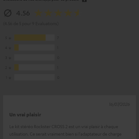
4.56
(4.56 de 5 pour 9 Evaluations)
5
7
4
1
3
0
2
1
1
0
16/07/2026
Un vrai plaisir
Le kit stéréo Rockster CROSS 2 est un vrai plaisir à chaque
utilisation. Ce serait vraiment bien si l'adaptateur de charge