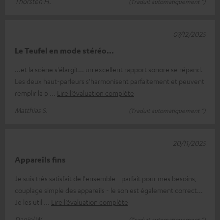
Thorsten H.
(Traduit automatiquement *)
07/12/2025
Le Teufel en mode stéréo...
...et la scène s'élargit... un excellent rapport sonore se répand.
Les deux haut-parleurs s'harmonisent parfaitement et peuvent
remplir la p
Lire l’évaluation complète
Matthias S.
(Traduit automatiquement *)
20/11/2025
Appareils fins
Je suis très satisfait de l'ensemble - parfait pour mes besoins,
couplage simple des appareils - le son est également correct...
Je les util
Lire l’évaluation complète
Daniel W.
(Traduit automatiquement *)