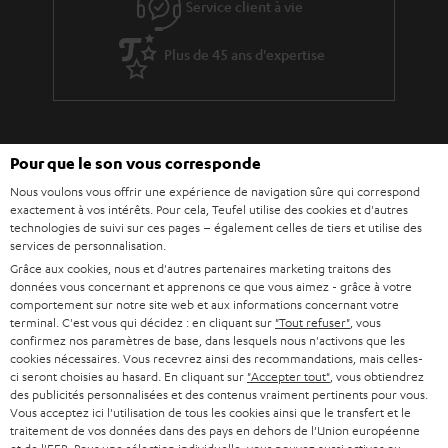
Service client à vie
Plus de 45 ans d'expertise
Pour que le son vous corresponde
Nous voulons vous offrir une expérience de navigation sûre qui correspond
exactement à vos intérêts. Pour cela, Teufel utilise des cookies et d'autres
technologies de suivi sur ces pages – également celles de tiers et utilise des
services de personnalisation.
Grâce aux cookies, nous et d'autres partenaires marketing traitons des
données vous concernant et apprenons ce que vous aimez - grâce à votre
Teufel adhère à la Fédération du e-commerce et de la vente à distance (Fevad) et à sa charte
comportement sur notre site web et aux informations concernant votre
qualité. La Fevad est membre du réseau européen Ecommerce Europe Trustmark.
terminal. C'est vous qui décidez : en cliquant sur
"Tout refuser"
, vous
confirmez nos paramètres de base, dans lesquels nous n'activons que les
cookies nécessaires. Vous recevrez ainsi des recommandations, mais celles-
ci seront choisies au hasard. En cliquant sur
"Accepter tout"
, vous obtiendrez
des publicités personnalisées et des contenus vraiment pertinents pour vous.
Vous acceptez ici l'utilisation de tous les cookies ainsi que le transfert et le
traitement de vos données dans des pays en dehors de l'Union européenne