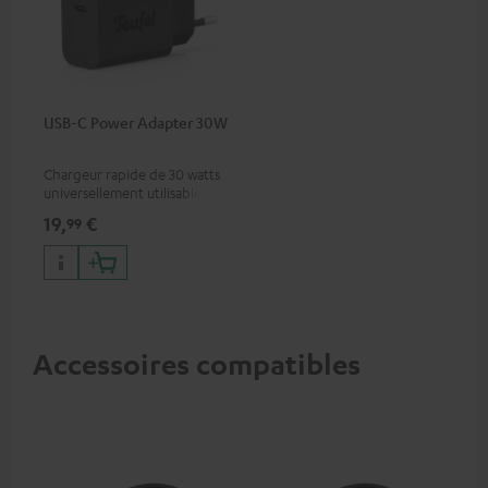
USB-C Power Adapter 30W
Chargeur rapide de 30 watts
universellement utilisable
pour écouteurs et appareils
19,
€
99
portables, ainsi que pour
iPhones Apple, smartphones
Android, tablettes et
appareils avec port USB-C
Accessoires compatibles