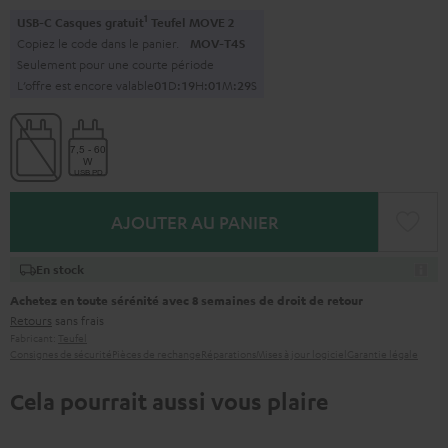
1
USB-C Casques gratuit
Teufel MOVE 2
Copiez le code dans le panier.
MOV-T4S
Seulement pour une courte période
L’offre est encore valable
0
1
D
:
1
9
H
:
0
1
M
:
2
8
S
AJOUTER AU PANIER
En stock
Achetez en toute sérénité avec 8 semaines de droit de retour
Retours
sans frais
Fabricant:
Teufel
Consignes de sécurité
Pièces de rechange
Réparations
Mises à jour logiciel
Garantie légale
Cela pourrait aussi vous plaire