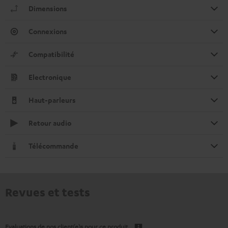
Dimensions
Connexions
Compatibilité
Electronique
Haut-parleurs
Retour audio
Télécommande
Revues et tests
Evaluations de nos client(e)s pour ce produit.