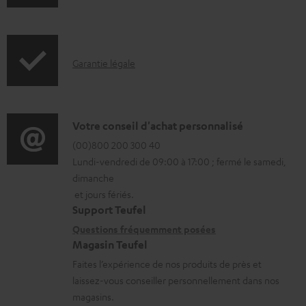
n
é
r
f
c
o
o
h
d
I
Garantie légale
r
a
u
n
m
r
c
f
a
g
t
o
D
Votre conseil d'achat personnalisé
t
e
.
r
é
(00)800 200 300 40
i
a
s
Lundi-vendredi de 09:00 à 17:00 ; fermé le samedi,
m
t
o
b
u
dimanche
a
a
n
et jours fériés.
l
p
t
i
s
Support Teufel
e
p
i
l
r
Questions fréquemment posées
s
o
Magasin Teufel
o
s
e
r
Faites l’expérience de nos produits de près et
n
c
l
t
laissez-vous conseiller personnellement dans nos
s
o
a
magasins.
.