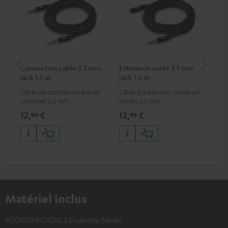
Connection cable 3.5 mm
Extension cable 3.5 mm
Pi
jack 1,5 m
jack 1,5 m
Câble de connexion stéréo
Câble d'extension universel
Con
universel 3,5 mm
stéréo 3,5 mm
dif
(re
12,
€
12,
€
31
99
99
ser
Vir
Matériel inclus
ROCKSTER CROSS 2 Ensemble Stéréo