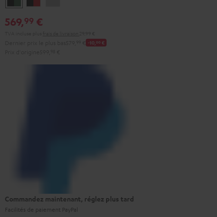
&
&
Gray
569,
€
99
Green
Rouge
TVA incluse
plus
frais de livraison
29,99 €
Dernier prix le plus bas
579,
99
€
-10,
00
€
Prix d'origine
599,
98
€
Commandez maintenant, réglez plus tard
Facilités de paiement PayPal