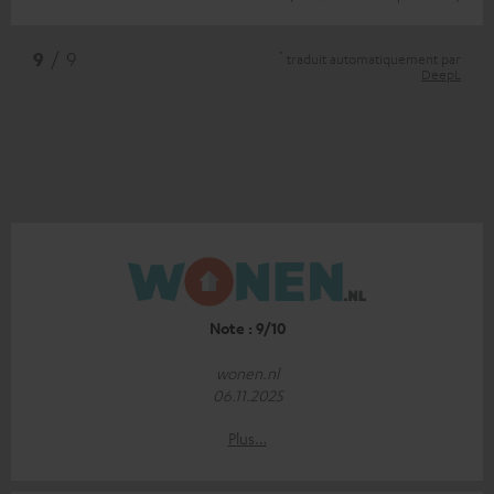
*
9
/ 9
traduit automatiquement par
DeepL
Note : 9/10
wonen.nl
06.11.2025
Plus…