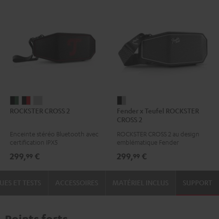
ROCKSTER
ROCKSTER
ROCKSTER
Fender
ROCKSTER CROSS 2
Fender x Teufel ROCKSTER
CROSS
CROSS
CROSS
x
CROSS 2
2
2
2
Teufel
Enceinte stéréo Bluetooth avec
ROCKSTER CROSS 2 au design
Black
Noir
Light
ROCKSTER
certification IPX5
emblématique Fender
&
&
Gray
CROSS
299,
€
299,
€
99
99
Green
Rouge
2
Black
UES ET TESTS
ACCESSOIRES
MATÉRIEL INCLUS
SUPPORT
&
Steel
Points forts