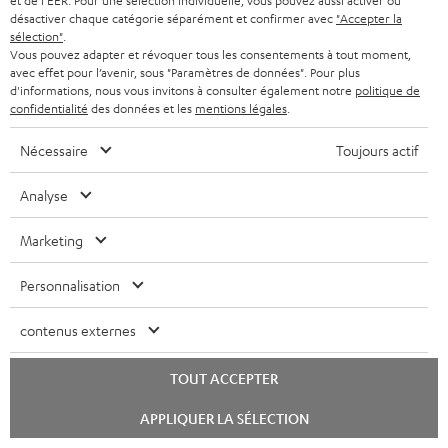
et de l'EER. Pour une sélection individuelle, vous pouvez aussi activer ou
désactiver chaque catégorie séparément et confirmer avec
"Accepter la
sélection"
.
Vous pouvez adapter et révoquer tous les consentements à tout moment,
Le Blog Teufel
avec effet pour l’avenir, sous "Paramètres de données". Pour plus
d'informations, nous vous invitons à consulter également notre
politique de
Technologies audio, modes, conseils & astuces
confidentialité
des données et les
mentions légales
.
Teufel Support
Nécessaire
Toujours actif
Questions fréquemment posées
Analyse
CONTACT
RETOURS
Marketing
TRACKING
Personnalisation
Localisateur de magasins
Découvrez nos produits de près et venez au magasin pour
contenus externes
des conseils personnalisés.
TOUT ACCEPTER
Lancer
APPLIQUER LA SÉLECTION
le
chat