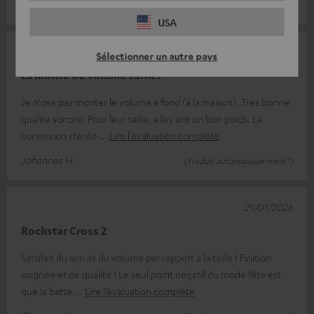
USA
10/04/2026
Sélectionner un autre pays
La moitié du volume suffit !
Je n'ose pas monter le volume à fond (à la maison). Très bonne
qualité sonore. Pour leur taille, elles ont un bon poids. La
connexion stéréo
Lire l’évaluation complète
Johannes H.
(Traduit automatiquement *)
29/01/2026
Rockstar Cross 2
Satisfait du son et du volume par rapport à la taille ! Finition
soignée et de qualité ! Le seul point négatif du mode fête est
que la batte
Lire l’évaluation complète