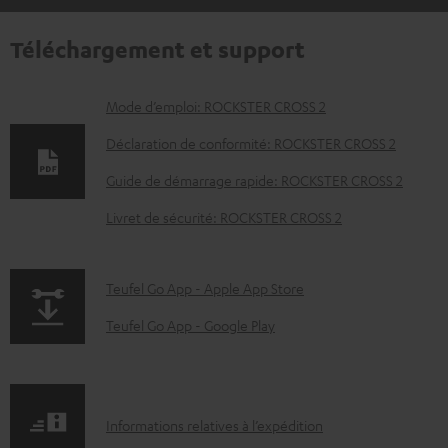
Téléchargement et support
D
Mode d’emploi: ROCKSTER CROSS 2
o
Déclaration de conformité: ROCKSTER CROSS 2
c
Guide de démarrage rapide: ROCKSTER CROSS 2
u
Livret de sécurité: ROCKSTER CROSS 2
m
e
n
p
Teufel Go App - Apple App Store
t
a
Teufel Go App - Google Play
s
g
t
e
é
.
I
Informations relatives à l’expédition
l
p