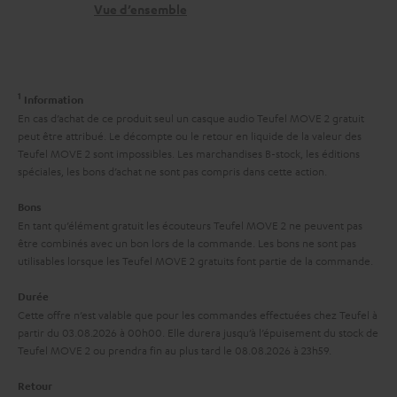
r
n
t
Vue d’ensemble
l
e
t
i
i
l
a
v
n
a
c
e
k
1
Information
t
t
s
En cas d’achat de ce produit seul un casque audio Teufel MOVE 2 gratuit
s
i
peut être attribué. Le décompte ou le retour en liquide de la valeur des
à
.
Teufel MOVE 2 sont impossibles. Les marchandises B-stock, les éditions
v
l
spéciales, les bons d’achat ne sont pas compris dans cette action.
t
e
’
i
Bons
s
e
En tant qu’élément gratuit les écouteurs Teufel MOVE 2 ne peuvent pas
t
à
être combinés avec un bon lors de la commande. Les bons ne sont pas
x
l
utilisables lorsque les Teufel MOVE 2 gratuits font partie de la commande.
l
p
e
a
Durée
é
_
Cette offre n’est valable que pour les commandes effectuées chez Teufel à
g
d
partir du 03.08.2026 à 00h00. Elle durera jusqu’à l’épuisement du stock de
h
a
Teufel MOVE 2 ou prendra fin au plus tard le 08.08.2026 à 23h59.
i
i
r
t
Retour
d