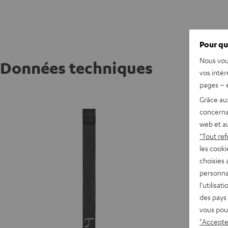
Pour qu
Nous vou
Données techniques
vos intér
pages – é
Sangle
Grâce au
concerna
web et au
"Tout ref
les cooki
choisies 
personna
l'utilisa
des pays 
vous pou
"Accepter