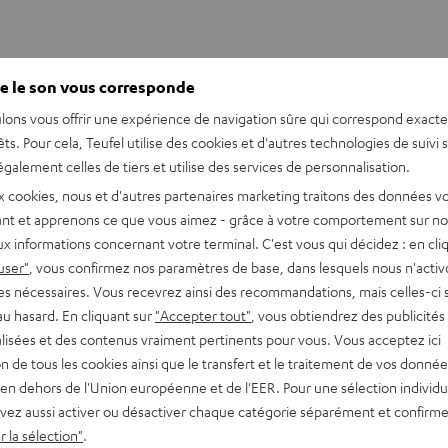
e le son vous corresponde
lons vous offrir une expérience de navigation sûre qui correspond exact
êts. Pour cela, Teufel utilise des cookies et d'autres technologies de suivi 
galement celles de tiers et utilise des services de personnalisation.
 MYND
x cookies, nous et d'autres partenaires marketing traitons des données v
nt et apprenons ce que vous aimez - grâce à votre comportement sur not
x informations concernant votre terminal. C'est vous qui décidez : en cli
user"
, vous confirmez nos paramètres de base, dans lesquels nous n'acti
es nécessaires. Vous recevrez ainsi des recommandations, mais celles-ci 
au hasard. En cliquant sur
"Accepter tout"
, vous obtiendrez des publicités
lisées et des contenus vraiment pertinents pour vous. Vous acceptez ici
tion de tous les cookies ainsi que le transfert et le traitement de vos donné
en dehors de l'Union européenne et de l'EER. Pour une sélection individu
vez aussi activer ou désactiver chaque catégorie séparément et confirme
 la sélection"
.