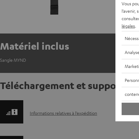
Vous pou
l’avenir,
consulte
légales
.
Nécess
Matériel inclus
Analys
Sangle MYND
Market
Personn
Téléchargement et support
conten
I
Informations relatives à l’expédition
n