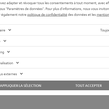
vez adapter et révoquer tous les consentements à tout moment, avec ef
 sous "Paramètres de données". Pour plus d'informations, nous vous inviton
r également notre
politique de confidentialité
des données et les
mention
aire
Toujou
e
MYND non inclus dans l'emballage
ing
alisation
us externes
APPLIQUER LA SÉLECTION
TOUT ACCEPTER