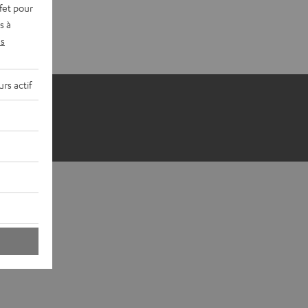
fet pour
s à
s
rs actif