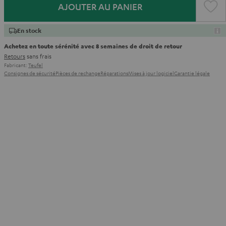
AJOUTER AU PANIER
En stock
Achetez en toute sérénité avec 8 semaines de droit de retour
Retours
sans frais
Fabricant:
Teufel
Consignes de sécurité
Pièces de rechange
Réparations
Mises à jour logiciel
Garantie légale