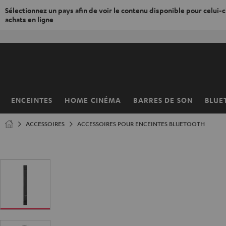
Sélectionnez un pays afin de voir le contenu disponible pour celui-ci
achats en ligne
ERS LE
ONTENU
ENCEINTES
HOME CINÉMA
BARRES DE SON
BLUE
Page
d’accueil
ACCESSOIRES
ACCESSOIRES POUR ENCEINTES BLUETOOTH