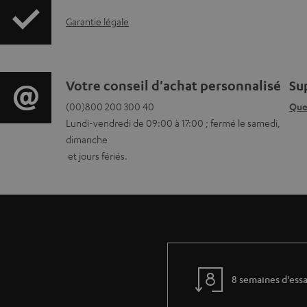
f
I
Garantie légale
o
n
r
f
m
D
Votre conseil d'achat personnalisé
Su
o
a
(00)800 200 300 40
Que
é
Lundi-vendredi de 09:00 à 17:00 ; fermé le samedi,
r
t
t
dimanche
m
et jours fériés.
i
a
a
o
i
t
n
l
i
s
s
o
r
c
8 semaines d'essa
n
e