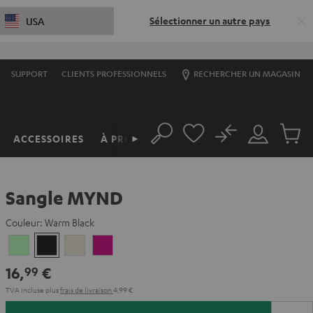
Sélectionner un autre pays
USA
SUPPORT
CLIENTS PROFESSIONNELS
RECHERCHER UN MAGASIN
No
ACCESSOIRES
À PROPOS
►
Rechercher
Mon
Produit
compte
du
panier
Sangle MYND
Couleur:
Warm Black
Light
Warm
Warm
Wild
Mint
Black
White
Berry
16,
€
99
TVA incluse
plus
frais de livraison
4,99 €