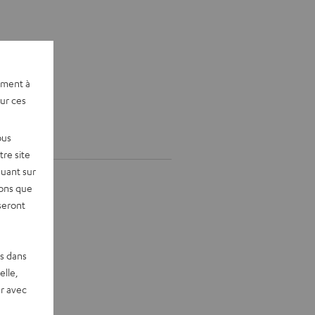
ement à
sur ces
ous
re site
quant sur
vons que
seront
es dans
elle,
r avec