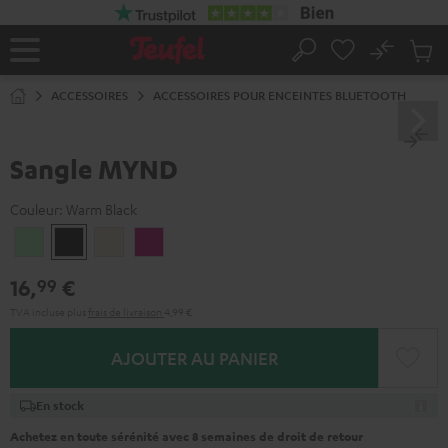
ERS LE
ONTENU
No
Sau
Page
Rechercher
Produi
d’accueil
du
ACCESSOIRES
ACCESSOIRES POUR ENCEINTES BLUETOOTH
panier
Sangle MYND
Couleur:
Warm Black
Light
Warm
Warm
Wild
Mint
Black
White
Berry
16,
€
99
TVA incluse
plus
frais de livraison
4,99 €
AJOUTER AU PANIER
En stock
Achetez en toute sérénité avec 8 semaines de droit de retour