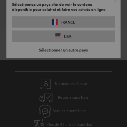
s
o
a
Sélectionnez un pays afin de voir le contenu
magasins.
disponible pour celui-ci et faire vos achats en ligne
r
n
t
Vue d’ensemble
e
t
i
FRANCE
l
a
v
a
USA
c
e
t
t
s
Sélectionner un autre pays
i
à
v
l
e
’
s
e
8 semaines d'essai
à
x
l
p
Retours sans frais
a
é
Service client à vie
g
d
a
i
Plus de 45 ans d'expertise