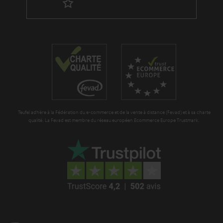
r
t
a
i
n
o
t
n
i
e
Teufel adhère à la Fédération du e-commerce et de la vente à distance (Fevad) et à sa charte
qualité. La Fevad est membre du réseau européen Ecommerce Europe Trustmark.