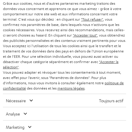
Société
Grâce aux cookies, nous et d'autres partenaires marketing traitons des
à
données vous concernant et apprenons ce que vous aimez - grâce à votre
SYSTEMES COMPLETS HOME CINEMA
SUPPORT
comportement sur notre site web et aux informations concernant votre
l
Boutiques en ligne Teufel
terminal. C'est vous qui décidez : en cliquant sur
"Tout refuser"
, vous
BARRES DE SON
a
confirmez nos paramètres de base, dans lesquels nous n'activons que les
CARRIÈRE
cookies nécessaires. Vous recevrez ainsi des recommandations, mais celles-
ALLEMAGNE
n
ci seront choisies au hasard. En cliquant sur
"Accepter tout"
, vous obtiendrez
STEREO
PRESSE
des publicités personnalisées et des contenus vraiment pertinents pour vous.
e
Vous acceptez ici l'utilisation de tous les cookies ainsi que le transfert et le
AUTRICHE
SMART HOME
w
traitement de vos données dans des pays en dehors de l'Union européenne
B2B
et de l'EER. Pour une sélection individuelle, vous pouvez aussi activer ou
s
désactiver chaque catégorie séparément et confirmer avec
"Accepter la
SUISSE
BLUETOOTH
BLOG
sélection"
.
l
Vous pouvez adapter et révoquer tous les consentements à tout moment,
CASQUES AUDIO
e
avec effet pour l’avenir, sous "Paramètres de données". Pour plus
PAYS-BAS
NEWSLETTER
d'informations, nous vous invitons à consulter également notre
politique de
t
confidentialité
des données et les
mentions légales
.
CASQUES BLUETOOTH AUDIO
MAGASINS
BELGIQUE
t
Nécessaire
Toujours actif
SYSTEMES COMPLETS
e
AVANTAGES D’ACHAT
FRANCE
r
Analyse
ENCEINTES
L’HISTOIRE DE TEUFEL
Marketing
POLOGNE
ULTIMA
MANAGEMENT