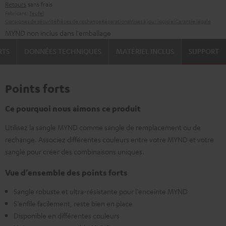
Retours
sans frais
Fabricant:
Teufel
Consignes de sécurité
Pièces de rechange
Réparations
Mises à jour logiciel
Garantie légale
MYND non inclus dans l'emballage
RTS
DONNÉES TECHNIQUES
MATÉRIEL INCLUS
SUPPORT
Points forts
Ce pourquoi nous aimons ce produit
Utilisez la sangle MYND comme sangle de remplacement ou de
rechange. Associez différentes couleurs entre votre MYND et votre
sangle pour créer des combinaisons uniques.
Vue d’ensemble des points forts
Sangle robuste et ultra-résistante pour l'enceinte MYND
S'enfile facilement, reste bien en place
Disponible en différentes couleurs