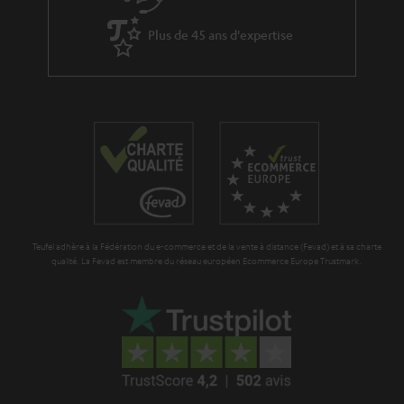
a
i
Plus de 45 ans d'expertise
r
t
a
i
n
o
t
n
i
e
Teufel adhère à la Fédération du e-commerce et de la vente à distance (Fevad) et à sa charte
qualité. La Fevad est membre du réseau européen Ecommerce Europe Trustmark.