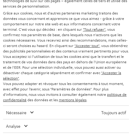
technologies de suivi sur ces pages – également celles de tiers et utilise des
u
services de personnalisation.
HOME CINEMA
s
Grâce aux cookies, nous et d'autres partenaires marketing traitons des
Société
données vous concernant et apprenons ce que vous aimez - grâce à votre
à
comportement sur notre site web et aux informations concernant votre
SYSTEMES COMPLETS HOME CINEMA
SUPPORT
terminal. C'est vous qui décidez : en cliquant sur
"Tout refuser"
, vous
l
Boutiques en ligne Teufel
confirmez nos paramètres de base, dans lesquels nous n'activons que les
BARRES DE SON
a
cookies nécessaires. Vous recevrez ainsi des recommandations, mais celles-
CARRIÈRE
ALLEMAGNE
ci seront choisies au hasard. En cliquant sur
"Accepter tout"
, vous obtiendrez
n
des publicités personnalisées et des contenus vraiment pertinents pour vous.
STEREO
PRESSE
Vous acceptez ici l'utilisation de tous les cookies ainsi que le transfert et le
e
AUTRICHE
traitement de vos données dans des pays en dehors de l'Union européenne
SMART HOME
w
et de l'EER. Pour une sélection individuelle, vous pouvez aussi activer ou
B2B
désactiver chaque catégorie séparément et confirmer avec
"Accepter la
s
SUISSE
sélection"
.
BLUETOOTH
BLOG
Vous pouvez adapter et révoquer tous les consentements à tout moment,
l
avec effet pour l’avenir, sous "Paramètres de données". Pour plus
CASQUES AUDIO
e
d'informations, nous vous invitons à consulter également notre
politique de
PAYS-BAS
NEWSLETTER
confidentialité
des données et les
mentions légales
.
t
CASQUES BLUETOOTH AUDIO
MAGASINS
BELGIQUE
t
Nécessaire
Toujours actif
SYSTEMES COMPLETS
e
AVANTAGES D’ACHAT
Analyse
FRANCE
r
ENCEINTES
L’HISTOIRE DE TEUFEL