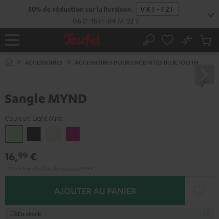
ERS LE
50% de réduction sur la livraison
VKF-72F
ONTENU
06
D
:
18
H
:
04
M
:
22
S
No
Sau
Page
Rechercher
Produi
d’accueil
du
ACCESSOIRES
ACCESSOIRES POUR ENCEINTES BLUETOOTH
panier
Sangle MYND
Couleur:
Light Mint
Light
Warm
Warm
Wild
Mint
Black
White
Berry
16,
€
99
TVA incluse
plus
frais de livraison
4,99 €
AJOUTER AU PANIER
En stock