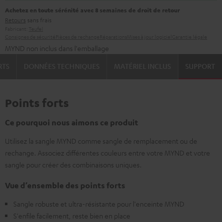
Achetez en toute sérénité avec 8 semaines de droit de retour
Retours
sans frais
Fabricant:
Teufel
Consignes de sécurité
Pièces de rechange
Réparations
Mises à jour logiciel
Garantie légale
MYND non inclus dans l'emballage
RTS
DONNÉES TECHNIQUES
MATÉRIEL INCLUS
SUPPORT
Points forts
Ce pourquoi nous aimons ce produit
Utilisez la sangle MYND comme sangle de remplacement ou de
rechange. Associez différentes couleurs entre votre MYND et votre
sangle pour créer des combinaisons uniques.
Vue d’ensemble des points forts
Sangle robuste et ultra-résistante pour l'enceinte MYND
S'enfile facilement, reste bien en place