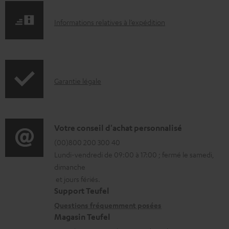
I
Informations relatives à l’expédition
n
f
o
I
Garantie légale
r
n
m
f
a
o
D
Votre conseil d'achat personnalisé
t
r
é
(00)800 200 300 40
i
Lundi-vendredi de 09:00 à 17:00 ; fermé le samedi,
m
t
o
dimanche
a
a
n
et jours fériés.
t
i
s
Support Teufel
i
l
r
Questions fréquemment posées
Magasin Teufel
o
s
e