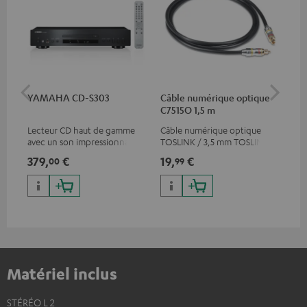
YAMAHA CD-S303
Câble numérique optique
Câb
C7515O 1,5 m
C7
Lecteur CD haut de gamme
Câble numérique optique
Câb
avec un son impressionnant
TOSLINK / 3,5 mm TOSLINK
sté
et une finition de qualité
com
379,
€
19,
€
12
00
99
app
RC
Matériel inclus
STÉRÉO L 2