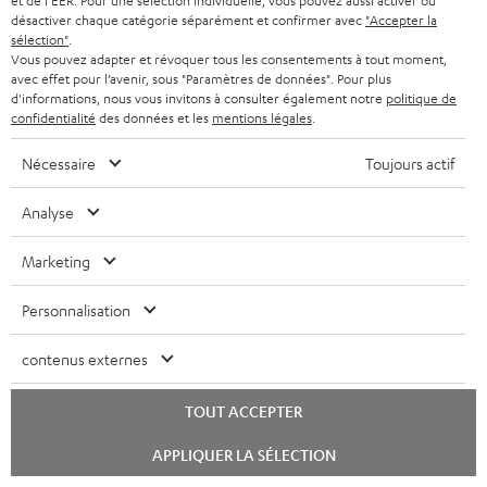
et de l'EER. Pour une sélection individuelle, vous pouvez aussi activer ou
désactiver chaque catégorie séparément et confirmer avec
"Accepter la
sélection"
.
Vous pouvez adapter et révoquer tous les consentements à tout moment,
avec effet pour l’avenir, sous "Paramètres de données". Pour plus
d'informations, nous vous invitons à consulter également notre
politique de
confidentialité
des données et les
mentions légales
.
Téléchargement et support
Nécessaire
Toujours actif
D
Mode d’emploi: STÉRÉO L 2
Analyse
o
Déclaration de conformité: STÉRÉO L 2
c
Marketing
Livret de sécurité: STÉRÉO L 2
u
Personnalisation
m
p
Teufel Home App - Apple App Store
e
contenus externes
a
n
Teufel Home App - Google Play
g
TOUT ACCEPTER
t
e
s
Lancer
APPLIQUER LA SÉLECTION
le
.
t
chat