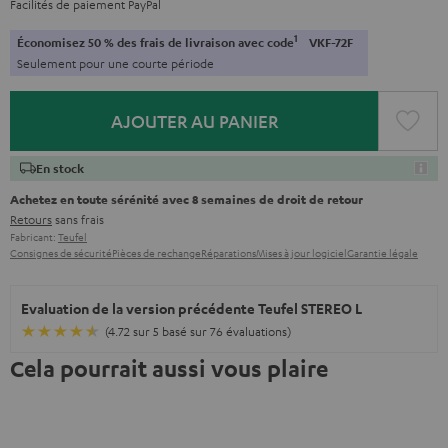
Facilités de paiement PayPal
1
Économisez 50 % des frais de livraison avec code
VKF-72F
Seulement pour une courte période
AJOUTER AU PANIER
En stock
Achetez en toute sérénité avec 8 semaines de droit de retour
Retours
sans frais
Fabricant:
Teufel
Consignes de sécurité
Pièces de rechange
Réparations
Mises à jour logiciel
Garantie légale
Evaluation de la version précédente Teufel STEREO L
(4.72 sur 5 basé sur 76 évaluations)
Cela pourrait aussi vous plaire