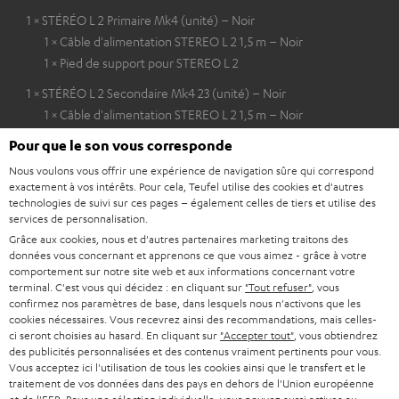
1 × STÉRÉO L 2 Primaire Mk4 (unité) – Noir
1 × Câble d'alimentation STEREO L 2 1,5 m – Noir
1 × Pied de support pour STEREO L 2
1 × STÉRÉO L 2 Secondaire Mk4 23 (unité) – Noir
1 × Câble d'alimentation STEREO L 2 1,5 m – Noir
1 × Pied de support pour STEREO L 2
Pour que le son vous corresponde
1 × Grille STÉRÉO L 2 (Paire) – Noir
Nous voulons vous offrir une expérience de navigation sûre qui correspond
exactement à vos intérêts. Pour cela, Teufel utilise des cookies et d'autres
technologies de suivi sur ces pages – également celles de tiers et utilise des
services de personnalisation.
Grâce aux cookies, nous et d'autres partenaires marketing traitons des
données vous concernant et apprenons ce que vous aimez - grâce à votre
comportement sur notre site web et aux informations concernant votre
terminal. C'est vous qui décidez : en cliquant sur
"Tout refuser"
, vous
confirmez nos paramètres de base, dans lesquels nous n'activons que les
cookies nécessaires. Vous recevrez ainsi des recommandations, mais celles-
ci seront choisies au hasard. En cliquant sur
"Accepter tout"
, vous obtiendrez
des publicités personnalisées et des contenus vraiment pertinents pour vous.
Vous acceptez ici l'utilisation de tous les cookies ainsi que le transfert et le
traitement de vos données dans des pays en dehors de l'Union européenne