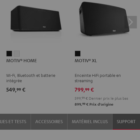
MOTIV®
MOTIV®
MOTIV®
MOTIV® HOME
MOTIV® XL
HOME
HOME
XL
Noir
Blanc
Noir
Wi-Fi, Bluetooth et batterie
Enceinte HiFi portable en
intégrée
streaming
549,
€
799,
€
99
99
599,
99
€
Dernier prix le plus bas
99
899,
€
Prix d'origine
UES ET TESTS
ACCESSOIRES
MATÉRIEL INCLUS
SUPPORT