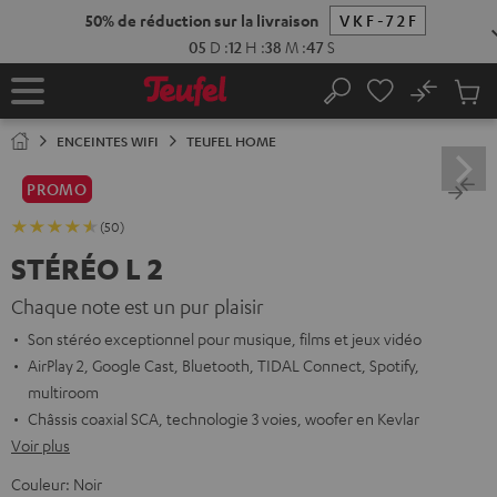
ERS LE
ONTENU
No
Sau
Page
Rechercher
Produi
d’accueil
du
ENCEINTES WIFI
TEUFEL HOME
panier
PROMO
(50)
STÉRÉO L 2
Chaque note est un pur plaisir
Son stéréo exceptionnel pour musique, films et jeux vidéo
AirPlay 2, Google Cast, Bluetooth, TIDAL Connect, Spotify,
multiroom
Châssis coaxial SCA, technologie 3 voies, woofer en Kevlar
Voir plus
Couleur:
Noir