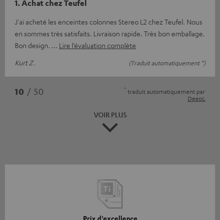
1. Achat chez Teufel
J'ai acheté les enceintes colonnes Stereo L2 chez Teufel. Nous
en sommes très satisfaits. Livraison rapide. Très bon emballage.
Bon design.
Lire l’évaluation complète
Kurt Z.
(Traduit automatiquement *)
*
10
/ 50
traduit automatiquement par
DeepL
VOIR PLUS
Prix d'excellence