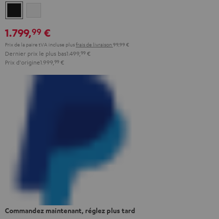
Noir
Blanc
1.799,
€
99
Prix de la paire tVA incluse
plus
frais de livraison
99,99 €
Dernier prix le plus bas
1.499,
99
€
Prix d'origine
1.999,
99
€
Commandez maintenant, réglez plus tard