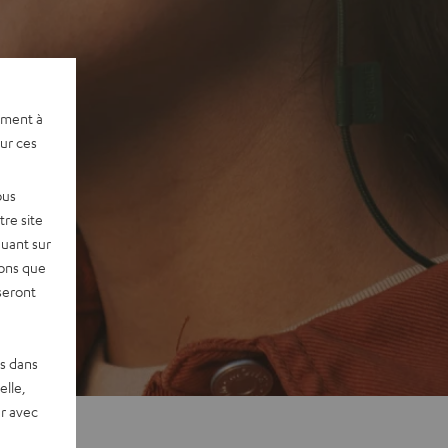
ement à
sur ces
ous
re site
quant sur
vons que
seront
es dans
elle,
r avec