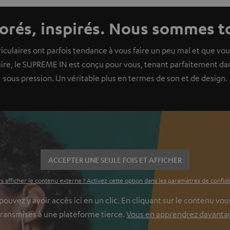
lorés, inspirés. Nous sommes 
riculaires ont parfois tendance à vous faire un peu mal et que vo
ire, le SUPREME IN est conçu pour vous, tenant parfaitement dans 
sous pression. Un véritable plus en termes de son et de design.
ACCEPTER UNE SEULE FOIS ET AFFICHER
s afficher le contenu externe ? Activez cette option dans les paramètres de confide
vez y avoir accès ici en un clic. En cliquant sur le contenu vous
transmises à une plateforme tierce.
Vous en apprendrez davantage