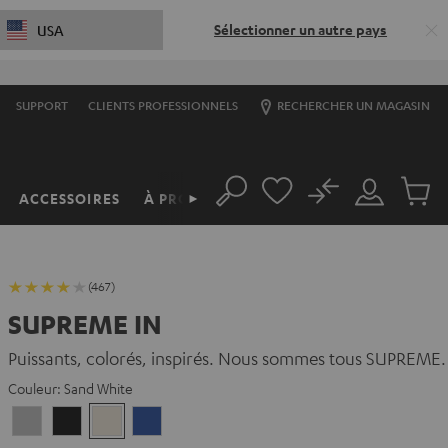
Sélectionner un autre pays
USA
SUPPORT
CLIENTS PROFESSIONNELS
RECHERCHER UN MAGASIN
No
ACCESSOIRES
À PROPOS
►
Rechercher
Mon
Produit
compte
du
panier
(467)
SUPREME IN
Puissants, colorés, inspirés. Nous sommes tous SUPREME.
Couleur:
Sand White
Moon
Night
Sand
Space
Gray
Black
White
Blue