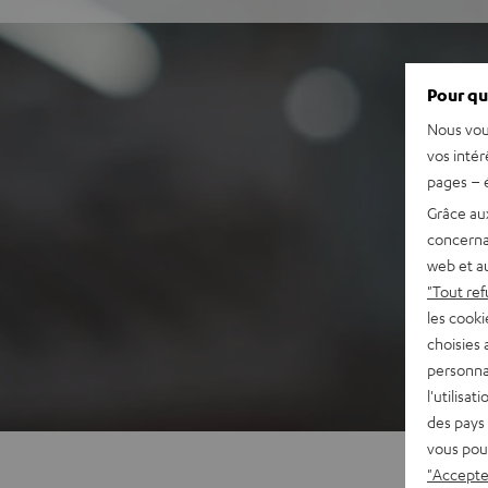
Pour qu
Nous vou
vos intér
pages – é
Grâce au
concerna
web et au
"Tout ref
les cooki
choisies 
personna
l'utilisa
des pays 
vous pou
"Accepter