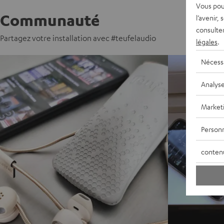
Vous pou
Communauté
l’avenir,
consulte
Partagez votre installation avec #teufelaudio
légales
.
Nécess
Analys
Market
Personn
conten