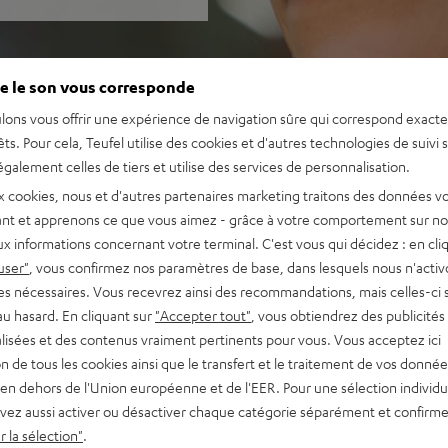
e le son vous corresponde
lons vous offrir une expérience de navigation sûre qui correspond exact
êts. Pour cela, Teufel utilise des cookies et d'autres technologies de suivi 
galement celles de tiers et utilise des services de personnalisation.
x cookies, nous et d'autres partenaires marketing traitons des données v
nt et apprenons ce que vous aimez - grâce à votre comportement sur not
x informations concernant votre terminal. C'est vous qui décidez : en cli
user"
, vous confirmez nos paramètres de base, dans lesquels nous n'acti
es nécessaires. Vous recevrez ainsi des recommandations, mais celles-ci 
au hasard. En cliquant sur
"Accepter tout"
, vous obtiendrez des publicités
lisées et des contenus vraiment pertinents pour vous. Vous acceptez ici
tion de tous les cookies ainsi que le transfert et le traitement de vos donné
en dehors de l'Union européenne et de l'EER. Pour une sélection individu
vez aussi activer ou désactiver chaque catégorie séparément et confirme
 la sélection"
.