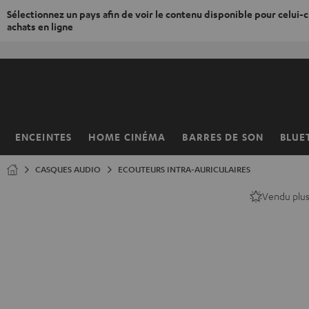
Sélectionnez un pays afin de voir le contenu disponible pour celui-ci
achats en ligne
ERS LE
ONTENU
ENCEINTES
HOME CINÉMA
BARRES DE SON
BLUE
Page
d’accueil
CASQUES AUDIO
ECOUTEURS INTRA-AURICULAIRES
Vendu plu