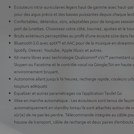
Ecouteurs intra-auriculaires légers haut de gamme avec haut-par
pour des aigus précis et des basses puissantes depuis chaque lec
Confortables, détendus, sûrs, adaptables pour de longues sessi
port de lunettes. Choisissez votre côté, tournez, ajustez et le tour
Bruits extérieurs perceptibles au profit d’une écoute sûre dans l’
Bluetooth 5.0 avec aptX™ et AAC pour de la musique en streaming
Spotify, Deezer, Youtube, Apple Music et autres.
Kit mains libres avec technologie Qualcomm® cVc™ permettant une
Skypen ou Facetime et le contrôle vocal via Google/Siri en haute
environnement bruyant.
Autonomie allant jusqu’à 16 heures, recharge rapide, couleurs ur
toujours adéquats
Equalizer et autres paramétrages via l’application Teufel Go
Mise en marche automatique : Les écouteurs sont tenus de façon
automatiquement en standby lorsqu’ils sont attachés autour de vo
sûr(e) de ne pas les perdre. Télécommande intégrée au câble pou
housse de transport, câble de recharge et deux paires d’embouts 