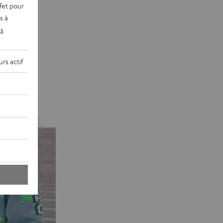
fet pour
s à
s
rs actif