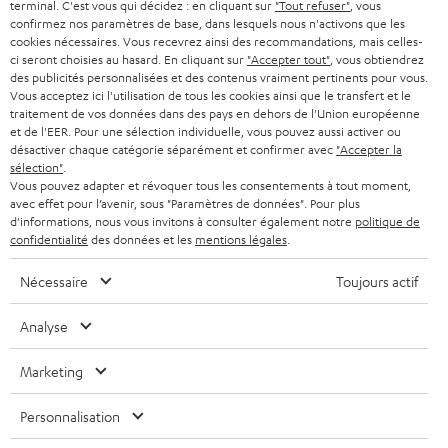
terminal. C'est vous qui décidez : en cliquant sur
"Tout refuser"
, vous
e
AUTRICHE
confirmez nos paramètres de base, dans lesquels nous n'activons que les
SMART HOME
w
cookies nécessaires. Vous recevrez ainsi des recommandations, mais celles-
B2B
ci seront choisies au hasard. En cliquant sur
"Accepter tout"
, vous obtiendrez
s
SUISSE
BLUETOOTH
des publicités personnalisées et des contenus vraiment pertinents pour vous.
BLOG
Vous acceptez ici l'utilisation de tous les cookies ainsi que le transfert et le
l
traitement de vos données dans des pays en dehors de l'Union européenne
CASQUES AUDIO
e
PAYS-BAS
NEWSLETTER
et de l'EER. Pour une sélection individuelle, vous pouvez aussi activer ou
désactiver chaque catégorie séparément et confirmer avec
"Accepter la
t
CASQUES BLUETOOTH AUDIO
sélection"
.
MAGASINS
BELGIQUE
Vous pouvez adapter et révoquer tous les consentements à tout moment,
t
avec effet pour l’avenir, sous "Paramètres de données". Pour plus
SYSTEMES COMPLETS
e
AVANTAGES D’ACHAT
d'informations, nous vous invitons à consulter également notre
politique de
confidentialité
des données et les
mentions légales
.
FRANCE
r
ENCEINTES
L’HISTOIRE DE TEUFEL
Nécessaire
Toujours actif
POLOGNE
ULTIMA
MANAGEMENT
Analyse
ÉCOUTEURS INTRA-AURICULAIRES
ESPAGNE
DEVELOPPEMENT DURABLE
Marketing
Sous réserve de modifications techniques, de fautes de frappe et d’autres
FANSHOP
VALEURS
erreurs. Les accessoires figurant sur l’image ne font pas partie du contenu de
ITALIE
Personnalisation
livraison. D’éventuels frais d’élimination des batteries sont inclus dans le prix.
NOUVEAUTÉS
ACCESSIBILITÉ