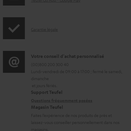
n
Teufel Go App - Google Play
g
t
e
s
.
t
I
Garantie légale
p
é
n
r
l
f
o
é
o
D
Votre conseil d'achat personnalisé
d
c
r
é
(00)800 200 300 40
u
h
Lundi-vendredi de 09:00 à 17:00 ; fermé le samedi,
m
t
c
a
dimanche
a
a
t
et jours fériés.
r
t
i
Support Teufel
.
g
i
l
Questions fréquemment posées
s
e
Magasin Teufel
o
s
u
a
Faites l’expérience de nos produits de près et
n
c
p
b
laissez-vous conseiller personnellement dans nos
s
o
p
magasins.