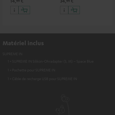
14,
€
34,
€
49
99
99
jusqu’à 10 watts
cas
Blu
Teu
Matériel inclus
SUPREME IN
1 × SUPREME IN Silikon-Ohradapter (S, M) – Space Blue
1 × Pochette pour SUPREME IN
1 × Câble de recharge USB pour SUPREME IN