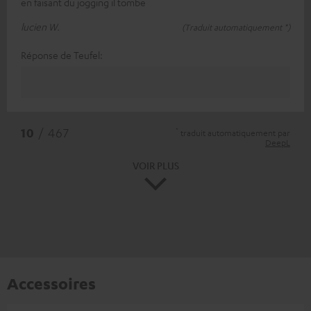
en faisant du jogging il tombe
lucien W.
(Traduit automatiquement *)
Réponse de Teufel:
*
10
/ 467
traduit automatiquement par
DeepL
VOIR PLUS
Accessoires