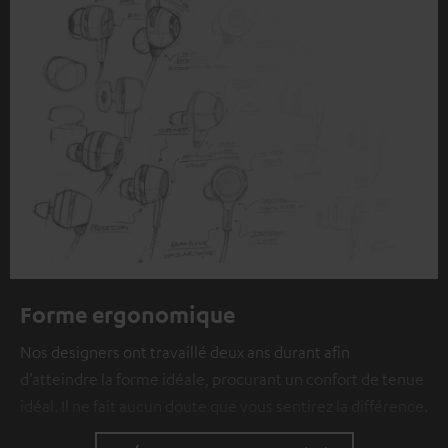
individuelles peuvent être transmises à une plateforme
tierce.
Vous en apprendrez davantage dans notre
politique de confidentialité
.
Forme ergonomique
Nos designers ont travaillé deux ans durant afin
d’atteindre la forme idéale, procurant un confort de tenue
idéal. Il ne fait aucun doute que vous sentirez la différence.