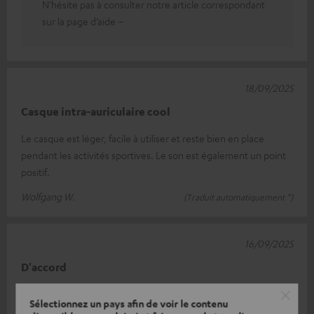
N’hésite pas à consulter notre article correspondant
sur la page d’aide –
18/09/2025
Casque intra-auriculaire cool
Le casque est léger, facile à utiliser et reste bien en place
pendant les activités sportives. Le son est également un point
positif.
Wolfgang W.
(Traduit automatiquement *)
16/09/2025
D'accord
Le son est bon. Agréable dans l'oreille. Cependant, le câble est
Sélectionnez un pays afin de voir le contenu
trop court et on règle souvent involontairement le volume.