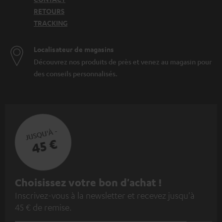
RETOURS
TRACKING
Localisateur de magasins
Découvrez nos produits de près et venez au magasin pour
des conseils personnalisés.
JUSQU'À -
45 €
I
Choisissez votre bon d'achat !
Inscrivez-vous à la newsletter et recevez jusqu'à
n
45 € de remise.
s