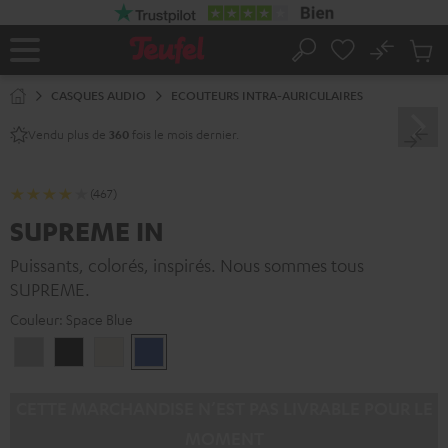
ERS LE
ONTENU
No
Sau
Page
Rechercher
Produi
d’accueil
du
CASQUES AUDIO
ECOUTEURS INTRA-AURICULAIRES
panier
Vendu plus de
fois le mois dernier.
360
(467)
SUPREME IN
Puissants, colorés, inspirés. Nous sommes tous
SUPREME.
Couleur:
Space Blue
Moon
Night
Sand
Space
Gray
Black
White
Blue
CETTE MARCHANDISE N’EST PAS LIVRABLE POUR LE
MOMENT