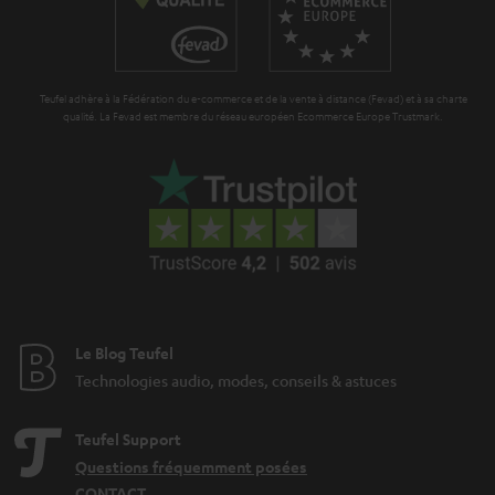
a
_
n
h
t
i
Teufel adhère à la Fédération du e-commerce et de la vente à distance (Fevad) et à sa charte
i
qualité. La Fevad est membre du réseau européen Ecommerce Europe Trustmark.
d
e
d
e
n
Le Blog Teufel
Technologies audio, modes, conseils & astuces
Teufel Support
Questions fréquemment posées
CONTACT