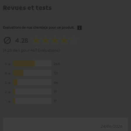
Revues et tests
Evaluations de nos client(e)s pour ce produit.
4.28
(4.28 de 5 pour 467 Evaluations)
5
264
4
121
3
46
2
19
1
17
24/06/2026