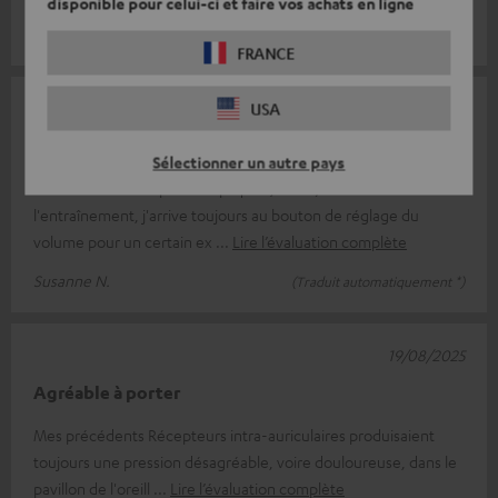
disponible pour celui-ci et faire vos achats en ligne
Laura M.
(Traduit automatiquement *)
FRANCE
USA
11/09/2025
Les intestins
Sélectionner un autre pays
L'utilisation est un peu compliquée, mais ça va. Pendant
l'entraînement, j'arrive toujours au bouton de réglage du
volume pour un certain ex
Lire l’évaluation complète
Susanne N.
(Traduit automatiquement *)
19/08/2025
Agréable à porter
Mes précédents Récepteurs intra-auriculaires produisaient
toujours une pression désagréable, voire douloureuse, dans le
pavillon de l'oreill
Lire l’évaluation complète