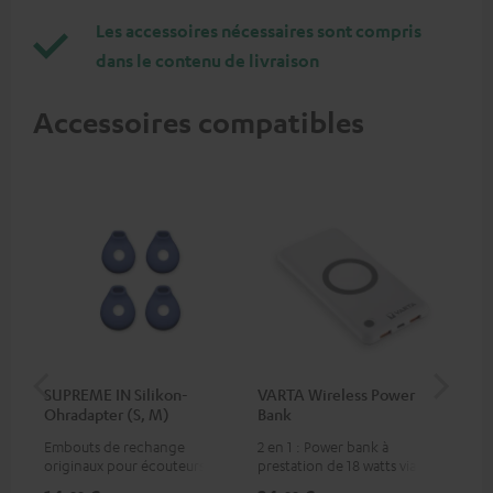
Les accessoires nécessaires sont compris
dans le contenu de livraison
Accessoires compatibles
SUPREME IN Silikon-
VARTA Wireless Power
Sy
Ohradapter (S, M)
Bank
Fe
Embouts de rechange
2 en 1 : Power bank à
Éme
originaux pour écouteurs
prestation de 18 watts via USB
Blu
SUPREME IN
type C & recharge sans-fil
com