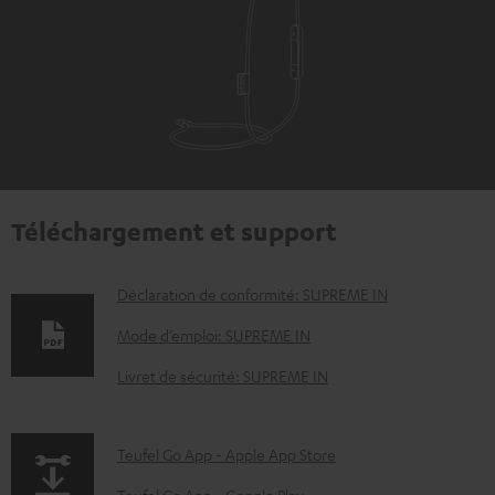
Téléchargement et support
D
Déclaration de conformité: SUPREME IN
o
Mode d’emploi: SUPREME IN
c
Livret de sécurité: SUPREME IN
u
m
p
Teufel Go App - Apple App Store
e
a