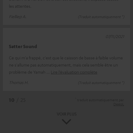
les attentes.
Fielliep A.
(Traduit automatiquement *)
07/11/2021
Satter Sound
Ce qui m'a frappé, c'est que le caisson de basse à faible volume
ne s'allume pas automatiquement, mais cela semble être un
problème de Yamah
Lire l’évaluation complète
Thomas H.
(Traduit automatiquement *)
*
10
/ 25
traduit automatiquement par
DeepL
VOIR PLUS