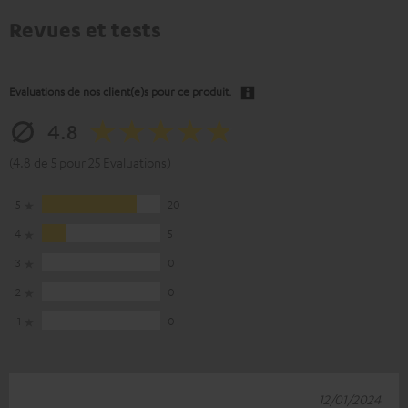
Revues et tests
Evaluations de nos client(e)s pour ce produit.
4.8
(4.8 de 5 pour 25 Evaluations)
5
20
4
5
3
0
2
0
1
0
12/01/2024