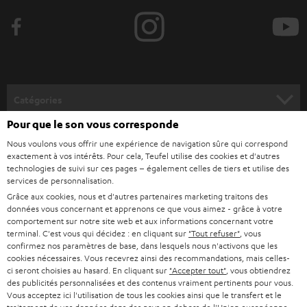
e
z
-
v
o
Catégories
u
Pour que le son vous corresponde
HOME CINEMA
s
Société
Nous voulons vous offrir une expérience de navigation sûre qui correspond
à
exactement à vos intérêts. Pour cela, Teufel utilise des cookies et d'autres
SYSTEMES COMPLETS HOME CINEMA
technologies de suivi sur ces pages – également celles de tiers et utilise des
SUPPORT
l
Boutiques en ligne Teufel
services de personnalisation.
BARRES DE SON
a
Grâce aux cookies, nous et d'autres partenaires marketing traitons des
CARRIÈRE
ALLEMAGNE
données vous concernant et apprenons ce que vous aimez - grâce à votre
n
comportement sur notre site web et aux informations concernant votre
STEREO
PRESSE
terminal. C'est vous qui décidez : en cliquant sur
"Tout refuser"
, vous
e
AUTRICHE
confirmez nos paramètres de base, dans lesquels nous n'activons que les
SMART HOME
w
cookies nécessaires. Vous recevrez ainsi des recommandations, mais celles-
B2B
ci seront choisies au hasard. En cliquant sur
"Accepter tout"
, vous obtiendrez
s
SUISSE
BLUETOOTH
des publicités personnalisées et des contenus vraiment pertinents pour vous.
BLOG
Vous acceptez ici l'utilisation de tous les cookies ainsi que le transfert et le
l