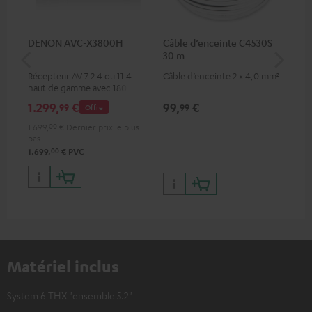
DENON AVC-X3800H
Câble d’enceinte C4530S
Câ
30 m
m
Récepteur AV 7.2.4 ou 11.4
Câble d’enceinte 2 x 4,0 mm²
Câb
haut de gamme avec 180
watts de puissance de sortie
1.299,
€
99,
€
59
99
99
Offre
par canal
1.699,
00
€
Dernier prix le plus
bas
00
1.699,
€
PVC
Matériel inclus
System 6 THX "ensemble 5.2"