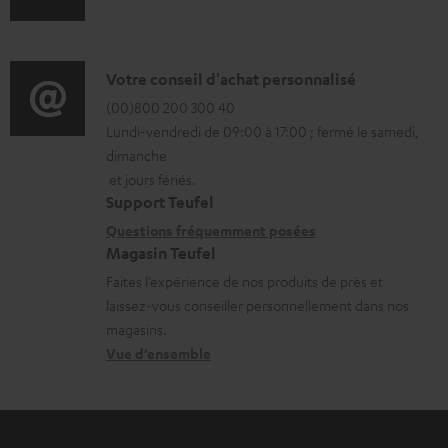
n
c
f
h
o
D
Votre conseil d'achat personnalisé
a
r
é
(00)800 200 300 40
r
Lundi-vendredi de 09:00 à 17:00 ; fermé le samedi,
m
t
g
dimanche
a
a
e
et jours fériés.
t
i
Support Teufel
a
i
l
Questions fréquemment posées
b
Magasin Teufel
o
s
l
Faites l’expérience de nos produits de près et
n
c
e
laissez-vous conseiller personnellement dans nos
s
o
s
magasins.
r
n
Vue d’ensemble
e
t
l
a
a
c