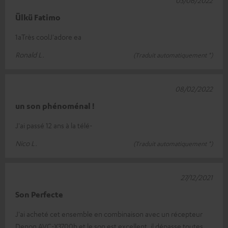
03/06/2022
Ülkü Fatimo
1aTrès coolJ'adore ea
Ronald L.
(Traduit automatiquement *)
08/02/2022
un son phénoménal !
J'ai passé 12 ans à la télé-
Nico L.
(Traduit automatiquement *)
27/12/2021
Son Perfecte
J'ai acheté cet ensemble en combinaison avec un récepteur
Denon AVC-X3700h et le son est excellent, il dépasse toutes