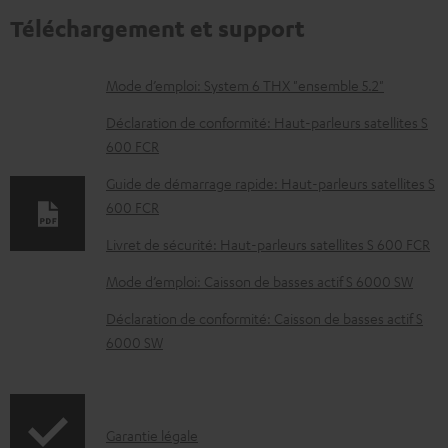
Téléchargement et support
D
Mode d’emploi: System 6 THX "ensemble 5.2"
o
Déclaration de conformité: Haut-parleurs satellites S
c
600 FCR
u
Guide de démarrage rapide: Haut-parleurs satellites S
m
600 FCR
e
Livret de sécurité: Haut-parleurs satellites S 600 FCR
n
Mode d’emploi: Caisson de basses actif S 6000 SW
t
Déclaration de conformité: Caisson de basses actif S
s
6000 SW
t
é
l
I
Garantie légale
é