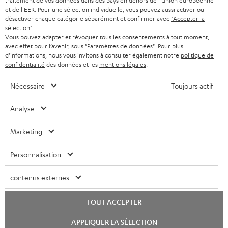
traitement de vos données dans des pays en dehors de l'Union européenne
CASQUES AUDIO
e
PAYS-BAS
NEWSLETTER
et de l'EER. Pour une sélection individuelle, vous pouvez aussi activer ou
désactiver chaque catégorie séparément et confirmer avec
"Accepter la
t
CASQUES BLUETOOTH AUDIO
sélection"
.
MAGASINS
BELGIQUE
Vous pouvez adapter et révoquer tous les consentements à tout moment,
t
avec effet pour l’avenir, sous "Paramètres de données". Pour plus
SYSTEMES COMPLETS
e
AVANTAGES D’ACHAT
d'informations, nous vous invitons à consulter également notre
politique de
confidentialité
des données et les
mentions légales
.
FRANCE
r
ENCEINTES
L’HISTOIRE DE TEUFEL
Nécessaire
Toujours actif
POLOGNE
ULTIMA
MANAGEMENT
Analyse
ÉCOUTEURS INTRA-AURICULAIRES
ESPAGNE
DEVELOPPEMENT DURABLE
Marketing
Sous réserve de modifications techniques, de fautes de frappe et d’autres
FANSHOP
VALEURS
erreurs. Les accessoires figurant sur l’image ne font pas partie du contenu de
ITALIE
Personnalisation
livraison. D’éventuels frais d’élimination des batteries sont inclus dans le prix.
NOUVEAUTÉS
ACCESSIBILITÉ
USA
contenus externes
©2026 Lautsprecher Teufel GmbH - Tous droits réservés.
Mentions légales
CGV
Politique de confidentialité
TOUT ACCEPTER
AUTRES PAYS
Paramètres de confidentialité
EU Data Act
renoncer au contrat ici
Lancer
APPLIQUER LA SÉLECTION
le