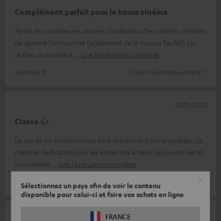
Complément parfait pour le home cinéma
Après de nombreuses années d'utilisation d'enceintes d'entrée
de gamme bon marché (également de la maison Teufel), j'ai
réalisé un souhait v
Lire l’évaluation complète
Dominik B.
(Traduit automatiquement *)
30/11/2023
Classe 👍
Le son et les performances sont absolument remarquables. Le
matériel de fixation pour les enceintes arrière (surround) serait
souhaitable
Lire l’évaluation complète
Florian D.
(Traduit automatiquement *)
Sélectionnez un pays afin de voir le contenu
disponible pour celui-ci et faire vos achats en ligne
31/10/2023
FRANCE