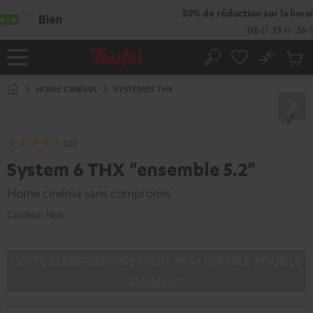
ERS LE
ONTENU
No
Sau
Page
Rechercher
Produi
d’accueil
du
HOME CINÉMA
SYSTÈMES THX
panier
(25)
System 6 THX "ensemble 5.2"
Home cinéma sans compromis
Couleur:
Noir
CETTE MARCHANDISE N’EST PAS LIVRABLE POUR LE
MOMENT