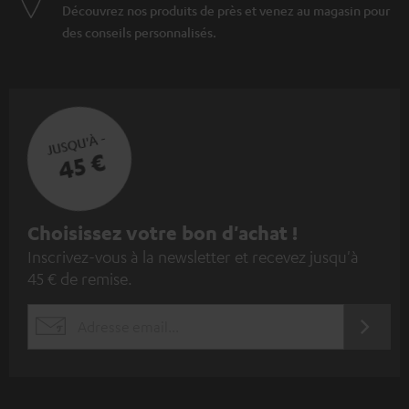
Découvrez nos produits de près et venez au magasin pour
des conseils personnalisés.
JUSQU'À -
45 €
I
Choisissez votre bon d'achat !
Inscrivez-vous à la newsletter et recevez jusqu'à
n
45 € de remise.
s
c
S'ABO
EMAIL
r
WIDGET
i
v