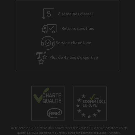
t
t
8 semaines d'essai
i
v
Retours sans frais
e
s
Service client à vie
à
Plus de 45 ans d'expertise
l
a
g
a
r
a
n
t
Teufel adhère à la Fédération du e-commerce et de la vente à distance (Fevad) et à sa charte
i
qualité. La Fevad est membre du réseau européen Ecommerce Europe Trustmark.