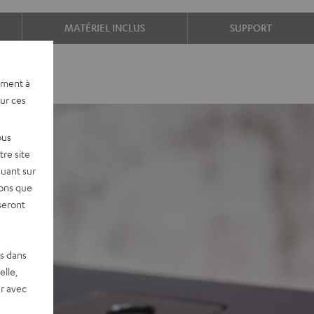
MATÉRIEL INCLUS
SUPPORT
ement à
sur ces
ous
re site
quant sur
vons que
seront
es dans
elle,
r avec