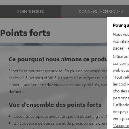
POINTS FORTS
DONNÉES TECHNIQUES
Pour qu
Points forts
Nous vou
vos intér
pages – é
Grâce au
Ce pourquoi nous aimons ce produit
concerna
web et au
Si petite et pourtant grandiose. En plus de proposer un son d’une qu
"Tout ref
accès via Bluetooth et Wi-Fi à toutes les musiques que l’on peut dési
les cooki
laissera l’auditeur s’endormir avec ses sons préférés, sans crainte d’êt
choisies 
derniers.
personna
Vue d’ensemble des points forts
l'utilisa
des pays 
Enceinte compacte avec musique en Streaming via Wi-Fi et Blue
vous pou
Un condensé de puissance et de précision dans une construction 
"Accepter