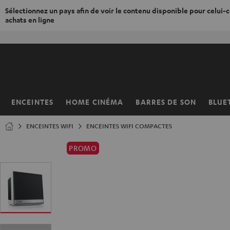
Sélectionnez un pays afin de voir le contenu disponible pour celui-ci
achats en ligne
ERS LE
ONTENU
ENCEINTES
HOME CINÉMA
BARRES DE SON
BLUE
Page
d’accueil
ENCEINTES WIFI
ENCEINTES WIFI COMPACTES
PROMO