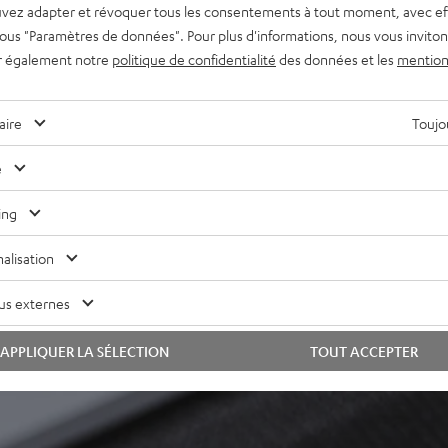
 un autre One S sans fil
vez adapter et révoquer tous les consentements à tout moment, avec ef
a fonction Multiroom, du WI-
 sous "Paramètres de données". Pour plus d'informations, nous vous inviton
rnet ou encore des musiques
r également notre
politique de confidentialité
des données et les
mention
ic, Spotify et beaucoup
aire
Toujou
ns suivantes : Play/Pause,
e
, intensité du volume audio
cteur CD ou platine,
ing
e la série Teufel Home ou
alisation
us externes
APPLIQUER LA SÉLECTION
TOUT ACCEPTER