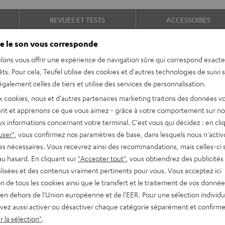
REVUES ET TESTS
ACCESSOIRES
e le son vous corresponde
lons vous offrir une expérience de navigation sûre qui correspond exact
êts. Pour cela, Teufel utilise des cookies et d'autres technologies de suivi 
galement celles de tiers et utilise des services de personnalisation.
x cookies, nous et d'autres partenaires marketing traitons des données v
nt et apprenons ce que vous aimez - grâce à votre comportement sur not
x informations concernant votre terminal. C'est vous qui décidez : en cli
alité certaine, elle permet un
user"
, vous confirmez nos paramètres de base, dans lesquels nous n'acti
rer. Sa minuterie quant-à-elle
es nécessaires. Vous recevrez ainsi des recommandations, mais celles-ci 
re réveillé plus tard par ces
au hasard. En cliquant sur
"Accepter tout"
, vous obtiendrez des publicités
lisées et des contenus vraiment pertinents pour vous. Vous acceptez ici
tion de tous les cookies ainsi que le transfert et le traitement de vos donné
en dehors de l'Union européenne et de l'EER. Pour une sélection individu
tooth
vez aussi activer ou désactiver chaque catégorie séparément et confirme
discrète et élégante
 la sélection"
.