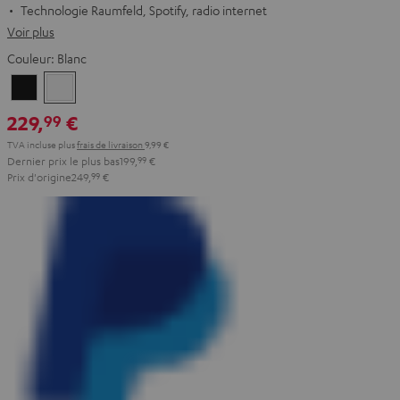
Technologie Raumfeld, Spotify, radio internet
Voir plus
Couleur:
Blanc
Noir
Blanc
229,
€
99
TVA incluse
plus
frais de livraison
9,99 €
Dernier prix le plus bas
199,
99
€
Prix d'origine
249,
99
€