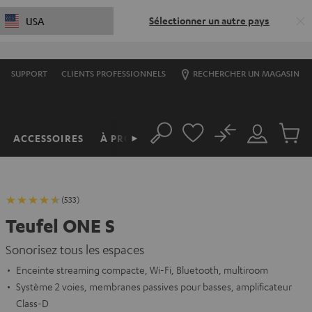
Sélectionner un autre pays
USA
SUPPORT
CLIENTS PROFESSIONNELS
RECHERCHER UN MAGASIN
No
ACCESSOIRES
À PROPOS
►
Rechercher
Mon
Produit
compte
du
panier
(533)
Teufel ONE S
Sonorisez tous les espaces
Enceinte streaming compacte, Wi-Fi, Bluetooth, multiroom
Système 2 voies, membranes passives pour basses, amplificateur
Class-D