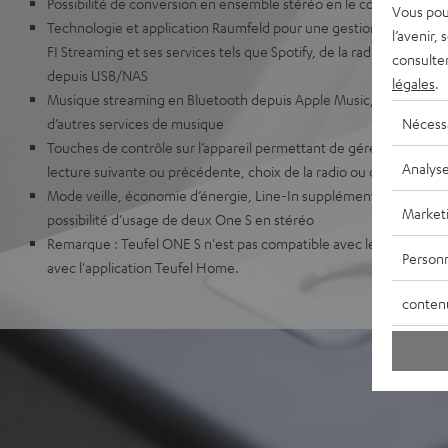
Possibilité de conversion en ensemble stéréo en le combinant avec
Vous pou
Technologie et application Raumfeld pour une gestion simple de l
l’avenir,
FI Streaming et ses services tels que Spotify, de la radio via inte
consulte
depuis USB/NAS
légales
.
Musique streaming en Bluetooth depuis Apple Music, Amazon Mus
Nécess
d’autres services de musique
Touches de contrôle sur l’appareil permettant de gérer les fonctio
Analys
lecture suivante ou précédente, choix de la radio ou de la playlist
Mode veille, économie d’énergie, Line-In supplémentaire pour le
Market
possibilité d’usage de deux One S en stéréo
Remarque : Teufel ONE S n'est pas compatible avec les produits d
Personn
avec l'application Teufel Home.
conten