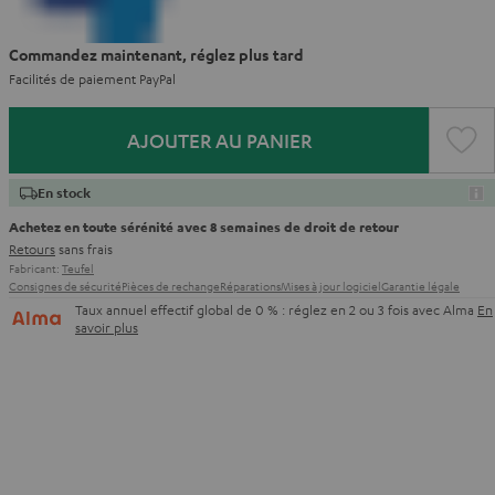
Commandez maintenant, réglez plus tard
Facilités de paiement PayPal
AJOUTER AU PANIER
En stock
Achetez en toute sérénité avec 8 semaines de droit de retour
Retours
sans frais
Fabricant:
Teufel
Consignes de sécurité
Pièces de rechange
Réparations
Mises à jour logiciel
Garantie légale
Taux annuel effectif global de 0 % : réglez en 2 ou 3 fois avec Alma
En
savoir plus