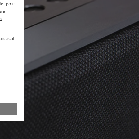
fet pour
s à
s
rs actif