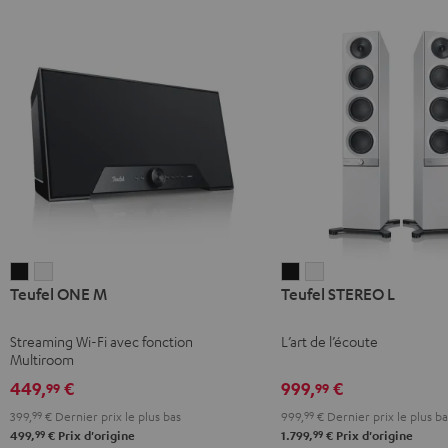
Teufel
Teufel
Teufel
Teufel
Teufel ONE M
Teufel STEREO L
ONE
ONE
STEREO
STEREO
M
M
L
L
Streaming Wi-Fi avec fonction
L’art de l’écoute
Noir
Blanc
Noir
Blanc
Multiroom
449,
€
999,
€
99
99
399,
99
€
Dernier prix le plus bas
999,
99
€
Dernier prix le plus ba
99
99
499,
€
Prix d'origine
1.799,
€
Prix d'origine