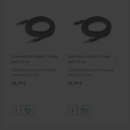
Connection cable 3.5 mm
Extension cable 3.5 mm
Su
jack 1,5 m
jack 1,5 m
(un
Câble de connexion stéréo
Câble d'extension universel
Sup
universel 3,5 mm
stéréo 3,5 mm
pou
12,
€
12,
€
19
99
99