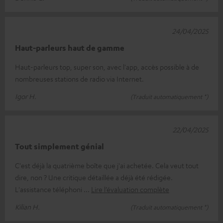
24/04/2025
Haut-parleurs haut de gamme
Haut-parleurs top, super son, avec l'app, accès possible à de
nombreuses stations de radio via Internet.
Igor H.
(Traduit automatiquement *)
22/04/2025
Tout simplement génial
C'est déjà la quatrième boîte que j'ai achetée. Cela veut tout
dire, non ? Une critique détaillée a déjà été rédigée.
L'assistance téléphoni
Lire l’évaluation complète
Kilian H.
(Traduit automatiquement *)