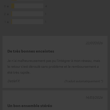
3
4
2
1
1
1
22/07/2026
De très bonnes enceintes
Je n'ai malheureusement pas pu l'intégrer à mon réseau, mais
le retour s'est déroulé sans problème et le remboursement a
été très rapide.
Detlef P.
(Traduit automatiquement *)
14/03/2026
Un bon ensemble stéréo