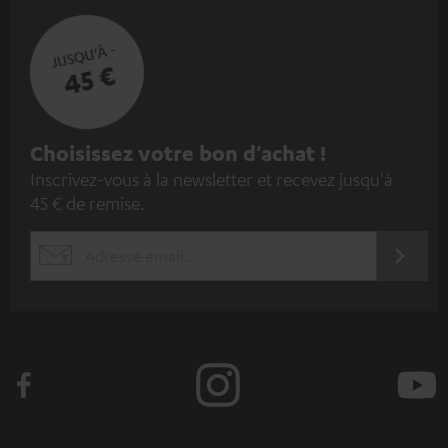
JUSQU'À -
45 €
I
Choisissez votre bon d'achat !
Inscrivez-vous à la newsletter et recevez jusqu'à
n
45 € de remise.
s
c
S'ABO
EMAIL
r
WIDGET
i
v
e
z
-