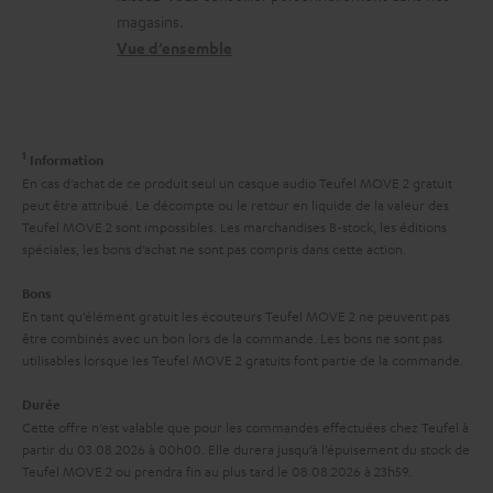
s
o
a
magasins.
l
r
n
t
Vue d’ensemble
e
e
t
i
s
l
a
v
a
c
e
1
Information
t
t
s
En cas d’achat de ce produit seul un casque audio Teufel MOVE 2 gratuit
i
peut être attribué. Le décompte ou le retour en liquide de la valeur des
à
Teufel MOVE 2 sont impossibles. Les marchandises B-stock, les éditions
v
l
spéciales, les bons d’achat ne sont pas compris dans cette action.
e
’
Bons
s
e
En tant qu’élément gratuit les écouteurs Teufel MOVE 2 ne peuvent pas
à
être combinés avec un bon lors de la commande. Les bons ne sont pas
x
utilisables lorsque les Teufel MOVE 2 gratuits font partie de la commande.
l
p
a
Durée
é
Cette offre n’est valable que pour les commandes effectuées chez Teufel à
g
d
partir du 03.08.2026 à 00h00. Elle durera jusqu’à l’épuisement du stock de
a
Teufel MOVE 2 ou prendra fin au plus tard le 08.08.2026 à 23h59.
i