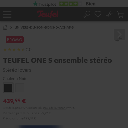
ERS LE
ONTENU
No
Sau
Page
Rechercher
Produi
d’accueil
du
UNIVERS-DU-SON-BONS-D-ACHAT-B
panier
PROMO
(42)
TEUFEL ONE S ensemble stéréo
Stéréo lovers
Couleur:
Noir
Noir
Blanc
439,
€
99
Prix de la paire tVA incluse
plus
frais de livraison
19,99 €
Dernier prix le plus bas
379,
99
€
Prix d'origine
499,
98
€