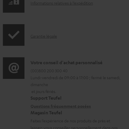
I
Informations relatives à l’expédition
n
n
t
f
s
o
t
I
Garantie légale
r
é
n
m
l
f
a
é
o
D
Votre conseil d'achat personnalisé
t
c
r
é
(00)800 200 300 40
i
h
Lundi-vendredi de 09:00 à 17:00 ; fermé le samedi,
m
t
o
a
dimanche
a
a
n
et jours fériés.
r
t
i
s
Support Teufel
g
i
l
r
Questions fréquemment posées
e
Magasin Teufel
o
s
e
a
Faites l’expérience de nos produits de près et
n
c
l
b
laissez-vous conseiller personnellement dans nos