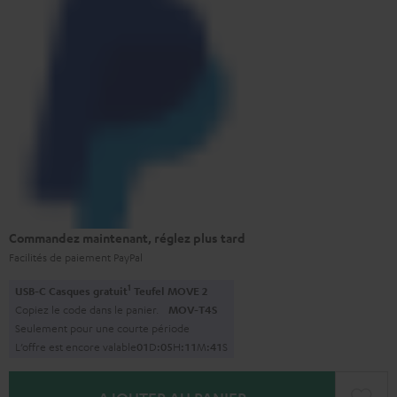
Commandez maintenant, réglez plus tard
Facilités de paiement PayPal
1
USB-C Casques gratuit
Teufel MOVE 2
Copiez le code dans le panier.
MOV-T4S
Seulement pour une courte période
L’offre est encore valable
0
1
D
:
0
5
H
:
1
1
M
:
4
0
S