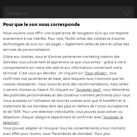
v
o
Catégories
u
Pour que le son vous corresponde
HOME CINEMA
s
Société
Nous voulons vous offrir une expérience de navigation sûre qui correspond
à
exactement à vos intérêts. Pour cela, Teufel utilise des cookies et d'autres
SYSTEMES COMPLETS HOME CINEMA
SUPPORT
technologies de suivi sur ces pages – également celles de tiers et utilise des
l
Boutiques en ligne Teufel
services de personnalisation.
BARRES DE SON
a
Grâce aux cookies, nous et d'autres partenaires marketing traitons des
CARRIÈRE
ALLEMAGNE
données vous concernant et apprenons ce que vous aimez - grâce à votre
n
STEREO
comportement sur notre site web et aux informations concernant votre
PRESSE
terminal. C'est vous qui décidez : en cliquant sur
"Tout refuser"
, vous
e
AUTRICHE
confirmez nos paramètres de base, dans lesquels nous n'activons que les
SMART HOME
w
cookies nécessaires. Vous recevrez ainsi des recommandations, mais celles-
B2B
ci seront choisies au hasard. En cliquant sur
"Accepter tout"
, vous obtiendrez
s
SUISSE
BLUETOOTH
des publicités personnalisées et des contenus vraiment pertinents pour vous.
BLOG
Vous acceptez ici l'utilisation de tous les cookies ainsi que le transfert et le
l
traitement de vos données dans des pays en dehors de l'Union européenne
CASQUES AUDIO
e
PAYS-BAS
NEWSLETTER
et de l'EER. Pour une sélection individuelle, vous pouvez aussi activer ou
désactiver chaque catégorie séparément et confirmer avec
"Accepter la
t
CASQUES BLUETOOTH AUDIO
sélection"
.
MAGASINS
BELGIQUE
Vous pouvez adapter et révoquer tous les consentements à tout moment,
t
avec effet pour l’avenir, sous "Paramètres de données". Pour plus
SYSTEMES COMPLETS