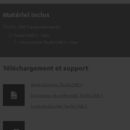
Matériel inclus
TEUFEL ONE S ensemble stéréo
2 × Teufel ONE S – Noir
1 × Alimentation Teufel ONE S – Noir
Téléchargement et support
D
Mode d’emploi: Teufel ONE S
o
Déclaration de conformité: Teufel ONE S
c
Livret de sécurité: Teufel ONE S
u
m
e