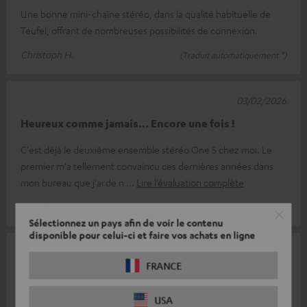
Une bonne mini-chaîne stéréo, dans la qualité habituelle de
Teufel, offrant de nombreuses possibilités de connexion.
Christoph H.
(Traduit automatiquement *)
03/02/2026
Heureux comme jamais... Encore une fois !
C'est déjà le deuxième ensemble stéréo One S chez moi. Le
premier m'a tellement convaincu ces dernières années dans
mon bureau que j'ai de n
Lire l’évaluation complète
Patrick S.
(Traduit automatiquement *)
Sélectionnez un pays afin de voir le contenu
disponible pour celui-ci et faire vos achats en ligne
20/01/2026
FRANCE
Tout est cohérent
USA
À mon avis, les boutons de commande pourraient être un peu