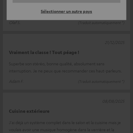
plus grands. Peut-être 3 boutons de mémoire supplémentaires.
Sélectionner un autre pays
Sinon, tout va bien.
Olaf S.
(Traduit automatiquement *)
21/12/2025
Vraiment la classe ! Tout péage !
Superbe son stéréo, bonne qualité, absolument sans
interruption. Je ne peux que recommander ces haut-parleurs.
Adam F.
(Traduit automatiquement *)
08/08/2025
Cuisine extérieure
J'ai déjà un système complet dans le salon et la cuisine mais je
voulais avoir une musique homogène dans la verrière et la