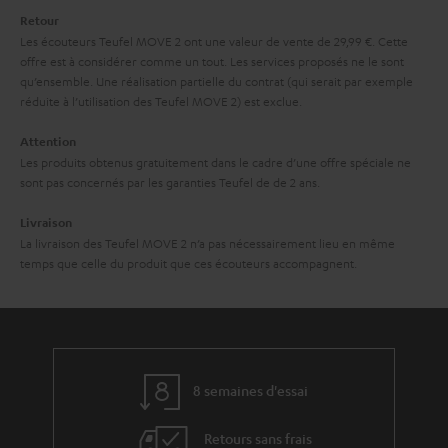
r
t
Retour
a
i
Les écouteurs Teufel MOVE 2 ont une valeur de vente de 29,99 €. Cette
offre est à considérer comme un tout. Les services proposés ne le sont
n
o
qu’ensemble. Une réalisation partielle du contrat (qui serait par exemple
t
n
réduite à l’utilisation des Teufel MOVE 2) est exclue.
i
Attention
e
Les produits obtenus gratuitement dans le cadre d’une offre spéciale ne
sont pas concernés par les garanties Teufel de de 2 ans.
Livraison
La livraison des Teufel MOVE 2 n’a pas nécessairement lieu en même
temps que celle du produit que ces écouteurs accompagnent.
8 semaines d'essai
Retours sans frais