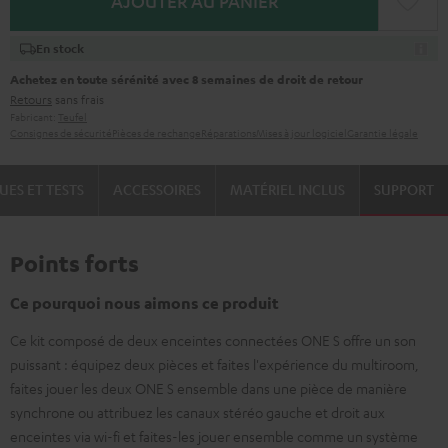
AJOUTER AU PANIER
En stock
Achetez en toute sérénité avec 8 semaines de droit de retour
Retours
sans frais
Fabricant:
Teufel
Consignes de sécurité
Pièces de rechange
Réparations
Mises à jour logiciel
Garantie légale
UES ET TESTS
ACCESSOIRES
MATÉRIEL INCLUS
SUPPORT
Points forts
Ce pourquoi nous aimons ce produit
Ce kit composé de deux enceintes connectées ONE S offre un son
puissant : équipez deux pièces et faites l'expérience du multiroom,
faites jouer les deux ONE S ensemble dans une pièce de manière
synchrone ou attribuez les canaux stéréo gauche et droit aux
enceintes via wi-fi et faites-les jouer ensemble comme un système