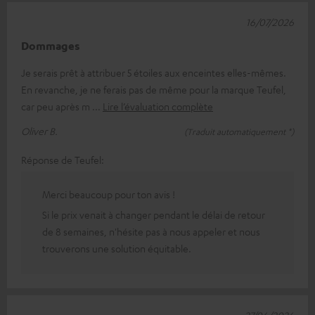
16/07/2026
Dommages
Je serais prêt à attribuer 5 étoiles aux enceintes elles-mêmes.
En revanche, je ne ferais pas de même pour la marque Teufel,
car peu après m
Lire l’évaluation complète
Oliver B.
(Traduit automatiquement *)
Réponse de Teufel:
Merci beaucoup pour ton avis !
Si le prix venait à changer pendant le délai de retour
de 8 semaines, n'hésite pas à nous appeler et nous
trouverons une solution équitable.
27/06/2026