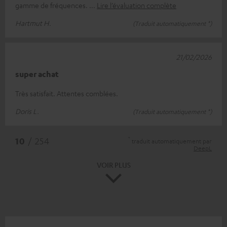
gamme de fréquences.
Lire l’évaluation complète
Hartmut H.
(Traduit automatiquement *)
21/02/2026
super achat
Très satisfait. Attentes comblées.
Doris L.
(Traduit automatiquement *)
*
10
/ 254
traduit automatiquement par
DeepL
VOIR PLUS