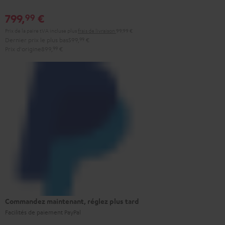
799,
€
99
Prix de la paire tVA incluse
plus
frais de livraison
99,99 €
Dernier prix le plus bas
599,
99
€
Prix d'origine
899,
99
€
Commandez maintenant, réglez plus tard
Facilités de paiement PayPal