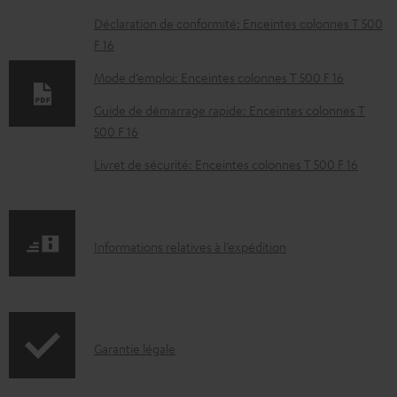
D
Déclaration de conformité: Enceintes colonnes T 500
F 16
o
c
Mode d’emploi: Enceintes colonnes T 500 F 16
u
Guide de démarrage rapide: Enceintes colonnes T
m
500 F 16
e
Livret de sécurité: Enceintes colonnes T 500 F 16
n
t
s
I
Informations relatives à l’expédition
t
n
é
f
l
o
é
I
Garantie légale
r
c
n
m