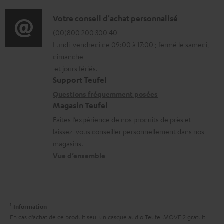
h
f
a
a
o
D
Votre conseil d'achat personnalisé
t
r
r
é
(00)800 200 300 40
i
g
Lundi-vendredi de 09:00 à 17:00 ; fermé le samedi,
m
t
o
dimanche
e
a
a
n
et jours fériés.
a
t
i
s
Support Teufel
b
i
l
r
Questions fréquemment posées
l
Magasin Teufel
o
s
e
e
Faites l’expérience de nos produits de près et
n
c
l
laissez-vous conseiller personnellement dans nos
s
s
o
a
magasins.
r
n
t
Vue d’ensemble
e
t
i
l
a
v
a
c
e
1
Information
t
t
s
En cas d’achat de ce produit seul un casque audio Teufel MOVE 2 gratuit