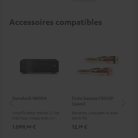
Accessoires compatibles
Yamaha R-N800A
Fiche banane C8502P
DU
(paire)
Amplificateur stéréo 2.1 de
Bananes, plaquées or avec
Pla
très haut niveau avec une
serre-fils
ent
puissance de 220 watts par
con
1.099,
€
12,
€
29
00
99
canal sous 4 ohms (à 1 kHz,
45 
0,7 % THD), pour une