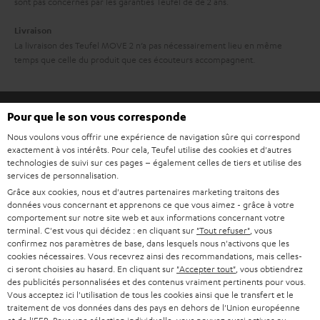
sont pas concernés par les garanties Teufel de de 2 ans.
Livraison
La livraison des Teufel MOVE 2 n’a pas nécessairement lieu en même
temps que celle du produit que ces écouteurs accompagnent.
Pour que le son vous corresponde
Nous voulons vous offrir une expérience de navigation sûre qui correspond
exactement à vos intérêts. Pour cela, Teufel utilise des cookies et d'autres
8 semaines d'essai
technologies de suivi sur ces pages – également celles de tiers et utilise des
services de personnalisation.
Retours sans frais
Grâce aux cookies, nous et d'autres partenaires marketing traitons des
données vous concernant et apprenons ce que vous aimez - grâce à votre
comportement sur notre site web et aux informations concernant votre
Service client à vie
terminal. C'est vous qui décidez : en cliquant sur
"Tout refuser"
, vous
confirmez nos paramètres de base, dans lesquels nous n'activons que les
Plus de 45 ans d'expertise
cookies nécessaires. Vous recevrez ainsi des recommandations, mais celles-
ci seront choisies au hasard. En cliquant sur
"Accepter tout"
, vous obtiendrez
des publicités personnalisées et des contenus vraiment pertinents pour vous.
Vous acceptez ici l'utilisation de tous les cookies ainsi que le transfert et le
traitement de vos données dans des pays en dehors de l'Union européenne