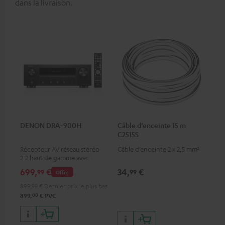
dans la livraison.
DENON DRA-900H
Câble d’enceinte 15 m
C2515S
Récepteur AV réseau stéréo
Câble d’enceinte 2 x 2,5 mm²
2.2 haut de gamme avec 145
watts par canal à 6 ohms,
699,
€
34,
€
99
99
Offre
lecture USB et d'autres
entrées analogiques et
899,
00
€
Dernier prix le plus bas
numériques, 6 entrées HDMI
00
899,
€
PVC
et 1 sortie HDMI supportant
8K, 3D, HDCP 2.3, HDR10+,
ARC/eARC et Dolby Vision.