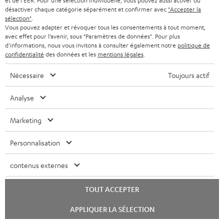
et de l'EER. Pour une sélection individuelle, vous pouvez aussi activer ou
désactiver chaque catégorie séparément et confirmer avec
"Accepter la
sélection"
.
Vous pouvez adapter et révoquer tous les consentements à tout moment,
avec effet pour l’avenir, sous "Paramètres de données". Pour plus
d'informations, nous vous invitons à consulter également notre
politique de
confidentialité
des données et les
mentions légales
.
Teufel adhère à la Fédération du e-commerce et de la vente à distance (Fevad) et à sa charte
Nécessaire
Toujours actif
qualité. La Fevad est membre du réseau européen Ecommerce Europe Trustmark.
Analyse
Marketing
Personnalisation
contenus externes
Le Blog Teufel
TOUT ACCEPTER
Technologies audio, modes, conseils & astuces
Lancer
APPLIQUER LA SÉLECTION
le
chat