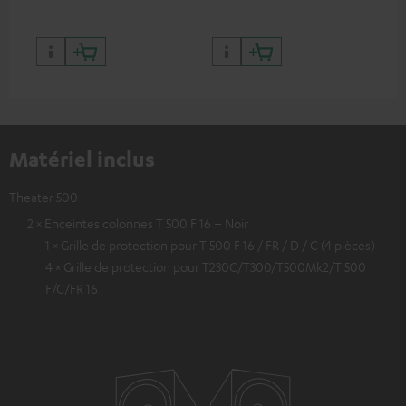
restitution sonore puissante
et maîtrisée.
Matériel inclus
Theater 500
2 × Enceintes colonnes T 500 F 16 – Noir
1 × Grille de protection pour T 500 F 16 / FR / D / C (4 pièces)
4 × Grille de protection pour T230C/T300/T500Mk2/T 500
F/C/FR 16