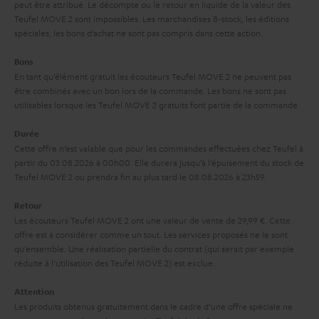
i
peut être attribué. Le décompte ou le retour en liquide de la valeur des
à
Teufel MOVE 2 sont impossibles. Les marchandises B-stock, les éditions
v
l
spéciales, les bons d’achat ne sont pas compris dans cette action.
e
’
Bons
s
e
En tant qu’élément gratuit les écouteurs Teufel MOVE 2 ne peuvent pas
à
être combinés avec un bon lors de la commande. Les bons ne sont pas
x
utilisables lorsque les Teufel MOVE 2 gratuits font partie de la commande.
l
p
a
Durée
é
Cette offre n’est valable que pour les commandes effectuées chez Teufel à
g
d
partir du 03.08.2026 à 00h00. Elle durera jusqu’à l’épuisement du stock de
a
Teufel MOVE 2 ou prendra fin au plus tard le 08.08.2026 à 23h59.
i
r
t
Retour
a
i
Les écouteurs Teufel MOVE 2 ont une valeur de vente de 29,99 €. Cette
offre est à considérer comme un tout. Les services proposés ne le sont
n
o
qu’ensemble. Une réalisation partielle du contrat (qui serait par exemple
t
n
réduite à l’utilisation des Teufel MOVE 2) est exclue.
i
Attention
e
Les produits obtenus gratuitement dans le cadre d’une offre spéciale ne