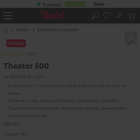
ERS LE
ONTENU
No
Sau
Page
Rechercher
Produi
d’accueil
du
STÉRÉO
ENCEINTES COLONNES
panier
PROMO
(254)
Theater 500
Le Maître du Son
Enceintes Hi-Fi colonne pour une écoute naturelle et riche en
basses
Système 3 voies, basses profondes, spatialisation détaillée
Chambre d’amortissement, résonances réduites, basses reflex
orientées vers le bas
Voir plus
Couleur:
Noir