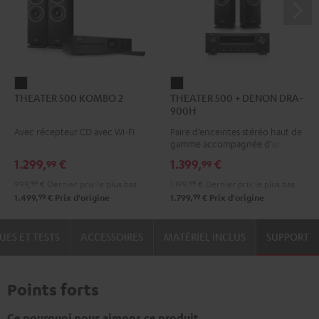
THEATER
THEATER
THEATER 500 KOMBO 2
THEATER 500 + DENON DRA-
500
500
900H
KOMBO
+
Avec récepteur CD avec Wi-Fi
Paire d’enceintes stéréo haut de
2
DENON
gamme accompagnée d’un
Noir
DRA-
amplificateur-réseau AV
1.299,
€
1.399,
€
99
99
900H
999,
99
€
Dernier prix le plus bas
1.199,
99
€
Dernier prix le plus bas
Noir
99
99
1.499,
€
Prix d'origine
1.799,
€
Prix d'origine
UES ET TESTS
ACCESSOIRES
MATÉRIEL INCLUS
SUPPORT
Points forts
Ce pourquoi nous aimons ce produit